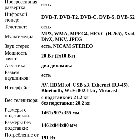
Прогрессивная
есть
развёртка:
Цифровой
DVB-T, DVB-T2, DVB-C, DVB-S, DVB-S2
тюнер:
Телетекст:
есть
MP3, WMA, MPEG4, HEVC (H.265), Xvid,
Мультимедиа:
DivX, MKV, JPEG
Звук стерео:
есть. NICAM STEREO
Мощность
20 Вт (2х10 Вт)
звука:
Акустика:
два динамика
Разъём
есть
наушников:
AV, HDMI x4, USB x3, Ethernet (RJ-45),
Интерфейс:
Bluetooth, Wi-Fi 802.11ac, Miracast
с подставкой: 21.2 кг
Вес телевизора:
без подставки: 20.2 кг
Размеры с
1461x907x355 мм
подставкой:
Размеры без
1461x844x80 мм
подставки:
Потребление от
191 Вт