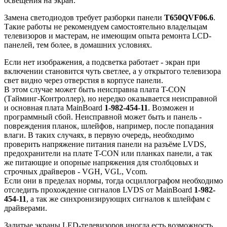
освещения на экран.
Замена светодиодов требует разборки панели
T650QVF06.6
.
Такие работы не рекомендуем самостоятельно владельцам
телевизоров и мастерам, не имеющим опыта ремонта LCD-
панелей, тем более, в домашних условиях.
Если нет изображения, а подсветка работает - экран при
включении становится чуть светлее, а у открытого телевизора
свет видно через отверстия в корпусе панели.
В этом случае может быть неисправна плата T-CON
(Тайминг-Контроллер), но нередко оказывается неисправной
и основная плата MainBoard
1-982-454-11
. Возможен и
программный сбой. Неисправной может быть и панель -
повреждения планок, шлейфов, например, после попадания
влаги. В таких случаях, в первую очередь, необходимо
проверить напряжение питания панели на разъёме LVDS,
предохранители на плате T-CON или планках панели, а так
же питающие и опорные напряжения для столбцовых и
строчных драйверов - VGH, VGL, Vcom.
Если они в пределах нормы, тогда осциллографом необходимо
отследить прохождение сигналов LVDS от MainBoard
1-982-
454-11
, а так же синхронизирующих сигналов к шлейфам с
драйверами.
Залитые экраны LED-телевизоров иногда есть возможность