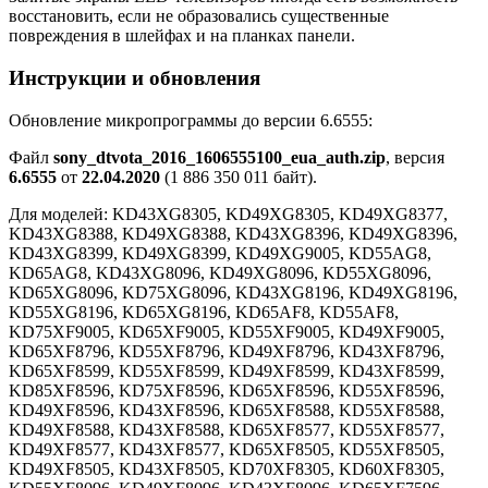
восстановить, если не образовались существенные
повреждения в шлейфах и на планках панели.
Инструкции и обновления
Обновление микропрограммы до версии 6.6555:
Файл
sony_dtvota_2016_1606555100_eua_auth.zip
, версия
6.6555
от
22.04.2020
(1 886 350 011 байт).
Для моделей: KD43XG8305, KD49XG8305, KD49XG8377,
KD43XG8388, KD49XG8388, KD43XG8396, KD49XG8396,
KD43XG8399, KD49XG8399, KD49XG9005, KD55AG8,
KD65AG8, KD43XG8096, KD49XG8096, KD55XG8096,
KD65XG8096, KD75XG8096, KD43XG8196, KD49XG8196,
KD55XG8196, KD65XG8196, KD65AF8, KD55AF8,
KD75XF9005, KD65XF9005, KD55XF9005, KD49XF9005,
KD65XF8796, KD55XF8796, KD49XF8796, KD43XF8796,
KD65XF8599, KD55XF8599, KD49XF8599, KD43XF8599,
KD85XF8596, KD75XF8596, KD65XF8596, KD55XF8596,
KD49XF8596, KD43XF8596, KD65XF8588, KD55XF8588,
KD49XF8588, KD43XF8588, KD65XF8577, KD55XF8577,
KD49XF8577, KD43XF8577, KD65XF8505, KD55XF8505,
KD49XF8505, KD43XF8505, KD70XF8305, KD60XF8305,