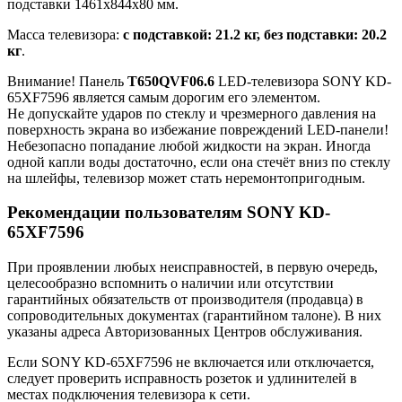
подставки 1461x844x80 мм.
Масса телевизора:
с подставкой: 21.2 кг, без подставки: 20.2
кг
.
Внимание! Панель
T650QVF06.6
LED-телевизора SONY KD-
65XF7596 является самым дорогим его элементом.
Не допускайте ударов по стеклу и чрезмерного давления на
поверхность экрана во избежание повреждений LED-панели!
Небезопасно попадание любой жидкости на экран. Иногда
одной капли воды достаточно, если она стечёт вниз по стеклу
на шлейфы, телевизор может стать неремонтопригодным.
Рекомендации пользователям SONY KD-
65XF7596
При проявлении любых неисправностей, в первую очередь,
целесообразно вспомнить о наличии или отсутствии
гарантийных обязательств от производителя (продавца) в
сопроводительных документах (гарантийном талоне). В них
указаны адреса Авторизованных Центров обслуживания.
Если SONY KD-65XF7596 не включается или отключается,
следует проверить исправность розеток и удлинителей в
местах подключения телевизора к сети.