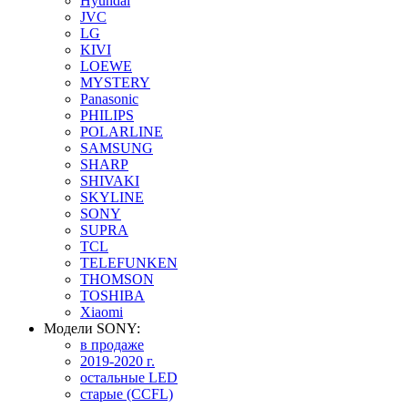
Hyundai
JVC
LG
KIVI
LOEWE
MYSTERY
Panasonic
PHILIPS
POLARLINE
SAMSUNG
SHARP
SHIVAKI
SKYLINE
SONY
SUPRA
TCL
TELEFUNKEN
THOMSON
TOSHIBA
Xiaomi
Модели SONY:
в продаже
2019-2020 г.
остальные LED
старые (CCFL)