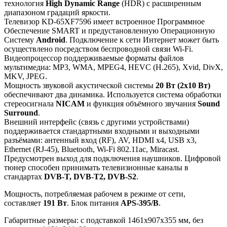
технология
High Dynamic Range
(HDR) с расширенным
диапазоном градаций яркости.
Телевизор KD-65XF7596 имеет встроенное Программное
Обеспечение SMART и предустановленную Операционную
Систему
Android
. Подключение к сети Интернет может быть
осуществлено посредством беспроводной связи Wi-Fi.
Видеопроцессор поддерживаемые форматы файлов
мультимедиа: MP3, WMA, MPEG4, HEVC (H.265), Xvid, DivX,
MKV, JPEG.
Мощность звуковой акустической системы
20 Вт (2х10 Вт)
обеспечивают два динамика. Используется система обработки
стереосигнала
NICAM
и функция объёмного звучания
Sound
Surround
.
Внешний интерфейс (связь с другими устройствами)
поддерживается стандартными входными и выходными
разъёмами: антенный вход (RF), AV, HDMI x4, USB x3,
Ethernet (RJ-45), Bluetooth, Wi-Fi 802.11ac, Miracast.
Предусмотрен выход для подключения наушников. Цифровой
тюнер способен принимать телевизионные каналы в
стандартах
DVB-T, DVB-T2, DVB-S2
.
Мощность, потребляемая рабочем в режиме от сети,
составляет
191 Вт
. Блок питания
APS-395/B
.
Габаритные размеры: с подставкой 1461x907x355 мм, без