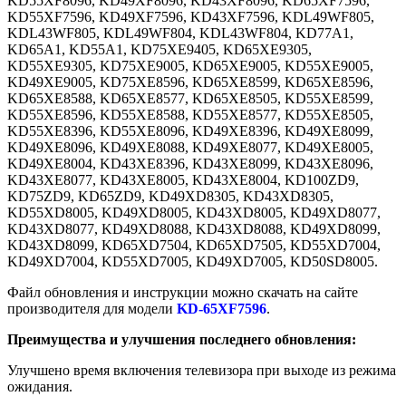
KD55XF8096, KD49XF8096, KD43XF8096, KD65XF7596,
KD55XF7596, KD49XF7596, KD43XF7596, KDL49WF805,
KDL43WF805, KDL49WF804, KDL43WF804, KD77A1,
KD65A1, KD55A1, KD75XE9405, KD65XE9305,
KD55XE9305, KD75XE9005, KD65XE9005, KD55XE9005,
KD49XE9005, KD75XE8596, KD65XE8599, KD65XE8596,
KD65XE8588, KD65XE8577, KD65XE8505, KD55XE8599,
KD55XE8596, KD55XE8588, KD55XE8577, KD55XE8505,
KD55XE8396, KD55XE8096, KD49XE8396, KD49XE8099,
KD49XE8096, KD49XE8088, KD49XE8077, KD49XE8005,
KD49XE8004, KD43XE8396, KD43XE8099, KD43XE8096,
KD43XE8077, KD43XE8005, KD43XE8004, KD100ZD9,
KD75ZD9, KD65ZD9, KD49XD8305, KD43XD8305,
KD55XD8005, KD49XD8005, KD43XD8005, KD49XD8077,
KD43XD8077, KD49XD8088, KD43XD8088, KD49XD8099,
KD43XD8099, KD65XD7504, KD65XD7505, KD55XD7004,
KD49XD7004, KD55XD7005, KD49XD7005, KD50SD8005.
Файл обновления и инструкции можно скачать на сайте
производителя для модели
KD-65XF7596
.
Преимущества и улучшения последнего обновления:
Улучшено время включения телевизора при выходе из режима
ожидания.