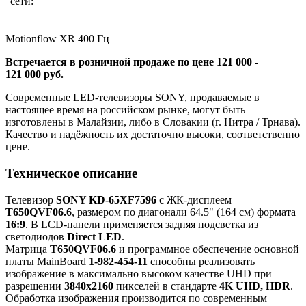
сети:
Motionflow XR 400 Гц
Встречается в розничной продаже по цене 121 000 -
121 000 руб.
Современные LED-телевизоры SONY, продаваемые в
настоящее время на российском рынке, могут быть
изготовлены в Малайзии, либо в Словакии (г. Нитра / Трнава).
Качество и надёжность их достаточно высоки, соответственно
цене.
Техническое описание
Телевизор
SONY KD-65XF7596
с ЖК-дисплеем
T650QVF06.6
, размером по диагонали 64.5" (164 см) формата
16:9
. В LCD-панели применяется задняя подсветка из
светодиодов
Direct LED
.
Матрица
T650QVF06.6
и программное обеспечение основной
платы MainBoard
1-982-454-11
способны реализовать
изображение в максимально высоком качестве UHD при
разрешении
3840x2160
пикселей в стандарте
4K UHD, HDR
.
Обработка изображения производится по современным