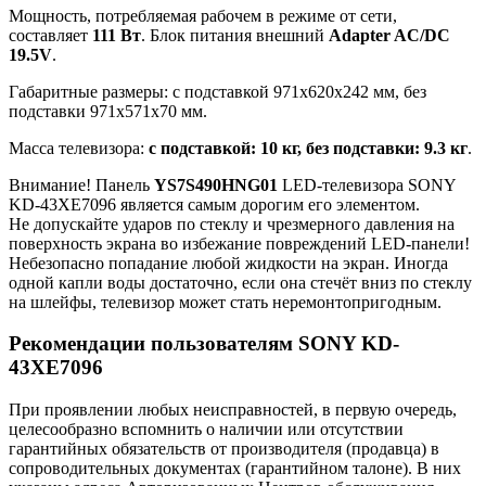
Мощность, потребляемая рабочем в режиме от сети,
составляет
111 Вт
. Блок питания внешний
Adapter AC/DC
19.5V
.
Габаритные размеры: с подставкой 971x620x242 мм, без
подставки 971x571x70 мм.
Масса телевизора:
с подставкой: 10 кг, без подставки: 9.3 кг
.
Внимание! Панель
YS7S490HNG01
LED-телевизора SONY
KD-43XE7096 является самым дорогим его элементом.
Не допускайте ударов по стеклу и чрезмерного давления на
поверхность экрана во избежание повреждений LED-панели!
Небезопасно попадание любой жидкости на экран. Иногда
одной капли воды достаточно, если она стечёт вниз по стеклу
на шлейфы, телевизор может стать неремонтопригодным.
Рекомендации пользователям SONY KD-
43XE7096
При проявлении любых неисправностей, в первую очередь,
целесообразно вспомнить о наличии или отсутствии
гарантийных обязательств от производителя (продавца) в
сопроводительных документах (гарантийном талоне). В них