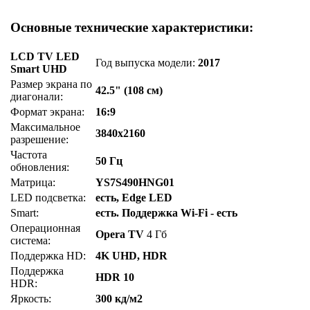
Основные технические характеристики:
LCD TV LED
Год выпуска модели:
2017
Smart UHD
Размер экрана по
42.5" (108 см)
диагонали:
Формат экрана:
16:9
Максимальное
3840x2160
разрешение:
Частота
50 Гц
обновления:
Матрица:
YS7S490HNG01
LED подсветка:
есть, Edge LED
Smart:
есть. Поддержка Wi-Fi - есть
Операционная
Opera TV
4 Гб
система:
Поддержка HD:
4K UHD, HDR
Поддержка
HDR 10
HDR:
Яркость:
300 кд/м2