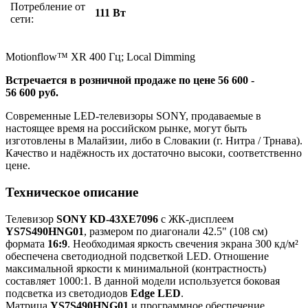
Потребление от
111 Вт
сети:
Motionflow™ XR 400 Гц; Local Dimming
Встречается в розничной продаже по цене 56 600 -
56 600 руб.
Современные LED-телевизоры SONY, продаваемые в
настоящее время на российском рынке, могут быть
изготовлены в Малайзии, либо в Словакии (г. Нитра / Трнава).
Качество и надёжность их достаточно высоки, соответственно
цене.
Техническое описание
Телевизор
SONY KD-43XE7096
с ЖК-дисплеем
YS7S490HNG01
, размером по диагонали 42.5" (108 см)
формата
16:9
. Необходимая яркость свечения экрана 300 кд/м²
обеспечена светодиодной подсветкой LED. Отношение
максимальной яркости к минимальной (контрастность)
составляет 1000:1. В данной модели используется боковая
подсветка из светодиодов
Edge LED
.
Матрица
YS7S490HNG01
и программное обеспечение