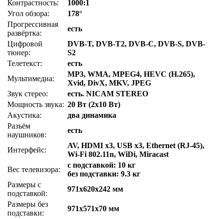
Контрастность:
1000:1
Угол обзора:
178°
Прогрессивная
есть
развёртка:
Цифровой
DVB-T, DVB-T2, DVB-C, DVB-S, DVB-
тюнер:
S2
Телетекст:
есть
MP3, WMA, MPEG4, HEVC (H.265),
Мультимедиа:
Xvid, DivX, MKV, JPEG
Звук стерео:
есть. NICAM STEREO
Мощность звука:
20 Вт (2х10 Вт)
Акустика:
два динамика
Разъём
есть
наушников:
AV, HDMI x3, USB x3, Ethernet (RJ-45),
Интерфейс:
Wi-Fi 802.11n, WiDi, Miracast
с подставкой: 10 кг
Вес телевизора:
без подставки: 9.3 кг
Размеры с
971x620x242 мм
подставкой:
Размеры без
971x571x70 мм
подставки: