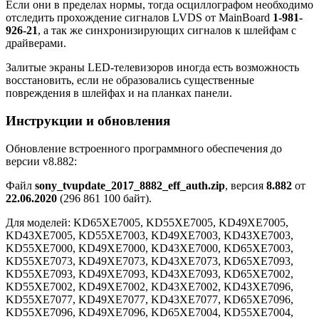
Если они в пределах нормы, тогда осциллографом необходимо
отследить прохождение сигналов LVDS от MainBoard
1-981-
926-21
, а так же синхронизирующих сигналов к шлейфам с
драйверами.
Залитые экраны LED-телевизоров иногда есть возможность
восстановить, если не образовались существенные
повреждения в шлейфах и на планках панели.
Инструкции и обновления
Обновление встроенного программного обеспечения до
версии v8.882:
Файл
sony_tvupdate_2017_8882_eff_auth.zip
, версия
8.882
от
22.06.2020
(296 861 100 байт).
Для моделей: KD65XE7005, KD55XE7005, KD49XE7005,
KD43XE7005, KD55XE7003, KD49XE7003, KD43XE7003,
KD55XE7000, KD49XE7000, KD43XE7000, KD65XE7003,
KD55XE7073, KD49XE7073, KD43XE7073, KD65XE7093,
KD55XE7093, KD49XE7093, KD43XE7093, KD65XE7002,
KD55XE7002, KD49XE7002, KD43XE7002, KD43XE7096,
KD55XE7077, KD49XE7077, KD43XE7077, KD65XE7096,
KD55XE7096, KD49XE7096, KD65XE7004, KD55XE7004,