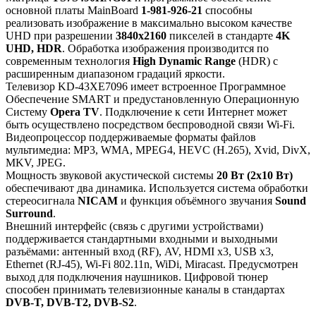
основной платы MainBoard
1-981-926-21
способны
реализовать изображение в максимально высоком качестве
UHD при разрешении
3840x2160
пикселей в стандарте
4K
UHD, HDR
. Обработка изображения производится по
современным технология
High Dynamic Range
(HDR) с
расширенным диапазоном градаций яркости.
Телевизор KD-43XE7096 имеет встроенное Программное
Обеспечение SMART и предустановленную Операционную
Систему
Opera TV
. Подключение к сети Интернет может
быть осуществлено посредством беспроводной связи Wi-Fi.
Видеопроцессор поддерживаемые форматы файлов
мультимедиа: MP3, WMA, MPEG4, HEVC (H.265), Xvid, DivX,
MKV, JPEG.
Мощность звуковой акустической системы
20 Вт (2х10 Вт)
обеспечивают два динамика. Используется система обработки
стереосигнала
NICAM
и функция объёмного звучания
Sound
Surround
.
Внешний интерфейс (связь с другими устройствами)
поддерживается стандартными входными и выходными
разъёмами: антенный вход (RF), AV, HDMI x3, USB x3,
Ethernet (RJ-45), Wi-Fi 802.11n, WiDi, Miracast. Предусмотрен
выход для подключения наушников. Цифровой тюнер
способен принимать телевизионные каналы в стандартах
DVB-T, DVB-T2, DVB-S2
.