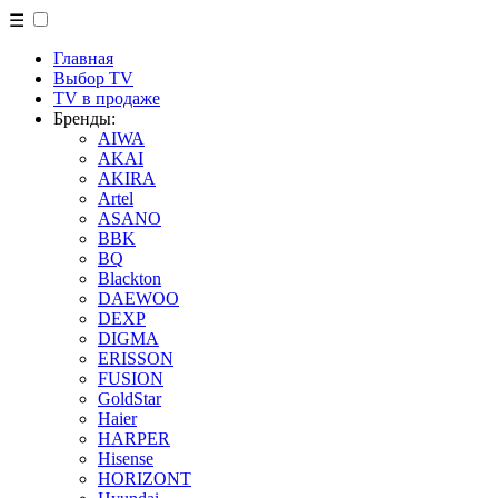
☰
Главная
Выбор TV
TV в продаже
Бренды:
AIWA
AKAI
AKIRA
Artel
ASANO
BBK
BQ
Blackton
DAEWOO
DEXP
DIGMA
ERISSON
FUSION
GoldStar
Haier
HARPER
Hisense
HORIZONT