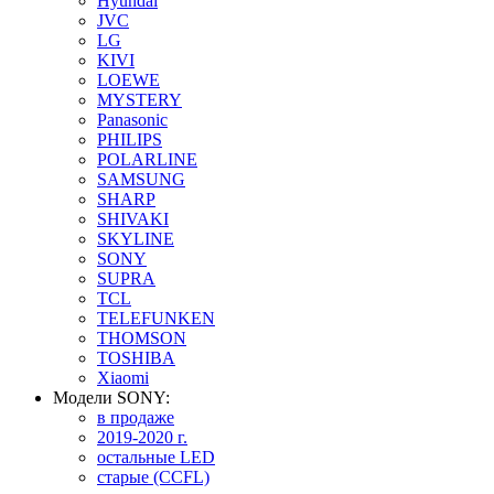
Hyundai
JVC
LG
KIVI
LOEWE
MYSTERY
Panasonic
PHILIPS
POLARLINE
SAMSUNG
SHARP
SHIVAKI
SKYLINE
SONY
SUPRA
TCL
TELEFUNKEN
THOMSON
TOSHIBA
Xiaomi
Модели SONY:
в продаже
2019-2020 г.
остальные LED
старые (CCFL)