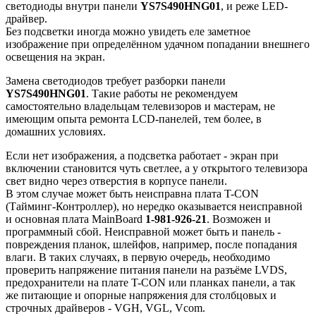
светодиоды внутри панели
YS7S490HNG01
, и реже LED-
драйвер.
Без подсветки иногда можно увидеть еле заметное
изображение при определённом удачном попадании внешнего
освещения на экран.
Замена светодиодов требует разборки панели
YS7S490HNG01
. Такие работы не рекомендуем
самостоятельно владельцам телевизоров и мастерам, не
имеющим опыта ремонта LCD-панелей, тем более, в
домашних условиях.
Если нет изображения, а подсветка работает - экран при
включении становится чуть светлее, а у открытого телевизора
свет видно через отверстия в корпусе панели.
В этом случае может быть неисправна плата T-CON
(Тайминг-Контроллер), но нередко оказывается неисправной
и основная плата MainBoard
1-981-926-21
. Возможен и
программный сбой. Неисправной может быть и панель -
повреждения планок, шлейфов, например, после попадания
влаги. В таких случаях, в первую очередь, необходимо
проверить напряжение питания панели на разъёме LVDS,
предохранители на плате T-CON или планках панели, а так
же питающие и опорные напряжения для столбцовых и
строчных драйверов - VGH, VGL, Vcom.