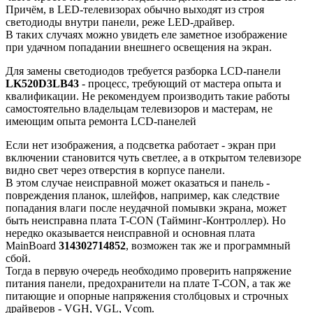
Причём, в LED-телевизорах обычно выходят из строя
светодиоды внутри панели, реже LED-драйвер.
В таких случаях можно увидеть еле заметное изображение
при удачном попадании внешнего освещения на экран.
Для замены светодиодов требуется разборка LCD-панели
LK520D3LB43
- процесс, требующий от мастера опыта и
квалификации. Не рекомендуем производить такие работы
самостоятельно владельцам телевизоров и мастерам, не
имеющим опыта ремонта LCD-панелей
Если нет изображения, а подсветка работает - экран при
включении становится чуть светлее, а в открытом телевизоре
видно свет через отверстия в корпусе панели.
В этом случае неисправной может оказаться и панель -
повреждения планок, шлейфов, например, как следствие
попадания влаги после неудачной помывки экрана, может
быть неисправна плата T-CON (Тайминг-Контроллер). Но
нередко оказывается неисправной и основная плата
MainBoard
314302714852
, возможен так же и программный
сбой.
Тогда в первую очередь необходимо проверить напряжение
питания панели, предохранители на плате T-CON, а так же
питающие и опорные напряжения столбцовых и строчных
драйверов - VGH, VGL, Vcom.