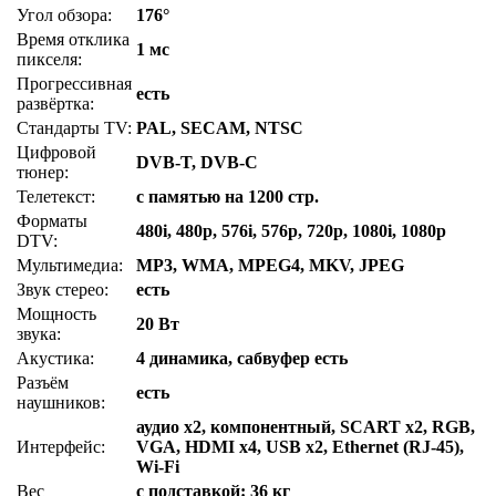
Угол обзора:
176°
Время отклика
1 мс
пикселя:
Прогрессивная
есть
развёртка:
Стандарты TV:
PAL, SECAM, NTSC
Цифровой
DVB-T, DVB-C
тюнер:
Телетекст:
с памятью на 1200 стр.
Форматы
480i, 480p, 576i, 576p, 720p, 1080i, 1080p
DTV:
Мультимедиа:
MP3, WMA, MPEG4, MKV, JPEG
Звук стерео:
есть
Мощность
20 Вт
звука:
Акустика:
4 динамика, сабвуфер есть
Разъём
есть
наушников:
аудио x2, компонентный, SCART x2, RGB,
Интерфейс:
VGA, HDMI x4, USB x2, Ethernet (RJ-45),
Wi-Fi
Вес
с подставкой: 36 кг