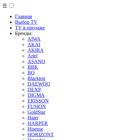
☰
Главная
Выбор TV
TV в продаже
Бренды:
AIWA
AKAI
AKIRA
Artel
ASANO
BBK
BQ
Blackton
DAEWOO
DEXP
DIGMA
ERISSON
FUSION
GoldStar
Haier
HARPER
Hisense
HORIZONT