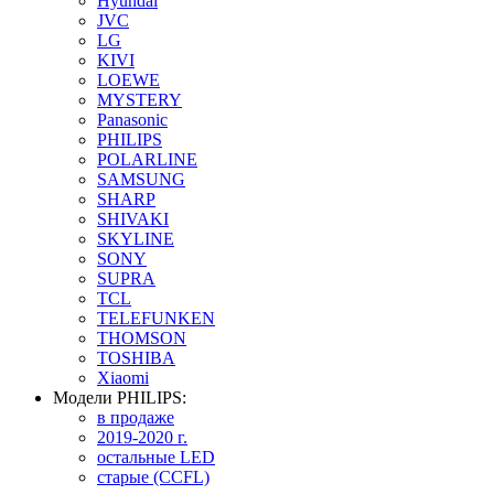
Hyundai
JVC
LG
KIVI
LOEWE
MYSTERY
Panasonic
PHILIPS
POLARLINE
SAMSUNG
SHARP
SHIVAKI
SKYLINE
SONY
SUPRA
TCL
TELEFUNKEN
THOMSON
TOSHIBA
Xiaomi
Модели PHILIPS:
в продаже
2019-2020 г.
остальные LED
старые (CCFL)