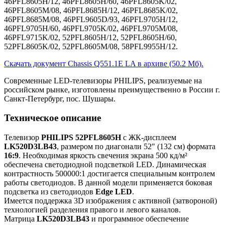
46PFL8605H/12, 46PFL8605H/60, 46PFL8605K/02,
46PFL8605M/08, 46PFL8685H/12, 46PFL8685K/02,
46PFL8685M/08, 46PFL9605D/93, 46PFL9705H/12,
46PFL9705H/60, 46PFL9705K/02, 46PFL9705M/08,
46PFL9715K/02, 52PFL8605H/12, 52PFL8605H/60,
52PFL8605K/02, 52PFL8605M/08, 58PFL9955H/12.
Скачать документ Chassis Q551.1E LA в архиве (50.2 Мб).
Современные LED-телевизоры PHILIPS, реализуемые на
российском рынке, изготовлены преимущественно в России г.
Санкт-Петербург, пос. Шушары.
Техническое описание
Телевизор
PHILIPS 52PFL8605H
с ЖК-дисплеем
LK520D3LB43
, размером по диагонали 52" (132 см) формата
16:9
. Необходимая яркость свечения экрана 500 кд/м²
обеспечена светодиодной подсветкой LED. Динамическая
контрастность 500000:1 достигается специальным контролем
работы светодиодов. В данной модели применяется боковая
подсветка из светодиодов
Edge LED
.
Имеется поддержка 3D изображения с активной (затвороной)
технологией разделения правого и левого каналов.
Матрица
LK520D3LB43
и программное обеспечение