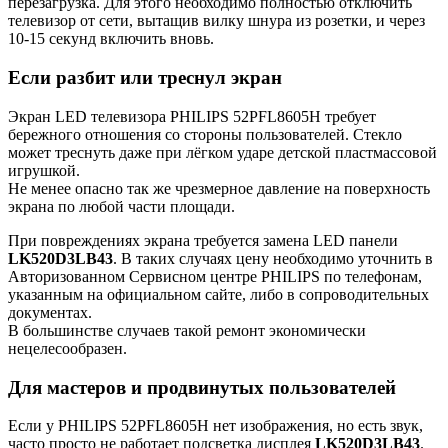
перезагрузка. Для этого необходимо полностью отключить
телевизор от сети, вытащив вилку шнура из розетки, и через
10-15 секунд включить вновь.
Если разбит или треснул экран
Экран LED телевизора PHILIPS 52PFL8605H требует
бережного отношения со стороны пользователей. Стекло
может треснуть даже при лёгком ударе детской пластмассовой
игрушкой.
Не менее опасно так же чрезмерное давление на поверхность
экрана по любой части площади.
При повреждениях экрана требуется замена LED панели
LK520D3LB43
. В таких случаях цену необходимо уточнить в
Авторизованном Сервисном центре PHILIPS по телефонам,
указанным на официальном сайте, либо в сопроводительных
документах.
В большинстве случаев такой ремонт экономически
нецелесообразен.
Для мастеров и продвинутых пользователей
Если у PHILIPS 52PFL8605H нет изображения, но есть звук,
часто просто не работает подсветка дисплея
LK520D3LB43
.