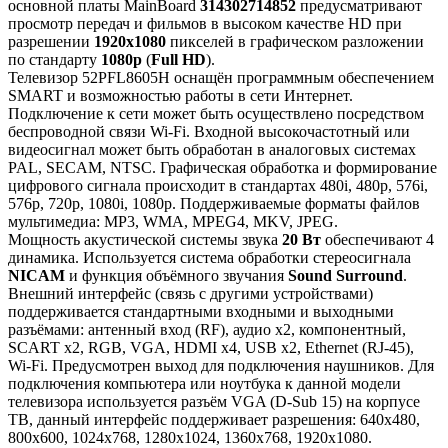
основной платы MainBoard
314302714852
предусматривают
просмотр передач и фильмов в высоком качестве HD при
разрешении
1920x1080
пикселей в графическом разложении
по стандарту
1080p
(
Full HD
).
Телевизор 52PFL8605H оснащён программным обеспечением
SMART и возможностью работы в сети Интернет.
Подключение к сети может быть осуществлено посредством
беспроводной связи Wi-Fi. Входной высокочастотный или
видеосигнал может быть обработан в аналоговых системах
PAL, SECAM, NTSC. Графическая обработка и формирование
цифрового сигнала происходит в стандартах 480i, 480p, 576i,
576p, 720p, 1080i, 1080p. Поддерживаемые форматы файлов
мультимедиа: MP3, WMA, MPEG4, MKV, JPEG.
Мощность акустической системы звука
20 Вт
обеспечивают 4
динамика. Используется система обработки стереосигнала
NICAM
и функция объёмного звучания
Sound Surround
.
Внешний интерфейс (связь с другими устройствами)
поддерживается стандартными входными и выходными
разъёмами: антенный вход (RF), аудио x2, компонентный,
SCART x2, RGB, VGA, HDMI x4, USB x2, Ethernet (RJ-45),
Wi-Fi. Предусмотрен выход для подключения наушников. Для
подключения компьютера или ноутбука к данной модели
телевизора используется разъём VGA (D-Sub 15) на корпусе
ТВ, данный интерфейс поддерживает разрешения: 640x480,
800x600, 1024x768, 1280x1024, 1360x768, 1920x1080.