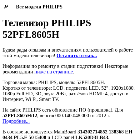
🔎
Все модели
PHILIPS
Телевизор PHILIPS
52PFL8605H
Будем рады отзывам и впечатлениям пользователей о работе
этой модели телевизора!
Оставить отзыв...
Информация по ремонту в стадии подготовки! Некоторые
рекомендации
ниже на странице
.
Торговая марка: PHILIPS, модель: 52PFL8605H.
Коротко от телевизоре: LCD, подсветка LED, 52", 1920x1080,
1080p Full HD, 3D, звук: 20Вт, разъёмов HDMI: 4, доступ в
Интернет, Wi-Fi, Smart TV.
На сайте PHILIPS есть обновление ПО (прошивка). Для
52PFL8605H/12
, версия 000.140.048.000 от 2012 г.
Подробнее...
В составе используется MainBoard
314302714852 138368 EH
0434 PL5.E 5015408
и LCD-panel
LK520D3LB43
.