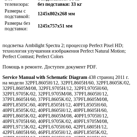
телевизора:
без подставки: 33 кг
Размеры с
1245x802x268 мм
подставкой:
Размеры без
1245x757x51 мм
подставки:
подсветка Ambilight Spectra 2; процессор Perfect Pixel HD;
технология улучшения изображения Perfect Natural Motion;
Perfect Contrast; Perfect Colors
Помощь в ремонте. Доступен документ PDF.
Service Manual with Schematic Diagram
438 страниц 2011 г.
на модели 32PFL8605H/12, 32PFL8605H/60, 32PFL8605K/02,
32PFL8605M/08, 32PFL9705H/12, 32PFL9705H/60,
32PFL9705K/02, 32PFL9705M/08, 37PFL8605H/12,
37PFL8605H/60, 37PFL8605K/02, 37PFL8605M/08,
40PFL8505C/60, 40PFL8505H/12, 40PFL8505H/60,
40PFL8505K/02, 40PFL8605H/12, 40PFL8605H/60,
40PFL8605K/02, 40PFL8605M/08, 40PFL9705H/12,
40PFL9705H/60, 40PFL9705K/02, 40PFL9705M/08,
40PFL9715K/02, 42PFL6705H/60, 42PFL6805H/12,
42PFL6805H/60, 46PFL8505H/12, 46PFL8505K/02,