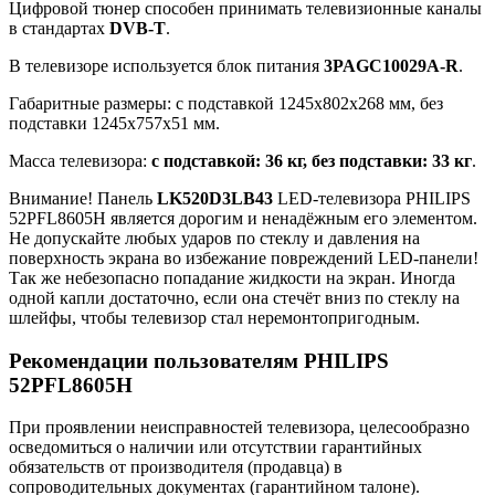
Цифровой тюнер способен принимать телевизионные каналы
в стандартах
DVB-T
.
В телевизоре используется блок питания
3PAGC10029A-R
.
Габаритные размеры: с подставкой 1245x802x268 мм, без
подставки 1245x757x51 мм.
Масса телевизора:
с подставкой: 36 кг, без подставки: 33 кг
.
Внимание! Панель
LK520D3LB43
LED-телевизора PHILIPS
52PFL8605H является дорогим и ненадёжным его элементом.
Не допускайте любых ударов по стеклу и давления на
поверхность экрана во избежание повреждений LED-панели!
Так же небезопасно попадание жидкости на экран. Иногда
одной капли достаточно, если она стечёт вниз по стеклу на
шлейфы, чтобы телевизор стал неремонтопригодным.
Рекомендации пользователям PHILIPS
52PFL8605H
При проявлении неисправностей телевизора, целесообразно
осведомиться о наличии или отсутствии гарантийных
обязательств от производителя (продавца) в
сопроводительных документах (гарантийном талоне).