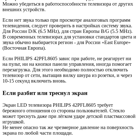
Можно убедиться в работоспособности телевизора от других
внешних устройств.
Если нет звука только при просмотре аналоговых программ
телевидения, следует проверить в настройках систему звука.
Для России D/K (6.5 MHz), для стран Европы B/G (5.5 MHz).
В современных телевизорах для установки стандартов цвета и
звука обычно выбирается регион - для России «East Europe»
(Восточная Европа).
Если PHILIPS 42PFL8605 завис при работе, не реагирует ни
на пульт, ни на кнопки панели управления, иногда помогает
перезагрузка. Для этого необходимо полностью отключить
телевизор от сети, вытащив вилку шнура из розетки, и через
10-15 секунд включить вновь.
Если разбит или треснул экран
Экран LED телевизора PHILIPS 42PFL8605 требует
бережного отношения со стороны пользователей. Стекло
может треснуть даже при лёгком ударе детской пластмассовой
игрушкой.
Не менее опасно так же чрезмерное давление на поверхность
экрана по любой части площади.