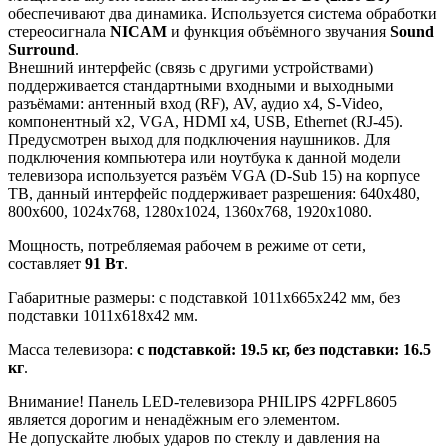
обеспечивают два динамика. Используется система обработки
стереосигнала
NICAM
и функция объёмного звучания
Sound
Surround
.
Внешний интерфейс (связь с другими устройствами)
поддерживается стандартными входными и выходными
разъёмами: антенный вход (RF), AV, аудио x4, S-Video,
компонентный x2, VGA, HDMI x4, USB, Ethernet (RJ-45).
Предусмотрен выход для подключения наушников. Для
подключения компьютера или ноутбука к данной модели
телевизора используется разъём VGA (D-Sub 15) на корпусе
ТВ, данный интерфейс поддерживает разрешения: 640x480,
800x600, 1024x768, 1280x1024, 1360x768, 1920x1080.
Мощность, потребляемая рабочем в режиме от сети,
составляет
91 Вт
.
Габаритные размеры: с подставкой 1011x665x242 мм, без
подставки 1011x618x42 мм.
Масса телевизора:
с подставкой: 19.5 кг, без подставки: 16.5
кг
.
Внимание! Панель LED-телевизора PHILIPS 42PFL8605
является дорогим и ненадёжным его элементом.
Не допускайте любых ударов по стеклу и давления на