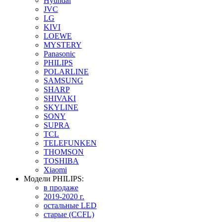
Hyundai
JVC
LG
KIVI
LOEWE
MYSTERY
Panasonic
PHILIPS
POLARLINE
SAMSUNG
SHARP
SHIVAKI
SKYLINE
SONY
SUPRA
TCL
TELEFUNKEN
THOMSON
TOSHIBA
Xiaomi
Модели PHILIPS:
в продаже
2019-2020 г.
остальные LED
старые (CCFL)