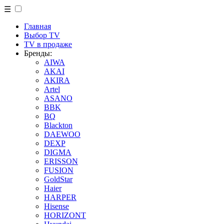
☰
Главная
Выбор TV
TV в продаже
Бренды:
AIWA
AKAI
AKIRA
Artel
ASANO
BBK
BQ
Blackton
DAEWOO
DEXP
DIGMA
ERISSON
FUSION
GoldStar
Haier
HARPER
Hisense
HORIZONT