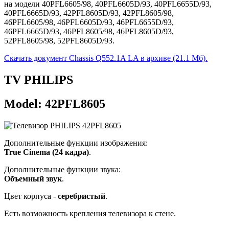
на модели 40PFL6605/98, 40PFL6605D/93, 40PFL6655D/93,
40PFL6665D/93, 42PFL8605D/93, 42PFL8605/98,
46PFL6605/98, 46PFL6605D/93, 46PFL6655D/93,
46PFL6665D/93, 46PFL8605/98, 46PFL8605D/93,
52PFL8605/98, 52PFL8605D/93.
Скачать документ Chassis Q552.1A LA в архиве (21.1 Мб).
TV PHILIPS
Model: 42PFL8605
Дополнительные функции изображения:
True Cinema (24 кадра)
.
Дополнительные функции звука:
Объемный звук
.
Цвет корпуса -
серебристый
.
Есть возможность крепления телевизора к стене.