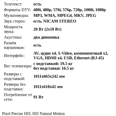
Телетекст:
есть
Форматы DTV:
480i, 480p, 576i, 576p, 720p, 1080i, 1080p
Мультимедиа:
MP3, WMA, MPEG4, MKV, JPEG
Звук стерео:
есть. NICAM STEREO
Мощность
20 Вт (2x10 Вт)
звука:
Акустика:
два динамика
Разъём
есть
наушников:
AV, аудио x4, S-Video, компонентный x2,
Интерфейс:
VGA, HDMI x4, USB, Ethernet (RJ-45)
с подставкой: 19.5 кг
Вес телевизора:
без подставки: 16.5 кг
Размеры с
1011x665x242 мм
подставкой:
Размеры без
1011x618x42 мм
подставки:
Потребление от
91 Вт
сети:
Pixel Precise HD; HD Natural Motion