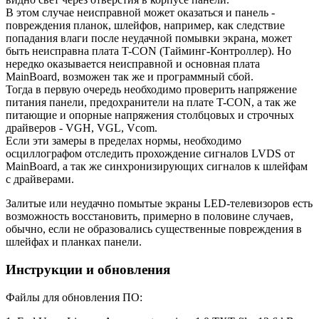
В этом случае неисправной может оказаться и панель -
повреждения планок, шлейфов, например, как следствие
попадания влаги после неудачной помывки экрана, может
быть неисправна плата T-CON (Тайминг-Контроллер). Но
нередко оказывается неисправной и основная плата
MainBoard, возможен так же и программный сбой.
Тогда в первую очередь необходимо проверить напряжение
питания панели, предохранители на плате T-CON, а так же
питающие и опорные напряжения столбцовых и строчных
драйверов - VGH, VGL, Vcom.
Если эти замеры в пределах нормы, необходимо
осциллографом отследить прохождение сигналов LVDS от
MainBoard, а так же синхронизирующих сигналов к шлейфам
с драйверами.
Залитые или неудачно помытые экраны LED-телевизоров есть
возможность восстановить, примерно в половине случаев,
обычно, если не образовались существенные повреждения в
шлейфах и планках панели.
Инструкции и обновления
Файлы для обновления ПО: