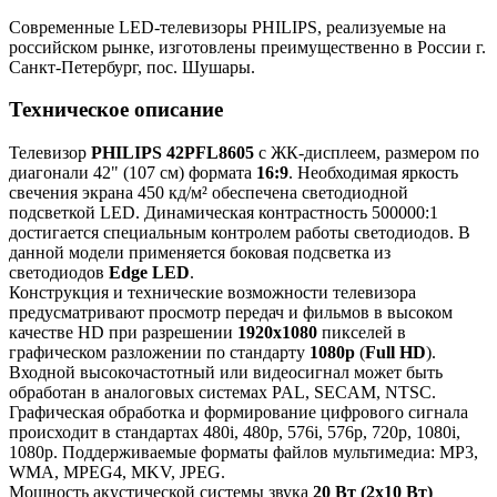
Современные LED-телевизоры PHILIPS, реализуемые на
российском рынке, изготовлены преимущественно в России г.
Санкт-Петербург, пос. Шушары.
Техническое описание
Телевизор
PHILIPS 42PFL8605
с ЖК-дисплеем, размером по
диагонали 42" (107 см) формата
16:9
. Необходимая яркость
свечения экрана 450 кд/м² обеспечена светодиодной
подсветкой LED. Динамическая контрастность 500000:1
достигается специальным контролем работы светодиодов. В
данной модели применяется боковая подсветка из
светодиодов
Edge LED
.
Конструкция и технические возможности телевизора
предусматривают просмотр передач и фильмов в высоком
качестве HD при разрешении
1920x1080
пикселей в
графическом разложении по стандарту
1080p
(
Full HD
).
Входной высокочастотный или видеосигнал может быть
обработан в аналоговых системах PAL, SECAM, NTSC.
Графическая обработка и формирование цифрового сигнала
происходит в стандартах 480i, 480p, 576i, 576p, 720p, 1080i,
1080p. Поддерживаемые форматы файлов мультимедиа: MP3,
WMA, MPEG4, MKV, JPEG.
Мощность акустической системы звука
20 Вт (2x10 Вт)