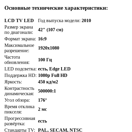
Основные технические характеристики:
LCD TV LED
Год выпуска модели:
2010
Размер экрана
42" (107 см)
по диагонали:
Формат экрана:
16:9
Максимальное
1920x1080
разрешение:
Частота
100 Гц
обновления:
LED подсветка:
есть, Edge LED
Поддержка HD:
1080p Full HD
Яркость:
450 кд/м2
Контрастность
500000:1
динамическая:
Угол обзора:
176°
Время отклика
2 мс
пикселя:
Прогрессивная
есть
развёртка:
Стандарты TV:
PAL, SECAM, NTSC