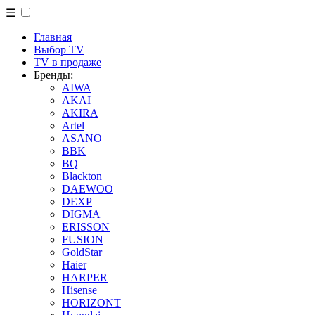
☰
Главная
Выбор TV
TV в продаже
Бренды:
AIWA
AKAI
AKIRA
Artel
ASANO
BBK
BQ
Blackton
DAEWOO
DEXP
DIGMA
ERISSON
FUSION
GoldStar
Haier
HARPER
Hisense
HORIZONT