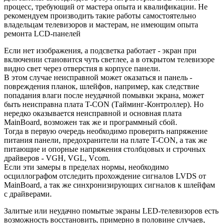
процесс, требующий от мастера опыта и квалификации. Не
рекомендуем производить такие работы самостоятельно
владельцам телевизоров и мастерам, не имеющим опыта
ремонта LCD-панелей
Если нет изображения, а подсветка работает - экран при
включении становится чуть светлее, а в открытом телевизоре
видно свет через отверстия в корпусе панели.
В этом случае неисправной может оказаться и панель -
повреждения планок, шлейфов, например, как следствие
попадания влаги после неудачной помывки экрана, может
быть неисправна плата T-CON (Тайминг-Контроллер). Но
нередко оказывается неисправной и основная плата
MainBoard, возможен так же и программный сбой.
Тогда в первую очередь необходимо проверить напряжение
питания панели, предохранители на плате T-CON, а так же
питающие и опорные напряжения столбцовых и строчных
драйверов - VGH, VGL, Vcom.
Если эти замеры в пределах нормы, необходимо
осциллографом отследить прохождение сигналов LVDS от
MainBoard, а так же синхронизирующих сигналов к шлейфам
с драйверами.
Залитые или неудачно помытые экраны LED-телевизоров есть
возможность восстановить, примерно в половине случаев,