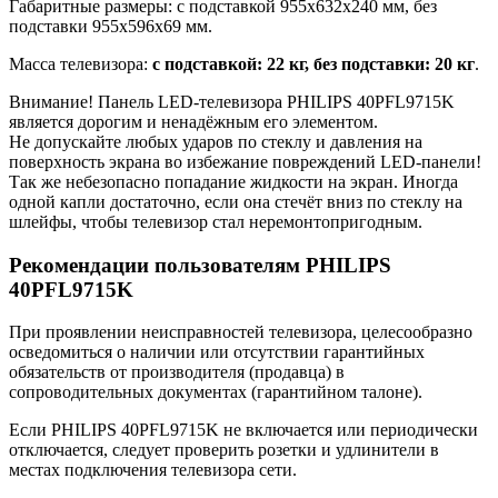
Габаритные размеры: с подставкой 955x632x240 мм, без
подставки 955x596x69 мм.
Масса телевизора:
с подставкой: 22 кг, без подставки: 20 кг
.
Внимание! Панель LED-телевизора PHILIPS 40PFL9715K
является дорогим и ненадёжным его элементом.
Не допускайте любых ударов по стеклу и давления на
поверхность экрана во избежание повреждений LED-панели!
Так же небезопасно попадание жидкости на экран. Иногда
одной капли достаточно, если она стечёт вниз по стеклу на
шлейфы, чтобы телевизор стал неремонтопригодным.
Рекомендации пользователям PHILIPS
40PFL9715K
При проявлении неисправностей телевизора, целесообразно
осведомиться о наличии или отсутствии гарантийных
обязательств от производителя (продавца) в
сопроводительных документах (гарантийном талоне).
Если PHILIPS 40PFL9715K не включается или периодически
отключается, следует проверить розетки и удлинители в
местах подключения телевизора сети.