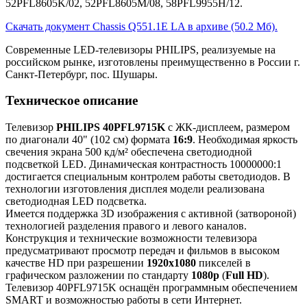
52PFL8605K/02, 52PFL8605M/08, 58PFL9955H/12.
Скачать документ Chassis Q551.1E LA в архиве (50.2 Мб).
Современные LED-телевизоры PHILIPS, реализуемые на
российском рынке, изготовлены преимущественно в России г.
Санкт-Петербург, пос. Шушары.
Техническое описание
Телевизор
PHILIPS 40PFL9715K
с ЖК-дисплеем, размером
по диагонали 40" (102 см) формата
16:9
. Необходимая яркость
свечения экрана 500 кд/м² обеспечена светодиодной
подсветкой LED. Динамическая контрастность 10000000:1
достигается специальным контролем работы светодиодов. В
технологии изготовления дисплея модели реализована
светодиодная LED подсветка.
Имеется поддержка 3D изображения с активной (затвороной)
технологией разделения правого и левого каналов.
Конструкция и технические возможности телевизора
предусматривают просмотр передач и фильмов в высоком
качестве HD при разрешении
1920x1080
пикселей в
графическом разложении по стандарту
1080p
(
Full HD
).
Телевизор 40PFL9715K оснащён программным обеспечением
SMART и возможностью работы в сети Интернет.