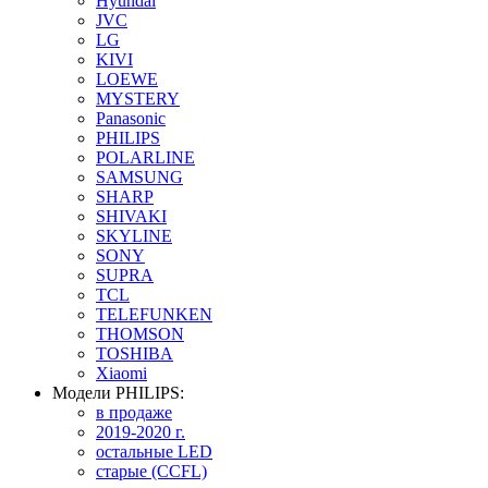
Hyundai
JVC
LG
KIVI
LOEWE
MYSTERY
Panasonic
PHILIPS
POLARLINE
SAMSUNG
SHARP
SHIVAKI
SKYLINE
SONY
SUPRA
TCL
TELEFUNKEN
THOMSON
TOSHIBA
Xiaomi
Модели PHILIPS:
в продаже
2019-2020 г.
остальные LED
старые (CCFL)