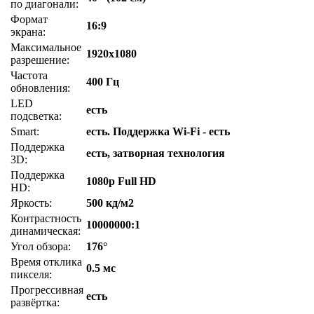
по диагонали:
Формат
16:9
экрана:
Максимальное
1920x1080
разрешение:
Частота
400 Гц
обновления:
LED
есть
подсветка:
Smart:
есть. Поддержка Wi-Fi - есть
Поддержка
есть, затворная технология
3D:
Поддержка
1080p Full HD
HD:
Яркость:
500 кд/м2
Контрастность
10000000:1
динамическая:
Угол обзора:
176°
Время отклика
0.5 мс
пикселя:
Прогрессивная
есть
развёртка: