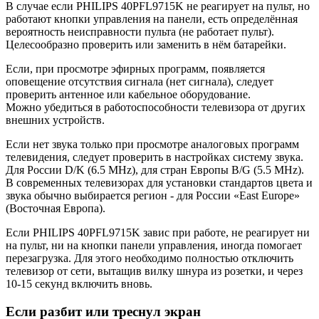
В случае если PHILIPS 40PFL9715K не реагирует на пульт, но
работают кнопки управления на панели, есть определённая
вероятность неисправности пульта (не работает пульт).
Целесообразно проверить или заменить в нём батарейки.
Если, при просмотре эфирных программ, появляется
оповещение отсутствия сигнала (нет сигнала), следует
проверить антенное или кабельное оборудование.
Можно убедиться в работоспособности телевизора от других
внешних устройств.
Если нет звука только при просмотре аналоговых программ
телевидения, следует проверить в настройках систему звука.
Для России D/K (6.5 MHz), для стран Европы B/G (5.5 MHz).
В современных телевизорах для установки стандартов цвета и
звука обычно выбирается регион - для России «East Europe»
(Восточная Европа).
Если PHILIPS 40PFL9715K завис при работе, не реагирует ни
на пульт, ни на кнопки панели управления, иногда помогает
перезагрузка. Для этого необходимо полностью отключить
телевизор от сети, вытащив вилку шнура из розетки, и через
10-15 секунд включить вновь.
Если разбит или треснул экран