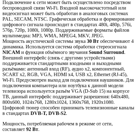
Подключение к сети может быть осуществлено посредством
беспроводной связи Wi-Fi. Входной высокочастотный или
видеосигнал может быть обработан в аналоговых системах
PAL, SECAM, NTSC. Графическая обработка и формирование
цифрового сигнала происходит в стандартах 480i, 480p, 576i,
576p, 720p, 1080i, 1080p. Поддерживаемые форматы файлов
мультимедиа: MP3, WMA, MPEG4, MKV, JPEG.
Мощность акустической системы звука
30 Вт
обеспечивают 4
динамика. Используется система обработки стереосигнала
NICAM
и функция объёмного звучания
Sound Surround
.
Внешний интерфейс (связь с другими устройствами)
поддерживается стандартными входными и выходными
разъёмами: антенный вход (RF), аудио x2, компонентный,
SCART x2, RGB, VGA, HDMI x4, USB x2, Ethernet (RJ-45),
Wi-Fi. Предусмотрен выход для подключения наушников. Для
подключения компьютера или ноутбука к данной модели
телевизора используется разъём VGA (D-Sub 15) на корпусе
ТВ, данный интерфейс поддерживает разрешения: 640x480,
800x600, 1024x768, 1280x1024, 1360x768, 1920x1080.
Цифровой тюнер способен принимать телевизионные каналы
в стандартах
DVB-T, DVB-S2
.
Мощность, потребляемая рабочем в режиме от сети,
составляет
92 Вт
.