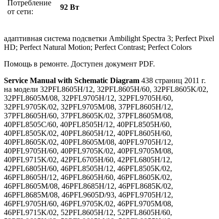
Потребление
92 Вт
от сети:
адаптивная система подсветки Ambilight Spectra 3; Perfect Pixel
HD; Perfect Natural Motion; Perfect Contrast; Perfect Colors
Помощь в ремонте. Доступен документ PDF.
Service Manual with Schematic Diagram
438 страниц 2011 г.
на модели 32PFL8605H/12, 32PFL8605H/60, 32PFL8605K/02,
32PFL8605M/08, 32PFL9705H/12, 32PFL9705H/60,
32PFL9705K/02, 32PFL9705M/08, 37PFL8605H/12,
37PFL8605H/60, 37PFL8605K/02, 37PFL8605M/08,
40PFL8505C/60, 40PFL8505H/12, 40PFL8505H/60,
40PFL8505K/02, 40PFL8605H/12, 40PFL8605H/60,
40PFL8605K/02, 40PFL8605M/08, 40PFL9705H/12,
40PFL9705H/60, 40PFL9705K/02, 40PFL9705M/08,
40PFL9715K/02, 42PFL6705H/60, 42PFL6805H/12,
42PFL6805H/60, 46PFL8505H/12, 46PFL8505K/02,
46PFL8605H/12, 46PFL8605H/60, 46PFL8605K/02,
46PFL8605M/08, 46PFL8685H/12, 46PFL8685K/02,
46PFL8685M/08, 46PFL9605D/93, 46PFL9705H/12,
46PFL9705H/60, 46PFL9705K/02, 46PFL9705M/08,
46PFL9715K/02, 52PFL8605H/12, 52PFL8605H/60,