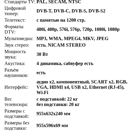
Стандарты TV:
PAL, SECAM, NTSC
Цифровой
DVB-T, DVB-C, DVB-S, DVB-S2
тюнер:
Телетекст:
с памятью на 1200 стр.
Форматы
480i, 480p, 576i, 576p, 720p, 1080i, 1080p
DTV:
Мультимедиа:
MP3, WMA, MPEG4, MKV, JPEG
Звук стерео:
есть. NICAM STEREO
Мощность
30 Вт
звука:
Акустика:
4 динамика, сабвуфер есть
Разъём
есть
наушников:
аудио x2, компонентный, SCART x2, RGB,
Интерфейс:
VGA, HDMI x4, USB x2, Ethernet (RJ-45),
Wi-Fi
Вес
с подставкой: 22 кг
телевизора:
без подставки: 20 кг
Размеры с
955x632x240 мм
подставкой:
Размеры без
955x596x69 мм
подставки: