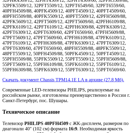
32PHK4509/12, 32PHT4509/12, 32PHT4509/60, 32PFH5509/88,
32PFK5509/12, 32PFT5509/12, 32PFT6549/60, 32PFT6559/60,
40PFH4509/88, 40PFK4509/12, 40PFT4509/12, 40PFT4509/60,
40PFH5509/88, 40PFK5509/12, 40PFT5509/12, 42PFH5609/88,
42PFK5609/12, 42PFT5609/12, 42PFT5609/60, 42PFH6109/88,
42PFK6109/12, 42PFT6109/12, 42PFH6309/88, 42PFK6309/12,
42PFT6309/12, 42PFT6309/60, 42PFT6569/60, 47PFH5609/88,
47PFT5609/12, 47PFT5609/60, 47PFH6109/88, 47PFK6109/12,
47PFT6109/12, 47PFH6309/88, 47PFK6309/12, 47PFT6309/12,
47PFT6309/60, 47PFT6569/60, 48PFH5509/88, 48PFK5509/12,
48PFT5509/12, 50PFH4509/88, 50PFK4509/12, 50PFT4509/12,
55PFH5509/88, 55PFK5509/12, 55PFT5509/12, 55PFH5609/88,
55PFT5609/12, 55PFH6109/88, 55PFK6109/12, 55PFT6109/12,
55PFH6309/88, 55PFK6309/12, 55PFT6309/12, 55PFT6569/60.
Скачать документ Chassis TPM14.1E LA в архиве (27.8 Мб).
Современные LED-телевизоры PHILIPS, реализуемые на
российском рынке, изготовлены преимущественно в России г.
Санкт-Петербург, пос. Шушары.
Техническое описание
Телевизор
PHILIPS 40PFH4509
с ЖК-дисплеем, размером по
диагонали 40" (102 см) формата
16:9
. Необходимая яркость