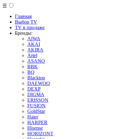
☰
Главная
Выбор TV
TV в продаже
Бренды:
AIWA
AKAI
AKIRA
Artel
ASANO
BBK
BQ
Blackton
DAEWOO
DEXP
DIGMA
ERISSON
FUSION
GoldStar
Haier
HARPER
Hisense
HORIZONT