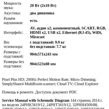
Мощность
20 Вт (2x10 Вт)
звука:
Акустика:
два динамика
Разъём
есть
наушников:
AV, аудио x2, компонентный, SCART, RGB,
Интерфейс:
HDMI x2, USB x2, Ethernet (RJ-45), WiDi,
Miracast
Вес
с подставкой: 9.9 кг
телевизора:
без подставки: 7.7 кг
Размеры с
904x571x243 мм
подставкой:
Размеры без
904x523x88 мм
подставки:
Pixel Plus HD; 200Hz Perfect Motion Rate; Micro Dimming;
SimplyShare4 MultiRoom клиент; Cloud TV; Cloud Explorer
Помощь в ремонте. Доступен документ PDF.
Service Manual with Schematic Diagram
144 страниц 2014 г.
на модели 24PHK5619/12, 24PHT5619/12, 32PHH4509/88,