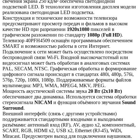
свечения экрана 250 кд/м² обеспечена светодиодной
подсветкой LED. В технологии изготовления дисплея модели
реализована светодиодная LED подсветка.
Конструкция и технические возможности телевизора
предусматривают просмотр передач и фильмов в высоком
качестве HD при разрешении
1920x1080
пикселей в
графическом разложении по стандарту
1080p
(
Full HD
).
Телевизор 40PFH4509 оснащён программным обеспечением
SMART и возможностью работы в сети Интернет.
Подключение к сети может быть осуществлено посредством
беспроводной связи Wi-Fi. Входной высокочастотный или
видеосигнал может быть обработан в аналоговых системах
PAL, SECAM, NTSC. Графическая обработка и формирование
цифрового сигнала происходит в стандартах 480i, 480p, 576i,
576p, 720p, 1080i, 1080p. Поддерживаемые форматы файлов
мультимедиа: MP3, WMA, MPEG4, MKV, JPEG.
Мощность акустической системы звука
20 Вт (2x10 Вт)
обеспечивают два динамика. Используется система обработки
стереосигнала
NICAM
и функция объёмного звучания
Sound
Surround
.
Внешний интерфейс (связь с другими устройствами)
поддерживается стандартными входными и выходными
разъёмами: антенный вход (RF), AV, аудио x2, компонентный,
SCART, RGB, HDMI x2, USB x2, Ethernet (RJ-45), WiDi,
Miracast. Предусмотрен выход для подключения наушников.