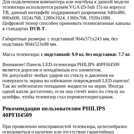
Для подключения компьютера или ноутбука к данной модели
телевизора используется разъём VGA (D-Sub 15) на корпусе
ТВ, данный интерфейс поддерживает разрешения: 640x480,
800x600, 1024x768, 1280x1024, 1360x768, 1920x1080.
Цифровой тюнер способен принимать телевизионные каналы
в стандартах
DVB-T
.
Габаритные размеры: с подставкой 904x571x243 мм, без
подставки 904x523x88 мм.
Масса телевизора:
с подставкой: 9.9 кг, без подставки: 7.7 кг
.
Внимание! Панель LED-телевизора PHILIPS 40PFH4509
является дорогим и ненадёжным его элементом.
Не допускайте любых ударов по стеклу и давления на
поверхность экрана во избежание повреждений LED-панели!
Так же небезопасно попадание жидкости на экран. Иногда
одной капли достаточно, если она стечёт вниз по стеклу на
шлейфы, чтобы телевизор стал неремонтопригодным.
Рекомендации пользователям PHILIPS
40PFH4509
При проявлении неисправностей телевизора, целесообразно
осведомиться о наличии или отсутствии гарантийных