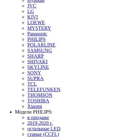
Hyundai
JVC
LG
KIVI
LOEWE
MYSTERY
Panasonic
PHILIPS
POLARLINE
SAMSUNG
SHARP
SHIVAKI
SKYLINE
SONY
SUPRA
TCL
TELEFUNKEN
THOMSON
TOSHIBA
Xiaomi
Модели PHILIPS:
в продаже
2019-2020 г.
остальные LED
старые (CCFL)