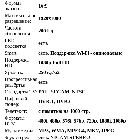
Формат
16:9
экрана:
Максимальное
1920x1080
разрешение:
Частота
200 Гц
обновления:
LED
есть
подсветка:
Smart:
есть. Поддержка Wi-Fi - опционально
Поддержка
1080p Full HD
HD:
Яркость:
250 кд/м2
Прогрессивная
есть
развёртка:
Стандарты TV:
PAL, SECAM, NTSC
Цифровой
DVB-T, DVB-C
тюнер:
Телетекст:
с памятью на 1000 стр.
Форматы
480i, 480p, 576i, 576p, 720p, 1080i, 1080p
DTV:
Мультимедиа:
MP3, WMA, MPEG4, MKV, JPEG
Звук стерео:
есть. NICAM STEREO