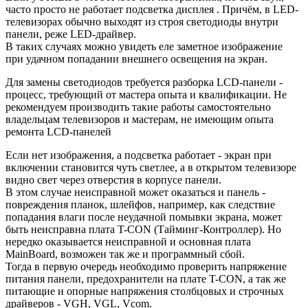
часто просто не работает подсветка дисплея . Причём, в LED-
телевизорах обычно выходят из строя светодиоды внутри
панели, реже LED-драйвер.
В таких случаях можно увидеть еле заметное изображение
при удачном попадании внешнего освещения на экран.
Для замены светодиодов требуется разборка LCD-панели -
процесс, требующий от мастера опыта и квалификации. Не
рекомендуем производить такие работы самостоятельно
владельцам телевизоров и мастерам, не имеющим опыта
ремонта LCD-панелей
Если нет изображения, а подсветка работает - экран при
включении становится чуть светлее, а в открытом телевизоре
видно свет через отверстия в корпусе панели.
В этом случае неисправной может оказаться и панель -
повреждения планок, шлейфов, например, как следствие
попадания влаги после неудачной помывки экрана, может
быть неисправна плата T-CON (Тайминг-Контроллер). Но
нередко оказывается неисправной и основная плата
MainBoard, возможен так же и программный сбой.
Тогда в первую очередь необходимо проверить напряжение
питания панели, предохранители на плате T-CON, а так же
питающие и опорные напряжения столбцовых и строчных
драйверов - VGH, VGL, Vcom.