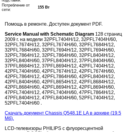
подставки:
Потребление от
155 Вт
сети:
Помощь в ремонте. Доступен документ PDF.
Service Manual with Schematic Diagram
128 страниц
2009 г. на модели 32PFL7404H/12, 32PFL7404H/60,
32PFL7674H/12, 32PFL7674H/60, 32PFL7684H/12,
32PFL7684H/60, 32PFL7694H/12, 32PFL7694H/60,
32PFL7864H/12, 32PFL7864H/60, 32PFL8404H/12,
32PFL8404H/60, 37PFL8404H/12, 37PFL8404H/60,
37PFL8684H/12, 37PFL8694H/12, 42PFL7404H/12,
42PFL7404H/60, 42PFL7674H/12, 42PFL7674H/60,
42PFL7864H/12, 42PFL7864H/60, 42PFL8404H/12,
42PFL8404H/60, 42PFL8654H/12, 42PFL8684H/12,
42PFL8684H/60, 42PFL8694H/12, 42PFL8694H/60,
47PFL7404H/12, 47PFL7404H/60, 47PFL7864H/12,
47PFL8404H/12, 47PFL8404H/60, 52PFL7404H/12,
52PFL7404H/60 .
Скачать документ Chassis Q548.1E LA в архиве (19.5
Мб).
LCD-телевизоры PHILIPS с флуоресцентной