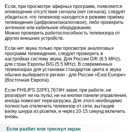
Если, при просмотре эфирных программ, появляется
оповещение отсутствия сигнала (нет сигнала), следует
убедиться, что телевизор находится в режиме приёма
телевидения (цифровое/аналоговое), либо проверить
антенное или кабельное оборудование.
Можно проверить работоспособность телевизора от
других внешних устройств.
Если нет звука только при просмотре аналоговых
программ телевидения, следует проверить в
настройках систему звука. Для России D/K (6.5 MHz),
для стран Европы B/G (5.5 MHz). В современных
телевизорах для установки стандартов цвета и звука
обычно выбирается регион - для России «East Europe»
(Восточная Европа).
Если PHILIPS 32PFL7674H завис при работе, не
реагирует ни на пульт, ни на кнопки панели управления,
иногда помогает перезагрузка. Для этого необходимо
полностью отключить телевизор от сети, вытащив
вилку шнура из розетки, и через 10-15 секунд включить
вновь.
Если разбит или треснул экран