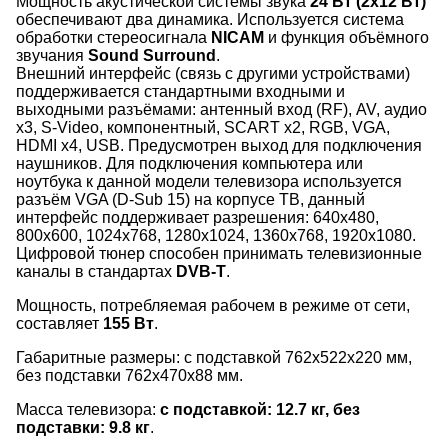
Мощность акустической системы звука
24 Вт (2x12 Вт)
обеспечивают два динамика. Используется система
обработки стереосигнала
NICAM
и функция объёмного
звучания
Sound Surround
.
Внешний интерфейс (связь с другими устройствами)
поддерживается стандартными входными и
выходными разъёмами: антенный вход (RF), AV, аудио
x3, S-Video, компонентный, SCART x2, RGB, VGA,
HDMI x4, USB. Предусмотрен выход для подключения
наушников. Для подключения компьютера или
ноутбука к данной модели телевизора используется
разъём VGA (D-Sub 15) на корпусе ТВ, данный
интерфейс поддерживает разрешения: 640x480,
800x600, 1024x768, 1280x1024, 1360x768, 1920x1080.
Цифровой тюнер способен принимать телевизионные
каналы в стандартах
DVB-T
.
Мощность, потребляемая рабочем в режиме от сети,
составляет
155 Вт
.
Габаритные размеры: с подставкой 762x522x220 мм,
без подставки 762x470x88 мм.
Масса телевизора:
с подставкой: 12.7 кг, без
подставки: 9.8 кг
.