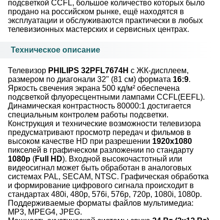
подсветкой CCFL, большое количество которых было
продано на российском рынке, ещё находятся в
эксплуатации и обслуживаются практически в любых
телевизионных мастерских и сервисных центрах.
Техническое описание
Телевизор
PHILIPS 32PFL7674H
с ЖК-дисплеем,
размером по диагонали 32" (81 см) формата
16:9
.
Яркость свечения экрана 500 кд/м² обеспечена
подсветкой флуоресцентными лампами CCFL(EEFL).
Динамическая контрастность 80000:1 достигается
специальным контролем работы подсветки.
Конструкция и технические возможности телевизора
предусматривают просмотр передач и фильмов в
высоком качестве HD при разрешении
1920x1080
пикселей в графическом разложении по стандарту
1080p
(
Full HD
). Входной высокочастотный или
видеосигнал может быть обработан в аналоговых
системах PAL, SECAM, NTSC. Графическая обработка
и формирование цифрового сигнала происходит в
стандартах 480i, 480p, 576i, 576p, 720p, 1080i, 1080p.
Поддерживаемые форматы файлов мультимедиа:
MP3, MPEG4, JPEG.