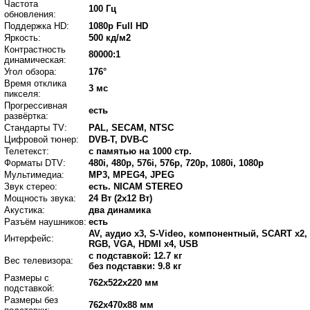
Частота
100 Гц
обновления:
Поддержка HD:
1080p Full HD
Яркость:
500 кд/м2
Контрастность
80000:1
динамическая:
Угол обзора:
176°
Время отклика
3 мс
пикселя:
Прогрессивная
есть
развёртка:
Стандарты TV:
PAL, SECAM, NTSC
Цифровой тюнер:
DVB-T, DVB-C
Телетекст:
с памятью на 1000 стр.
Форматы DTV:
480i, 480p, 576i, 576p, 720p, 1080i, 1080p
Мультимедиа:
MP3, MPEG4, JPEG
Звук стерео:
есть. NICAM STEREO
Мощность звука:
24 Вт (2x12 Вт)
Акустика:
два динамика
Разъём наушников:
есть
AV, аудио x3, S-Video, компонентный, SCART x2,
Интерфейс:
RGB, VGA, HDMI x4, USB
с подставкой: 12.7 кг
Вес телевизора:
без подставки: 9.8 кг
Размеры с
762x522x220 мм
подставкой:
Размеры без
762x470x88 мм