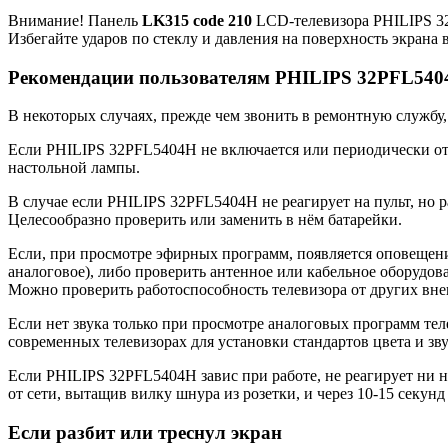
Внимание! Панель
LK315 code 210
LCD-телевизора PHILIPS 32
Избегайте ударов по стеклу и давления на поверхность экран
Рекомендации пользователям PHILIPS 32PFL54
В некоторых случаях, прежде чем звонить в ремонтную службу, 
Если PHILIPS 32PFL5404H не включается или периодически отк
настольной лампы.
В случае если PHILIPS 32PFL5404H не реагирует на пульт, но р
Целесообразно проверить или заменить в нём батарейки.
Если, при просмотре эфирных программ, появляется оповещение
аналоговое), либо проверить антенное или кабельное оборудов
Можно проверить работоспособность телевизора от других вне
Если нет звука только при просмотре аналоговых программ теле
современных телевизорах для установки стандартов цвета и зву
Если PHILIPS 32PFL5404H завис при работе, не реагирует ни н
от сети, вытащив вилку шнура из розетки, и через 10-15 секунд
Если разбит или треснул экран