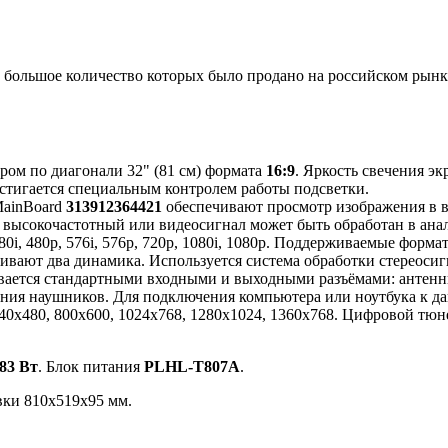
большое количество которых было продано на российском рынке
ером по диагонали 32" (81 см) формата
16:9
. Яркость свечения э
стигается специальным контролем работы подсветки.
MainBoard
313912364421
обеспечивают просмотр изображения в 
й высокочастотный или видеосигнал может быть обработан в ан
0i, 480p, 576i, 576p, 720p, 1080i, 1080p. Поддерживаемые фор
ивают два динамика. Используется система обработки стереоси
ается стандартными входными и выходными разъёмами: антенный
я наушников. Для подключения компьютера или ноутбука к дан
40x480, 800x600, 1024x768, 1280x1024, 1360x768. Цифровой тюн
83 Вт
. Блок питания
PLHL-T807A
.
вки 810x519x95 мм.