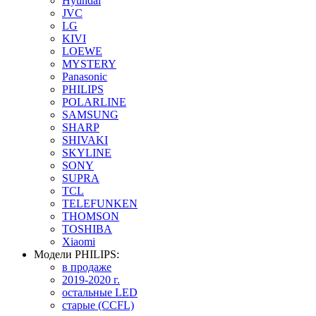
Hyundai
JVC
LG
KIVI
LOEWE
MYSTERY
Panasonic
PHILIPS
POLARLINE
SAMSUNG
SHARP
SHIVAKI
SKYLINE
SONY
SUPRA
TCL
TELEFUNKEN
THOMSON
TOSHIBA
Xiaomi
Модели PHILIPS:
в продаже
2019-2020 г.
остальные LED
старые (CCFL)