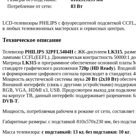
Потребление от сети:
83 Вт
LCD-телевизоры PHILIPS с флуоресцентной подсветкой CCFL, 
в любых телевизионных мастерских и сервисных центрах.
Техническое описание
Телевизор
PHILIPS 32PFL5404H
с ЖК-дисплеем
LK315
, разм
лампами CCFL(EEFL). Динамическая контрастность 50000:1 до
Матрица
LK315
и программное обеспечение основной платы 
стандарте графического разложения
720p
(
HD Ready
). Входно
и формирование цифрового сигнала происходит в стандартах 48
Мощность акустической системы звука
20 Вт (2х10 Вт)
обеспеч
Внешний интерфейс (связь с другими устройствами) поддержив
RGB, VGA, HDMI x3, USB. Предусмотрен выход для подключени
на корпусе ТВ, данный интерфейс поддерживает разрешения: 6
DVB-T
.
Мощность, потребляемая рабочем в режиме от сети, составляет
Габаритные размеры: с подставкой 810x570x230 мм, без подста
Масса телевизора:
с подставкой: 13 кг, без подставки: 10 кг
.