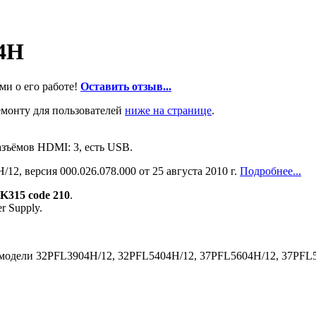
04H
ми о его работе!
Оставить отзыв...
емонту для пользователей
ниже на странице
.
разъёмов HDMI: 3, есть USB.
2, версия 000.026.078.000 от 25 августа 2010 г.
Подробнее...
K315 code 210
.
r Supply.
а модели 32PFL3904H/12, 32PFL5404H/12, 37PFL5604H/12, 37PFL