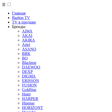
☰
Главная
Выбор TV
TV в продаже
Бренды:
AIWA
AKAI
AKIRA
Artel
ASANO
BBK
BQ
Blackton
DAEWOO
DEXP
DIGMA
ERISSON
FUSION
GoldStar
Haier
HARPER
Hisense
HORIZONT