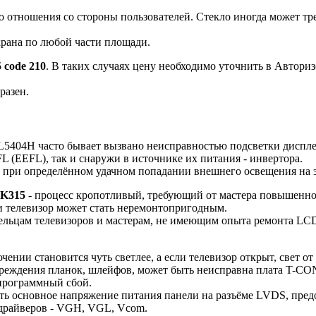
отношения со стороны пользователей. Стекло иногда может тре
крана по любой части площади.
 code 210
. В таких случаях цену необходимо уточнить в Автор
разен.
L5404H часто бывает вызвано неисправностью подсветки диспле
L (EEFL), так и снаружи в источнике их питания - инвертора.
е при определённом удачном попадании внешнего освещения на 
K315
- процесс кропотливый, требующий от мастера повышенног
 телевизор может стать неремонтопригодным.
ельцам телевизоров и мастерам, не имеющим опыта ремонта LCD-
ении становится чуть светлее, а если телевизор открыт, свет от
вреждения планок, шлейфов, может быть неисправна плата T-CO
 программный сбой.
ить основное напряжение питания панели на разъёме LVDS, пред
драйверов - VGH, VGL, Vcom.