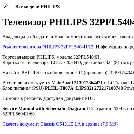
🔎
Все модели
PHILIPS
Телевизор PHILIPS 32PFL54
Владельцы и обладатели модели могут поделиться впечатления
Ремонт телевизора PHILIPS 32PFL5404H/12
. Информация по р
Торговая марка: PHILIPS, модель: 32PFL5404H.
Коротко от телевизоре: LCD, 720p HD, диагональ 32" (81 см), 
На сайте PHILIPS есть обновление ПО (прошивка). 32PFL5404H/1
В составе используется MainBoard
313912364421
и LCD-panel
L
Блок питания (PSU)
PLHL-T807A (LIPS32) 272217100748
Powe
Помощь в ремонте. Доступен документ PDF.
Service Manual with Schematic Diagram
115 страниц 2009 г. н
52PFL5604H/60.
Скачать документ Chassis Q543.1E LA в архиве (7.9 Мб).