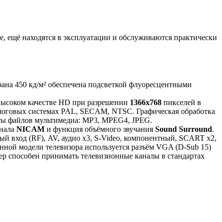
, ещё находятся в эксплуатации и обслуживаются практически
крана 450 кд/м² обеспечена подсветкой флуоресцентными
высоком качестве HD при разрешении
1366x768
пикселей в
алоговых системах PAL, SECAM, NTSC. Графическая обработка
маты файлов мультимедиа: MP3, MPEG4, JPEG.
гнала
NICAM
и функция объёмного звучания
Sound Surround
.
 вход (RF), AV, аудио x3, S-Video, компонентный, SCART x2,
ной модели телевизора используется разъём VGA (D-Sub 15)
ер способен принимать телевизионные каналы в стандартах