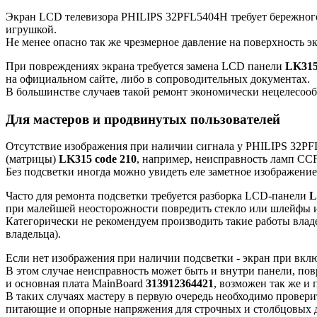
Экран LCD телевизора PHILIPS 32PFL5404H требует бережного 
игрушкой.
Не менее опасно так же чрезмерное давление на поверхность э
При повреждениях экрана требуется замена LCD панели
LK315
на официальном сайте, либо в сопроводительных документах.
В большинстве случаев такой ремонт экономически нецелесооб
Для мастеров и продвинутых пользователей
Отсутствие изображения при наличии сигнала у PHILIPS 32PF
(матрицы)
LK315 code 210
, например, неисправность ламп CCF
Без подсветки иногда можно увидеть еле заметное изображени
Часто для ремонта подсветки требуется разборка LCD-панели
L
при малейшей неосторожности повредить стекло или шлейфы и
Категорически не рекомендуем производить такие работы влад
владельца).
Если нет изображения при наличии подсветки - экран при включ
В этом случае неисправность может быть и внутри панели, по
и основная плата MainBoard
313912364421
, возможен так же и
В таких случаях мастеру в первую очередь необходимо провер
питающие и опорные напряжения для строчных и столбцовых 