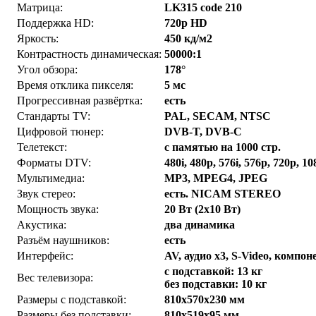
Матрица:
LK315 code 210
Поддержка HD:
720p HD
Яркость:
450 кд/м2
Контрастность динамическая:
50000:1
Угол обзора:
178°
Время отклика пикселя:
5 мс
Прогрессивная развёртка:
есть
Стандарты TV:
PAL, SECAM, NTSC
Цифровой тюнер:
DVB-T, DVB-C
Телетекст:
с памятью на 1000 стр.
Форматы DTV:
480i, 480p, 576i, 576p, 720p, 10
Мультимедиа:
MP3, MPEG4, JPEG
Звук стерео:
есть. NICAM STEREO
Мощность звука:
20 Вт (2х10 Вт)
Акустика:
два динамика
Разъём наушников:
есть
Интерфейс:
AV, аудио x3, S-Video, комп
с подставкой: 13 кг
Вес телевизора:
без подставки: 10 кг
Размеры с подставкой:
810x570x230 мм
Размеры без подставки:
810x519x95 мм