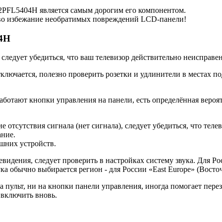
PFL5404H является самым дорогим его компонентом.
а во избежание необратимых повреждений LCD-панели!
04H
следует убедиться, что ваш телевизор действительно неисправен
лючается, полезно проверить розетки и удлинители в местах п
аботают кнопки управления на панели, есть определённая вероятн
 отсутствия сигнала (нет сигнала), следует убедиться, что теле
ание.
шних устройств.
видения, следует проверить в настройках систему звука. Для Ро
ка обычно выбирается регион - для России «East Europe» (Восто
а пульт, ни на кнопки панели управления, иногда помогает пере
 включить вновь.