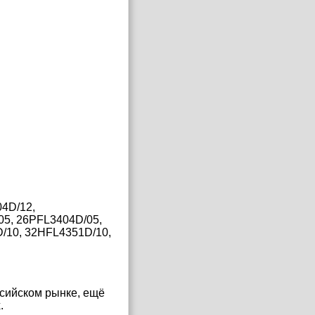
04D/12,
05, 26PFL3404D/05,
/10, 32HFL4351D/10,
сийском рынке, ещё
.