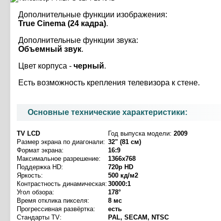
Дополнительные функции изображения:
True Cinema (24 кадра)
.
Дополнительные функции звука:
Объемный звук
.
Цвет корпуса -
черный
.
Есть возможность крепления телевизора к стене.
Основные технические характеристики:
TV LCD
Год выпуска модели:
2009
Размер экрана по диагонали:
32" (81 см)
Формат экрана:
16:9
Максимальное разрешение:
1366x768
Поддержка HD:
720p HD
Яркость:
500 кд/м2
Контрастность динамическая:
30000:1
Угол обзора:
178°
Время отклика пикселя:
8 мс
Прогрессивная развёртка:
есть
Стандарты TV:
PAL, SECAM, NTSC