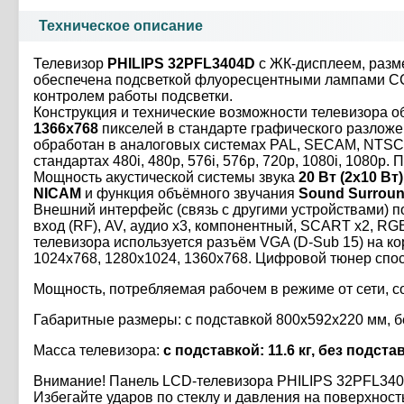
Техническое описание
Телевизор
PHILIPS 32PFL3404D
с ЖК-дисплеем, разме
обеспечена подсветкой флуоресцентными лампами CC
контролем работы подсветки.
Конструкция и технические возможности телевизора 
1366x768
пикселей в стандарте графического разлож
обработан в аналоговых системах PAL, SECAM, NTSC.
стандартах 480i, 480p, 576i, 576p, 720p, 1080i, 108
Мощность акустической системы звука
20 Вт (2х10 Вт)
NICAM
и функция объёмного звучания
Sound Surrou
Внешний интерфейс (связь с другими устройствами)
вход (RF), AV, аудио x3, компонентный, SCART x2, RG
телевизора используется разъём VGA (D-Sub 15) на к
1024x768, 1280x1024, 1360x768. Цифровой тюнер спо
Мощность, потребляемая рабочем в режиме от сети, 
Габаритные размеры: с подставкой 800x592x220 мм, б
Масса телевизора:
с подставкой: 11.6 кг, без подстав
Внимание! Панель LCD-телевизора PHILIPS 32PFL340
Избегайте ударов по стеклу и давления на поверхнос