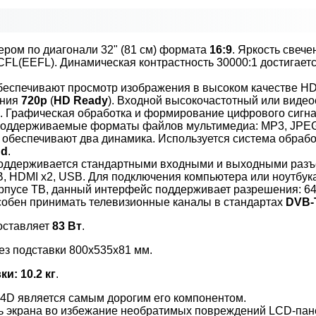
ром по диагонали 32" (81 см) формата
16:9
. Яркость свече
FL(EEFL). Динамическая контрастность 30000:1 достигает
обеспечивают просмотр изображения в высоком качестве H
ения
720p
(
HD Ready
). Входной высокочастотный или видео
 Графическая обработка и формирование цифрового сигна
0p. Поддерживаемые форматы файлов мультимедиа: MP3, JPE
обеспечивают два динамика. Используется система обрабо
nd
.
 поддерживается стандартными входными и выходными раз
B, HDMI x2, USB. Для подключения компьютера или ноутбук
орпусе ТВ, данный интерфейс поддерживает разрешения: 64
собен принимать телевизионные каналы в стандартах
DVB-
составляет
83 Вт
.
ез подставки 800x535x81 мм.
ки: 10.2 кг
.
4D является самым дорогим его компонентом.
ть экрана во избежание необратимых повреждений LCD-пан