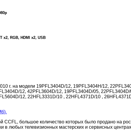
080p
T x2, RGB, HDMI x2, USB
010 г. на модели 19PFL3404D/12, 19PFL3404H/12, 22PFL34
FL3404D/12, 42PFL3604D/12, 19PFL3404D/05, 22PFL3404D/
FL5604D/12, 22HFL3331D/10 , 22HFL4371D/10 , 26HFL4371D
б).
й CCFL, большое количество которых было продано на рос
ки в любых телевизионных мастерских и сервисных центрах