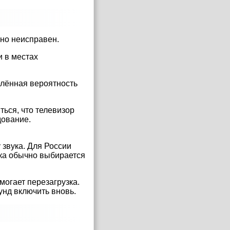
ьно неисправен.
и в местах
елённая вероятность
ться, что телевизор
дование.
 звука. Для России
ука обычно выбирается
могает перезагрузка.
унд включить вновь.