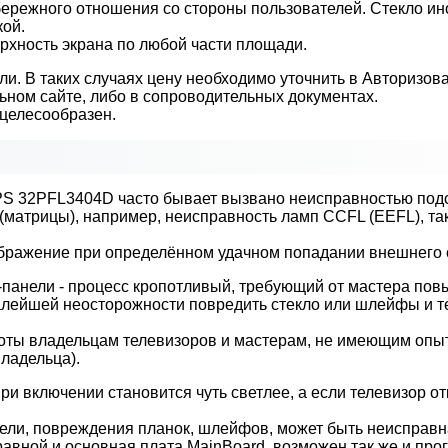
ережного отношения со стороны пользователей. Стекло ино
кой.
рхность экрана по любой части площади.
ли. В таких случаях цену необходимо уточнить в Авторизо
ном сайте, либо в сопроводительных документах.
ецелесообразен.
IPS 32PFL3404D часто бывает вызвано неисправностью подс
(матрицы), например, неисправность ламп CCFL (EEFL), так
зображение при определённом удачном попадании внешнего 
-панели - процесс кропотливый, требующий от мастера по
 малейшей неосторожности повредить стекло или шлейфы и т
боты владельцам телевизоров и мастерам, не имеющим опы
владельца).
ри включении становится чуть светлее, а если телевизор от
нели, повреждения планок, шлейфов, может быть неисправ
равной и основная плата MainBoard, возможен так же и про