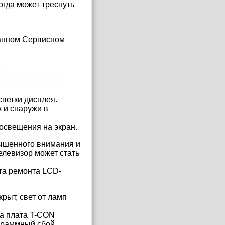
гда может треснуть
ванном Сервисном
ветки дисплея.
 и снаружи в
освещения на экран.
вышенного внимания и
елевизор может стать
та ремонта LCD-
крыт, свет от ламп
на плата T-CON
граммный сбой.