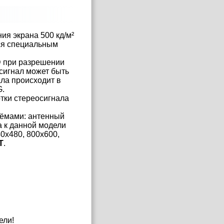
ния экрана 500 кд/м²
ся специальным
D при разрешении
сигнал может быть
ла происходит в
G.
тки стереосигнала
ъёмами: антенный
а к данной модели
0x480, 800x600,
T
.
ели!