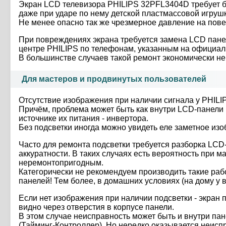
Экран LCD телевизора PHILIPS 32PFL3404D требует б
даже при ударе по нему детской пластмассовой игруш
Не менее опасно так же чрезмерное давление на пове
При повреждениях экрана требуется замена LCD пане
центре PHILIPS по телефонам, указанным на официаль
В большинстве случаев такой ремонт экономически н
Для мастеров и продвинутых пользователей
Отсутствие изображения при наличии сигнала у PHIL
Причём, проблема может быть как внутри LCD-панели 
источнике их питания - инвертора.
Без подсветки иногда можно увидеть еле заметное и
Часто для ремонта подсветки требуется разборка LCD
аккуратности. В таких случаях есть вероятность при
неремонтопригодным.
Категорически не рекомендуем производить такие ра
панелей! Тем более, в домашних условиях (на дому у 
Если нет изображения при наличии подсветки - экран п
видно через отверстия в корпусе панели.
В этом случае неисправность может быть и внутри па
(Тайминг-Контроллер). Но нередко оказывается неисп