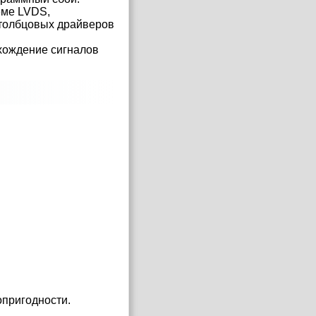
ёме LVDS,
столбцовых драйверов
хождение сигналов
опригодности.