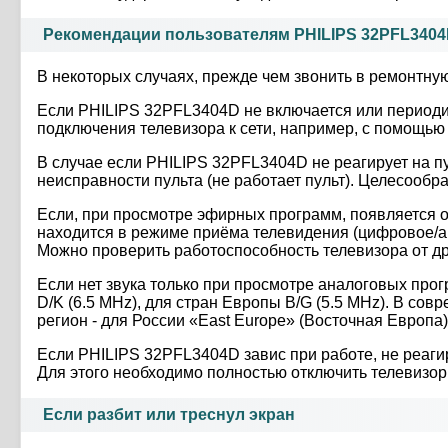
Рекомендации пользователям PHILIPS 32PFL340
В некоторых случаях, прежде чем звонить в ремонтную
Если PHILIPS 32PFL3404D не включается или периодич
подключения телевизора к сети, например, с помощь
В случае если PHILIPS 32PFL3404D не реагирует на пу
неисправности пульта (не работает пульт). Целесообр
Если, при просмотре эфирных программ, появляется оп
находится в режиме приёма телевидения (цифровое/ан
Можно проверить работоспособность телевизора от др
Если нет звука только при просмотре аналоговых прог
D/K (6.5 MHz), для стран Европы B/G (5.5 MHz). В со
регион - для России «East Europe» (Восточная Европа)
Если PHILIPS 32PFL3404D завис при работе, не реагиру
Для этого необходимо полностью отключить телевизор о
Если разбит или треснул экран