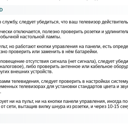
4D
 службу, следует убедиться, что ваш телевизор действител
ески отключается, полезно проверить розетки и удлинител
ю обычной настольной лампы.
льт, но работают кнопки управления на панели, есть опред
азно проверить или заменить в нём батарейки.
овещение отсутствия сигнала (нет сигнала), следует убеди
алоговое), либо проверить антенное или кабельное обору
угих внешних устройств.
рамм телевидения, следует проверить в настройках систему
временных телевизорах для установки стандартов цвета и зв
.
ет ни на пульт, ни на кнопки панели управления, иногда по
т сети, вытащив вилку шнура из розетки, и через 10-15 сек