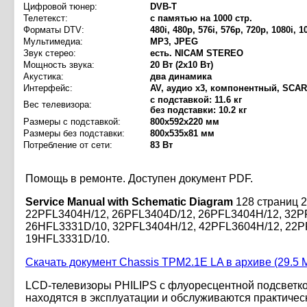
Цифровой тюнер:
DVB-T
Телетекст:
с памятью на 1000 стр.
Форматы DTV:
480i, 480p, 576i, 576p, 720p, 1080i, 1
Мультимедиа:
MP3, JPEG
Звук стерео:
есть. NICAM STEREO
Мощность звука:
20 Вт (2х10 Вт)
Акустика:
два динамика
Интерфейс:
AV, аудио x3, компонентный, SCAR
с подставкой: 11.6 кг
Вес телевизора:
без подставки: 10.2 кг
Размеры с подставкой:
800x592x220 мм
Размеры без подставки:
800x535x81 мм
Потребление от сети:
83 Вт
Помощь в ремонте. Доступен документ PDF.
Service Manual with Schematic Diagram
128 страниц 2
22PFL3404H/12, 26PFL3404D/12, 26PFL3404H/12, 32P
26HFL3331D/10, 32PFL3404H/12, 42PFL3604H/12, 22P
19HFL3331D/10.
Скачать документ Chassis TPM2.1E LA в архиве (29.5 М
LCD-телевизоры PHILIPS с флуоресцентной подсветко
находятся в эксплуатации и обслуживаются практичес