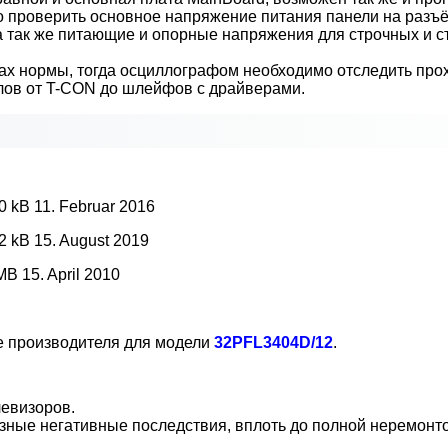
мо проверить основное напряжение питания панели на разъ
 а так же питающие и опорные напряжения для строчных и 
ах нормы, тогда осциллографом необходимо отследить про
алов от T-CON до шлейфов с драйверами.
.0 kB 11. Februar 2016
.2 kB 15. August 2019
MB 15. April 2010
те производителя для модели
32PFL3404D/12
.
евизоров.
зные негативные последствия, вплоть до полной неремонт