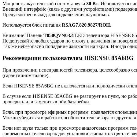
Мощность акустической системы звука
30 Вт
. Используется си
Внешний интерфейс (связь с другими устройствами) поддержив
Предусмотрен выход для подключения наушников.
Используется блок питания
RSAG7.820.9827/ROH
.
Внимание! Панель
T850QVN03.4
LED-телевизора HISENSE 85A
Не допускайте любых ударов по стеклу и давления на поверхн
Так же небезопасно попадание жидкости на экран. Иногда одно
Рекомендации пользователям HISENSE 85A6BG
При проявлении неисправностей телевизора, целесообразно ос
(гарантийном талоне).
Если HISENSE 85A6BG не включается или периодически отключа
В случае если HISENSE 85A6BG не реагирует на пульт, но рабо
проверить или заменить в нём батарейки.
Если, при просмотре эфирных программ, появляется оповещение
Можно убедиться в работоспособности телевизора от других в
Если нет звука только при просмотре аналоговых программ теле
современных телевизорах для установки стандартов цвета и зву