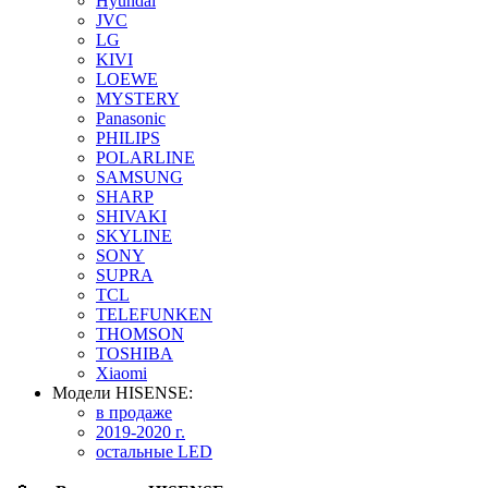
Hyundai
JVC
LG
KIVI
LOEWE
MYSTERY
Panasonic
PHILIPS
POLARLINE
SAMSUNG
SHARP
SHIVAKI
SKYLINE
SONY
SUPRA
TCL
TELEFUNKEN
THOMSON
TOSHIBA
Xiaomi
Модели HISENSE:
в продаже
2019-2020 г.
остальные LED