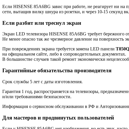
Если HISENSE 85A6BG завис при работе, не реагирует ни на пу
сети, вытащив вилку шнура из розетки, и через 10-15 секунд в
Если разбит или треснул экран
Экран LED телевизора HISENSE 85A6BG требует бережного отн
Не менее опасно так же чрезмерное давление на поверхность э
При повреждениях экрана требуется замена LED панели
T850Q
на официальном сайте, либо в сопроводительных документах.
В большинстве случаев такой ремонт экономически нецелесооб
Гарантийные обязательства производителя
Срок службы 5 лет с даты изготовления.
Гарантия 1 год, распространяется на телевизоры, предназначе
и/или требованиями безопасности.
Информация о сервисном обслуживании в РФ и Авторизованных 
Для мастеров и продвинутых пользователей
Если у HISENSE 85A6BG нет изображения, но есть звук, часто 