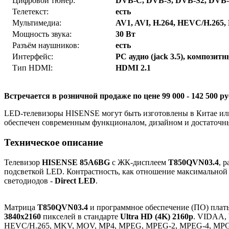
Цифровой тюнер:
DVB-C, DVB-S, DVB-S2, DVB
Телетекст:
есть
Мультимедиа:
AV1, AVI, H.264, HEVC/H.26
Мощность звука:
30 Вт
Разъём наушников:
есть
Интерфейс:
PC аудио (jack 3.5), композит
Тип HDMI:
HDMI 2.1
Встречается в розничной продаже по цене 99 000 - 142 500 ру
LED-телевизоры HISENSE могут быть изготовлены в Китае или 
обеспечен современным функционалом, дизайном и достаточн
Техническое описание
Телевизор
HISENSE 85A6BG
с ЖК-дисплеем
T850QVN03.4
, 
подсветкой LED. Контрастность, как отношение максимальной 
светодиодов -
Direct LED
.
Матрица
T850QVN03.4
и программное обеспечение (ПО) плат
3840x2160
пикселей в стандарте
Ultra HD (4K) 2160p
. VIDAA, 
HEVC/H.265, MKV, MOV, MP4, MPEG, MPEG-2, MPEG-4, MPG