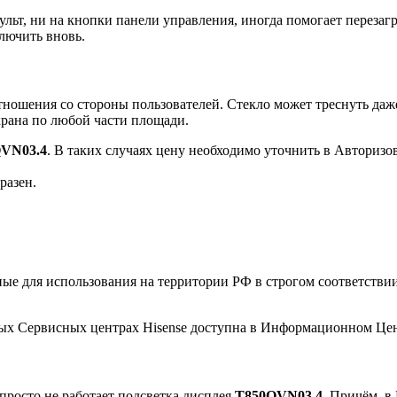
льт, ни на кнопки панели управления, иногда помогает перезаг
ключить вновь.
ошения со стороны пользователей. Стекло может треснуть даже
крана по любой части площади.
VN03.4
. В таких случаях цену необходимо уточнить в Автори
разен.
нные для использования на территории РФ в строгом соответств
Сервисных центрах Hisense доступна в Информационном Центре 
просто не работает подсветка дисплея
T850QVN03.4
. Причём, в