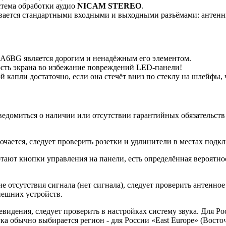
стема обработки аудио
NICAM STEREO
.
ается стандартными входными и выходными разъёмами: антенный 
6BG является дорогим и ненадёжным его элементом.
ость экрана во избежание повреждений LED-панели!
й капли достаточно, если она стечёт вниз по стеклу на шлейфы
ведомиться о наличии или отсутствии гарантийных обязательств
ется, следует проверить розетки и удлинители в местах подкл
тают кнопки управления на панели, есть определённая вероятнос
 отсутствия сигнала (нет сигнала), следует проверить антенное
нешних устройств.
видения, следует проверить в настройках систему звука. Для Ро
ка обычно выбирается регион - для России «East Europe» (Восто