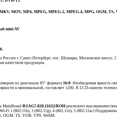
-T, DVB-T2
5, MKV, MOV, MP4, MPEG, MPEG-2, MPEG-4, MPG, OGM, TS,
ный mini AV
б.
России г. Санкт-Петербург, пос. Шушары, Московское шоссе, 1
ым качеством продукции.
размером по диагонали 85" формата
16:9
. Необходимая яркость св
яркости к минимальной, составляет 1200. В LCD-панели телевиз
ы MainBoard
RSAG7.820.11632/ROH
реализуют высококоачеств
Wi-Fi 1 (802.11b), 3 (802.11g), 4 (802.11n), 5 (802.11ac) Поддер
, OGM, TS, VOB, VP9, WebM.