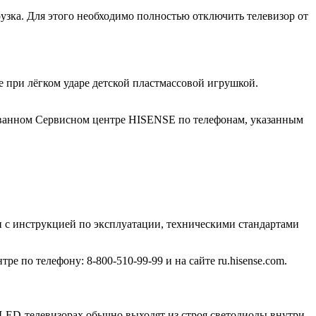
рузка. Для этого необходимо полностью отключить телевизор от
 при лёгком ударе детской пластмассовой игрушкой.
зованном Сервисном центре HISENSE по телефонам, указанным
ии с инструкцией по эксплуатации, техническими стандартами
по телефону: 8-800-510-99-99 и на сайте ru.hisense.com.
 LED-телевизорах обычно выходят из строя светодиоды внутри