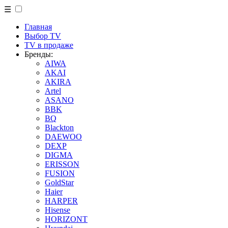
☰
Главная
Выбор TV
TV в продаже
Бренды:
AIWA
AKAI
AKIRA
Artel
ASANO
BBK
BQ
Blackton
DAEWOO
DEXP
DIGMA
ERISSON
FUSION
GoldStar
Haier
HARPER
Hisense
HORIZONT