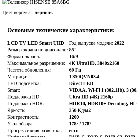
Цвет корпуса -
черный
.
Основные технические характеристики:
LCD TV LED Smart UHD
Год выпуска модели:
2022
Размер экрана по диагонали:
85"
Формат экрана:
16:9
Максимальное разрешение:
4K UltraHD, 3840x2160
Частота обновления:
60 Гц
Матрица:
T850QVN03.4
LED подсветка:
Direct LED
Smart:
VIDAA, Wi-Fi 1 (802.11b), 3 (80
Поддержка HD:
Ultra HD (4K) 2160p
Поддержка HDR:
HDR10, HDR10+ Decoding, H
Яркость:
350 Кд/м2
Контрастность:
1200
Угол обзора:
178° / 178°
Прогрессивная развёртка:
есть