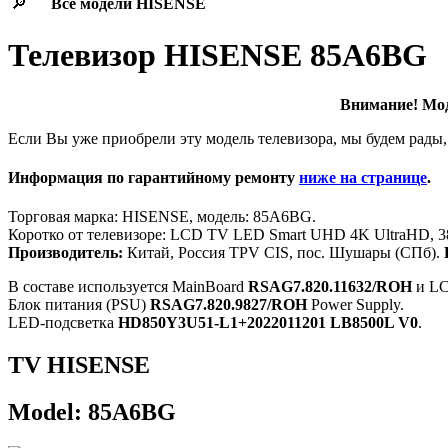
🔎
Все модели
HISENSE
Телевизор HISENSE 85A6BG
Внимание! Моде
Если Вы уже приобрели эту модель телевизора, мы будем рады,
Информация по гарантийному ремонту
ниже на странице
.
Торговая марка: HISENSE, модель: 85A6BG.
Коротко от телевизоре: LCD TV LED Smart UHD 4K UltraHD, 38
Производитель:
Китай, Россия TPV CIS, пос. Шушары (СПб).
В составе используется MainBoard
RSAG7.820.11632/ROH
и LC
Блок питания (PSU)
RSAG7.820.9827/ROH
Power Supply.
LED-подсветка
HD850Y3U51-L1+2022011201 LB8500L V0
.
TV HISENSE
Model: 85A6BG