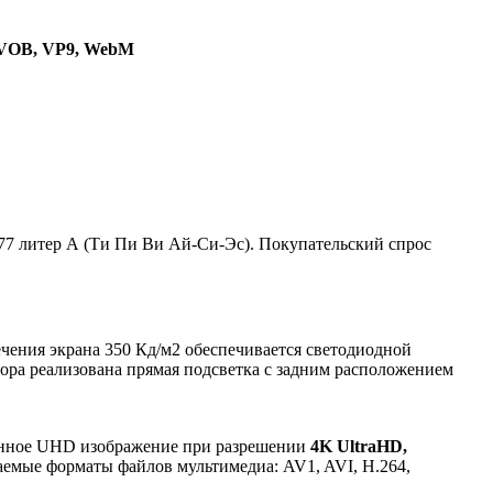
 VOB, VP9, WebM
77 литер А (Ти Пи Ви Ай-Си-Эс). Покупательский спрос
ечения экрана 350 Кд/м2 обеспечивается светодиодной
ора реализована прямая подсветка с задним расположением
енное UHD изображение при разрешении
4K UltraHD,
живаемые форматы файлов мультимедиа: AV1, AVI, H.264,