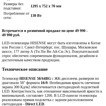
Размеры без
1295 x 752 x 70 мм
подставки:
Потребление от
130 Вт
сети:
Встречается в розничной продаже по цене 49 990 -
49 990 руб.
LED-телевизоры HISENSE могут быть изготовлены в Китае
или России г. Санкт-Петербург, пос. Шушары, Московское
шоссе, 177 литер А (Ти Пи Ви Ай-Си-Эс). Покупательский
спрос обеспечен современным функционалом, дизайном и
достаточным качеством продукции.
Техническое описание
Телевизор
HISENSE 58A6BG
с ЖК-дисплеем, размером по
диагонали 58" формата
16:9
. Необходимая яркость свечения
экрана 300 Кд/м2 обеспечивается светодиодной подсветкой
LED. Контрастность, как отношение максимальной яркости к
минимальной, составляет 1200. В LCD-панели телевизора
реализована прямая подсветка с задним расположением
светодиодов -
Direct LED
.