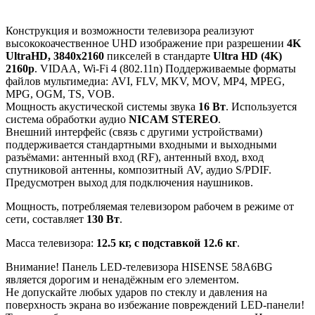
Конструкция и возможности телевизора реализуют
высококоачественное UHD изображение при разрешении
4K
UltraHD, 3840x2160
пикселей в стандарте
Ultra HD (4K)
2160p
. VIDAA, Wi-Fi 4 (802.11n) Поддерживаемые форматы
файлов мультимедиа: AVI, FLV, MKV, MOV, MP4, MPEG,
MPG, OGM, TS, VOB.
Мощность акустической системы звука
16 Вт
. Используется
система обработки аудио
NICAM STEREO
.
Внешний интерфейс (связь с другими устройствами)
поддерживается стандартными входными и выходными
разъёмами: антенный вход (RF), антенный вход, вход
спутниковой антенны, композитный AV, аудио S/PDIF.
Предусмотрен выход для подключения наушников.
Мощность, потребляемая телевизором рабочем в режиме от
сети, составляет
130 Вт
.
Масса телевизора:
12.5 кг, с подставкой 12.6 кг
.
Внимание! Панель LED-телевизора HISENSE 58A6BG
является дорогим и ненадёжным его элементом.
Не допускайте любых ударов по стеклу и давления на
поверхность экрана во избежание повреждений LED-панели!