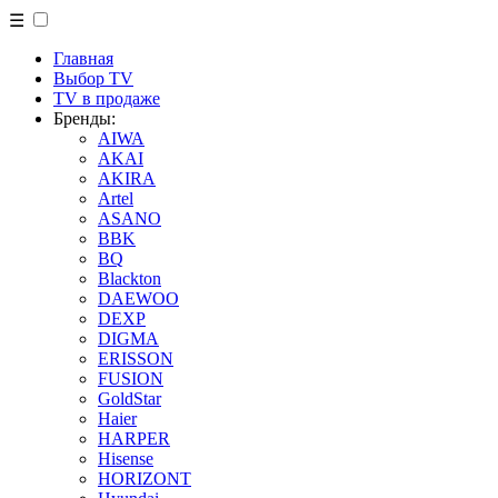
☰
Главная
Выбор TV
TV в продаже
Бренды:
AIWA
AKAI
AKIRA
Artel
ASANO
BBK
BQ
Blackton
DAEWOO
DEXP
DIGMA
ERISSON
FUSION
GoldStar
Haier
HARPER
Hisense
HORIZONT