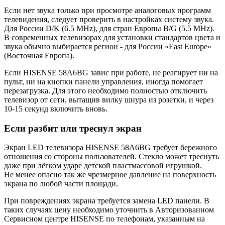
Если нет звука только при просмотре аналоговых программ
телевидения, следует проверить в настройках систему звука.
Для России D/K (6.5 MHz), для стран Европы B/G (5.5 MHz).
В современных телевизорах для установки стандартов цвета и
звука обычно выбирается регион - для России «East Europe»
(Восточная Европа).
Если HISENSE 58A6BG завис при работе, не реагирует ни на
пульт, ни на кнопки панели управления, иногда помогает
перезагрузка. Для этого необходимо полностью отключить
телевизор от сети, вытащив вилку шнура из розетки, и через
10-15 секунд включить вновь.
Если разбит или треснул экран
Экран LED телевизора HISENSE 58A6BG требует бережного
отношения со стороны пользователей. Стекло может треснуть
даже при лёгком ударе детской пластмассовой игрушкой.
Не менее опасно так же чрезмерное давление на поверхность
экрана по любой части площади.
При повреждениях экрана требуется замена LED панели. В
таких случаях цену необходимо уточнить в Авторизованном
Сервисном центре HISENSE по телефонам, указанным на