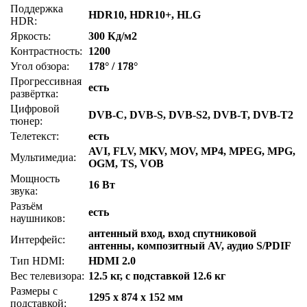
Поддержка
HDR10, HDR10+, HLG
HDR:
Яркость:
300 Кд/м2
Контрастность:
1200
Угол обзора:
178° / 178°
Прогрессивная
есть
развёртка:
Цифровой
DVB-C, DVB-S, DVB-S2, DVB-T, DVB-T2
тюнер:
Телетекст:
есть
AVI, FLV, MKV, MOV, MP4, MPEG, MPG,
Мультимедиа:
OGM, TS, VOB
Мощность
16 Вт
звука:
Разъём
есть
наушников:
антенный вход, вход спутниковой
Интерфейс:
антенны, композитный AV, аудио S/PDIF
Тип HDMI:
HDMI 2.0
Вес телевизора:
12.5 кг, с подставкой 12.6 кг
Размеры с
1295 x 874 x 152 мм
подставкой: