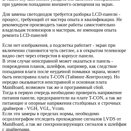
при удачном попадании внешнего освещения на экран.
Для замены светодиодов требуется разборка LCD-панели -
процесс, требующий от мастера опыта и квалификации. Не
рекомендуем производить такие работы самостоятельно
владельцам телевизоров и мастерам, не имеющим опыта
ремонта LCD-панелей
Если нет изображения, а подсветка работает - экран при
включении становится чуть светлее, а в открытом телевизоре
видно свет через отверстия в корпусе панели.
В этом случае неисправной может оказаться и панель -
повреждения планок, шлейфов, например, как следствие
попадания влаги после неудачной помывки экрана, может
быть неисправна плата T-CON (Тайминг-Контроллер). Но
нередко оказывается неисправной и основная плата
MainBoard, возможен так же и программный сбой.
Тогда в первую очередь необходимо проверить напряжение
питания панели, предохранители на плате T-CON, а так же
питающие и опорные напряжения столбцовых и строчных
драйверов - VGH, VGL, Vcom.
Если эти замеры в пределах нормы, необходимо
осциллографом отследить прохождение сигналов LVDS от
MainBoard, а так же синхронизирующих сигналов к шлейфам
с драйверами.