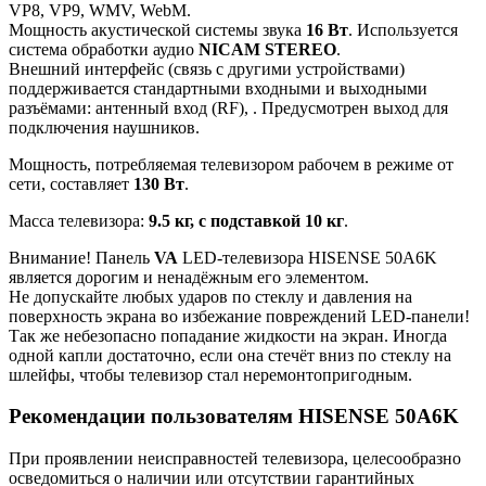
VP8, VP9, WMV, WebM.
Мощность акустической системы звука
16 Вт
. Используется
система обработки аудио
NICAM STEREO
.
Внешний интерфейс (связь с другими устройствами)
поддерживается стандартными входными и выходными
разъёмами: антенный вход (RF), . Предусмотрен выход для
подключения наушников.
Мощность, потребляемая телевизором рабочем в режиме от
сети, составляет
130 Вт
.
Масса телевизора:
9.5 кг, с подставкой 10 кг
.
Внимание! Панель
VA
LED-телевизора HISENSE 50A6K
является дорогим и ненадёжным его элементом.
Не допускайте любых ударов по стеклу и давления на
поверхность экрана во избежание повреждений LED-панели!
Так же небезопасно попадание жидкости на экран. Иногда
одной капли достаточно, если она стечёт вниз по стеклу на
шлейфы, чтобы телевизор стал неремонтопригодным.
Рекомендации пользователям HISENSE 50A6K
При проявлении неисправностей телевизора, целесообразно
осведомиться о наличии или отсутствии гарантийных