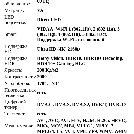
60 Гц
обновления:
Матрица:
VA
LED
Direct LED
подсветка:
VIDAA, Wi-Fi 1 (802.11b), 2 (802.11a), 3
Smart:
(802.11g), 4 (802.11n), 5 (802.11ac).
Поддержка Wi-Fi - встроенный
Поддержка
Ultra HD (4K) 2160p
HD:
Поддержка
Dolby Vision, HDR10, HDR10+ Decoding,
HDR:
HDR10+ Gaming, HLG
Яркость:
300 Кд/м2
Контрастность:
3000
Угол обзора:
178° / 178°
Прогрессивная
есть
развёртка:
Цифровой
DVB-C, DVB-S, DVB-S2, DVB-T, DVB-T2
тюнер:
Телетекст:
есть
AV1, AVC, AVI, FLV, H.264, H.265, HEVC,
Мультимедиа:
MKV, MOV, MP4, MPEG1, MPEG 2,
MPEG4, TS, VC1, VP8, VP9, WMV, WebM