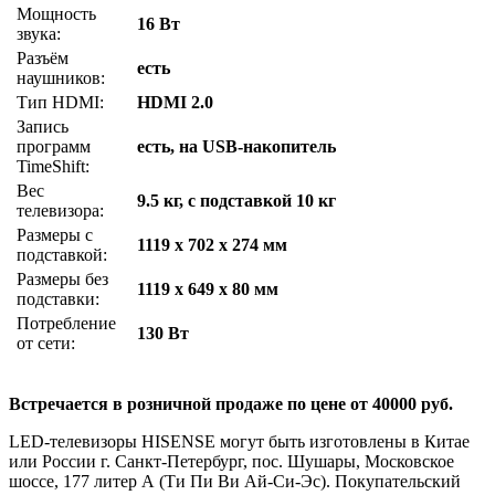
Мощность
16 Вт
звука:
Разъём
есть
наушников:
Тип HDMI:
HDMI 2.0
Запись
программ
есть, на USB-накопитель
TimeShift:
Вес
9.5 кг, с подставкой 10 кг
телевизора:
Размеры с
1119 x 702 x 274 мм
подставкой:
Размеры без
1119 x 649 x 80 мм
подставки:
Потребление
130 Вт
от сети:
Встречается в розничной продаже по цене от 40000 руб.
LED-телевизоры HISENSE могут быть изготовлены в Китае
или России г. Санкт-Петербург, пос. Шушары, Московское
шоссе, 177 литер А (Ти Пи Ви Ай-Си-Эс). Покупательский