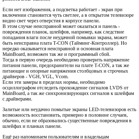
Если нет изображения, а подсветка работает - экран при
включении становится чуть светлее, а в открытом телевизоре
видно свет через отверстия в корпусе панели.
В этом случае неисправной может оказаться и панель -
повреждения планок, шлейфов, например, как следствие
попадания влаги после неудачной помывки экрана, может
быть неисправна плата T-CON (Тайминг-Контроллер). Но
нередко оказывается неисправной и основная плата
MainBoard, возможен так же и программный сбой.
Тогда в первую очередь необходимо проверить напряжение
питания панели, предохранители на плате T-CON, а так же
питающие и опорные напряжения столбцовых и строчных
драйверов - VGH, VGL, Vcom.
Если эти замеры в пределах нормы, необходимо
осциллографом отследить прохождение сигналов LVDS от
MainBoard, а так же синхронизирующих сигналов к шлейфам
с драйверами.
Залитые или неудачно помытые экраны LED-телевизоров есть
возможность восстановить, примерно в половине случаев,
обычно, если не образовались существенные повреждения в
шлейфах и планках панели.
Ещё раз напоминаем пользователям и владельцам