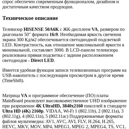
спрос обеспечен современным функционалом, дизайном и
достаточным качеством продукции.
Техническое описание
Телевизор
HISENSE 50A6K
с ЖК-дисплеем
VA
, размером по
диагонали 50" формата
16:9
. Необходимая яркость свечения
экрана 300 Кд/м2 обеспечивается светодиодной подсветкой
LED. Контрастность, как отношение максимальной яркости к
минимальной, составляет 3000. В LCD-панели телевизора
реализована прямая подсветка с задним расположением
светодиодов -
Direct LED
.
Имеется удобная функция записи телевизионных программ на
USB-накопитель с последующим просмотром в другое время
(TimeShift).
Матрица
VA
и программное обеспечение (ПО) платы
MainBoard реализуют высококоачественное UHD изображение
при разрешении
4K UltraHD, 3840x2160
пикселей в стандарте
Ultra HD (4K) 2160p
. VIDAA, Wi-Fi 1 (802.11b), 2 (802.11a), 3
(802.11g), 4 (802.11n), 5 (802.11ac) Поддерживаемые форматы
файлов мультимедиа: AV1, AVC, AVI, FLV, H.264, H.265,
HEVC, MKV, MOV, MP4, MPEG1, MPEG 2, MPEG4, TS, VC1,