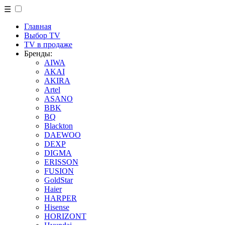
☰
Главная
Выбор TV
TV в продаже
Бренды:
AIWA
AKAI
AKIRA
Artel
ASANO
BBK
BQ
Blackton
DAEWOO
DEXP
DIGMA
ERISSON
FUSION
GoldStar
Haier
HARPER
Hisense
HORIZONT