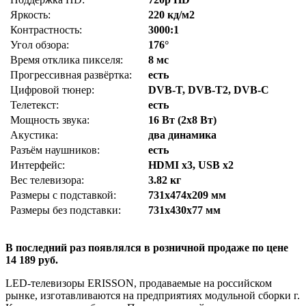
Яркость:
220 кд/м2
Контрастность:
3000:1
Угол обзора:
176°
Время отклика пикселя:
8 мс
Прогрессивная развёртка:
есть
Цифровой тюнер:
DVB-T, DVB-T2, DVB-C
Телетекст:
есть
Мощность звука:
16 Вт (2х8 Вт)
Акустика:
два динамика
Разъём наушников:
есть
Интерфейс:
HDMI x3, USB x2
Вес телевизора:
3.82 кг
Размеры с подставкой:
731x474x209 мм
Размеры без подставки:
731x430x77 мм
В последний раз появлялся в розничной продаже по цене
14 189 руб.
LED-телевизоры ERISSON, продаваемые на российском
рынке, изготавливаются на предприятиях модульной сборки г.