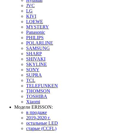
Hyundai
JVC
LG
KIVI
LOEWE
MYSTERY
Panasonic
PHILIPS
POLARLINE
SAMSUNG
SHARP
SHIVAKI
SKYLINE
SONY
SUPRA
TCL
TELEFUNKEN
THOMSON
TOSHIBA
Xiaomi
Модели ERISSON:
в продаже
2019-2020 г.
остальные LED
старые (CCFL)