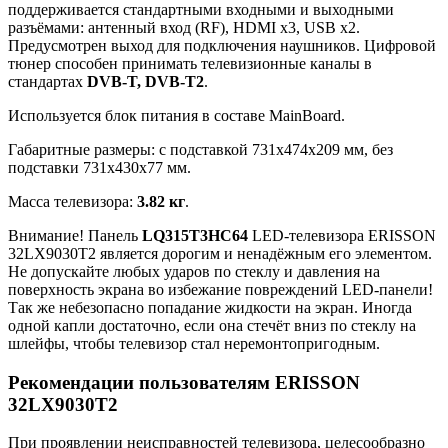
поддерживается стандартными входными и выходными
разъёмами: антенный вход (RF), HDMI x3, USB x2.
Предусмотрен выход для подключения наушников. Цифровой
тюнер способен принимать телевизионные каналы в
стандартах
DVB-T, DVB-T2
.
Используется блок питания в составе MainBoard.
Габаритные размеры: с подставкой 731x474x209 мм, без
подставки 731x430x77 мм.
Масса телевизора:
3.82 кг
.
Внимание! Панель
LQ315T3HC64
LED-телевизора ERISSON
32LX9030T2 является дорогим и ненадёжным его элементом.
Не допускайте любых ударов по стеклу и давления на
поверхность экрана во избежание повреждений LED-панели!
Так же небезопасно попадание жидкости на экран. Иногда
одной капли достаточно, если она стечёт вниз по стеклу на
шлейфы, чтобы телевизор стал неремонтопригодным.
Рекомендации пользователям ERISSON
32LX9030T2
При проявлении неисправностей телевизора, целесообразно