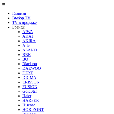
☰
Главная
Выбор TV
TV в продаже
Бренды:
AIWA
AKAI
AKIRA
Artel
ASANO
BBK
BQ
Blackton
DAEWOO
DEXP
DIGMA
ERISSON
FUSION
GoldStar
Haier
HARPER
Hisense
HORIZONT