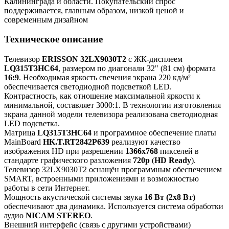
Калининграда и области. Покупательский спрос
поддерживается, главным образом, низкой ценой и
современным дизайном
Техническое описание
Телевизор
ERISSON 32LX9030T2
с ЖК-дисплеем
LQ315T3HC64
, размером по диагонали 32" (81 см) формата
16:9
. Необходимая яркость свечения экрана 220 кд/м²
обеспечивается светодиодной подсветкой LED.
Контрастность, как отношение максимальной яркости к
минимальной, составляет 3000:1. В технологии изготовления
экрана данной модели телевизора реализована светодиодная
LED подсветка.
Матрица
LQ315T3HC64
и программное обеспечение платы
MainBoard
HK.T.RT2842P639
реализуют качество
изображения HD при разрешении
1366x768
пикселей в
стандарте графического разложения
720p
(
HD Ready
).
Телевизор 32LX9030T2 оснащён программным обеспечением
SMART, встроенными приложениями и возможностью
работы в сети Интернет.
Мощность акустической системы звука
16 Вт (2х8 Вт)
обеспечивают два динамика. Используется система обработки
аудио
NICAM STEREO
.
Внешний интерфейс (связь с другими устройствами)