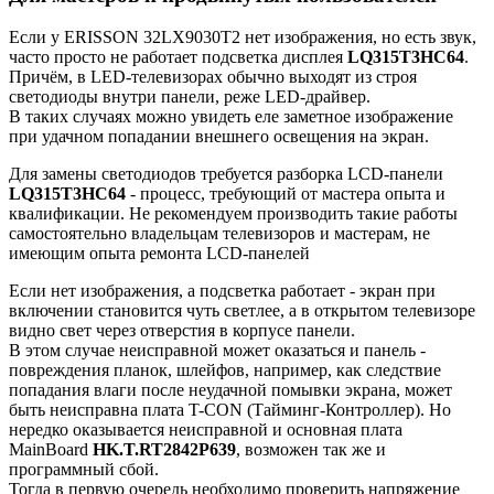
Если у ERISSON 32LX9030T2 нет изображения, но есть звук,
часто просто не работает подсветка дисплея
LQ315T3HC64
.
Причём, в LED-телевизорах обычно выходят из строя
светодиоды внутри панели, реже LED-драйвер.
В таких случаях можно увидеть еле заметное изображение
при удачном попадании внешнего освещения на экран.
Для замены светодиодов требуется разборка LCD-панели
LQ315T3HC64
- процесс, требующий от мастера опыта и
квалификации. Не рекомендуем производить такие работы
самостоятельно владельцам телевизоров и мастерам, не
имеющим опыта ремонта LCD-панелей
Если нет изображения, а подсветка работает - экран при
включении становится чуть светлее, а в открытом телевизоре
видно свет через отверстия в корпусе панели.
В этом случае неисправной может оказаться и панель -
повреждения планок, шлейфов, например, как следствие
попадания влаги после неудачной помывки экрана, может
быть неисправна плата T-CON (Тайминг-Контроллер). Но
нередко оказывается неисправной и основная плата
MainBoard
HK.T.RT2842P639
, возможен так же и
программный сбой.
Тогда в первую очередь необходимо проверить напряжение