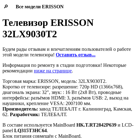
🔎
Все модели
ERISSON
Телевизор ERISSON
32LX9030T2
Будем рады отзывам и впечатлениям пользователей о работе
этой модели телевизора!
Оставить отзыв...
Информация по ремонту в стадии подготовки! Некоторые
рекомендации
ниже на странице
.
Торговая марка: ERISSON, модель: 32LX9030T2.
Коротко от телевизоре: разрешение: 720p HD (1366x768),
диагональ экрана: 32", звук: : 16 Вт (2х8 Вт), проводные
интерфейсы: разъёмов HDMI: 3, разъёмов USB: 2, выход на
наушники, крепление VESA: 200?100 мм.
Производитель:
завод ТЕЛЕБАЛТ г. Калининград, Камская,
62.
Разработчик:
ТЕЛЕБАЛТ.
В составе используется MainBoard
HK.T.RT2842P639
и LCD-
panel
LQ315T3HC64
.
Блок питания совмещён с MainBoard.