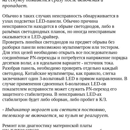
пропадает.
Обычно в таких случаях неисправность обнаруживается в
узлах подсветки LED-панели. Обычно причина
неисправности находится в обрыве светодиодов, либо в
разъёмах светодиодных планок, но иногда неисправным
оказывается и LED-драйвер.
Проверить линейки светодиодов на предмет обрыва без
разборки панели невозможно мультиметром или тестером.
Для этих целей необходимо открыть все последовательно
соединённые PN-переходы и потребуется напряжение порядка
десятков вольт, а в идеальном варианте - источник тока.
Разобрав панель, необходимо проверять отдельно каждый
светодиод. Китайские мультиметры, как правило, слегка
засвечивают один 3-вольтовый LED в прямом направлении. В
случае применения сдвоенных 6-вольтовых LED-ов
показателем исправности может служить PN-переход его
защитного стабилитрона. В неисправных LED-ах
стабилитрон будет либо оборван, либо пробит в К/З.
- Индикатор моргает или светится постоянно,
телевизор не включается, на пульт не реагирует.
Ремонт или диагностику материнской платы