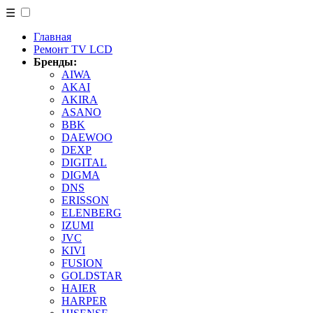
☰
Главная
Ремонт TV LCD
Бренды:
AIWA
AKAI
AKIRA
ASANO
BBK
DAEWOO
DEXP
DIGITAL
DIGMA
DNS
ERISSON
ELENBERG
IZUMI
JVC
KIVI
FUSION
GOLDSTAR
HAIER
HARPER