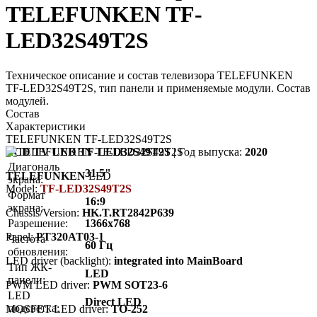
TELEFUNKEN TF-
LED32S49T2S
Техническое описание и состав телевизора TELEFUNKEN
TF-LED32S49T2S, тип панели и применяемые модули. Состав
модулей.
Состав
Характеристики
TELEFUNKEN TF-LED32S49T2S
LCD TV LED TF-LED32S49T2S
| Год выпуска:
2020
Диагональ
31.5"
TELEFUNKEN
LED
экрана:
Model:
TF-LED32S49T2S
Формат
16:9
экрана:
Chassis/Version:
HK.T.RT2842P639
Разрешение:
1366x768
Panel:
PT320AT03-1
Частота
60 Гц
обновления:
LED driver (backlight):
integrated into MainBoard
Тип ЖК-
LED
панели:
PWM LED driver:
PWM SOT23-6
LED
Direct LED
подсветка:
MOSFET LED driver:
TO-252