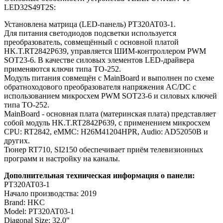
LED32S49T2S:
Установлена матрица (LED-панель) PT320AT03-1.
Для питания светодиодов подсветки используется
преобразователь, совмещённый с основной платой
HK.T.RT2842P639, управляется ШИМ-контроллером PWM
SOT23-6. В качестве силовых элементов LED-драйвера
применяются ключи типа TO-252.
Модуль питания совмещён с MainBoard и выполнен по схеме
обратноходового преобразователя напряжения AC/DC c
использованием микросхем PWM SOT23-6 и силовых ключей
типа TO-252.
MainBoard - основная плата (материнская плата) представляет
собой модуль HK.T.RT2842P639, с применением микросхем
CPU: RT2842, eMMC: H26M41204HPR, Audio: AD52050B и
других.
Тюнер RT710, SI2150 обеспечивает приём телевизионных
программ и настройку на каналы.
Дополнительная техническая информация о панели:
PT320AT03-1
Начало производства: 2019
Brand: HKC
Model: PT320AT03-1
Diagonal Size: 32.0"