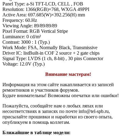
Panel Type: a-Si TFT-LCD, CELL , FOB
Resolution: 1366(RGB)×768, WXGA 49PPI
Active Area: 697.685(W)×392.256(H) mm
Frequency: 60.Hz
Viewing Angle: 89/89/89/89
Pixel Format: RGB Vertical Stripe
Luminance: 0 cd/m²
Contrast: 3000 : 1 (Typ.)
Work Mode: FSA, Normally Black, Transmissive
Driver IC: listBuilt-in COF 2 source + 2 gate chips
Signal Type: LVDS (1 ch, 8-bit) , 30 pins Connector
Voltage: 12.0V (Typ.)
Внимание мастерам!
Информация на этом сайте накапливается из записей
ремонтников и участников форумов.
Будьте внимательны! Возможны опечатки или ошибки!
Пожалуйста, сообщайте нам о любых ляпах или
несоответствиях в записях по почте info@tel-spb.ru,
присылайте прошивки и наработки из своего опыта,
опубликуем в помощь коллегам.
Ближайшие в таблице модели: