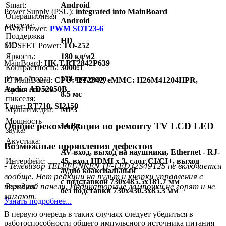
Smart:
Android
Power Supply (PSU):
integrated into MainBoard
Операционная
Android
система:
PWM Power:
PWM SOT23-6
Поддержка
HD
HD:
MOSFET Power:
TO-252
Яркость:
180 кд/м2
MainBoard:
HK.T.RT2842P639
Контрастность:
3000:1
Угол обзора:
178 градусов
IC MainBoard:
CPU: RT2842, eMMC: H26M41204HPR,
Audio: AD52050B
Время отклика
8.5 мс
пикселя:
Тuner:
RT710, SI2150
Мультимедиа:
MP3
Мощность
Общие рекомендации по ремонту TV LCD LED
14 Вт
звука:
Акустика:
Возможные проявления дефектов
AV-вход, выход на наушники, Ethernet - RJ-
Интерфейс:
45, вход HDMI x 3, слот CI/CI+, выход
- Телевизор TELEFUNKEN TF-LED32S49T2S не включается
аудио коаксиальный
вообще. Нет реакции на пульт и кнопки управления с
с подставкой 730x485.5x181.7 мм
Размеры:
передней панели. Индикаторные лампочки не горят и не
без подставки 730x430.3x85.3 мм
мигают.
Узнать подробнее...
В первую очередь в таких случаях следует убедиться в
работоспособности общего импульсного источника питания