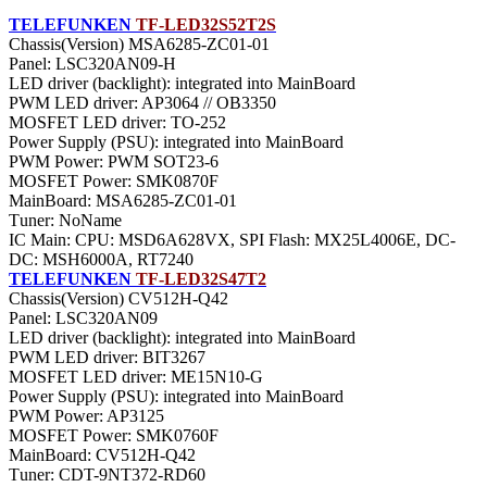
TELEFUNKEN
TF-LED32S52T2S
Chassis(Version) MSA6285-ZC01-01
Panel: LSC320AN09-H
LED driver (backlight): integrated into MainBoard
PWM LED driver: AP3064 // OB3350
MOSFET LED driver: TO-252
Power Supply (PSU): integrated into MainBoard
PWM Power: PWM SOT23-6
MOSFET Power: SMK0870F
MainBoard: MSA6285-ZC01-01
Тuner: NoName
IC Main: CPU: MSD6A628VX, SPI Flash: MX25L4006E, DC-
DC: MSH6000A, RT7240
TELEFUNKEN
TF-LED32S47T2
Chassis(Version) CV512H-Q42
Panel: LSC320AN09
LED driver (backlight): integrated into MainBoard
PWM LED driver: BIT3267
MOSFET LED driver: ME15N10-G
Power Supply (PSU): integrated into MainBoard
PWM Power: AP3125
MOSFET Power: SMK0760F
MainBoard: CV512H-Q42
Тuner: CDT-9NT372-RD60