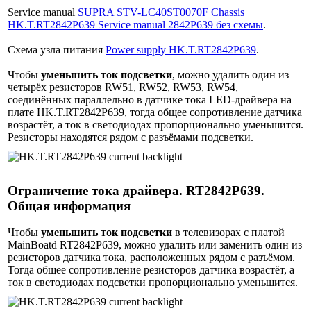
Service manual
SUPRA STV-LC40ST0070F Chassis
HK.T.RT2842P639 Service manual 2842P639 без схемы
.
Схема узла питания
Power supply HK.T.RT2842P639
.
Чтобы
уменьшить ток подсветки
, можно удалить один из
четырёх резисторов RW51, RW52, RW53, RW54,
соединённых параллельно в датчике тока LED-драйвера на
плате HK.T.RT2842P639, тогда общее сопротивление датчика
возрастёт, а ток в светодиодах пропорционально уменьшится.
Резисторы находятся рядом с разъёмами подсветки.
Ограничение тока драйвера. RT2842P639.
Общая информация
Чтобы
уменьшить ток подсветки
в телевизорах с платой
MainBoatd RT2842P639, можно удалить или заменить один из
резисторов датчика тока, расположенных рядом с разъёмом.
Тогда общее сопротивление резисторов датчика возрастёт, а
ток в светодиодах подсветки пропорционально уменьшится.