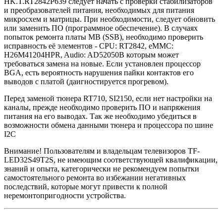
HK.T.RT2842P639 следует начать с проверки стабилизаторов
и преобразователей питания, необходимых для питания
микросхем и матрицы. При необходимости, следует обновить
или заменить ПО (программное обеспечение). В случаях
попыток ремонта платы MB (SSB), необходимо проверить
исправность её элементов - CPU: RT2842, eMMC:
H26M41204HPR, Audio: AD52050B которым может
требоваться замена на новые. Если установлен процессор
BGA, есть вероятность нарушения пайки контактов его
выводов с платой (даигностируется прогревом).
Перед заменой тюнера RT710, SI2150, если нет настройки на
каналы, прежде необходимо проверить ПО и напряжения
питания на его выводах. Так же необходимо убедиться в
возможности обмена данными тюнера и процессора по шине
I2C
Внимание! Пользователям и владельцам телевизоров TF-
LED32S49T2S, не имеющим соответствующей квалификации,
знаний и опыта, категорически не рекомендуем попытки
самостоятельного ремонта во избежании негативных
последствий, которые могут привести к полной
неремонтопригодности устройства.