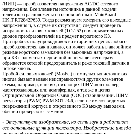
(ИИП) — преобразователя напряжения AC/DC сетевого
напряжения. Все элементы источника в данной модели
телевизора расположены на основной плате MainBoard
HK.T.RT2842P639. Тогда рекомендуем замерить его выходные
напряжения и, в случае их отсутствия, следует проверить
исправность силовых ключей (TO-252) и выпрямительных
диодов преобразователей на предмет вероятного КЗ.
При пробоях полупроводников во вторичных цепях любого
преобразователя, как правило, он может работать в аварийном
режиме короткого замыкания без выходных напряжений, а
при КЗ в элементах первичной цепи чаще всего сразу
обрывается сетевой предохранитель и реже токовый датчик в
истоке ключа.
Пробой силовых ключей (MosFet) в импульсных источниках,
иногда бывает вызван неисправностями других элементов
схемы, например, в цепях, питающих ШИМ-контроллер,
частотозадающих или демпферных, а так же в цепях
Отрицательной Обратной Связи (ООС) стабилизации. ШИМ-
регуляторы (PWM) PWM SOT23-6, если не имеют видимых
повреждений корпуса и откровенного КЗ между выводами,
обычно проверяются заменой.
- Отсутствует изображение, но есть звук и работают
все остальные функции телевизора. Изображение иногда
на секунду появляется сразу после включения и