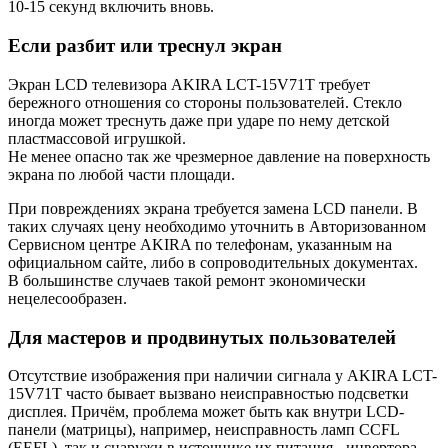
10-15 секунд включить вновь.
Если разбит или треснул экран
Экран LCD телевизора AKIRA LCT-15V71T требует
бережного отношения со стороны пользователей. Стекло
иногда может треснуть даже при ударе по нему детской
пластмассовой игрушкой.
Не менее опасно так же чрезмерное давление на поверхность
экрана по любой части площади.
При повреждениях экрана требуется замена LCD панели. В
таких случаях цену необходимо уточнить в Авторизованном
Сервисном центре AKIRA по телефонам, указанным на
официальном сайте, либо в сопроводительных документах.
В большинстве случаев такой ремонт экономически
нецелесообразен.
Для мастеров и продвинутых пользователей
Отсутствие изображения при наличии сигнала у AKIRA LCT-
15V71T часто бывает вызвано неисправностью подсветки
дисплея. Причём, проблема может быть как внутри LCD-
панели (матрицы), например, неисправность ламп CCFL
(EEFL), так и снаружи в источнике их питания - инвертора.