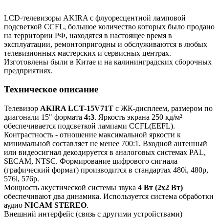
LCD-телевизоры AKIRA с флуоресцентной ламповой
подсветкой CCFL, большое количество которых было продано
на территории РФ, находятся в настоящее время в
эксплуатации, ремонтопригодны и обслуживаются в любых
телевизионных мастерских и сервисных центрах.
Изготовлены были в Китае и на калининградских сборочных
предприятиях.
Техническое описание
Телевизор
AKIRA LCT-15V71T
с ЖК-дисплеем, размером по
диагонали 15" формата
4:3
. Яркость экрана 250 кд/м²
обеспечивается подсветкой лампами CCFL(EEFL).
Контрастность - отношение максимальной яркости к
минимальной составляет не менее 700:1. Входной антенный
или видеосигнал декодируется в аналоговых системах PAL,
SECAM, NTSC. Формирование цифрового сигнала
(графический формат) производится в стандартах 480i, 480p,
576i, 576p.
Мощность акустической системы звука
4 Вт (2x2 Вт)
обеспечивают два динамика. Используется система обработки
аудио
NICAM STEREO
.
Внешний интерфейс (связь с другими устройствами)