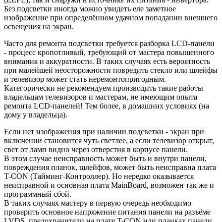
Без подсветки иногда можно увидеть еле заметное
изображение при определённом удачном попадании внешнего
освещения на экран.
Часто для ремонта подсветки требуется разборка LCD-панели
- процесс кропотливый, требующий от мастера повышенного
внимания и аккуратности. В таких случаях есть вероятность
при малейшей неосторожности повредить стекло или шлейфы
и телевизор может стать неремонтопригодным.
Категорически не рекомендуем производить такие работы
владельцам телевизоров и мастерам, не имеющим опыта
ремонта LCD-панелей! Тем более, в домашних условиях (на
дому у владельца).
Если нет изображения при наличии подсветки - экран при
включении становится чуть светлее, а если телевизор открыт,
свет от ламп видно через отверстия в корпусе панели.
В этом случае неисправность может быть и внутри панели,
повреждения планок, шлейфов, может быть неисправна плата
T-CON (Тайминг-Контроллер). Но нередко оказывается
неисправной и основная плата MainBoard, возможен так же и
программный сбой.
В таких случаях мастеру в первую очередь необходимо
проверить основное напряжение питания панели на разъёме
LVDS, предохранители на плате T-CON или планках панели,