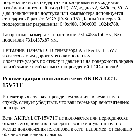
поддерживается стандартными входными и выходными
разъёмами: антенный вход (RF), AV, аудио x2, S-Video, VGA.
Для подключения ноутбука или компьютера используется
стандартный разъём VGA (D-Sub 15). Данный интерфейс
поддерживает разрешения: 640x480, 800x600, 1024x768.
Габаритные размеры: C подставкой 731x468x166 мм, Без
подставки 731x437x87 мм.
Внимание! Панель LCD-телевизора AKIRA LCT-15V71T
является самым дорогим его компонентом.
Избегайте ударов по стеклу и давления на поверхность экрана
во избежание необратимых повреждений LCD-панели!
Рекомендации пользователям AKIRA LCT-
15V71T
В некоторых случаях, прежде чем звонить в ремонтную
службу, следует убедиться, что ваш телевизор действительно
неисправен.
Если AKIRA LCT-15V71T не включается или периодически
отключается, полезно проверить розетки и удлинители в
местах подключения телевизора к сети, например, с помощью
обычной настольной лампы.