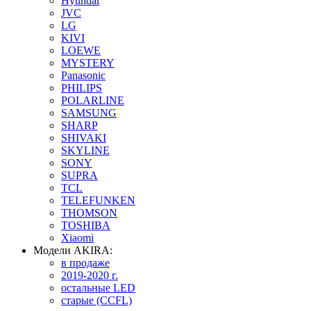
Hyundai
JVC
LG
KIVI
LOEWE
MYSTERY
Panasonic
PHILIPS
POLARLINE
SAMSUNG
SHARP
SHIVAKI
SKYLINE
SONY
SUPRA
TCL
TELEFUNKEN
THOMSON
TOSHIBA
Xiaomi
Модели AKIRA:
в продаже
2019-2020 г.
остальные LED
старые (CCFL)