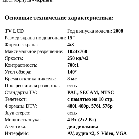
Основные технические характеристики:
TV LCD
Год выпуска модели:
2008
Размер экрана по диагонали:
15"
Формат экрана:
4:3
Максимальное разрешение:
1024x768
Яркость:
250 кд/м2
Контрастность:
700:1
Угол обзора:
140°
Время отклика пикселя:
8 мс
Прогрессивная развёртка:
есть
Стандарты TV:
PAL, SECAM, NTSC
Телетекст:
с памятью на 10 стр.
Форматы DTV:
480i, 480p, 576i, 576p
Звук стерео:
есть
Мощность звука:
4 Вт (2x2 Вт)
Акустика:
два динамика
Интерфейс:
AV, аудио x2, S-Video, VGA