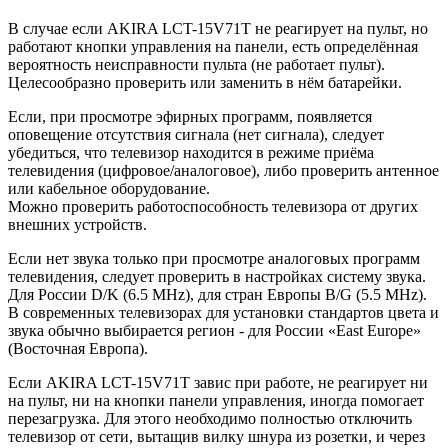
В случае если AKIRA LCT-15V71T не реагирует на пульт, но
работают кнопки управления на панели, есть определённая
вероятность неисправности пульта (не работает пульт).
Целесообразно проверить или заменить в нём батарейки.
Если, при просмотре эфирных программ, появляется
оповещение отсутствия сигнала (нет сигнала), следует
убедиться, что телевизор находится в режиме приёма
телевидения (цифровое/аналоговое), либо проверить антенное
или кабельное оборудование.
Можно проверить работоспособность телевизора от других
внешних устройств.
Если нет звука только при просмотре аналоговых программ
телевидения, следует проверить в настройках систему звука.
Для России D/K (6.5 MHz), для стран Европы B/G (5.5 MHz).
В современных телевизорах для установки стандартов цвета и
звука обычно выбирается регион - для России «East Europe»
(Восточная Европа).
Если AKIRA LCT-15V71T завис при работе, не реагирует ни
на пульт, ни на кнопки панели управления, иногда помогает
перезагрузка. Для этого необходимо полностью отключить
телевизор от сети, вытащив вилку шнура из розетки, и через