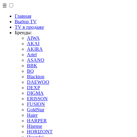
☰
Главная
Выбор TV
TV в продаже
Бренды:
AIWA
AKAI
AKIRA
Artel
ASANO
BBK
BQ
Blackton
DAEWOO
DEXP
DIGMA
ERISSON
FUSION
GoldStar
Haier
HARPER
Hisense
HORIZONT