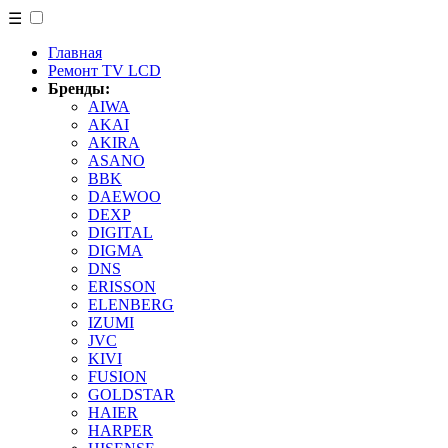
☰
Главная
Ремонт TV LCD
Бренды:
AIWA
AKAI
AKIRA
ASANO
BBK
DAEWOO
DEXP
DIGITAL
DIGMA
DNS
ERISSON
ELENBERG
IZUMI
JVC
KIVI
FUSION
GOLDSTAR
HAIER
HARPER