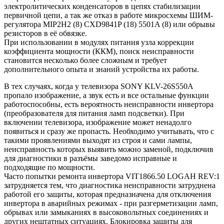
электролитических конденсаторов в цепях стабилизации
первичной цепи, а так же отказ в работе микросхемы ШИМ-
регулятора MIP2H2 (8) CXD9841P (18) 5501A (8) или обрывы
резисторов в её обвязке.
При использовании в модулях питания узла коррекции
коэффициента мощности (ККМ), поиск неисправности
становится несколько более сложным и требует
дополнительного опыта и знаний устройства их работы.
В тех случаях, когда у телевизора SONY KLV-26S550A
пропало изображение, а звук есть и все остальные функции
работоспособны, есть вероятность неисправности инвертора
(преобразователя для питания ламп подсветки). При
включении телевизора, изображение может ненадолго
появиться и сразу же пропасть. Необходимо учитывать, что с
такими проявлениями выходят из строя и сами лампы,
неисправность которых выявить можно заменой, подключив
для диагностики в разъёмы заведомо исправные и
подходящие по мощности.
Часто попытки ремонта инвертора VIT1866.50 LOGAH REV:1
затрудняется тем, что диагностика неисправности затруднена
работой его защиты, которая предназначена для отключения
инвертора в аварийных режимах - при разгерметизации ламп,
обрывах или замыканиях в высоковольтных соединениях и
других нештатных ситуациях. Блокировка защиты для