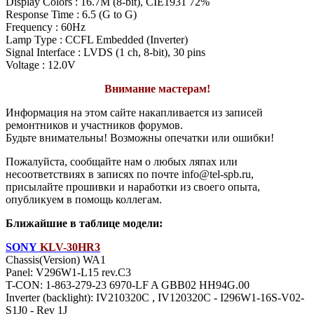
Display Colors : 16.7M (8-bit), CIE1931 72%
Response Time : 6.5 (G to G)
Frequency : 60Hz
Lamp Type : CCFL Embedded (Inverter)
Signal Interface : LVDS (1 ch, 8-bit), 30 pins
Voltage : 12.0V
Внимание мастерам!
Информация на этом сайте накапливается из записей
ремонтников и участников форумов.
Будьте внимательны! Возможны опечатки или ошибки!
Пожалуйста, сообщайте нам о любых ляпах или
несоответствиях в записях по почте info@tel-spb.ru,
присылайте прошивки и наработки из своего опыта,
опубликуем в помощь коллегам.
Ближайшие в таблице модели:
SONY
KLV-30HR3
Chassis(Version) WA1
Panel: V296W1-L15 rev.C3
T-CON: 1-863-279-23 6970-LF A GBB02 HH94G.00
Inverter (backlight): IV210320C , IV120320C - I296W1-16S-V02-
S1J0 - Rev 1J