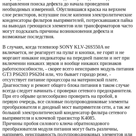
направления поиска дефекта до начала проведения
необходимых измерений. Обуглившаяся краска на верхнем
слое резисторов, вспухшие после кипения электролитические
конденсаторы фильтров выпрямителей, потрескавшаяся пайка
на выводах греющихся элементов или трансформаторов часто
могут подсказать причины возникновения дефекта и
возможные последствия.
В случаях, когда телевизор SONY KLV-26S550A не
включается, не реагирует на пульт и кнопки, не горят и не
моргают никакие индикаторы на передней панели и нет при
включении никаких звуков и вообще никаких признаков
работоспособности, - скорее всего неисправен модуль питания
GT3 PS6203 PS6204 или, что бывает гораздо реже, -
отсутствует питание процессора на материнской плате.
Диагностику и ремонт общего блока питания в таком случае
всегда следует начинать с проверки сетевого предохранителя.
При его обрыве целесообразно проверить на пробой, в
первую очередь, все силовые полупроводниковые элементы
преобразователя и диодный мост выпрямителя сети, а так же
большой электролитический конденсатор фильтра сетевого
выпрямителя и ключевой транзистор K4085.
Причины пробоя силового ключа обратноходового
преобразователя модуля питания могут быть различны,
например, неисправность полупроводниковых элементов или