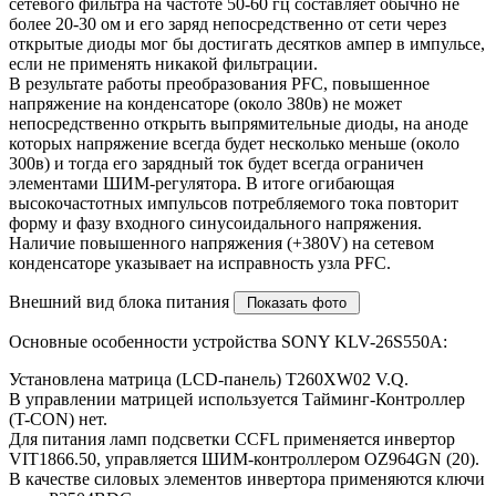
сетевого фильтра на частоте 50-60 гц составляет обычно не
более 20-30 ом и его заряд непосредственно от сети через
открытые диоды мог бы достигать десятков ампер в импульсе,
если не применять никакой фильтрации.
В результате работы преобразования PFC, повышенное
напряжение на конденсаторе (около 380в) не может
непосредственно открыть выпрямительные диоды, на аноде
которых напряжение всегда будет несколько меньше (около
300в) и тогда его зарядный ток будет всегда ограничен
элементами ШИМ-регулятора. В итоге огибающая
высокочастотных импульсов потребляемого тока повторит
форму и фазу входного синусоидального напряжения.
Наличие повышенного напряжения (+380V) на сетевом
конденсаторе указывает на исправность узла PFC.
Внешний вид блока питания
Основные особенности устройства SONY KLV-26S550A:
Установлена матрица (LCD-панель) T260XW02 V.Q.
В управлении матрицей используется Тайминг-Контроллер
(T-CON) нет.
Для питания ламп подсветки CCFL применяется инвертор
VIT1866.50, управляется ШИМ-контроллером OZ964GN (20).
В качестве силовых элементов инвертора применяются ключи