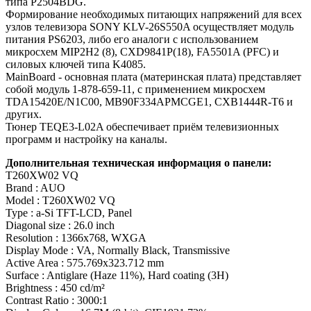
типа P2504BDG.
Формирование необходимых питающих напряжений для всех
узлов телевизора SONY KLV-26S550A осуществляет модуль
питания PS6203, либо его аналоги c использованием
микросхем MIP2H2 (8), CXD9841P(18), FA5501A (PFC) и
силовых ключей типа K4085.
MainBoard - основная плата (материнская плата) представляет
собой модуль 1-878-659-11, с применением микросхем
TDA15420E/N1C00, MB90F334APMCGE1, CXB1444R-T6 и
других.
Тюнер TEQE3-L02A обеспечивает приём телевизионных
программ и настройку на каналы.
Дополнительная техническая информация о панели:
T260XW02 VQ
Brand : AUO
Model : T260XW02 VQ
Type : a-Si TFT-LCD, Panel
Diagonal size : 26.0 inch
Resolution : 1366x768, WXGA
Display Mode : VA, Normally Black, Transmissive
Active Area : 575.769x323.712 mm
Surface : Antiglare (Haze 11%), Hard coating (3H)
Brightness : 450 cd/m²
Contrast Ratio : 3000:1