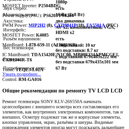
1080p
MOSFET Inverter:
P2504BDG
Звук стерео:
есть
Мощность звука:
16 Вт (2х8 Вт)
Power Supply (PSU):
PS6203 PS6204
Акустика:
два динамика
PWM Power:
MIP2H2
(8),
CXD9841P
(18),
FA5501A
(PFC)
AV x2, компонентный, VGA,
Интерфейс:
HDMI x2
MOSFET Power:
K4085
Разъём наушников:
есть
MainBoard:
1-878-659-11 (A1708536B)
с подставкой: 10 кг
Вес телевизора:
без подставки: 8.7 кг
IC MainBoard:
TDA15420E/N1C00, MB90F334APMCGE1,
с подставкой 679x485x222 мм
Размеры:
CXB1444R-T6
без подставки 679x435x101 мм
Потребление от сети:
67 Вт
Тuner:
TEQE3-L02A
Узнать подробнее...
Control:
RM-GA016
Общие рекомендации по ремонту TV LCD LCD
Ремонт телевизора SONY KLV-26S550A начинать
целесообразно с внешнего осмотра всех составляющих его
элементов, как внутренних электронных компонентов, так и
внешних. Осмотру подлежат так же и корпусные элементы,
кнопки управления, экран, разъёмы и шнуры. Видимые
повреждения элементов иногда могут подсказать дальнейшее