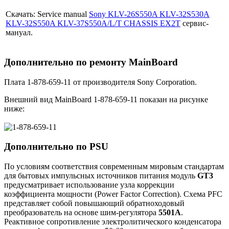
Cкачать: Service manual
Sony KLV-26S550A KLV-32S530A
KLV-32S550A KLV-37S550A/L/T CHASSIS EX2T
сервис-
мануал.
Дополнительно по ремонту MainBoard
Плата 1-878-659-11 от производителя Sony Corporation.
Внешний вид MainBoard 1-878-659-11 показан на рисунке
ниже:
Дополнительно по PSU
По условиям соответствия современным мировым стандартам
для бытовых импульсных источников питания модуль
GT3
предусматривает использование узла коррекции
коэффициента мощности (Power Factor Correction). Схема PFC
представляет собой повышающий обратноходовый
преобразователь на основе шим-регулятора
5501A
.
Реактивное сопротивление электролитического конденсатора