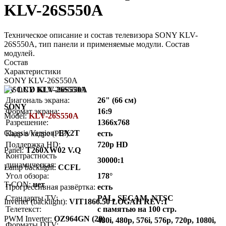
KLV-26S550A
Техническое описание и состав телевизора SONY KLV-
26S550A, тип панели и применяемые модули. Состав
модулей.
Состав
Характеристики
SONY KLV-26S550A
TV LCD KLV-26S550A
Диагональ экрана:
26" (66 см)
SONY
Формат экрана:
16:9
Model:
KLV-26S550A
Разрешение:
1366x768
Chassis/Version:
EX2T
Кадр в кадре (PIP):
есть
Поддержка HD:
720p HD
Panel:
T260XW02 V.Q
Контрастность
30000:1
динамическая:
Lamp backlight:
CCFL
Угол обзора:
178°
T-CON:
нет
Прогрессивная развёртка:
есть
Стандарты TV:
PAL, SECAM, NTSC
Inverter (backlight):
VIT1866.50 LOGAH REV:1
Телетекст:
с памятью на 100 стр.
PWM Inverter:
OZ964GN (20)
480i, 480p, 576i, 576p, 720p, 1080i,
Форматы DTV: