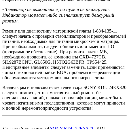
- Телевизор не включается, на пульт не реагирует.
Индикатор моргает либо сигнализирует дежурный
режим.
Ремонт или диагностику материнской платы 1-884-135-11
следует начать с проверки стабилизаторов и преобразователей
питания, необходимых для питания микросхем и матрицы.
При необходимости, следует обновить или заменить ПО
(программное обеспечение). При ремонте платы MB,
необходимо проверить её компоненты CXD4727GB,
SIL9287BCNU, GL850G, H5TQ2G63BFR, TPS54425.
Неисправные элементы следует заменить. Если применяются
чипы с технологией пайки BGA, проблема в её реализации
обнаруживаются методом локального нагрева чипа.
Владельцам и пользователям телевизора SONY KDL-24EX320
следует помнить, что самостоятельный ремонт без
специальных знаний, навыков и квалификации, может быть
чреват негативными последствиями, которые могут привести
к полной неремонтопригодности устройства!
Cкачать: Service manual
SONY KDL-22EX320
, KDL-