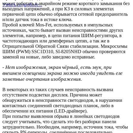
может работать в аварийном режиме короткого замыкания без
Узнать подробнее...
выходных напряжений, а при КЗ в силовых элементах
первичной цепи обычно обрывается сетевой предохранитель
и/или датчик тока в истоке ключа.
Пробой ключей Mos-Fet, используемых в импульсных
источниках, часто бывает вызван неисправностями других
элементов, например, в цепи питания ШИМ-регулятора, в
частотозадающих или демпферных цепях, а так же в
Отрицательной Обратной Связи стабилизации. Микросхемы
ШИМ (PWM) SSC1D310, SI-8205NHD обычно проверяются
заменой на новые, либо заведомо исправные.
- Нет изображения, экран чёрный, есть звук, при
внешнем освещении экрана можно иногда увидеть еле
заметные очертания изображения.
В некоторых из таких случаев неисправность вызвана
отсутствием подсветки дисплея. Причина может
обнаружиться в неисправности светодиодов, в нарушении
контактных соединений светодиодных планок, либо в
обеспечении их питания (LED-драйвере).
При попытке выявления обрыва в линейках светодиодов
следует учитывать, что сделать это без разборки панели
затруднительно. Необходим, например, источник тока, чтобы
открыть PN-переходы, соединённые последовательно.