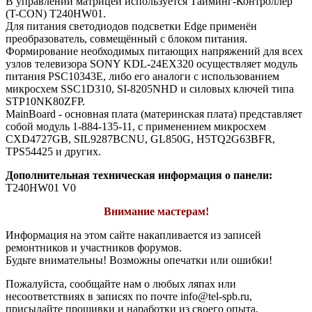
В управлении матрицей используется Тайминг-Контроллер
(T-CON) T240HW01.
Для питания светодиодов подсветки Edge применён
преобразователь, совмещённый с блоком питания.
Формирование необходимых питающих напряжений для всех
узлов телевизора SONY KDL-24EX320 осуществляет модуль
питания PSC10343E, либо его аналоги c использованием
микросхем SSC1D310, SI-8205NHD и силовых ключей типа
STP10NK80ZFP.
MainBoard - основная плата (материнская плата) представляет
собой модуль 1-884-135-11, с применением микросхем
CXD4727GB, SIL9287BCNU, GL850G, H5TQ2G63BFR,
TPS54425 и других.
Дополнительная техническая информация о панели:
T240HW01 V0
Внимание мастерам!
Информация на этом сайте накапливается из записей
ремонтников и участников форумов.
Будьте внимательны! Возможны опечатки или ошибки!
Пожалуйста, сообщайте нам о любых ляпах или
несоответствиях в записях по почте info@tel-spb.ru,
присылайте прошивки и наработки из своего опыта,