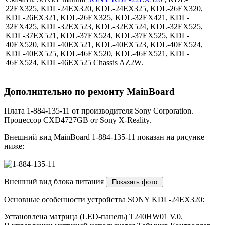
22EX325, KDL-24EX320, KDL-24EX325, KDL-26EX320,
KDL-26EX321, KDL-26EX325, KDL-32EX421, KDL-
32EX425, KDL-32EX523, KDL-32EX524, KDL-32EX525,
KDL-37EX521, KDL-37EX524, KDL-37EX525, KDL-
40EX520, KDL-40EX521, KDL-40EX523, KDL-40EX524,
KDL-40EX525, KDL-46EX520, KDL-46EX521, KDL-
46EX524, KDL-46EX525 Chassis AZ2W.
Дополнительно по ремонту MainBoard
Плата 1-884-135-11 от производителя Sony Corporation.
Процессор CXD4727GB от Sony X-Reality.
Внешний вид MainBoard 1-884-135-11 показан на рисунке
ниже:
Внешний вид блока питания
Основные особенности устройства SONY KDL-24EX320:
Установлена матрица (LED-панель) T240HW01 V.0.