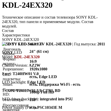
KDL-24EX320
Техническое описание и состав телевизора SONY KDL-
24EX320, тип панели и применяемые модули. Состав
модулей.
Состав
Характеристики
SONY KDL-24EX320
LCD TV LED Smart TV KDL-24EX320
| Год выпуска:
2011
Диагональ
24" (61 см)
SONY
LED
экрана:
Model:
KDL-24EX320
Формат
16:9
экрана:
Chassis/Version:
AZ2W
Разрешение:
1920x1080
Panel:
T240HW01 V.0
LED
есть, Edge LED
подсветка:
LED backlight:
Edge LED
Smart:
есть. Поддержка Wi-Fi - есть
Поддержка
T-CON:
T240HW01 V0 CTRL BD
1080p Full HD
HD:
LED driver (backlight):
integrated into PSU
Угол обзора:
178°
Прогрессивная
Power Supply (PSU):
есть
PSC10343E M
развёртка: