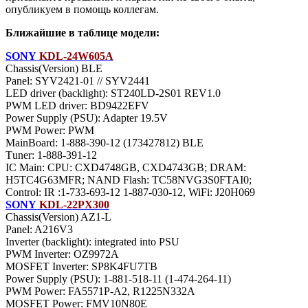
опубликуем в помощь коллегам.
Ближайшие в таблице модели:
SONY
KDL-24W605A
Chassis(Version) BLE
Panel: SYV2421-01 // SYV2441
LED driver (backlight): ST240LD-2S01 REV1.0
PWM LED driver: BD9422EFV
Power Supply (PSU): Adapter 19.5V
PWM Power: PWM
MainBoard: 1-888-390-12 (173427812) BLE
Тuner: 1-888-391-12
IC Main: CPU: CXD4748GB, CXD4743GB; DRAM:
H5TC4G63MFR; NAND Flash: TC58NVG3S0FTAI0;
Control: IR :1-733-693-12 1-887-030-12, WiFi: J20H069
SONY
KDL-22PX300
Chassis(Version) AZ1-L
Panel: A216V3
Inverter (backlight): integrated into PSU
PWM Inverter: OZ9972A
MOSFET Inverter: SP8K4FU7TB
Power Supply (PSU): 1-881-518-11 (1-474-264-11)
PWM Power: FA5571P-A2, R1225N332A
MOSFET Power: FMV10N80E