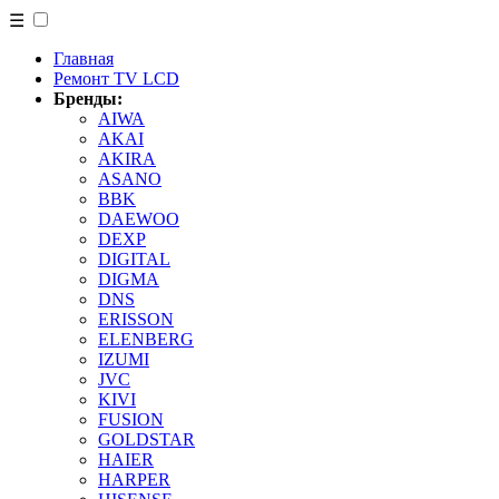
☰
Главная
Ремонт TV LCD
Бренды:
AIWA
AKAI
AKIRA
ASANO
BBK
DAEWOO
DEXP
DIGITAL
DIGMA
DNS
ERISSON
ELENBERG
IZUMI
JVC
KIVI
FUSION
GOLDSTAR
HAIER
HARPER