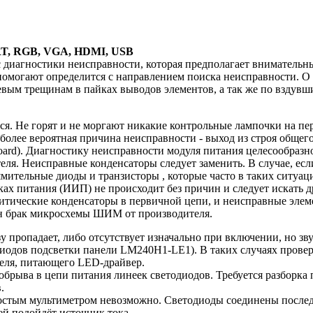
ART, RGB, VGA, HDMI, USB
диагностики неисправности, которая предполагает внимательны
помогают определится с направлением поиска неисправности. О
евым трещинам в пайках выводов элементов, а так же по вздув
 Не горят и не моргают никакие контрольные лампочки на перед
лее вероятная причина неисправности - выход из строя общего 
oard). Диагностику неисправности модуля питания целесообразн
ля. Неисправные конденсаторы следует заменить. В случае, есл
ительные диоды и транзисторы , которые часто в таких ситуац
ах питания (ИИП) не происходит без причин и следует искать 
итические конденсаторы в первичной цепи, и неисправные элем
н брак микросхемы ШИМ от производителя.
 пропадает, либо отсутствует изначально при включении, но зву
иодов подсветки панели LM240H1-LE1). В таких случаях провер
еля, питающего LED-драйвер.
брыва в цепи питания линеек светодиодов. Требуется разборка п
.
остым мультиметром невозможно. Светодиоды соединены последо
лей подойдёт источник тока.