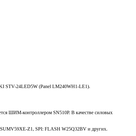
KI STV-24LED5W (Panel LM240WH1-LE1).
яется ШИМ-контроллером SN510P. В качестве силовых
U: TSUMV59XE-Z1, SPI: FLASH W25Q32BV и других.