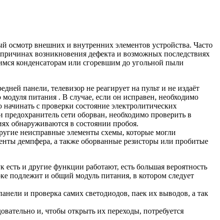
й осмотр внешних и внутренних элементов устройства. Часто
 причинах возникновения дефекта и возможных последствиях
шимся конденсаторам или сгоревшим до угольной пыли
ней панели, телевизор не реагирует на пульт и не издаёт
модуля питания . В случае, если он исправен, необходимо
о начинать с проверки состояние электролитических
и предохранитель сети оборван, необходимо проверить в
иях обнаруживаются в состоянии пробоя.
другие неисправные элементы схемы, которые могли
енты демпфера, а также оборванные резисторы или пробитые
к есть и другие функции работают, есть большая вероятность
ке подлежит и общий модуль питания, в котором следует
анели и проверка самих светодиодов, паек их выводов, а так
вательно и, чтобы открыть их переходы, потребуется