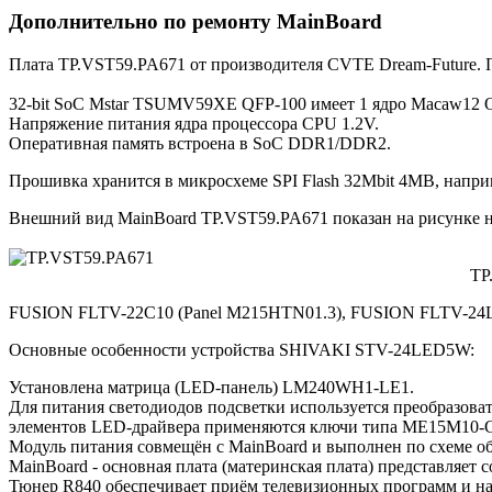
Дополнительно по ремонту MainBoard
Плата TP.VST59.PA671 от производителя CVTE Dream-Future.
32-bit SoC Mstar TSUMV59XE QFP-100 имеет 1 ядро Macaw12 
Напряжение питания ядра процессора CPU 1.2V.
Оперативная память встроена в SoC DDR1/DDR2.
Прошивка хранится в микросхеме SPI Flash 32Mbit 4MB, напри
Внешний вид MainBoard TP.VST59.PA671 показан на рисунке 
TP
FUSION FLTV-22C10 (Panel M215HTN01.3), FUSION FLTV-24
Основные особенности устройства SHIVAKI STV-24LED5W:
Установлена матрица (LED-панель) LM240WH1-LE1.
Для питания светодиодов подсветки используется преобразов
элементов LED-драйвера применяются ключи типа ME15M10-
Модуль питания совмещён с MainBoard и выполнен по схеме о
MainBoard - основная плата (материнская плата) представля
Тюнер R840 обеспечивает приём телевизионных программ и на