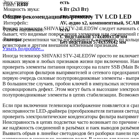
Звук стерео:
есть
Тuner:
R840
Мощность звука:
6 Вт (2x3 Вт)
Общие рекомендации по ремонту TV LCD LED
Акустика:
два динамика
Интерфейс:
AV, аудио x2, компонентный, SC
Ремонт телевизора SHIVAKI STV-24LED5W следует начинать с 
Разъём наушников:
есть
бывает, что видимые повреждения элементов или соединений 
C подставкой 574x400x150 мм
Размеры:
опытные ремонтники часто догадываются, например, по кольц
Без подставки 574x359x42 мм
резисторам и другим внешним косвенным признакам.
Узнать подробнее...
Иногда телевизор SHIVAKI STV-24LED5W просто не включается.
никаких звуков и любых признаков жизни при включении. Наибо
проверить элементы питания процессора на плате SSB (Main B
конденсаторов фильтров выпрямителей и сетевого предохраните
первую очередь силовые полупроводниковые элементы - выпрям
В большинстве случаев, пробои ключей в импульсных источник
спровоцировать дефект. Этом могут быть и высохшие электрол
полупроводниковые элементы в цепях стабилизации. Возможе
Если при включении телевизора изображение появляется и сразу
неисправности LED-драйвера (преобразователя питания светод
проверить электролитические конденсаторы фильтра выпрямит
Неисправность в цепях подсветки часто возникает по причине о
же надёжность соединений в разъёмах и паек выводов разъёмов
Выявить обрыв в линейке светодиодов без разборки панели пр
напряжение в несколько десятков вольт. В идеале для таких це