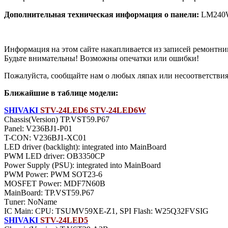
Дополнительная техническая информация о панели:
LM240
Информация на этом сайте накапливается из записей ремонтни
Будьте внимательны! Возможны опечатки или ошибки!
Пожалуйста, сообщайте нам о любых ляпах или несоответствиях
Ближайшие в таблице модели:
SHIVAKI
STV-24LED6 STV-24LED6W
Chassis(Version) TP.VST59.P67
Panel: V236BJ1-P01
T-CON: V236BJ1-XC01
LED driver (backlight): integrated into MainBoard
PWM LED driver: OB3350CP
Power Supply (PSU): integrated into MainBoard
PWM Power: PWM SOT23-6
MOSFET Power: MDF7N60B
MainBoard: TP.VST59.P67
Тuner: NoName
IC Main: CPU: TSUMV59XE-Z1, SPI Flash: W25Q32FVSIG
SHIVAKI
STV-24LED5