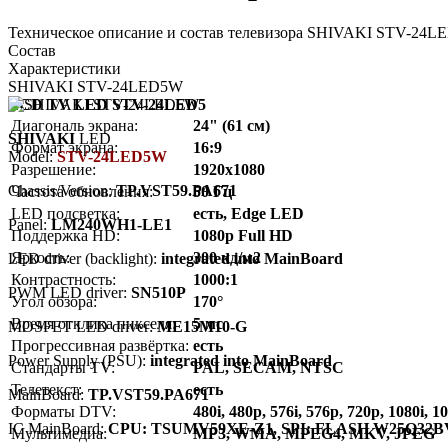
Техническое описание и состав телевизора SHIVAKI STV-24LE
Состав
Характеристики
SHIVAKI STV-24LED5W
LCD TV LED STV-24LED5
Диагональ экрана:
24" (61 см)
SHIVAKI
LED
Формат экрана:
16:9
Model:
STV-24LED5W
Разрешение:
1920x1080
Chassis/Version:
TP.VST59.PA671
Частота обновления:
50 Гц
LED подсветка:
есть, Edge LED
Panel:
LM240WH1-LE1
Поддержка HD:
1080p Full HD
Яркость:
300 кд/м2
LED driver (backlight):
integrated into MainBoard
Контрастность:
1000:1
PWM LED driver:
SN510P
Угол обзора:
170°
Время отклика пикселя:
5 мс
MOSFET LED driver:
ME15M10-G
Прогрессивная развёртка:
есть
Power Supply (PSU):
integrated into MainBoard
Стандарты TV:
PAL, SECAM, NTSC
Телетекст:
есть
MainBoard:
TP.VST59.PA671
Форматы DTV:
480i, 480p, 576i, 576p, 720p, 1080i, 1
IC MainBoard:
CPU: TSUMV59XE-Z1, SPI: FLASH W25Q32B
Мультимедиа:
MP3, WMA, MPEG4, MKV, JPEG