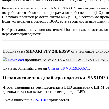
Ремонт материнской платы TP.VST59.PA671 необходимо начинат
потребоваться обновление программного обеспечения (ПО) 
В случаях попыток ремонта платы MB (SSB), необходимо про
Если установлен процессор BGA, есть вероятность нарушения п
Ещё раз напоминаем пользователям! Попытки самостоятельно
неремонтопригодности!
Прошивка на
SHIVAKI STV-24LED5W
от участников сибирск
Download
прошивка Shivaki STV-24LED5W TP.VST59.PA6
Скачать: Schematic diagram
Chassis TP.VST59.PA671
.
Ограничение тока драйвера подсветки. SN51DP.
Чтобы
уменьшить ток подсветки
в LED-драйверах с ШИМ-рег
датчика тока подсветки в цепи светодиодов LED-.
Схема включения
SN51DP
прилагается.