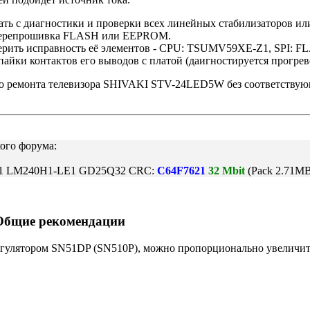
ь с диагностики и проверки всех линейных стабилизаторов или
- перепрошивка FLASH или EEPROM.
верить исправность её элементов - CPU: TSUMV59XE-Z1, SPI: 
айки контактов его выводов с платой (даигностируется прогрев
го ремонта телевизора SHIVAKI STV-24LED5W без соответствую
ого форума:
71 LM240H1-LE1 GD25Q32 CRC:
C64F7621
32 Mbit
(Pack 2.71M
 Общие рекомендации
улятором SN51DP (SN510P), можно пропорционально увеличить