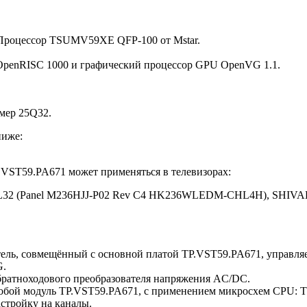
 Процессор TSUMV59XE QFP-100 от Mstar.
OpenRISC 1000 и графический процессор GPU OpenVG 1.1.
мер 25Q32.
ниже:
.VST59.PA671 может применяться в телевизорах:
L32 (Panel M236HJJ-P02 Rev C4 HK236WLEDM-CHL4H), SHIVA
атель, совмещённый с основной платой TP.VST59.PA671, управл
G.
братноходового преобразователя напряжения AC/DC.
ет собой модуль TP.VST59.PA671, с применением микросхем CP
стройку на каналы.