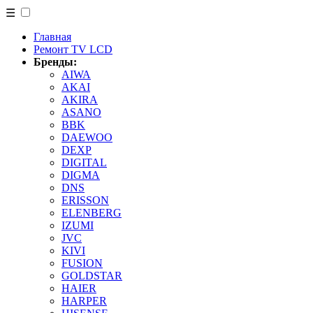
☰
Главная
Ремонт TV LCD
Бренды:
AIWA
AKAI
AKIRA
ASANO
BBK
DAEWOO
DEXP
DIGITAL
DIGMA
DNS
ERISSON
ELENBERG
IZUMI
JVC
KIVI
FUSION
GOLDSTAR
HAIER
HARPER