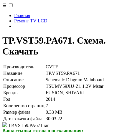
☰
Главная
Ремонт TV LCD
TP.VST59.PA671. Схема.
Скачать
Производитель
CVTE
Название
TP.VST59.PA671
Описание
Schematic Diagram Mainboard
Процессор
TSUMV59XU-Z1 1.2V Mstar
Бренды
FUSION, SHIVAKI
Год
2014
Количество страниц
7
Размер файла
0.33 MB
Дата закачки файла
30.03.22
TP.VST59.PA671.rar
Ваша ссылка готова для скачивания: