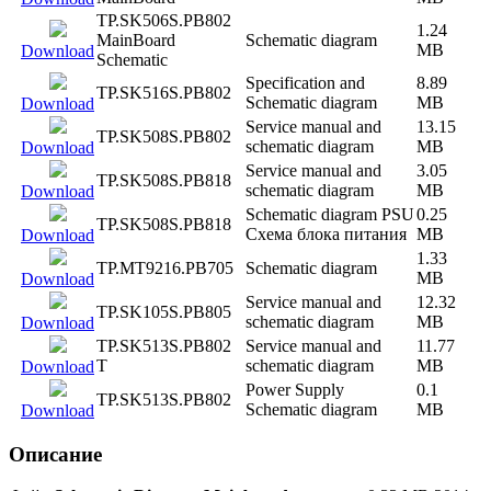
TP.SK506S.PB802
1.24
MainBoard
Schematic diagram
MB
Download
Schematic
Specification and
8.89
TP.SK516S.PB802
Schematic diagram
MB
Download
Service manual and
13.15
TP.SK508S.PB802
schematic diagram
MB
Download
Service manual and
3.05
TP.SK508S.PB818
schematic diagram
MB
Download
Schematic diagram PSU
0.25
TP.SK508S.PB818
Схема блока питания
MB
Download
1.33
TP.MT9216.PB705
Schematic diagram
MB
Download
Service manual and
12.32
TP.SK105S.PB805
schematic diagram
MB
Download
TP.SK513S.PB802
Service manual and
11.77
T
schematic diagram
MB
Download
Power Supply
0.1
TP.SK513S.PB802
Schematic diagram
MB
Download
Описание