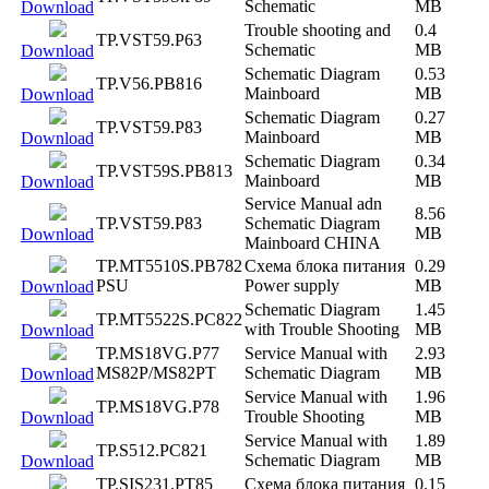
Schematic
MB
Download
Trouble shooting and
0.4
TP.VST59.P63
Schematic
MB
Download
Schematic Diagram
0.53
TP.V56.PB816
Mainboard
MB
Download
Schematic Diagram
0.27
TP.VST59.P83
Mainboard
MB
Download
Schematic Diagram
0.34
TP.VST59S.PB813
Mainboard
MB
Download
Service Manual adn
8.56
TP.VST59.P83
Schematic Diagram
MB
Download
Mainboard CHINA
TP.MT5510S.PB782
Схема блока питания
0.29
PSU
Power supply
MB
Download
Schematic Diagram
1.45
TP.MT5522S.PC822
with Trouble Shooting
MB
Download
TP.MS18VG.P77
Service Manual with
2.93
MS82P/MS82PT
Schematic Diagram
MB
Download
Service Manual with
1.96
TP.MS18VG.P78
Trouble Shooting
MB
Download
Service Manual with
1.89
TP.S512.PC821
Schematic Diagram
MB
Download
TP.SIS231.PT85
Схема блока питания
0.15