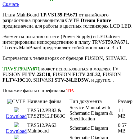
Скачать
Плата MainBoard
TP.VST59.PA671
от китайского
разработчика-производителя
CVTE Dream Future
предназначена для работы в цветных телевизорах LCD LED.
Элементы питания от сети (Power Supply) и LED-driver
интегрированы непосредственно в плату TP.VST59.PA671.
То есть MainBoard представляет собой моношасси. 3 в 1.
Встречается в телевизорах от брендов FUSION, SHIVAKI.
TP.VST59.PA671
может использоваться в моделях TV
FUSION
FLTV-22C10
, FUSION
FLTV-24L32
, FUSION
FLTV-19C10
, SHIVAKI
STV-24LED5W
, и других...
Похожие файлы с префиксом
TP.
Название файла
Тип документа
Размер
Service Manual with
TP.S512.PB83 &
1.1
Schematic Diagram &
TP.S2T512.PB83C
MB
Download
Specification
TP.S512.PA63
0.57
Schematic Diagram
Mainboard
MB
Download
Schematic Diagram