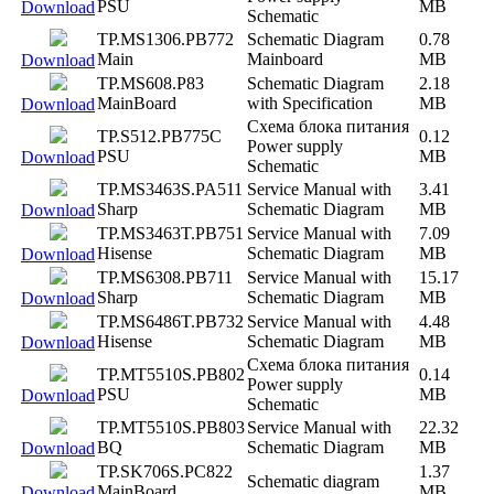
PSU
MB
Download
Schematic
TP.MS1306.PB772
Schematic Diagram
0.78
Main
Mainboard
MB
Download
TP.MS608.P83
Schematic Diagram
2.18
MainBoard
with Specification
MB
Download
Схема блока питания
TP.S512.PB775C
0.12
Power supply
PSU
MB
Download
Schematic
TP.MS3463S.PA511
Service Manual with
3.41
Sharp
Schematic Diagram
MB
Download
TP.MS3463T.PB751
Service Manual with
7.09
Hisense
Schematic Diagram
MB
Download
TP.MS6308.PB711
Service Manual with
15.17
Sharp
Schematic Diagram
MB
Download
TP.MS6486T.PB732
Service Manual with
4.48
Hisense
Schematic Diagram
MB
Download
Схема блока питания
TP.MT5510S.PB802
0.14
Power supply
PSU
MB
Download
Schematic
TP.MT5510S.PB803
Service Manual with
22.32
BQ
Schematic Diagram
MB
Download
TP.SK706S.PC822
1.37
Schematic diagram
MainBoard
MB
Download