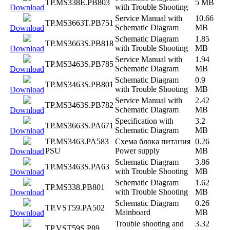
TP.MS338E.PB803
5 MB
with Trouble Shooting
Download
Service Manual with
10.66
TP.MS3663T.PB751
Schematic Diagram
MB
Download
Schematic Diagram
1.85
TP.MS3663S.PB818
with Trouble Shooting
MB
Download
Service Manual with
1.94
TP.MS3463S.PB785
Schematic Diagram
MB
Download
Schematic Diagram
0.9
TP.MS3463S.PB801
with Trouble Shooting
MB
Download
Service Manual with
2.42
TP.MS3463S.PB782
Schematic Diagram
MB
Download
Specification with
3.2
TP.MS3663S.PA671
Schematic Diagram
MB
Download
TP.MS3463.PA583
Схема блока питания
0.26
PSU
Power supply
MB
Download
Schematic Diagram
3.86
TP.MS3463S.PA63
with Trouble Shooting
MB
Download
Schematic Diagram
1.62
TP.MS338.PB801
with Trouble Shooting
MB
Download
Schematic Diagram
0.26
TP.VST59.PA502
Mainboard
MB
Download
Trouble shooting and
3.32
TP.VST59S.P89