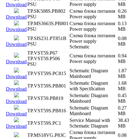
PSU
Power supply
MB
Download
TP.SK508S.PB802
Схема блока питания
0.26
PSU
Power supply
MB
Download
TP.MS3663S.PB801
Схема блока питания
0.13
PSU
Power supply
MB
Download
Схема блока питания
TP.SIS231.PT851B
0.08
Power supply
PSU
MB
Download
Schematic
TP.VST59.P67
Схема блока питания
0.94
TP.VST59.P506
Power supply
MB
Download
PSU
Schematic Diagram
1.87
TP.VST59S.PC815
Mainboard
MB
Download
Schematic Diagram
1.68
TP.VST59S.PB801
with Specification
MB
Download
Schematic Diagram
0.45
TP.VST59.PB819
Mainboard
MB
Download
Schematic Diagram
0.27
TP.VST59S.PB816
Mainboard
MB
Download
Service Manual with
38.43
TP.VST59S.PC1
Schematic Diagram
MB
Download
Схема блока питания
TP.MS18VG.P83C
0.08
Power supply