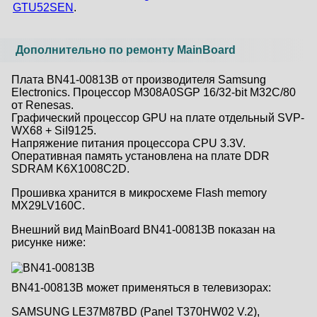
GTU52SEN
.
Дополнительно по ремонту MainBoard
Плата BN41-00813B от производителя Samsung
Electronics. Процессор M308A0SGP 16/32-bit M32C/80
от Renesas.
Графический процессор GPU на плате отдельный SVP-
WX68 + SiI9125.
Напряжение питания процессора CPU 3.3V.
Оперативная память установлена на плате DDR
SDRAM K6X1008C2D.
Прошивка хранится в микросхеме Flash memory
MX29LV160C.
Внешний вид MainBoard BN41-00813B показан на
рисунке ниже:
BN41-00813B может применяться в телевизорах:
SAMSUNG LE37M87BD (Panel T370HW02 V.2),