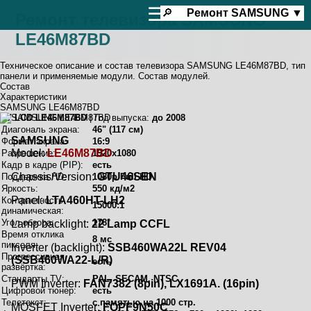
☰
🔎
Ремонт
SAMSUNG
▼
Ремонт телевизора SAMSUNG
LE46M87BD
Техническое описание и состав телевизора SAMSUNG LE46M87BD, тип
панели и применяемые модули. Состав модулей.
Состав
Характеристики
SAMSUNG LE46M87BD
TV LCD LE46M87BD
| Год выпуска:
до 2008
Диагональ экрана:
46" (117 см)
SAMSUNG
Формат экрана:
16:9
Model:
LE46M87BD
Разрешение:
1920x1080
Кадр в кадре (PIP):
есть
Chassis/Version:
GTU46SEN
Поддержка HD:
1080p Full HD
Яркость:
550 кд/м2
Panel:
LTA460HT-LH2
Контрастность
15000:1
динамическая:
Угол обзора:
178°
Lamp backlight:
22 Lamp CCFL
Время отклика
8 мс
пикселя:
Inverter (backlight):
SSB460WA22L REV04
Прогрессивная
(SSB460WA22-L/R)
есть
развёртка:
Стандарты TV:
PAL, SECAM, NTSC
PWM Inverter:
FAN7382 (8pin), LX1691A. (16pin)
Цифровой тюнер:
есть
Телетекст:
с памятью на 1000 стр.
MOSFET Inverter:
FQPF9N50C