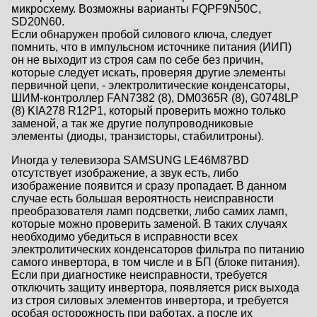
микросхему. Возможны варианты FQPF9N50C,
SD20N60.
Если обнаружен пробой силового ключа, следует
помнить, что в импульсном источнике питания (ИИП)
он не выходит из строя сам по себе без причин,
которые следует искать, проверяя другие элементы
первичной цепи, - электролитические конденсаторы,
ШИМ-контроллер FAN7382 (8), DM0365R (8), G0748LP
(8) KIA278 R12P1, который проверить можно только
заменой, а так же другие полупроводниковые
элементы (диоды, транзисторы, стабилитроны).
Иногда у телевизора SAMSUNG LE46M87BD
отсутствует изображение, а звук есть, либо
изображение появится и сразу пропадает. В данном
случае есть большая вероятность неисправности
преобразователя ламп подсветки, либо самих ламп,
которые можно проверить заменой. В таких случаях
необходимо убедиться в исправности всех
электролитических конденсаторов фильтра по питанию
самого инвертора, в том числе и в БП (блоке питания).
Если при диагностике неисправности, требуется
отключить защиту инвертора, появляется риск выхода
из строя силовых элементов инвертора, и требуется
особая осторожность при работах, а после их