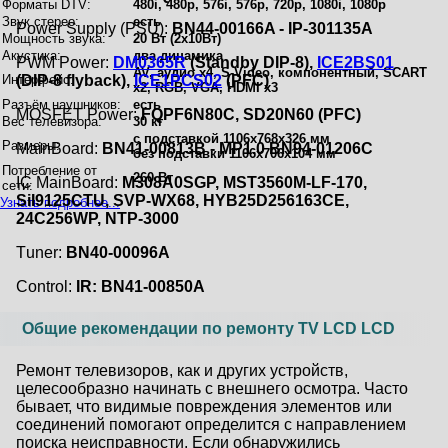
Форматы DTV:
480i, 480p, 576i, 576p, 720p, 1080i, 1080p
Звук стерео:
есть
Power Supply (PSU):
BN44-00166A - IP-301135A
Мощность звука:
20 Вт (2x10Вт)
Акустика:
два динамика
PWM Power:
DM0365R
(Standby DIP-8),
ICE2BS01
AV, аудио x4, S-Video, компонентный, SCART
Интерфейс:
(DIP-8 flyback),
ICE1PCS02
(PFC)
x2, RGB, VGA, HDMI x3
Разъём наушников:
есть
MOSFET Power:
FQPF6N80C, SD20N60 (PFC)
Вес телевизора:
30 кг
с подставкой 1106x768x326 мм
Размеры:
MainBoard:
BN41-00813B - MP1.0 BN94-01206C
без подставки 1106x706x104 мм
Потребление от
260 Вт
IC MainBoard:
M308A0SGP, MST3560M-LF-170,
сети:
SiI9125CTU, SVP-WX68, HYB25D256163CE,
Узнать подробнее...
24C256WP, NTP-3000
Тuner:
BN40-00096A
Control:
IR: BN41-00850A
Общие рекомендации по ремонту TV LCD LCD
Ремонт телевизоров, как и других устройств,
целесообразно начинать с внешнего осмотра. Часто
бывает, что видимые повреждения элементов или
соединений помогают определится с направлением
поиска неисправности. Если обнаружились