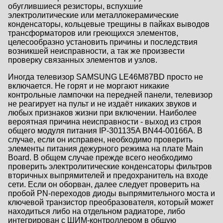
обуглившиеся резисторы, вспухшие
электролитические или металлокерамические
конденсаторы, кольцевые трещины в пайках выводов
трансформаторов или греющихся элементов,
целесообразно установить причины и последствия
возникшей неисправности, а так же произвести
проверку связанных элементов и узлов.
Иногда телевизор SAMSUNG LE46M87BD просто не
включается. Не горят и не моргают никакие
контрольные лампочки на передней панели, телевизор
не реагирует на пульт и не издаёт никаких звуков и
любых признаков жизни при включении. Наиболее
вероятная причина неисправности - выход из строя
общего модуля питания IP-301135A BN44-00166A. В
случае, если он исправен, необходимо проверить
элементы питания дежурного режима на плате Main
Board. В общем случае прежде всего необходимо
проверить электролитические конденсаторы фильтров
вторичных выпрямителей и предохранитель на входе
сети. Если он оборван, далее следует проверить на
пробой PN-переходов диоды выпрямительного моста и
ключевой транзистор преобразователя, который может
находиться либо на отдельном радиаторе, либо
интегрирован с ШИМ-контроллером в общую