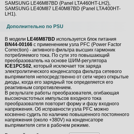
SAMSUNG LE46M87BD (Panel LTA460HT-LH2),
SAMSUNG LE40M87 LE40M87BD (Panel LTA400HT-
LH1).
Дополнительно по PSU
В модели
LE46M87BD
используется блок питания
BN44-00166
с применением узла PFC (Power Factor
Correction) - активного фильтра высших гармоник
потребляемого тока. По сути это повышающий
преобразователь на основе ШИМ-регулятора
ICE1PCS02
, который исключает ток заряда
электролитического конденсатора фильтра сетевого
выпрямителя непосредственно от сети через открытые
диоды, когда его зарядный ток определяется его
реактивным сопротивлением.
В результате работы преобразователя, огибающая
высокочастотных импульсов входного тока
преобразователя повторит форму и фазу входного
напряжения. Об исправности узла PFC можно
косвенно судить по наличию повышенного постоянного
напряжения (около +380V) на конденсаторе
выпрямителя сети в рабочем режиме.