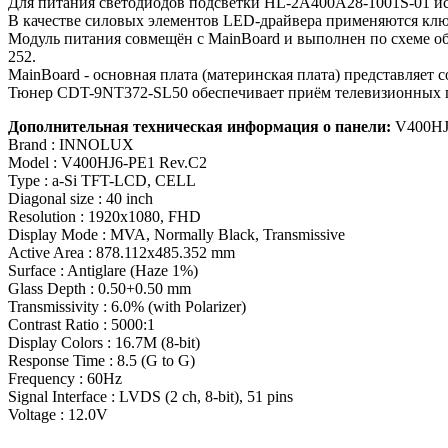
Для питания светодиодов подсветки HL-2A400A28-1001S-01 и
В качестве силовых элементов LED-драйвера применяются клю
Модуль питания совмещён с MainBoard и выполнен по схеме 
252.
MainBoard - основная плата (материнская плата) представл
Тюнер CDT-9NT372-SL50 обеспечивает приём телевизионных п
Дополнительная техническая информация о панели:
V400HJ
Brand : INNOLUX
Model : V400HJ6-PE1 Rev.C2
Type : a-Si TFT-LCD, CELL
Diagonal size : 40 inch
Resolution : 1920x1080, FHD
Display Mode : MVA, Normally Black, Transmissive
Active Area : 878.112x485.352 mm
Surface : Antiglare (Haze 1%)
Glass Depth : 0.50+0.50 mm
Transmissivity : 6.0% (with Polarizer)
Contrast Ratio : 5000:1
Display Colors : 16.7M (8-bit)
Response Time : 8.5 (G to G)
Frequency : 60Hz
Signal Interface : LVDS (2 ch, 8-bit), 51 pins
Voltage : 12.0V