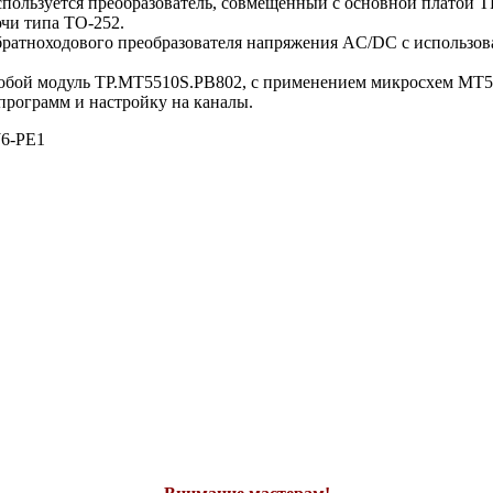
спользуется преобразователь, совмещённый с основной платой
чи типа TO-252.
обратноходового преобразователя напряжения AC/DC c использ
яет собой модуль TP.MT5510S.PB802, с применением микросхем
рограмм и настройку на каналы.
6-PE1