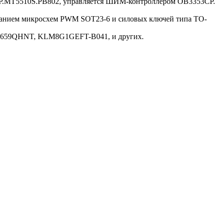
 TP.MT5510S.PB802, управляется ШИМ-контроллером OB3353CP.
ованием микросхем PWM SOT23-6 и силовых ключей типа TO-
 MT5659QHNT, KLM8G1GEFT-B041, и других.