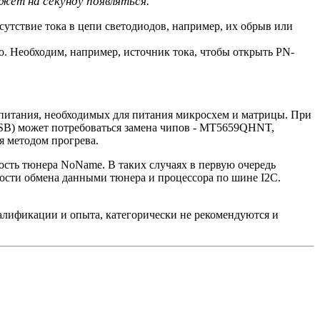
жет на секунду появляться.
утствие тока в цепи светодиодов, например, их обрыв или
о. Необходим, например, источник тока, чтобы открыть PN-
 питания, необходимых для питания микросхем и матрицы. При
SSB) может потребоваться замена чипов - MT5659QHNT,
 методом прогрева.
ость тюнера NoName. В таких случаях в первую очередь
ости обмена данными тюнера и процессора по шине I2C.
лификации и опыта, категорически не рекомендуются и