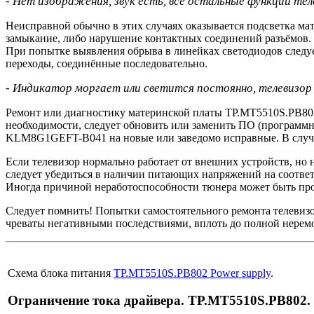
- Нет изображения, звук есть, все остальные функции те
Неисправной обычно в этих случаях оказывается подсветка ма
замыкание, либо нарушение контактных соединений разъёмов.
При попытке выявления обрыва в линейках светодиодов следует
переходы, соединённые последовательно.
- Индикатор моргает или светится постоянно, телевизор н
Ремонт или диагностику материнской платы TP.MT5510S.PB802 
необходимости, следует обновить или заменить ПО (программн
KLM8G1GEFT-B041 на новые или заведомо исправные. В случа
Если телевизор нормально работает от внешних устройств, но 
следует убедиться в наличии питающих напряжений на соответ
Иногда причиной неработоспособности тюнера может быть пр
Следует помнить! Попытки самостоятельного ремонта телеви
чреваты негативными последствиями, вплоть до полной нерем
Схема блока питания
TP.MT5510S.PB802 Power supply
.
Ограничение тока драйвера. TP.MT5510S.PB802