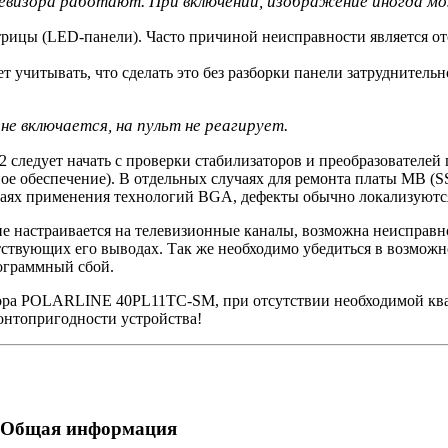
левизора работают. При включении, изображение иногда мо
трицы (LED-панели). Часто причиной неисправности является отс
 учитывать, что сделать это без разборки панели затруднительн
е включается, на пульт не реагирует.
следует начать с проверки стабилизаторов и преобразователей
ое обеспечение). В отдельных случаях для ремонта платы MB (
ях применения технологий BGA, дефекты обычно локализуются
не настраивается на телевизионные каналы, возможна неисправн
ствующих его выводах. Так же необходимо убедиться в возможн
ограммный сбой.
зора POLARLINE 40PL11TC-SM, при отсутствии необходимой ква
онтопригодности устройства!
. Общая информация