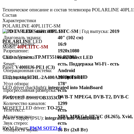
Техническое описание и состав телевизора POLARLINE 40PL1
Состав
Характеристики
POLARLINE 40PL11TC-SM
LCD TV LED Smart 40PL11TC-SM
| Год выпуска:
2019
Диагональ экрана:
40" (102 см)
POLARLINE
LED
Формат экрана:
16:9
Model:
40PL11TC-SM
Разрешение:
1920x1080
Chassis/Version:
TP.MT5510S.PB802
LED подсветка:
есть, Direct LED
Smart:
есть. Поддержка Wi-Fi - есть
Panel:
V400HJ6-PE1 (C3)
Операционная система:
Android
Поддержка HD:
1080p Full HD
LED backlight:
HL-2A400A28-1001S-01
Угол обзора:
178°
LED driver (backlight):
integrated into MainBoard
Прогрессивная развёртка:
есть
Цифровой тюнер:
DVB-T MPEG4, DVB-T2, DVB-C
PWM LED driver:
OB3353CP
Количество каналов:
1299
MOSFET LED driver:
TO-252
Телетекст:
есть
Мультимедиа:
MP3, MPEG4, HEVC (H.265), Xvid
Power Supply (PSU):
integrated into MainBoard
Звук стерео:
есть
PWM Power:
PWM SOT23-6
Мощность звука:
16 Вт (2х8 Вт)