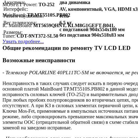
Акустика:
два динамика
MOSFET Power:
TO-252
Интерфейс:
AV, компонентный, VGA, HDMI x3, U
MainBoard:
TP.MT5510S.PB802
Разъём наушников:
есть
Вес телевизора:
6.5 кг
IC MainBoard:
MT5659QHNT, KLM8G1GEFT-B041,
с подставкой 904x554x180 мм
Размеры:
без подставки 904x518x83 мм
Тuner:
CDT-9NT372-SL50
Узнать подробнее...
Общие рекомендации по ремонту TV LCD LED
Возможные неисправности
- Телевизор POLARLINE 40PL11TC-SM не включается, не реа
Неисправность в таких случаях следует искать в первую очер
основной платой MainBoard TP.MT5510S.PB802 в данной модели
исправность силовых ключей (TO-252) и выпрямительных диод
При любых пробоях полупроводников во вторичных цепях, пре
отсутствуют. А при КЗ в силовых элементах первичной цепи, ка
Ключи Mos-Fet, применяемые в импульсных источниках питания
режиме, либо спровоцировать превышение максимальных знач
элементы ООС (отрицательной обратной связи) в схеме стаб
заменой на заведомо исправные.