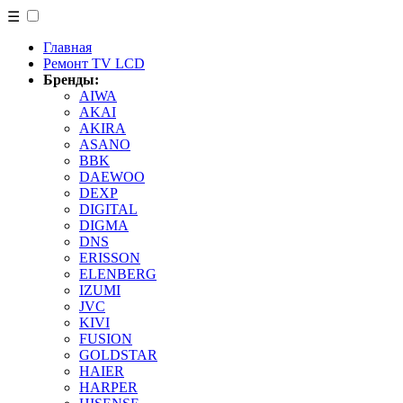
☰
Главная
Ремонт TV LCD
Бренды:
AIWA
AKAI
AKIRA
ASANO
BBK
DAEWOO
DEXP
DIGITAL
DIGMA
DNS
ERISSON
ELENBERG
IZUMI
JVC
KIVI
FUSION
GOLDSTAR
HAIER
HARPER