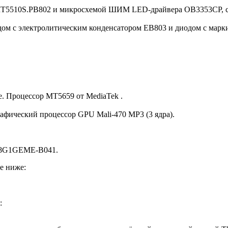
.MT5510S.PB802 и микросхемой ШИМ LED-драйвера OB3353CP, сл
дом с электролитическим конденсатором EB803 и диодом с марк
. Процессор MT5659 от MediaTek .
афический процессор GPU Mali-470 MP3 (3 ядра).
M8G1GEME-B041.
е ниже:
: