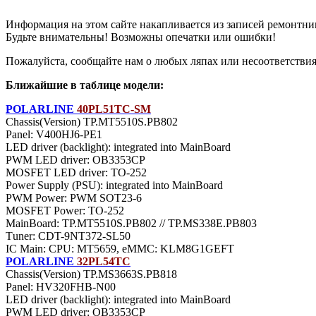
Информация на этом сайте накапливается из записей ремонтни
Будьте внимательны! Возможны опечатки или ошибки!
Пожалуйста, сообщайте нам о любых ляпах или несоответствиях
Ближайшие в таблице модели:
POLARLINE
40PL51TC-SM
Chassis(Version) TP.MT5510S.PB802
Panel: V400HJ6-PE1
LED driver (backlight): integrated into MainBoard
PWM LED driver: OB3353CP
MOSFET LED driver: TO-252
Power Supply (PSU): integrated into MainBoard
PWM Power: PWM SOT23-6
MOSFET Power: TO-252
MainBoard: TP.MT5510S.PB802 // TP.MS338E.PB803
Тuner: CDT-9NT372-SL50
IC Main: CPU: MT5659, eMMC: KLM8G1GEFT
POLARLINE
32PL54TC
Chassis(Version) TP.MS3663S.PB818
Panel: HV320FHB-N00
LED driver (backlight): integrated into MainBoard
PWM LED driver: OB3353CP