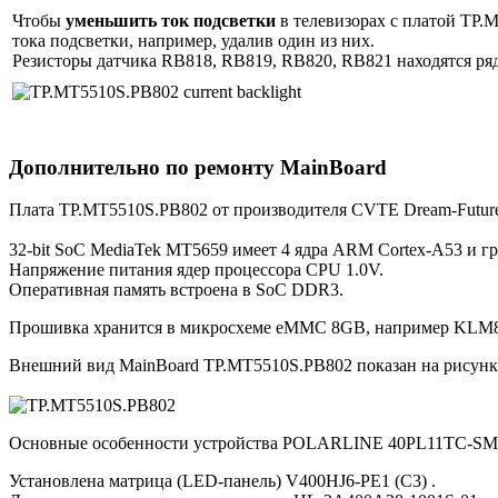
Чтобы
уменьшить ток подсветки
в телевизорах с платой TP
тока подсветки, например, удалив один из них.
Резисторы датчика RB818, RB819, RB820, RB821 находятся ря
Дополнительно по ремонту MainBoard
Плата TP.MT5510S.PB802 от производителя CVTE Dream-Future
32-bit SoC MediaTek MT5659 имеет 4 ядра ARM Cortex-A53 и гр
Напряжение питания ядер процессора CPU 1.0V.
Оперативная память встроена в SoC DDR3.
Прошивка хранится в микросхеме eMMC 8GB, например KL
Внешний вид MainBoard TP.MT5510S.PB802 показан на рисунк
Основные особенности устройства POLARLINE 40PL11TC-SM
Установлена матрица (LED-панель) V400HJ6-PE1 (C3) .