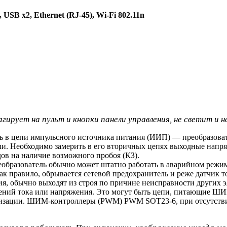
SB x2, Ethernet (RJ-45), Wi-Fi 802.11n
гирует на пульт и кнопки панели управления, не светит и 
едь в цепи импульсного источника питания (ИИП) — преобразова
. Необходимо замерить в его вторичных цепях выходные напряже
ов на наличие возможного пробоя (КЗ).
образователь обычно может штатно работать в аварийном режи
к правило, обрывается сетевой предохранитель и реже датчик то
, обычно выходят из строя по причине неисправности других э
ений тока или напряжения. Это могут быть цепи, питающие ШИ
илизации. ШИМ-контроллеры (PWM) PWM SOT23-6, при отсутств