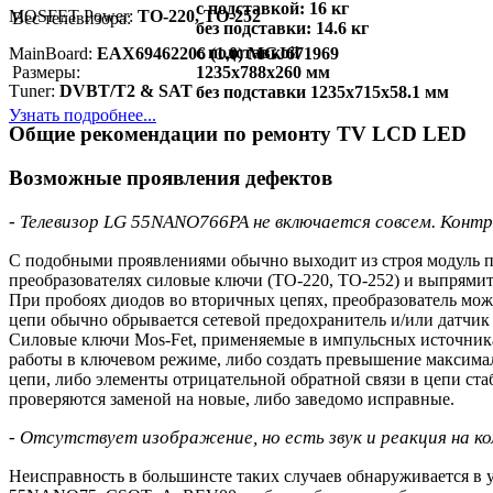
с подставкой: 16 кг
MOSFET Power:
TO-220, TO-252
Вес телевизора:
без подставки: 14.6 кг
с подставкой
MainBoard:
EAX69462206 (1.0) MGJ671969
Размеры:
1235x788x260 мм
Тuner:
DVBT/T2 & SAT
без подставки 1235x715x58.1 мм
Узнать подробнее...
Общие рекомендации по ремонту TV LCD LED
Возможные проявления дефектов
- Телевизор LG 55NANO766PA не включается совсем. Контро
С подобными проявлениями обычно выходит из строя модуль пи
преобразователях силовые ключи (TO-220, TO-252) и выпрями
При пробоях диодов во вторичных цепях, преобразователь мож
цепи обычно обрывается сетевой предохранитель и/или датчик 
Силовые ключи Mos-Fet, применяемые в импульсных источниках
работы в ключевом режиме, либо создать превышение максим
цепи, либо элементы отрицательной обратной связи в цепи 
проверяются заменой на новые, либо заведомо исправные.
- Отсутствует изображение, но есть звук и реакция на к
Неисправность в большинсте таких случаев обнаруживается в