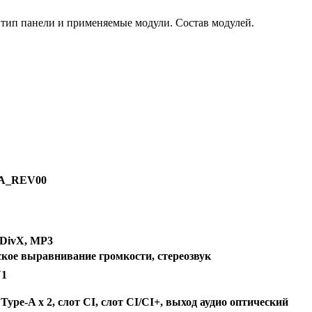
тип панели и применяемые модули. Состав модулей.
A_REV00
DivX, MP3
еское выравнивание громкости, стереозвук
U1
 Type-A x 2, слот CI, слот CI/CI+, выход аудио оптический