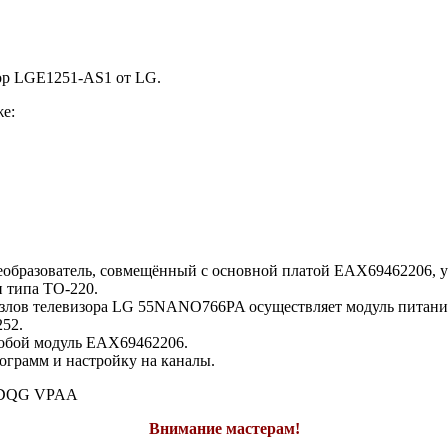
сор LGE1251-AS1 от LG.
е:
реобразователь, совмещённый с основной платой EAX69462206
 типа TO-220.
лов телевизора LG 55NANO766PA осуществляет модуль питания
52.
 собой модуль EAX69462206.
грамм и настройку на каналы.
DQG VPAA
Внимание мастерам!