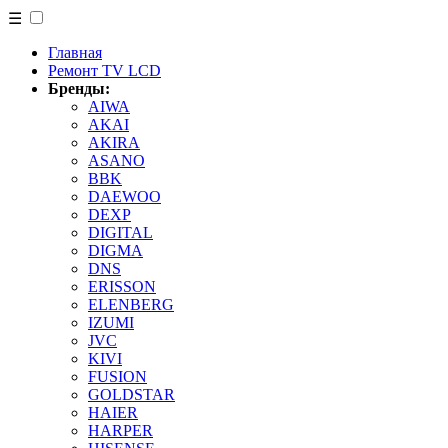
☰
Главная
Ремонт TV LCD
Бренды:
AIWA
AKAI
AKIRA
ASANO
BBK
DAEWOO
DEXP
DIGITAL
DIGMA
DNS
ERISSON
ELENBERG
IZUMI
JVC
KIVI
FUSION
GOLDSTAR
HAIER
HARPER