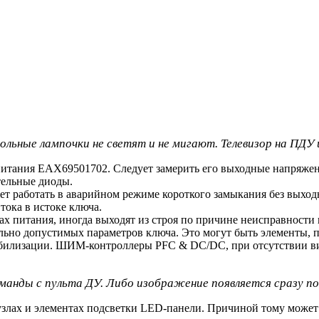
льные лампочки не светят и не мигают. Телевизор на ПДУ и
тания EAX69501702. Следует замерить его выходные напряжения 
тельные диоды.
ет работать в аварийном режиме короткого замыкания без выхо
тока в истоке ключа.
 питания, иногда выходят из строя по причине неисправности 
ально допустимых параметров ключа. Это могут быть элементы
стабилизации. ШИМ-контроллеры PFC & DC/DC, при отсутствии
оманды с пульта ДУ. Либо изображение появляется сразу по
 узлах и элементах подсветки LED-панели. Причиной тому мож