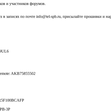
ков и участников форумов.
 в записях по почте info@tel-spb.ru, присылайте прошивки и на
19UL6
Remote: AKB75855502
 R5F100BCAFP
LPB-3P