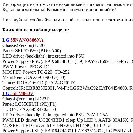
Информация на этом сайте накапливается из записей ремонтни
Будьте внимательны! Возможны опечатки или ошибки!
Пожалуйста, сообщайте нам о любых ляпах или несоответствиях
Ближайшие в таблице модели:
LG
55NANO866NA
Chassis(Version) LJ20
Panel: SEL550W0 (BD0-A00)
LED driver (backlight): integrated into PSU
Power Supply (PSU): EAX68248011 (1.9) EAY65169911 LGP55-
PWM Power: PFC & DC
MOSFET Power: TO-220, TO-252
MainBoard: EAX69109605 (1.0)
Тuner: TDJA-G601D (TDJA-G701D)
Control: IR: EBR83592301, Wi-Fi: LGSBWAC92 EAT64454803, 
LG
55LM860V
Chassis(Version) LD23E
Panel: LC550EUH (PE)(F1)
T-CON: EAX64583702-1.0
LED driver (backlight): integrated into PSU; 78V 1.25A
PWM LED driver: UC2843BD1 (Step-Up LED ), AAT2430AISX,
MOSFET LED driver: STF19NF20, PHT4NQ10LT *12
Power Supply (PSU): EAX64744301 EAY62512802, LGP55H-12