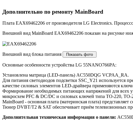
Дополнительно по ремонту MainBoard
Плата EAX69462206 от производителя LG Electronics. Процес
Внешний вид MainBoard EAX69462206 показан на рисунке ниж
Внешний вид блока питания
Основные особенности устройства LG 55NANO766PA:
Установлена матрица (LED-панель) AC550DQG VCPAA_RA.
Для питания светодиодов подсветки SSC_Y21 используется п
качестве силовых элементов LED-драйвера применяются ключи
Формирование необходимых питающих напряжений для всех уз
микросхем PFC & DC/DC и силовых ключей типа TO-220, TO-2
MainBoard - основная плата (материнская плата) представляет
Тюнер DVBT/T2 & SAT обеспечивает приём телевизионных про
Дополнительная техническая информация о панели:
AC550