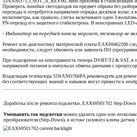
55NANO75_CSOT_A_REV00, либо проблема в стабилизации и
Проверить линейки светодиодов на предмет обрыва без разбор
переходы и потребуется напряжение порядка десятков вольт, а 
мультиметры, как правило, слегка засвечивают один 3-вольто
PN-переход его защитного стабилитрона. В неисправных LED-ах
- Индикатор на передней панели моргает, телевизор не вк
Ремонт или диагностику материнской платы EAX69462206 следу
необходимости, следует обновить или заменить ПО (программн
При подозрении на неисправность тюнера DVBT/T2 & SAT, в п
напряжений питания и импульсах обмена данными с процессор
Владельцам телевизора 55NANO766PA рекомендуем для ремонт
без соответствующих знаний и навыков могут привести к нео
Доработка после ремонта подсветки. EAX69501702 Step-Down 
Уменьшить ток подсветки
можно удалить один или несколько
преобразователя (Step-Down), в истоке силового ключа датчик 