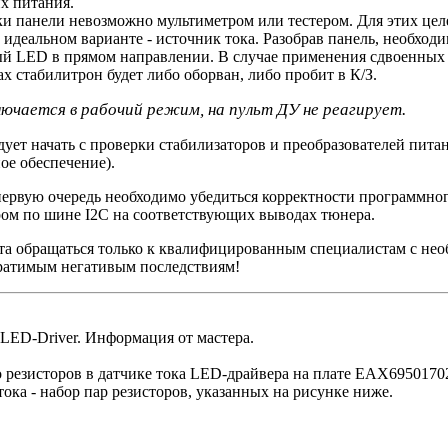
х питания.
ки панели невозможно мультиметром или тестером. Для этих це
в идеальном варианте - источник тока. Разобрав панель, необхо
вый LED в прямом направлении. В случае применения сдвоенных
 стабилитрон будет либо оборван, либо пробит в К/З.
лючается в рабочий режим, на пульт ДУ не реагирует.
ет начать с проверки стабилизаторов и преобразователей пита
ое обеспечение).
ервую очередь необходимо убедиться корректности программног
ом по шине I2C на соответствующих выводах тюнера.
а обращаться только к квалифицированным специалистам с нео
братимым негативым последствиям!
LED-Driver. Информация от мастера.
 резисторов в датчике тока LED-драйвера на плате EAX695017
тока - набор пар резисторов, указанных на рисунке ниже.