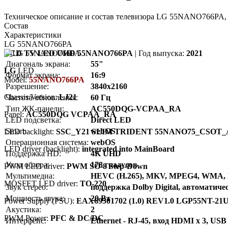
Техническое описание и состав телевизора LG 55NANO766PA, 
Состав
Характеристики
LG 55NANO766PA
LCD TV LED UHD 55NANO766PA
| Год выпуска:
2021
Диагональ экрана:
55"
LG
LED
Формат экрана:
16:9
Model:
55NANO766PA
Разрешение:
3840x2160
Chassis/Version:
LJ21
Частота обновления:
60 Гц
Тип ЖК-панели:
AC550DQG-VCPAA_RA
Panel:
AC550DQG VCPAA_RA
LED подсветка:
Direct LED
Smart:
webOS
LED backlight:
SSC_Y21 SLIM TRIDENT 55NANO75_CSOT_
Операционная система:
webOS
LED driver (backlight):
integrated into MainBoard
Поддержка HD:
4K UHD
Угол обзора:
178 градусов
PWM LED driver:
PWM SO-8 Step-Down
Мультимедиа:
HEVC (H.265), MKV, MPEG4, WMA, 
MOSFET LED driver:
TO-220
Звук стерео:
поддержка Dolby Digital, автоматич
Мощность звука:
20 Вт
Power Supply (PSU):
EAX69501702 (1.0) REV1.0 LGP55NT-21
Акустика:
2
PWM Power:
PFC & DC/DC
Интерфейс:
Ethernet - RJ-45, вход HDMI x 3, USB