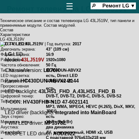
☰
🔎
Ремонт
LG
▼
Ремонт телевизора LG 43LJ519V
Техническое описание и состав телевизора LG 43LJ519V, тип панели и
применяемые модули. Состав модулей.
Состав
Характеристики
LG 43LJ519V
LCD TV LED 43LJ519V
| Год выпуска:
2017
Диагональ экрана:
43" (109 см)
LG
LED
Формат экрана:
16:9
Model:
43LJ519V
Разрешение:
1920x1080
Частота обновления:
50 Гц
Chassis/Version:
LD76H
Тип ЖК-панели:
HC430DUN-ABVX2
LED подсветка:
есть, Direct LED
Panel:
HC430DUN-ABVX2-2144
Поддержка HD:
1080p Full HD
Прогрессивная
есть
развёртка:
LED backlight:
43LH51_FHD_A,43LH51_FHD_B
Цифровой тюнер:
DVB-T, DVB-T2, DVB-C, DVB-S, DVB-S2
Телетекст:
есть
T-CON:
HV430FHB-N1D 47-6021141
MP3, WMA, MPEG4, HEVC (H.265), DivX, MKV,
Мультимедиа:
JPEG
LED driver (backlight):
integrated into MainBoard
Звук стерео:
есть
Мощность звука:
10 Вт (2х5 Вт)
PWM LED driver:
MP3378E
Акустика:
два динамика
Интерфейс:
AV, компонентный, HDMI x2, USB
MOSFET LED driver:
AOD2922
C подставкой 976x633x218 мм