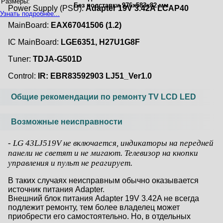
Размеры:
Без подставки 976x583x82 мм
Power Supply (PSU):
Adapter 19V 3.42A LCAP40
Узнать подробнее...
MainBoard:
EAX67041506 (1.2)
IC MainBoard:
LGE6351, H27U1G8F
Тuner:
TDJA-G501D
Control:
IR: EBR83592903 LJ51_Ver1.0
Общие рекомендации по ремонту TV LCD LED
Возможные неисправности
- LG 43LJ519V не включается, индикаторы на передней
панели не светят и не мигают. Телевизор на кнопки
управления и пульт не реагирует.
В таких случаях неисправным обычно оказывается
источник питания Adapter.
Внешний блок питания Adapter 19V 3.42A не всегда
подлежит ремонту, тем более владелец может
приобрести его самостоятельно. Но, в отдельных