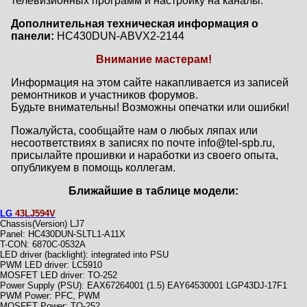
телевизионных программ и настройку на каналы.
Дополнительная техническая информация о
панели:
HC430DUN-ABVX2-2144
Внимание мастерам!
Информация на этом сайте накапливается из записей
ремонтников и участников форумов.
Будьте внимательны! Возможны опечатки или ошибки!
Пожалуйста, сообщайте нам о любых ляпах или
несоответствиях в записях по почте info@tel-spb.ru,
присылайте прошивки и наработки из своего опыта,
опубликуем в помощь коллегам.
Ближайшие в таблице модели:
LG
43LJ594V
Chassis(Version) LJ7
Panel: HC430DUN-SLTL1-A11X
T-CON: 6870C-0532A
LED driver (backlight): integrated into PSU
PWM LED driver: LC5910
MOSFET LED driver: TO-252
Power Supply (PSU): EAX67264001 (1.5) EAY64530001 LGP43DJ-17F1
PWM Power: PFC, PWM
MOSFET Power: TO-252