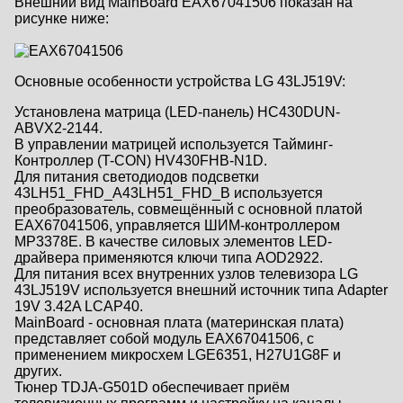
Внешний вид MainBoard EAX67041506 показан на
рисунке ниже:
Основные особенности устройства LG 43LJ519V:
Установлена матрица (LED-панель) HC430DUN-
ABVX2-2144.
В управлении матрицей используется Тайминг-
Контроллер (T-CON) HV430FHB-N1D.
Для питания светодиодов подсветки
43LH51_FHD_A43LH51_FHD_B используется
преобразователь, совмещённый с основной платой
EAX67041506, управляется ШИМ-контроллером
MP3378E. В качестве силовых элементов LED-
драйвера применяются ключи типа AOD2922.
Для питания всех внутренних узлов телевизора LG
43LJ519V используется внешний источник типа Adapter
19V 3.42A LCAP40.
MainBoard - основная плата (материнская плата)
представляет собой модуль EAX67041506, с
применением микросхем LGE6351, H27U1G8F и
других.
Тюнер TDJA-G501D обеспечивает приём