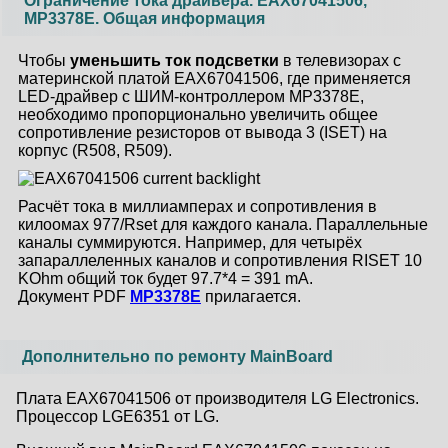
Ограничение тока драйвера. EAX67041506,
MP3378E. Общая информация
Чтобы
уменьшить ток подсветки
в телевизорах с
материнской платой EAX67041506, где применяется
LED-драйвер с ШИМ-контроллером MP3378E,
необходимо пропорционально увеличить общее
сопротивление резисторов от вывода 3 (ISET) на
корпус (R508, R509).
Расчёт тока в миллиамперах и сопротивления в
килоомах 977/Rset для каждого канала. Параллельные
каналы суммируются. Например, для четырёх
запараллеленных каналов и сопротивления RISET 10
KOhm общий ток будет 97.7*4 = 391 mA.
Документ PDF
MP3378E
прилагается.
Дополнительно по ремонту MainBoard
Плата EAX67041506 от производителя LG Electronics.
Процессор LGE6351 от LG.