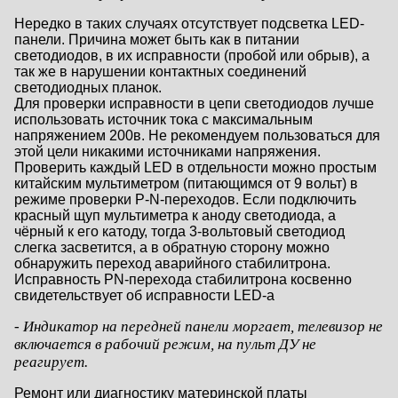
Нередко в таких случаях отсутствует подсветка LED-
панели. Причина может быть как в питании
светодиодов, в их исправности (пробой или обрыв), а
так же в нарушении контактных соединений
светодиодных планок.
Для проверки исправности в цепи светодиодов лучше
использовать источник тока с максимальным
напряжением 200в. Не рекомендуем пользоваться для
этой цели никакими источниками напряжения.
Проверить каждый LED в отдельности можно простым
китайским мультиметром (питающимся от 9 вольт) в
режиме проверки P-N-переходов. Если подключить
красный щуп мультиметра к аноду светодиода, а
чёрный к его катоду, тогда 3-вольтовый светодиод
слегка засветится, а в обратную сторону можно
обнаружить переход аварийного стабилитрона.
Исправность PN-перехода стабилитрона косвенно
свидетельствует об исправности LED-a
- Индикатор на передней панели моргает, телевизор не
включается в рабочий режим, на пульт ДУ не
реагирует.
Ремонт или диагностику материнской платы