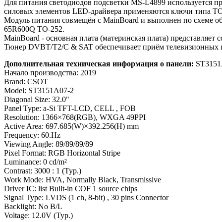
Для питания светодиодов подсветки MS-L4899 используется п
силовых элементов LED-драйвера применяются ключи типа TO
Модуль питания совмещён с MainBoard и выполнен по схеме 
65R600Q TO-252.
MainBoard - основная плата (материнская плата) представляет
Тюнер DVBT/T2/C & SAT обеспечивает приём телевизионных п
Дополнительная техническая информация о панели:
ST3151
Начало производства: 2019
Brand: CSOT
Model: ST3151A07-2
Diagonal Size: 32.0"
Panel Type: a-Si TFT-LCD, CELL , FOB
Resolution: 1366×768(RGB), WXGA 49PPI
Active Area: 697.685(W)×392.256(H) mm
Frequency: 60.Hz
Viewing Angle: 89/89/89/89
Pixel Format: RGB Horizontal Stripe
Luminance: 0 cd/m²
Contrast: 3000 : 1 (Typ.)
Work Mode: HVA, Normally Black, Transmissive
Driver IC: list Built-in COF 1 source chips
Signal Type: LVDS (1 ch, 8-bit) , 30 pins Connector
Backlight: No B/L
Voltage: 12.0V (Typ.)