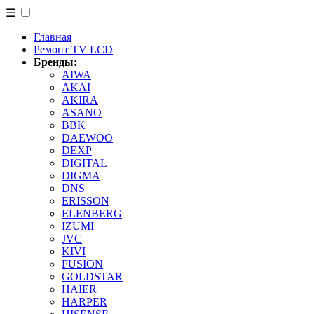
☰
Главная
Ремонт TV LCD
Бренды:
AIWA
AKAI
AKIRA
ASANO
BBK
DAEWOO
DEXP
DIGITAL
DIGMA
DNS
ERISSON
ELENBERG
IZUMI
JVC
KIVI
FUSION
GOLDSTAR
HAIER
HARPER