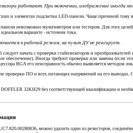
левизора работают. При включении, изображение иногда мо
злах и элементах подсветки LED-панели. Чаще причиной тому яв
 панели невозможно мультиметром или тестером. Для этих целе
 идеальном варианте - источник тока.
лючается в рабочий режим, на пульт ДУ не реагирует.
 следует начать с проверки стабилизаторов и преобразователей
ое обеспечение). Иногда требуют проверки или замены (если эт
оцессора BGA его неисправность обычно выявляется методом лок
ле проверки ПО и всех питающих напряжений на его выводах. 
а DOFFLER 32KH29 без соответствующей квалификации и необхо
рмация
UC7.820.00280836, можно удалить один из резисторов, соединён