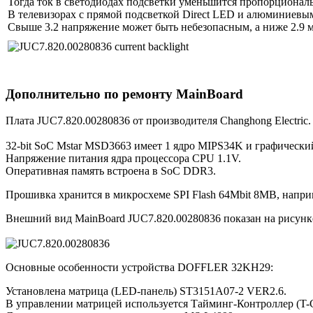
Тогда ток в светодиодах подсветки уменьшится пропорционал
В телевизорах с прямой подсветкой Direct LED и алюминиевым
Свыше 3.2 напряжение может быть небезопасным, а ниже 2.9 м
Дополнительно по ремонту MainBoard
Плата JUC7.820.00280836 от производителя Changhong Electric
32-bit SoC Mstar MSD3663 имеет 1 ядро MIPS34K и графически
Напряжение питания ядра процессора CPU 1.1V.
Оперативная память встроена в SoC DDR3.
Прошивка хранится в микросхеме SPI Flash 64Mbit 8MB, напри
Внешний вид MainBoard JUC7.820.00280836 показан на рисунк
Основные особенности устройства DOFFLER 32KH29:
Установлена матрица (LED-панель) ST3151A07-2 VER2.6.
В управлении матрицей используется Тайминг-Контроллер (T