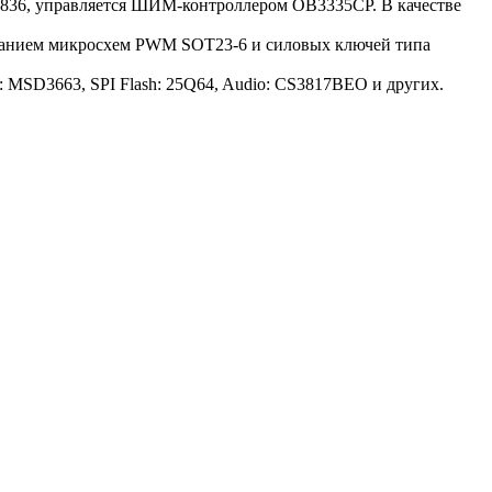
0836, управляется ШИМ-контроллером OB3335CP. В качестве
ованием микросхем PWM SOT23-6 и силовых ключей типа
: MSD3663, SPI Flash: 25Q64, Audio: CS3817BEO и других.