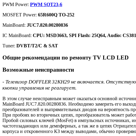
PWM Power:
PWM SOT23-6
MOSFET Power:
65R600Q TO-252
MainBoard:
JUC7.820.00280836
IC MainBoard:
CPU: MSD3663, SPI Flash: 25Q64, Audio: CS3
Тuner:
DVBT/T2/C & SAT
Общие рекомендации по ремонту TV LCD LED
Возможные неисправности
- Телевизор DOFFLER 32KH29 не включается. Отсутствуют
кнопки управления не реагирует.
В этом случае неисправным может оказаться основной источн
MainBoard JUC7.820.00280836. Необходимо замерить его выход
преобразователей и выпрямительных диодов на вероятность п
При пробоях во вторичных цепях, преобразователь может работ
Пробой силовых ключей (MosFet) в импульсных источниках, и
частотозадающих или демпферных, а так же в цепях Отрица
корпуса и откровенного КЗ между выводами, обычно проверяю