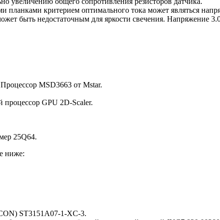
ьно увеличению общего сопротивления резисторов датчика.
и планками критерием оптимального тока может являться напряж
ожет быть недостаточным для яркости свечения. Напряжение 3.0
. Процессор MSD3663 от Mstar.
й процессор GPU 2D-Scaler.
мер 25Q64.
е ниже:
-CON) ST3151A07-1-XC-3.