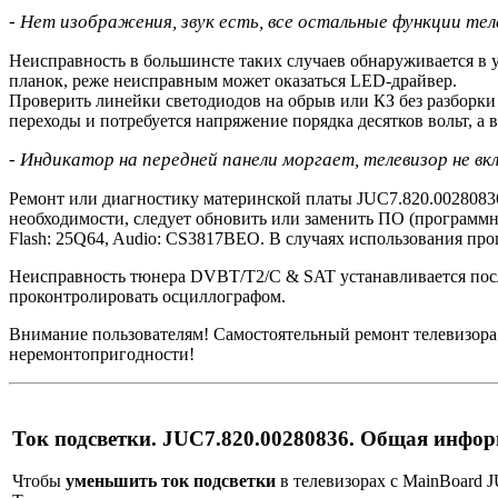
- Нет изображения, звук есть, все остальные функции те
Неисправность в большинсте таких случаев обнаруживается в у
планок, реже неисправным может оказаться LED-драйвер.
Проверить линейки светодиодов на обрыв или КЗ без разборки
переходы и потребуется напряжение порядка десятков вольт, а в
- Индикатор на передней панели моргает, телевизор не вк
Ремонт или диагностику материнской платы JUC7.820.00280836
необходимости, следует обновить или заменить ПО (программн
Flash: 25Q64, Audio: CS3817BEO. В случаях использования пр
Неисправность тюнера DVBT/T2/C & SAT устанавливается пос
проконтролировать осциллографом.
Внимание пользователям! Самостоятельный ремонт телевизор
неремонтопригодности!
Ток подсветки. JUC7.820.00280836. Общая инфо
Чтобы
уменьшить ток подсветки
в телевизорах с MainBoard J