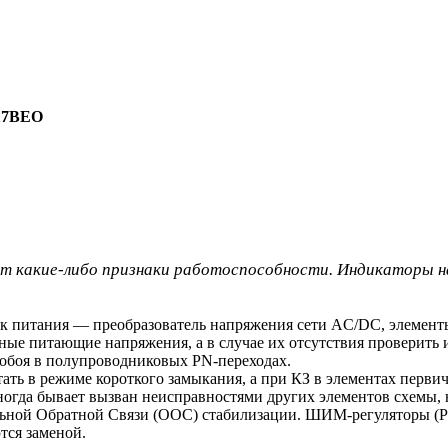
817BEO
 какие-либо признаки работоспособности. Индикаторы на 
ик питания — преобразователь напряжения сети AC/DC, элемент
ные питающие напряжения, а в случае их отсутствия проверить
робоя в полупроводниковых PN-переходах.
ать в режиме короткого замыкания, а при КЗ в элементах перви
ногда бывает вызван неисправностями других элементов схемы
тельной Обратной Связи (ООС) стабилизации. ШИМ-регуляторы
тся заменой.