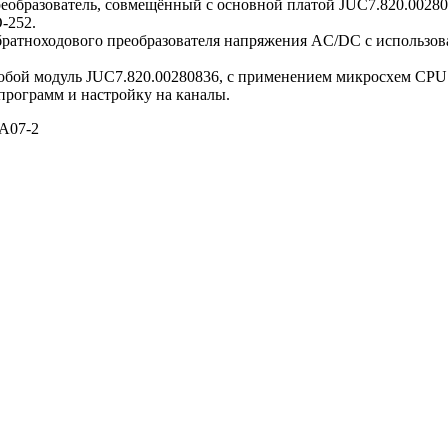
реобразователь, совмещённый с основной платой JUC7.820.0028
-252.
обратноходового преобразователя напряжения AC/DC c использ
 собой модуль JUC7.820.00280836, с применением микросхем CPU
рограмм и настройку на каналы.
A07-2