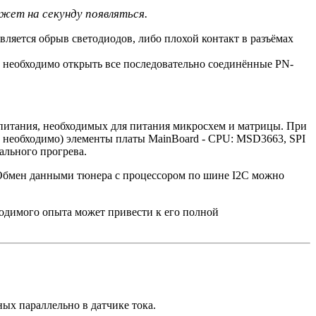
жет на секунду появляться.
ляется обрыв светодиодов, либо плохой контакт в разъёмах
й необходимо открыть все последовательно соединённые PN-
 питания, необходимых для питания микросхем и матрицы. При
о необходимо) элементы платы MainBoard - CPU: MSD3663, SPI
ального прогрева.
Обмен данными тюнера с процессором по шине I2C можно
димого опыта может привести к его полной
ных параллельно в датчике тока.