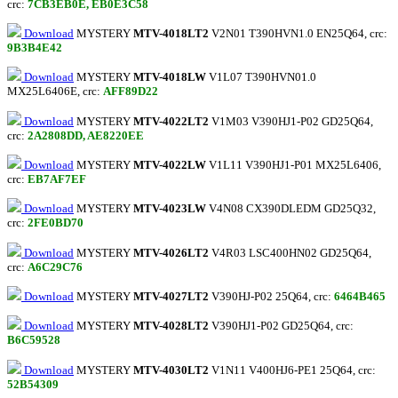
crc:
7CB3EB0E, EB0E3C58
Download
MYSTERY
MTV-4018LT2
V2N01 T390HVN1.0 EN25Q64, crc:
9B3B4E42
Download
MYSTERY
MTV-4018LW
V1L07 T390HVN01.0
MX25L6406E, crc:
AFF89D22
Download
MYSTERY
MTV-4022LT2
V1M03 V390HJ1-P02 GD25Q64,
crc:
2A2808DD, AE8220EE
Download
MYSTERY
MTV-4022LW
V1L11 V390HJ1-P01 MX25L6406,
crc:
EB7AF7EF
Download
MYSTERY
MTV-4023LW
V4N08 CX390DLEDM GD25Q32,
crc:
2FE0BD70
Download
MYSTERY
MTV-4026LT2
V4R03 LSC400HN02 GD25Q64,
crc:
A6C29C76
Download
MYSTERY
MTV-4027LT2
V390HJ-P02 25Q64, crc:
6464B465
Download
MYSTERY
MTV-4028LT2
V390HJ1-P02 GD25Q64, crc:
B6C59528
Download
MYSTERY
MTV-4030LT2
V1N11 V400HJ6-PE1 25Q64, crc:
52B54309