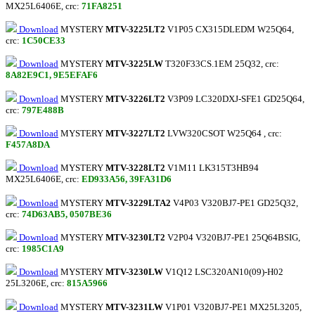
MX25L6406E, crc:
71FA8251
Download
MYSTERY
MTV-3225LT2
V1P05 CX315DLEDM W25Q64,
crc:
1C50CE33
Download
MYSTERY
MTV-3225LW
T320F33CS.1EM 25Q32, crc:
8A82E9C1, 9E5EFAF6
Download
MYSTERY
MTV-3226LT2
V3P09 LC320DXJ-SFE1 GD25Q64,
crc:
797E488B
Download
MYSTERY
MTV-3227LT2
LVW320CSOT W25Q64 , crc:
F457A8DA
Download
MYSTERY
MTV-3228LT2
V1M11 LK315T3HB94
MX25L6406E, crc:
ED933A56, 39FA31D6
Download
MYSTERY
MTV-3229LTA2
V4P03 V320BJ7-PE1 GD25Q32,
crc:
74D63AB5, 0507BE36
Download
MYSTERY
MTV-3230LT2
V2P04 V320BJ7-PE1 25Q64BSIG,
crc:
1985C1A9
Download
MYSTERY
MTV-3230LW
V1Q12 LSC320AN10(09)-H02
25L3206E, crc:
815A5966
Download
MYSTERY
MTV-3231LW
V1P01 V320BJ7-PE1 MX25L3205,