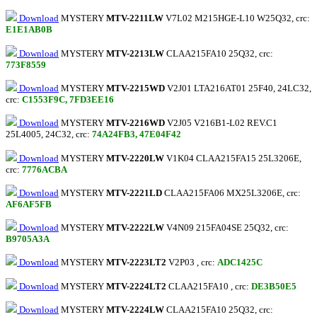
Download
MYSTERY
MTV-2211LW
V7L02 M215HGE-L10 W25Q32, crc:
E1E1AB0B
Download
MYSTERY
MTV-2213LW
CLAA215FA10 25Q32, crc:
773F8559
Download
MYSTERY
MTV-2215WD
V2J01 LTA216AT01 25F40, 24LC32,
crc:
C1553F9C, 7FD3EE16
Download
MYSTERY
MTV-2216WD
V2J05 V216B1-L02 REV.C1
25L4005, 24C32, crc:
74A24FB3, 47E04F42
Download
MYSTERY
MTV-2220LW
V1K04 CLAA215FA15 25L3206E,
crc:
7776ACBA
Download
MYSTERY
MTV-2221LD
CLAA215FA06 MX25L3206E, crc:
AF6AF5FB
Download
MYSTERY
MTV-2222LW
V4N09 215FA04SE 25Q32, crc:
B9705A3A
Download
MYSTERY
MTV-2223LT2
V2P03 , crc:
ADC1425C
Download
MYSTERY
MTV-2224LT2
CLAA215FA10 , crc:
DE3B50E5
Download
MYSTERY
MTV-2224LW
CLAA215FA10 25Q32, crc: