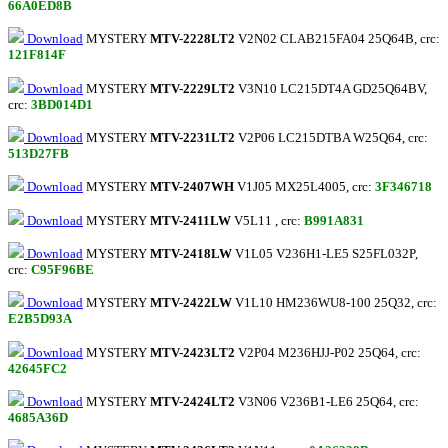
66A0ED8B
Download
MYSTERY
MTV-2228LT2
V2N02 CLAB215FA04 25Q64B, crc:
121F814F
Download
MYSTERY
MTV-2229LT2
V3N10 LC215DT4A GD25Q64BV,
crc:
3BD014D1
Download
MYSTERY
MTV-2231LT2
V2P06 LC215DTBA W25Q64, crc:
513D27FB
Download
MYSTERY
MTV-2407WH
V1J05 MX25L4005, crc:
3F346718
Download
MYSTERY
MTV-2411LW
V5L11 , crc:
B991A831
Download
MYSTERY
MTV-2418LW
V1L05 V236H1-LE5 S25FL032P,
crc:
C95F96BE
Download
MYSTERY
MTV-2422LW
V1L10 HM236WU8-100 25Q32, crc:
E2B5D93A
Download
MYSTERY
MTV-2423LT2
V2P04 M236HJJ-P02 25Q64, crc:
42645FC2
Download
MYSTERY
MTV-2424LT2
V3N06 V236B1-LE6 25Q64, crc:
4685A36D