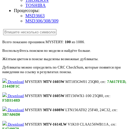
THOMSON
TOSHIBA
Процессоры:
MSD3663
MSD306/308/309
Всего показано прошивок MYSTERY:
100
из 1086.
Воспользуйтесь поиском по модели и найдёте больше.
Жёлтым цветом в поиске выделены возможные дубликаты.
Дубликаты можно определить по CRC CheckSum, которые появятся при
наведении на ссылку в результатах поиска.
Download
MYSTERY
MTV-1603W
MT185GW01 25Q80, crc:
7A617FED,
2144DF1C
Download
MYSTERY
MTV-1605W
HT156WX1-100 25Q80, crc:
F5D3148D
Download
MYSTERY
MTV-1608W
LTN156AT02 25F40, 24C32, crc:
3B7A06D0
Download
MYSTERY
MTV-1614LW
V1K10 CLAA156WB11A , crc:
E4749970