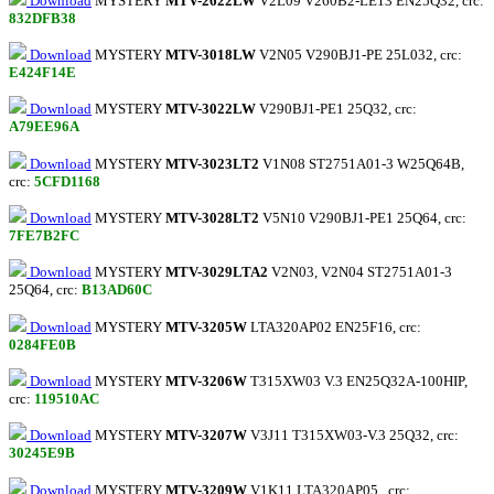
Download
MYSTERY
MTV-2622LW
V2L09 V260B2-LE13 EN25Q32, crc:
832DFB38
Download
MYSTERY
MTV-3018LW
V2N05 V290BJ1-PE 25L032, crc:
E424F14E
Download
MYSTERY
MTV-3022LW
V290BJ1-PE1 25Q32, crc:
A79EE96A
Download
MYSTERY
MTV-3023LT2
V1N08 ST2751A01-3 W25Q64B,
crc:
5CFD1168
Download
MYSTERY
MTV-3028LT2
V5N10 V290BJ1-PE1 25Q64, crc:
7FE7B2FC
Download
MYSTERY
MTV-3029LTA2
V2N03, V2N04 ST2751A01-3
25Q64, crc:
B13AD60C
Download
MYSTERY
MTV-3205W
LTA320AP02 EN25F16, crc:
0284FE0B
Download
MYSTERY
MTV-3206W
T315XW03 V.3 EN25Q32A-100HIP,
crc:
119510AC
Download
MYSTERY
MTV-3207W
V3J11 T315XW03-V.3 25Q32, crc:
30245E9B
Download
MYSTERY
MTV-3209W
V1K11 LTA320AP05 , crc: