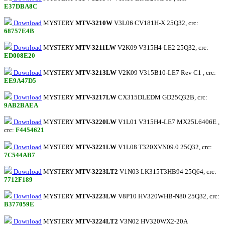
E37DBA8C
Download
MYSTERY
MTV-3210W
V3L06 CV181H-X 25Q32, crc:
68757E4B
Download
MYSTERY
MTV-3211LW
V2K09 V315H4-LE2 25Q32, crc:
ED008E20
Download
MYSTERY
MTV-3213LW
V2K09 V315B10-LE7 Rev C1 , crc:
EE9A47D5
Download
MYSTERY
MTV-3217LW
CX315DLEDM GD25Q32B, crc:
9AB2BAEA
Download
MYSTERY
MTV-3220LW
V1L01 V315H4-LE7 MX25L6406E ,
crc:
F4454621
Download
MYSTERY
MTV-3221LW
V1L08 T320XVN09.0 25Q32, crc:
7C544AB7
Download
MYSTERY
MTV-3223LT2
V1N03 LK315T3HB94 25Q64, crc:
7712F189
Download
MYSTERY
MTV-3223LW
V8P10 HV320WHB-N80 25Q32, crc:
B377059E
Download
MYSTERY
MTV-3224LT2
V3N02 HV320WX2-20A