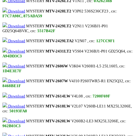
Download
MYSTERY
MTV-2426LT2
V1N11 , crc:
0A26238B
Download
MYSTERY
MTV-2428LT2
V3P02 536S236CF23 , crc:
F7C7A98C, 875ADA59
Download
MYSTERY
MTV-2429LT2
V2N11 V236BJ1-P01
GD25Q64BVIC, crc:
5517B42F
Download
MYSTERY
MTV-2429LTA2
V2N07 , crc:
127CC9F1
Download
MYSTERY
MTV-2431LT2
V5S04 V236BJ1-P01 GD25Q64, crc:
A94DD3C3
Download
MYSTERY
MTV-2606W
V3K04 V260H1-L5 25L1605, crc:
1D4E3E7F
Download
MYSTERY
MTV-2607W
V4J10 P260TWR5-R1 EN25Q32, crc:
8468BE1F
Download
MYSTERY
MTV-2614LW
V4L08 , crc:
7200F69F
Download
MYSTERY
MTV-2618LW
V2L07 V260B-LE11 MX25L3206E,
crc:
50193FA8
Download
MYSTERY
MTV-2620LW
V260B2-LE3 MX25L3206E, crc:
962B03C3