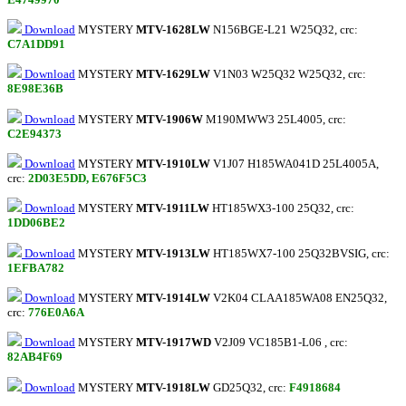
Download
MYSTERY
MTV-1628LW
N156BGE-L21 W25Q32, crc:
C7A1DD91
Download
MYSTERY
MTV-1629LW
V1N03 W25Q32 W25Q32, crc:
8E98E36B
Download
MYSTERY
MTV-1906W
M190MWW3 25L4005, crc:
C2E94373
Download
MYSTERY
MTV-1910LW
V1J07 H185WA041D 25L4005A,
crc:
2D03E5DD, E676F5C3
Download
MYSTERY
MTV-1911LW
HT185WX3-100 25Q32, crc:
1DD06BE2
Download
MYSTERY
MTV-1913LW
HT185WX7-100 25Q32BVSIG, crc:
1EFBA782
Download
MYSTERY
MTV-1914LW
V2K04 CLAA185WA08 EN25Q32,
crc:
776E0A6A
Download
MYSTERY
MTV-1917WD
V2J09 VC185B1-L06 , crc:
82AB4F69
Download
MYSTERY
MTV-1918LW
GD25Q32, crc:
F4918684