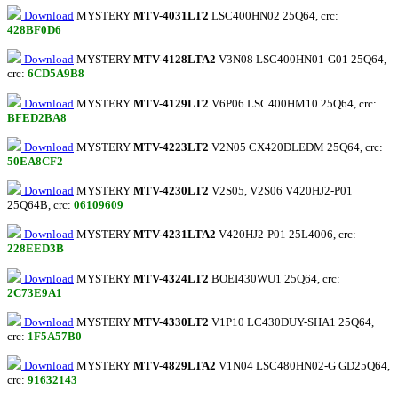
Download
MYSTERY
MTV-4031LT2
LSC400HN02 25Q64, crc:
428BF0D6
Download
MYSTERY
MTV-4128LTA2
V3N08 LSC400HN01-G01 25Q64,
crc:
6CD5A9B8
Download
MYSTERY
MTV-4129LT2
V6P06 LSC400HM10 25Q64, crc:
BFED2BA8
Download
MYSTERY
MTV-4223LT2
V2N05 CX420DLEDM 25Q64, crc:
50EA8CF2
Download
MYSTERY
MTV-4230LT2
V2S05, V2S06 V420HJ2-P01
25Q64B, crc:
06109609
Download
MYSTERY
MTV-4231LTA2
V420HJ2-P01 25L4006, crc:
228EED3B
Download
MYSTERY
MTV-4324LT2
BOEI430WU1 25Q64, crc:
2C73E9A1
Download
MYSTERY
MTV-4330LT2
V1P10 LC430DUY-SHA1 25Q64,
crc:
1F5A57B0
Download
MYSTERY
MTV-4829LTA2
V1N04 LSC480HN02-G GD25Q64,
crc:
91632143