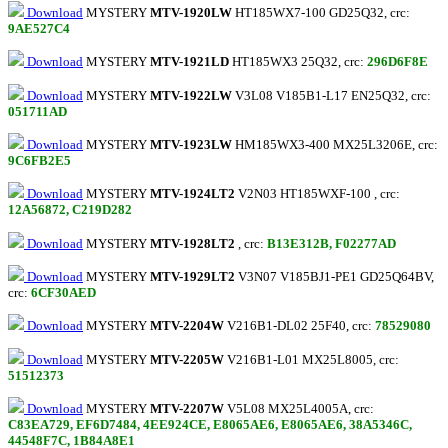
Download
MYSTERY
MTV-1920LW
HT185WX7-100 GD25Q32, crc:
9AE527C4
Download
MYSTERY
MTV-1921LD
HT185WX3 25Q32, crc:
296D6F8E
Download
MYSTERY
MTV-1922LW
V3L08 V185B1-L17 EN25Q32, crc:
051711AD
Download
MYSTERY
MTV-1923LW
HM185WX3-400 MX25L3206E, crc:
9C6FB2E5
Download
MYSTERY
MTV-1924LT2
V2N03 HT185WXF-100 , crc:
12A56872, C219D282
Download
MYSTERY
MTV-1928LT2
, crc:
B13E312B, F02277AD
Download
MYSTERY
MTV-1929LT2
V3N07 V185BJ1-PE1 GD25Q64BV,
crc:
6CF30AED
Download
MYSTERY
MTV-2204W
V216B1-DL02 25F40, crc:
78529080
Download
MYSTERY
MTV-2205W
V216B1-L01 MX25L8005, crc:
51512373
Download
MYSTERY
MTV-2207W
V5L08 MX25L4005A, crc:
C83EA729, EF6D7484, 4EE924CE, E8065AE6, E8065AE6, 38A5346C,
44548F7C, 1B84A8E1