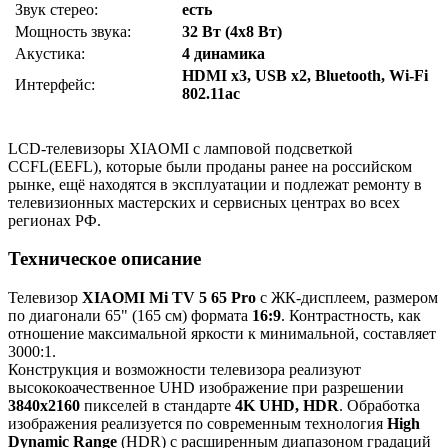
Звук стерео:
есть
Мощность звука:
32 Вт (4х8 Вт)
Акустика:
4 динамика
HDMI x3, USB x2, Bluetooth, Wi-Fi
Интерфейс:
802.11ac
LCD-телевизоры XIAOMI с ламповой подсветкой
CCFL(EEFL), которые были проданы ранее на российском
рынке, ещё находятся в эксплуатации и подлежат ремонту в
телевизионных мастерских и сервисных центрах во всех
регионах РФ.
Техническое описание
Телевизор
XIAOMI Mi TV 5 65 Pro
с ЖК-дисплеем, размером
по диагонали 65" (165 см) формата
16:9
. Контрастность, как
отношение максимальной яркости к минимальной, составляет
3000:1.
Конструкция и возможности телевизора реализуют
высококоачественное UHD изображение при разрешении
3840x2160
пикселей в стандарте
4K UHD, HDR
. Обработка
изображения реализуется по современным технология
High
Dynamic Range
(HDR) с расширенным диапазоном градаций