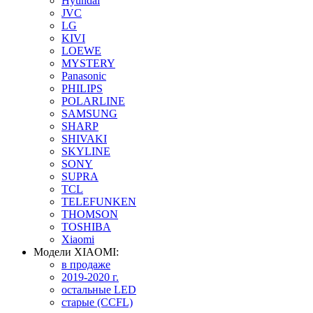
Hyundai
JVC
LG
KIVI
LOEWE
MYSTERY
Panasonic
PHILIPS
POLARLINE
SAMSUNG
SHARP
SHIVAKI
SKYLINE
SONY
SUPRA
TCL
TELEFUNKEN
THOMSON
TOSHIBA
Xiaomi
Модели XIAOMI:
в продаже
2019-2020 г.
остальные LED
старые (CCFL)