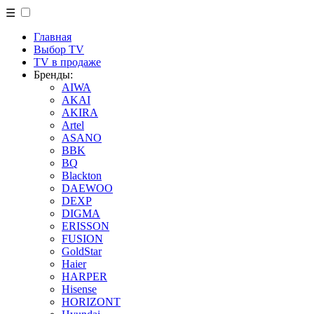
☰
Главная
Выбор TV
TV в продаже
Бренды:
AIWA
AKAI
AKIRA
Artel
ASANO
BBK
BQ
Blackton
DAEWOO
DEXP
DIGMA
ERISSON
FUSION
GoldStar
Haier
HARPER
Hisense
HORIZONT