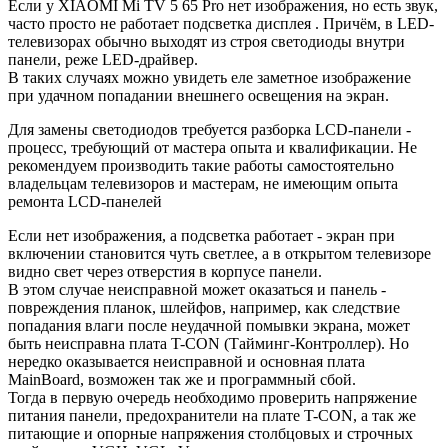
Если у XIAOMI Mi TV 5 65 Pro нет изображения, но есть звук,
часто просто не работает подсветка дисплея . Причём, в LED-
телевизорах обычно выходят из строя светодиоды внутри
панели, реже LED-драйвер.
В таких случаях можно увидеть еле заметное изображение
при удачном попадании внешнего освещения на экран.
Для замены светодиодов требуется разборка LCD-панели -
процесс, требующий от мастера опыта и квалификации. Не
рекомендуем производить такие работы самостоятельно
владельцам телевизоров и мастерам, не имеющим опыта
ремонта LCD-панелей
Если нет изображения, а подсветка работает - экран при
включении становится чуть светлее, а в открытом телевизоре
видно свет через отверстия в корпусе панели.
В этом случае неисправной может оказаться и панель -
повреждения планок, шлейфов, например, как следствие
попадания влаги после неудачной помывки экрана, может
быть неисправна плата T-CON (Тайминг-Контроллер). Но
нередко оказывается неисправной и основная плата
MainBoard, возможен так же и программный сбой.
Тогда в первую очередь необходимо проверить напряжение
питания панели, предохранители на плате T-CON, а так же
питающие и опорные напряжения столбцовых и строчных