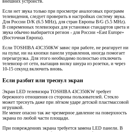
внешних устройств.
Если нет звука только при просмотре аналоговых программ
телевидения, следует проверить в настройках систему звука.
Для России D/K (6.5 MHz), для стран Европы B/G (5.5 MHz).
В современных телевизорах для установки стандартов цвета и
звука обычно выбирается регион - для России «East Europe»
(Восточная Европа).
Если TOSHIBA 43C350KW завис при работе, не реагирует ни
на пульт, ни на кнопки панели управления, иногда помогает
перезагрузка. Для этого необходимо полностью отключить
телевизор от сети, вытащив вилку шнура из розетки, и через
10-15 секунд включить вновь.
Если разбит или треснул экран
Экран LED телевизора TOSHIBA 43C350KW требует
бережного отношения со стороны пользователей. Стекло
может треснуть даже при лёгком ударе детской пластмассовой
игрушкой.
Не менее опасно так же чрезмерное давление на поверхность
экрана по любой части площади.
При повреждениях экрана требуется замена LED панели. В