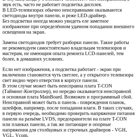
звук есть, часто не работает подсветка дисплея.
В LED-телевизорах обычно неисправными оказываются
светодиоды внутри панели, и реже LED-драйвер.
Без подсветки иногда можно увидеть еле заметное
изображение при определённом удачном попадании внешнего
освещения на экран.
Замена светодиодов требует разборки панели. Такие работы
не рекомендуем самостоятельно владельцам телевизоров и
мастерам, не имеющим опыта ремонта LCD-панелей, тем
более, в домашних условиях.
Если нет изображения, а подсветка работает - экран при
включении становится чуть светлее, а у открытого телевизора
свет видно через отверстия в корпусе панели.
В этом случае может быть неисправна плата T-CON
(Тайминг-Контроллер), но нередко оказывается неисправной
и основная плата MainBoard. Возможен и программный сбой.
Неисправной может быть и панель - повреждения планок,
шлейфов, например, после попадания влаги. В таких случаях,
в первую очередь, необходимо проверить напряжение питания
панели на разъёме LVDS, предохранители на плате T-CON
или планках панели, а так же питающие и опорные
напряжения для столбцовых и строчных драйверов - VGH,
VGL, Vcom.