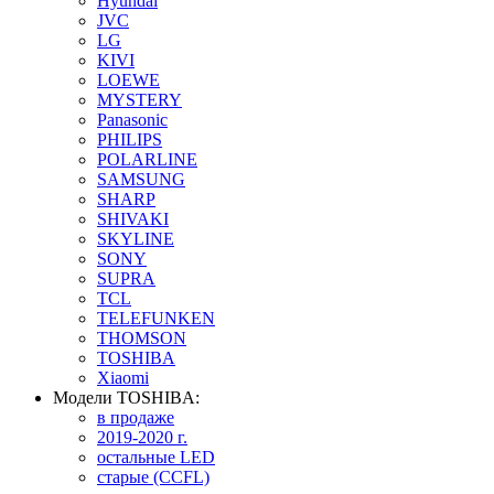
Hyundai
JVC
LG
KIVI
LOEWE
MYSTERY
Panasonic
PHILIPS
POLARLINE
SAMSUNG
SHARP
SHIVAKI
SKYLINE
SONY
SUPRA
TCL
TELEFUNKEN
THOMSON
TOSHIBA
Xiaomi
Модели TOSHIBA:
в продаже
2019-2020 г.
остальные LED
старые (CCFL)