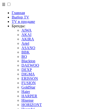
☰
Главная
Выбор TV
TV в продаже
Бренды:
AIWA
AKAI
AKIRA
Artel
ASANO
BBK
BQ
Blackton
DAEWOO
DEXP
DIGMA
ERISSON
FUSION
GoldStar
Haier
HARPER
Hisense
HORIZONT