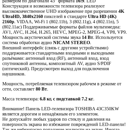
размером по диагонали 43" формата
16:9
. LED
Конструкция и возможности телевизора реализуют
высококоачественное UHD изображение при разрешении
4K
UltraHD, 3840x2160
пикселей в стандарте
Ultra HD (4K)
2160p
. VIDAA, Wi-Fi 1 (802.11b), 3 (802.11g), 4 (802.11n), 5
(802.11ac) Поддерживаемые форматы файлов мультимедиа:
AV1, AVC, H.264, H.265, HEVC, MPEG-2, MPEG-4, VP8, VP9.
Мощность акустической системы звука
14 Вт
. Используется
система обработки аудио
NICAM STEREO
.
Внешний интерфейс (связь с другими устройствами)
поддерживается стандартными входными и выходными
разъёмами: антенный вход (RF), антенный вход, вход
спутниковой антенны, композитный AV, аудио S/PDIF
(оптический). Предусмотрен выход для подключения
наушников.
Мощность, потребляемая телевизором рабочем в режиме от
сети, составляет
80 Вт
.
Масса телевизора:
6.8 кг, с подставкой 7.2 кг
.
Внимание! Панель LED-телевизора TOSHIBA 43C350KW
является дорогим и ненадёжным его элементом.
Не допускайте любых ударов по стеклу и давления на
поверхность экрана во избежание повреждений LED-панели!
Так же небезопасно попадание жидкости на экран. Иногда