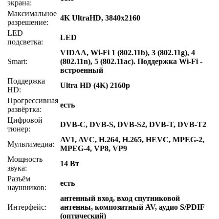
экрана:
Максимальное
4K UltraHD, 3840x2160
разрешение:
LED
LED
подсветка:
VIDAA, Wi-Fi 1 (802.11b), 3 (802.11g), 4
Smart:
(802.11n), 5 (802.11ac). Поддержка Wi-Fi -
встроенный
Поддержка
Ultra HD (4K) 2160p
HD:
Прогрессивная
есть
развёртка:
Цифровой
DVB-C, DVB-S, DVB-S2, DVB-T, DVB-T2
тюнер:
AV1, AVC, H.264, H.265, HEVC, MPEG-2,
Мультимедиа:
MPEG-4, VP8, VP9
Мощность
14 Вт
звука:
Разъём
есть
наушников:
антенный вход, вход спутниковой
Интерфейс:
антенны, композитный AV, аудио S/PDIF
(оптический)