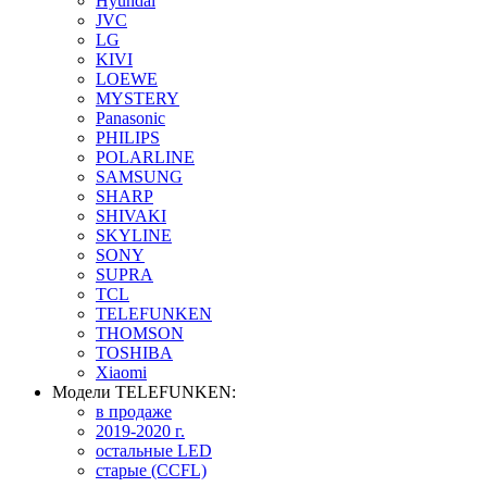
Hyundai
JVC
LG
KIVI
LOEWE
MYSTERY
Panasonic
PHILIPS
POLARLINE
SAMSUNG
SHARP
SHIVAKI
SKYLINE
SONY
SUPRA
TCL
TELEFUNKEN
THOMSON
TOSHIBA
Xiaomi
Модели TELEFUNKEN:
в продаже
2019-2020 г.
остальные LED
старые (CCFL)