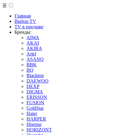
☰
Главная
Выбор TV
TV в продаже
Бренды:
AIWA
AKAI
AKIRA
Artel
ASANO
BBK
BQ
Blackton
DAEWOO
DEXP
DIGMA
ERISSON
FUSION
GoldStar
Haier
HARPER
Hisense
HORIZONT