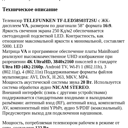
Техническое описание
Телевизор
TELEFUNKEN TF-LED58S03T2SU
с ЖК-
дисплеем
VA
, размером по диагонали 58" формата
16:9
.
Яркость свечения экрана 250 Кд/м2 обеспечивается
светодиодной подсветкой LED. Контрастность, как
отношение максимальной яркости к минимальной, составляет
5000. LED
Матрица
VA
и программное обеспечение платы MainBoard
реализуют высококоачественное UHD изображение при
разрешении
4K UltraHD, 3840x2160
пикселей в стандарте
Ultra HD (4K) 2160p
. Android TV, Wi-Fi 1 (802.11b), 3
(802.11g), 4 (802.11n) Поддерживаемые форматы файлов
мультимедиа: AVI, DivX, H.263, MKV, MP4.
Мощность акустической системы звука
20 Вт
. Используется
система обработки аудио
NICAM STEREO
.
Внешний интерфейс (связь с другими устройствами)
поддерживается стандартными входными и выходными
разъёмами: антенный вход (RF), антенный вход, композитный
AV, компонентный mini YPbPr, аудио S/PDIF (коаксиальный).
Предусмотрен выход для подключения наушников.
Мощность, потребляемая телевизором рабочем в режиме от
сети, составляет
122 Вт
.