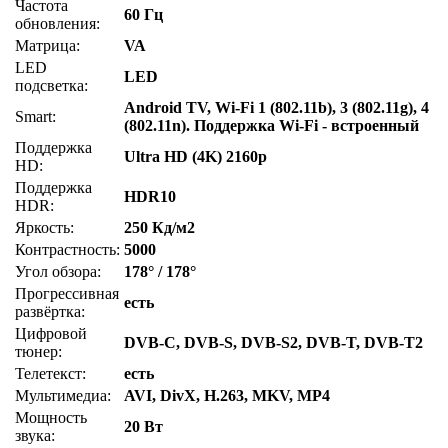
Частота
60 Гц
обновления:
Матрица:
VA
LED
LED
подсветка:
Android TV, Wi-Fi 1 (802.11b), 3 (802.11g), 4
Smart:
(802.11n). Поддержка Wi-Fi - встроенный
Поддержка
Ultra HD (4K) 2160p
HD:
Поддержка
HDR10
HDR:
Яркость:
250 Кд/м2
Контрастность:
5000
Угол обзора:
178° / 178°
Прогрессивная
есть
развёртка:
Цифровой
DVB-C, DVB-S, DVB-S2, DVB-T, DVB-T2
тюнер:
Телетекст:
есть
Мультимедиа:
AVI, DivX, H.263, MKV, MP4
Мощность
20 Вт
звука: