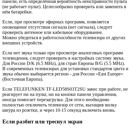
панели, есть определённая вероятность неисправности пульта
(не работает пульт). Целесообразно проверить или заменить в
нём батарейки.
Если, при просмотре эфирных программ, появляется
оповещение отсутствия сигнала (нет сигнала), следует
проверить антенное или кабельное оборудование.
Можно убедиться в работоспособности телевизора от других
внешних устройств.
Если нет звука только при просмотре аналоговых программ
телевидения, следует проверить в настройках систему звука.
Для России D/K (6.5 MHz), для стран Европы B/G (5.5 MHz).
В современных телевизорах для установки стандартов цвета и
звука обычно выбирается регион - для России «East Europe»
(Восточная Европа).
Если TELEFUNKEN TF-LED58S03T2SU завис при работе, не
реагирует ни на пульт, ни на кнопки панели управления,
иногда помогает перезагрузка. Для этого необходимо
полностью отключить телевизор от сети, вытащив вилку
шнура из розетки, и через 10-15 секунд включить вновь.
Если разбит или треснул экран