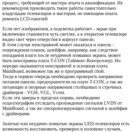
процесс, требующий от мастера опыта и квалификации. Не
рекомендуем производить такие работы самостоятельно
владельцам телевизоров и мастерам, не имеющим опыта
ремонта LCD-панелей
Если нет изображения, а подсветка работает - экран при
включении становится чуть светлее, а в открытом телевизоре
видно свет через отверстия в корпусе панели.
В этом случае неисправной может оказаться и панель -
повреждения планок, шлейфов, например, как следствие
попадания влаги после неудачной помывки экрана, может
быть неисправна плата T-CON (Тайминг-Контроллер). Но
нередко оказывается неисправной и основная плата
MainBoard, возможен так же и программный сбой.
Тогда в первую очередь необходимо проверить напряжение
питания панели, предохранители на плате T-CON, а так же
питающие и опорные напряжения столбцовых и строчных
драйверов - VGH, VGL, Vcom.
Если эти замеры в пределах нормы, необходимо
осциллографом отследить прохождение сигналов LVDS от
MainBoard, а так же синхронизирующих сигналов к шлейфам
с драйверами.
Залитые или неудачно помытые экраны LED-телевизоров есть
возможность восстановить, примерно в половине случаев,