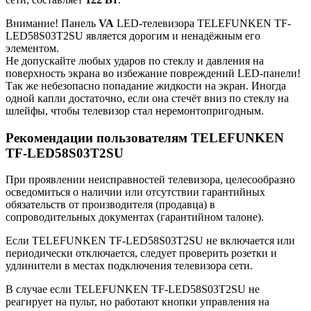
Внимание! Панель
VA
LED-телевизора TELEFUNKEN TF-
LED58S03T2SU является дорогим и ненадёжным его
элементом.
Не допускайте любых ударов по стеклу и давления на
поверхность экрана во избежание повреждений LED-панели!
Так же небезопасно попадание жидкости на экран. Иногда
одной капли достаточно, если она стечёт вниз по стеклу на
шлейфы, чтобы телевизор стал неремонтопригодным.
Рекомендации пользователям TELEFUNKEN
TF-LED58S03T2SU
При проявлении неисправностей телевизора, целесообразно
осведомиться о наличии или отсутствии гарантийных
обязательств от производителя (продавца) в
сопроводительных документах (гарантийном талоне).
Если TELEFUNKEN TF-LED58S03T2SU не включается или
периодически отключается, следует проверить розетки и
удлинители в местах подключения телевизора сети.
В случае если TELEFUNKEN TF-LED58S03T2SU не
реагирует на пульт, но работают кнопки управления на