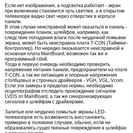
Если нет изображения, а подсветка работает - экран
при включении становится чуть светлее, а в открытом
телевизоре видно свет через отверстия в корпусе
панели.
В этом случае неисправной может оказаться и панель -
повреждения планок, шлейфов, например, как
следствие попадания влаги после неудачной помывки
экрана, может быть неисправна плата T-CON (Тайминг-
Контроллер). Но нередко оказывается неисправной и
основная плата MainBoard, возможен так же и
программный сбой.
Тогда в первую очередь необходимо проверить
напряжение питания панели, предохранители на плате
T-CON, а так же питающие и опорные напряжения
столбцовых и строчных драйверов - VGH, VGL, Vcom.
Если эти замеры в пределах нормы, необходимо
осциллографом отследить прохождение сигналов
LVDS от MainBoard, а так же синхронизирующих
сигналов к шлейфам с драйверами.
Залитые или неудачно помытые экраны LED-
телевизоров есть возможность восстановить,
примерно в половине случаев, обычно, если не
образовались существенные повреждения в шлейфах