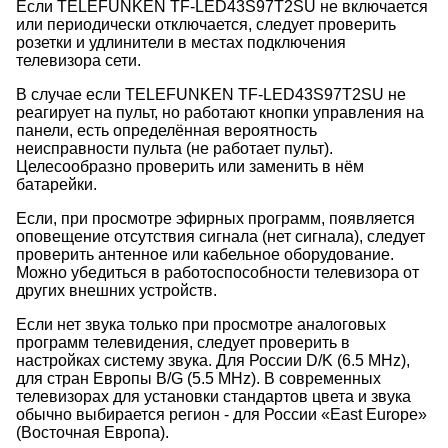
Если TELEFUNKEN TF-LED43S97T2SU не включается
или периодически отключается, следует проверить
розетки и удлинители в местах подключения
телевизора сети.
В случае если TELEFUNKEN TF-LED43S97T2SU не
реагирует на пульт, но работают кнопки управления на
панели, есть определённая вероятность
неисправности пульта (не работает пульт).
Целесообразно проверить или заменить в нём
батарейки.
Если, при просмотре эфирных программ, появляется
оповещение отсутствия сигнала (нет сигнала), следует
проверить антенное или кабельное оборудование.
Можно убедиться в работоспособности телевизора от
других внешних устройств.
Если нет звука только при просмотре аналоговых
программ телевидения, следует проверить в
настройках систему звука. Для России D/K (6.5 MHz),
для стран Европы B/G (5.5 MHz). В современных
телевизорах для установки стандартов цвета и звука
обычно выбирается регион - для России «East Europe»
(Восточная Европа).