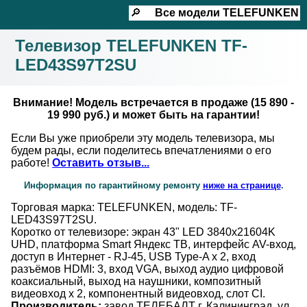
☰
🔎
Все модели
TELEFUNKEN
Телевизор TELEFUNKEN TF-
LED43S97T2SU
Внимание! Модель встречается в продаже (15 890 -
19 990 руб.) и может быть на гарантии!
Если Вы уже приобрели эту модель телевизора, мы
будем рады, если поделитесь впечатлениями о его
работе!
Оставить отзыв...
Информация по гарантийному ремонту
ниже на странице
.
Торговая марка: TELEFUNKEN, модель: TF-
LED43S97T2SU.
Коротко от телевизоре: экран 43" LED 3840x21604K
UHD, платформа Smart Яндекс ТВ, интерфейс AV-вход,
доступ в Интернет - RJ-45, USB Type-A x 2, вход
разъёмов HDMI: 3, вход VGA, выход аудио цифровой
коаксиальный, выход на наушники, композитный
видеовход x 2, компонентный видеовход, слот CI.
Производитель:
завод ТЕЛЕБАЛТ г. Калининград, ул.