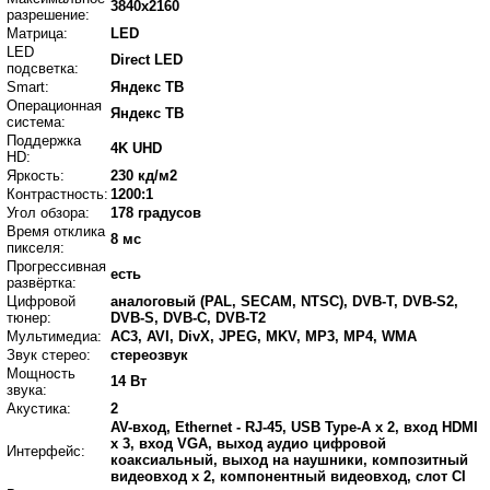
3840x2160
разрешение:
Матрица:
LED
LED
Direct LED
подсветка:
Smart:
Яндекс ТВ
Операционная
Яндекс ТВ
система:
Поддержка
4K UHD
HD:
Яркость:
230 кд/м2
Контрастность:
1200:1
Угол обзора:
178 градусов
Время отклика
8 мс
пикселя:
Прогрессивная
есть
развёртка:
Цифровой
аналоговый (PAL, SECAM, NTSC), DVB-T, DVB-S2,
тюнер:
DVB-S, DVB-C, DVB-T2
Мультимедиа:
AC3, AVI, DivX, JPEG, MKV, MP3, MP4, WMA
Звук стерео:
стереозвук
Мощность
14 Вт
звука:
Акустика:
2
AV-вход, Ethernet - RJ-45, USB Type-A x 2, вход HDMI
x 3, вход VGA, выход аудио цифровой
Интерфейс:
коаксиальный, выход на наушники, композитный
видеовход x 2, компонентный видеовход, слот CI