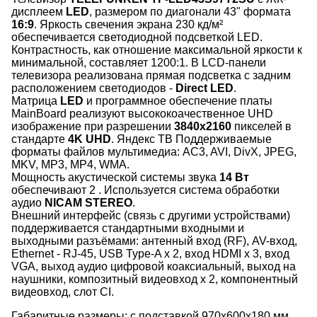
дисплеем
LED
, размером по диагонали 43" формата
16:9
. Яркость свечения экрана 230 кд/м²
обеспечивается светодиодной подсветкой LED.
Контрастность, как отношение максимальной яркости к
минимальной, составляет 1200:1. В LCD-панели
телевизора реализована прямая подсветка с задним
расположением светодиодов -
Direct LED
.
Матрица
LED
и программное обеспечение платы
MainBoard реализуют высококоачественное UHD
изображение при разрешении
3840x2160
пикселей в
стандарте
4K UHD
. Яндекс ТВ Поддерживаемые
форматы файлов мультимедиа: AC3, AVI, DivX, JPEG,
MKV, MP3, MP4, WMA.
Мощность акустической системы звука
14 Вт
обеспечивают 2 . Используется система обработки
аудио
NICAM STEREO
.
Внешний интерфейс (связь с другими устройствами)
поддерживается стандартными входными и
выходными разъёмами: антенный вход (RF), AV-вход,
Ethernet - RJ-45, USB Type-A x 2, вход HDMI x 3, вход
VGA, выход аудио цифровой коаксиальный, выход на
наушники, композитный видеовход x 2, компонентный
видеовход, слот CI.
Габаритные размеры: с подставкой 970x600x180 мм,