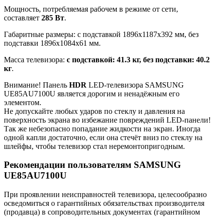
Мощность, потребляемая рабочем в режиме от сети,
составляет
285 Вт
.
Габаритные размеры: с подставкой 1896x1187x392 мм, без
подставки 1896x1084x61 мм.
Масса телевизора:
с подставкой: 41.3 кг, без подставки: 40.2
кг
.
Внимание! Панель
HDR
LED-телевизора SAMSUNG
UE85AU7100U является дорогим и ненадёжным его
элементом.
Не допускайте любых ударов по стеклу и давления на
поверхность экрана во избежание повреждений LED-панели!
Так же небезопасно попадание жидкости на экран. Иногда
одной капли достаточно, если она стечёт вниз по стеклу на
шлейфы, чтобы телевизор стал неремонтопригодным.
Рекомендации пользователям SAMSUNG
UE85AU7100U
При проявлении неисправностей телевизора, целесообразно
осведомиться о гарантийных обязательствах производителя
(продавца) в сопроводительных документах (гарантийном