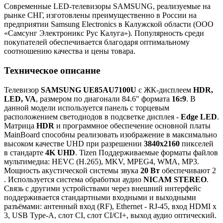
Современные LED-телевизоры SAMSUNG, реализуемые на
рынке СНГ, изготовлены преимущественно в России на
предприятии Samsung Electronics в Калужской области (ООО
«Самсунг Электроникс Рус Калуга»). Популярность среди
покупателей обеспечивается благодаря оптимальному
соотношению качества и цены товара.
Техническое описание
Телевизор
SAMSUNG UE85AU7100U
с ЖК-дисплеем
HDR,
LED, VA
, размером по диагонали 84.6" формата
16:9
. В
данной модели используется панель с торцевым
расположением светодиодов в подсветке дисплея -
Edge LED
.
Матрица
HDR
и программное обеспечение основной платы
MainBoard способны реализовать изображение в максимально
высоком качестве UHD при разрешении
3840x2160
пикселей
в стандарте
4K UHD
. Tizen Поддерживаемые форматы файлов
мультимедиа: HEVC (H.265), MKV, MPEG4, WMA, MP3.
Мощность акустической системы звука
20 Вт
обеспечивают 2
. Используется система обработки аудио
NICAM STEREO
.
Связь с другими устройствами через внешний интерфейс
поддерживается стандартными входными и выходными
разъёмами: антенный вход (RF), Ethernet - RJ-45, вход HDMI x
3, USB Type-A, слот CI, слот CI/CI+, выход аудио оптический.