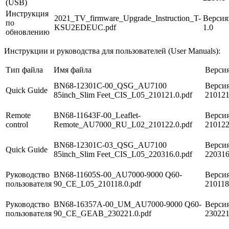
(USB)
Инструкция
2021_TV_firmware_Upgrade_Instruction_T-
Версия
по
KSU2EDEUC.pdf
1.0
обновлению
Инструкции и руководства для пользователей (User Manuals):
Тип файла
Имя файла
Верси
BN68-12301C-00_QSG_AU7100
Версия
Quick Guide
85inch_Slim Feet_CIS_L05_210121.0.pdf
21012
Remote
BN68-11643F-00_Leaflet-
Версия
control
Remote_AU7000_RU_L02_210122.0.pdf
21012
BN68-12301C-03_QSG_AU7100
Версия
Quick Guide
85inch_Slim Feet_CIS_L05_220316.0.pdf
22031
Руководство
BN68-11605S-00_AU7000-9000 Q60-
Версия
пользователя
90_CE_L05_210118.0.pdf
21011
Руководство
BN68-16357A-00_UM_AU7000-9000 Q60-
Версия
пользователя
90_CE_GEAB_230221.0.pdf
23022