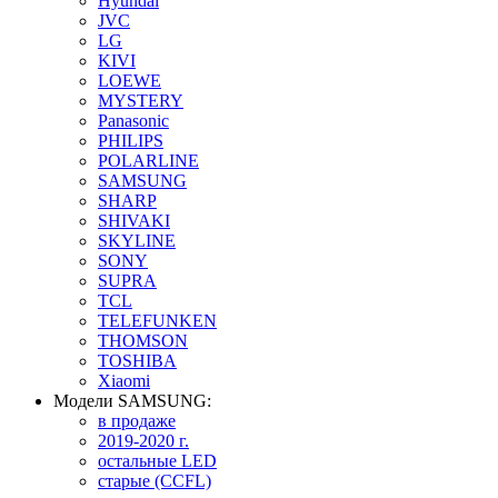
Hyundai
JVC
LG
KIVI
LOEWE
MYSTERY
Panasonic
PHILIPS
POLARLINE
SAMSUNG
SHARP
SHIVAKI
SKYLINE
SONY
SUPRA
TCL
TELEFUNKEN
THOMSON
TOSHIBA
Xiaomi
Модели SAMSUNG:
в продаже
2019-2020 г.
остальные LED
старые (CCFL)