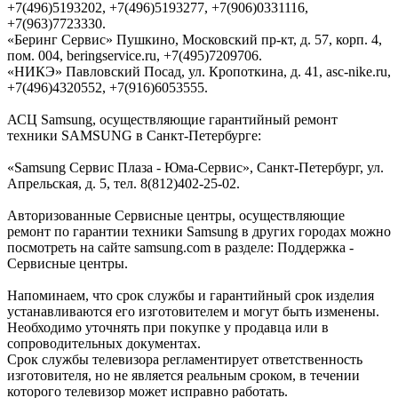
+7(496)5193202, +7(496)5193277, +7(906)0331116,
+7(963)7723330.
«Беринг Сервис» Пушкино, Московский пр-кт, д. 57, корп. 4,
пом. 004, beringservice.ru, +7(495)7209706.
«НИКЭ» Павловский Посад, ул. Кропоткина, д. 41, asc-nike.ru,
+7(496)4320552, +7(916)6053555.
АСЦ Samsung, осуществляющие гарантийный ремонт
техники SAMSUNG в Санкт-Петербурге:
«Samsung Сервис Плаза - Юма-Cервис», Санкт-Петербург, ул.
Апрельская, д. 5, тел. 8(812)402-25-02.
Авторизованные Сервисные центры, осуществляющие
ремонт по гарантии техники Samsung в других городах можно
посмотреть на сайте samsung.com в разделе: Поддержка -
Сервисные центры.
Напоминаем, что срок службы и гарантийный срок изделия
устанавливаются его изготовителем и могут быть изменены.
Необходимо уточнять при покупке у продавца или в
сопроводительных документах.
Срок службы телевизора регламентирует ответственность
изготовителя, но не является реальным сроком, в течении
которого телевизор может исправно работать.