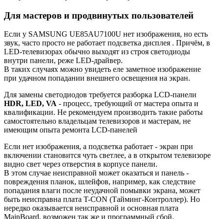
Для мастеров и продвинутых пользователей
Если у SAMSUNG UE85AU7100U нет изображения, но есть
звук, часто просто не работает подсветка дисплея . Причём, в
LED-телевизорах обычно выходят из строя светодиоды
внутри панели, реже LED-драйвер.
В таких случаях можно увидеть еле заметное изображение
при удачном попадании внешнего освещения на экран.
Для замены светодиодов требуется разборка LCD-панели
HDR, LED, VA
- процесс, требующий от мастера опыта и
квалификации. Не рекомендуем производить такие работы
самостоятельно владельцам телевизоров и мастерам, не
имеющим опыта ремонта LCD-панелей
Если нет изображения, а подсветка работает - экран при
включении становится чуть светлее, а в открытом телевизоре
видно свет через отверстия в корпусе панели.
В этом случае неисправной может оказаться и панель -
повреждения планок, шлейфов, например, как следствие
попадания влаги после неудачной помывки экрана, может
быть неисправна плата T-CON (Тайминг-Контроллер). Но
нередко оказывается неисправной и основная плата
MainBoard, возможен так же и программный сбой.