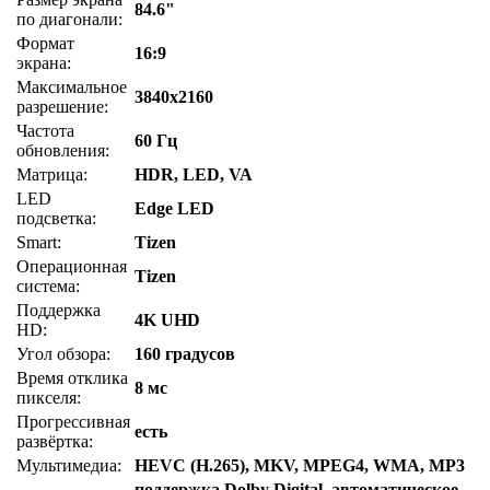
84.6"
по диагонали:
Формат
16:9
экрана:
Максимальное
3840x2160
разрешение:
Частота
60 Гц
обновления:
Матрица:
HDR, LED, VA
LED
Edge LED
подсветка:
Smart:
Tizen
Операционная
Tizen
система:
Поддержка
4K UHD
HD:
Угол обзора:
160 градусов
Время отклика
8 мс
пикселя:
Прогрессивная
есть
развёртка:
Мультимедиа:
HEVC (H.265), MKV, MPEG4, WMA, MP3
поддержка Dolby Digital, автоматическое