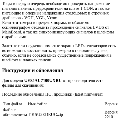
Тогда в первую очередь необходимо проверить напряжение
питания панели, предохранители на плате T-CON, а так же
питающие и опорные напряжения столбцовых и строчных
драйверов - VGH, VGL, Vcom.
Если эти замеры в пределах нормы, необходимо
осциллографом отследить прохождение сигналов LVDS от
MainBoard, а так же синхронизирующих сигналов к шлейфам
с драйверами.
Залитые или неудачно помытые экраны LED-телевизоров есть
возможность восстановить, примерно в половине случаев,
обычно, если не образовались существенные повреждения в
шлейфах и планках панели.
Инструкции и обновления
Для модели
UE85AU7100UXRU
от производителя есть
файлы для скачивания:
Последние обновления ПО, прошивки (latest firmwares):
Тип файла
Имя файла
Версия
Файл с
Версия
обновлением
T-KSU2EDEUC.zip
2210.1