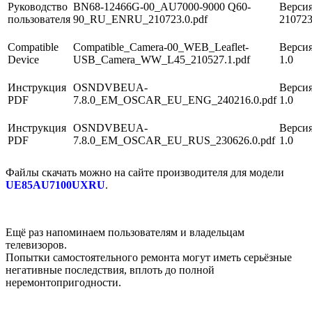
Руководство
BN68-12466G-00_AU7000-9000 Q60-
Версия
пользователя
90_RU_ENRU_210723.0.pdf
21072
Compatible
Compatible_Camera-00_WEB_Leaflet-
Версия
Device
USB_Camera_WW_L45_210527.1.pdf
1.0
Инструкция
OSNDVBEUA-
Версия
PDF
7.8.0_EM_OSCAR_EU_ENG_240216.0.pdf
1.0
Инструкция
OSNDVBEUA-
Версия
PDF
7.8.0_EM_OSCAR_EU_RUS_230626.0.pdf
1.0
Файлы скачать можно на сайте производителя для модели
UE85AU7100UXRU
.
Ещё раз напоминаем пользователям и владельцам
телевизоров.
Попытки самостоятельного ремонта могут иметь серьёзные
негативные последствия, вплоть до полной
неремонтопригодности.