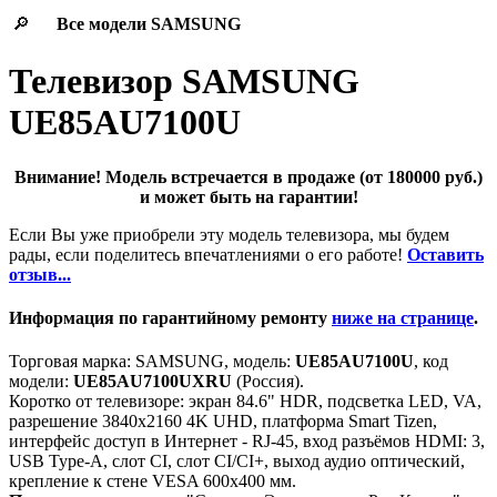
🔎
Все модели
SAMSUNG
Телевизор SAMSUNG
UE85AU7100U
Внимание! Модель встречается в продаже (от 180000 руб.)
и может быть на гарантии!
Если Вы уже приобрели эту модель телевизора, мы будем
рады, если поделитесь впечатлениями о его работе!
Оставить
отзыв...
Информация по гарантийному ремонту
ниже на странице
.
Торговая марка: SAMSUNG, модель:
UE85AU7100U
, код
модели:
UE85AU7100UXRU
(Россия).
Коротко от телевизоре: экран 84.6" HDR, подсветка LED, VA,
разрешение 3840x2160 4K UHD, платформа Smart Tizen,
интерфейс доступ в Интернет - RJ-45, вход разъёмов HDMI: 3,
USB Type-A, слот CI, слот CI/CI+, выход аудио оптический,
крепление к стене VESA 600x400 мм.