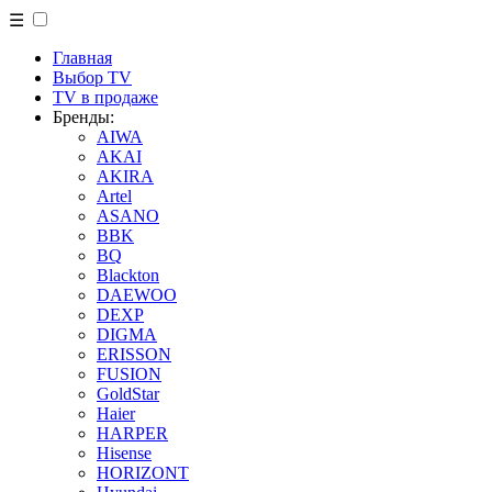
☰
Главная
Выбор TV
TV в продаже
Бренды:
AIWA
AKAI
AKIRA
Artel
ASANO
BBK
BQ
Blackton
DAEWOO
DEXP
DIGMA
ERISSON
FUSION
GoldStar
Haier
HARPER
Hisense
HORIZONT