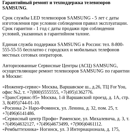
Гарантийный ремонт и техподдержка телевизоров
SAMSUNG
.
Срок службы LED телевизоров SAMSUNG - 5 лет с даты
изготовления при условии соблюдения правил эксплуатации.
Срок гарантии - 1 год с даты продажи при соблюдении
условий, указанных в гарантийном талоне.
Единая служба поддержки SAMSUNG в России: тел. 8-800-
555-55-55 бесплатно с городских и мобильных телефонов
местных сотовых операторов.
Авторизованные Сервисные Центры (АСЦ) SAMSUNG,
осуществляющие ремонт телевизоров SAMSUNG по гарантии
в Москве:
«Инженер-сервис» Москва, Варшавское ш., д.26, ТЦ For You,
офис №2, т. +7(800)5555555, +7(495)1362776.
«ТрансСервис-95» Москва, 1-й Варшавский проезд, д. 1А, стр.
3, 8(495)744-01-10.
«Росинка 2» Наро-Фоминск, ул. Ленина, д. 32, пом. 25, т.
+7(496)6141486.
«Сервисный центр Профи» Раменское, ул. Михалевича, д. 3, т.
+7(496)4632127, +7(496)4673499, +7(906)0461112.
«Рембыттехника» Ногинск, ул. 3 Интернационала, д. 175,