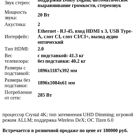
Звук стерео:
выравнивание громкости, стереозвук
Мощность
20 Вт
звука:
Акустика:
2
Ethernet - RJ-45, вход HDMI x 3, USB Type-
Интерфейс:
A, слот CI, слот CI/CI+, выход аудио
оптический
Тип HDMI:
2.0
Вес
с подставкой: 41.3 кг
телевизора:
без подставки: 40.2 кг
Размеры с
1896x1187x392 мм
подставкой:
Размеры без
1896x1084x61 мм
подставки:
Потребление
285 Вт
от сети:
процессор Crystal 4K; тип затемнения UHD Dimming; игровой
режим ALLM; поддержка Wireless DeX; ОС Tizen 6.0
Встречается в розничной продаже по цене от 180000 руб.