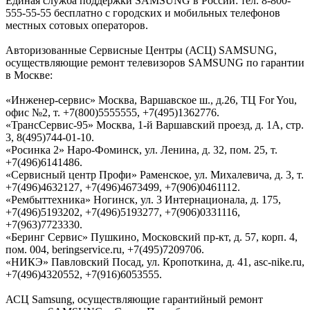
Единая служба поддержки SAMSUNG в России: тел. 8-800-
555-55-55 бесплатно с городских и мобильных телефонов
местных сотовых операторов.
Авторизованные Сервисные Центры (АСЦ) SAMSUNG,
осуществляющие ремонт телевизоров SAMSUNG по гарантии
в Москве:
«Инженер-сервис» Москва, Варшавское ш., д.26, ТЦ For You,
офис №2, т. +7(800)5555555, +7(495)1362776.
«ТрансСервис-95» Москва, 1-й Варшавский проезд, д. 1А, стр.
3, 8(495)744-01-10.
«Росинка 2» Наро-Фоминск, ул. Ленина, д. 32, пом. 25, т.
+7(496)6141486.
«Сервисный центр Профи» Раменское, ул. Михалевича, д. 3, т.
+7(496)4632127, +7(496)4673499, +7(906)0461112.
«Рембыттехника» Ногинск, ул. 3 Интернационала, д. 175,
+7(496)5193202, +7(496)5193277, +7(906)0331116,
+7(963)7723330.
«Беринг Сервис» Пушкино, Московский пр-кт, д. 57, корп. 4,
пом. 004, beringservice.ru, +7(495)7209706.
«НИКЭ» Павловский Посад, ул. Кропоткина, д. 41, asc-nike.ru,
+7(496)4320552, +7(916)6053555.
АСЦ Samsung, осуществляющие гарантийный ремонт