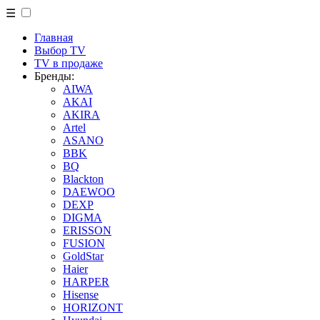
☰
Главная
Выбор TV
TV в продаже
Бренды:
AIWA
AKAI
AKIRA
Artel
ASANO
BBK
BQ
Blackton
DAEWOO
DEXP
DIGMA
ERISSON
FUSION
GoldStar
Haier
HARPER
Hisense
HORIZONT