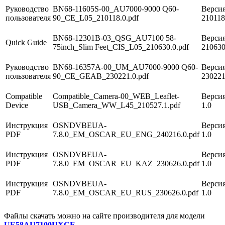
Руководство
BN68-11605S-00_AU7000-9000 Q60-
Версия
пользователя
90_CE_L05_210118.0.pdf
21011
BN68-12301B-03_QSG_AU7100 58-
Версия
Quick Guide
75inch_Slim Feet_CIS_L05_210630.0.pdf
21063
Руководство
BN68-16357A-00_UM_AU7000-9000 Q60-
Версия
пользователя
90_CE_GEAB_230221.0.pdf
23022
Compatible
Compatible_Camera-00_WEB_Leaflet-
Версия
Device
USB_Camera_WW_L45_210527.1.pdf
1.0
Инструкция
OSNDVBEUA-
Версия
PDF
7.8.0_EM_OSCAR_EU_ENG_240216.0.pdf
1.0
Инструкция
OSNDVBEUA-
Версия
PDF
7.8.0_EM_OSCAR_EU_KAZ_230626.0.pdf
1.0
Инструкция
OSNDVBEUA-
Версия
PDF
7.8.0_EM_OSCAR_EU_RUS_230626.0.pdf
1.0
Файлы скачать можно на сайте производителя для модели
UE58AU7100UXCE
.