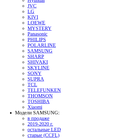
Hyundai
JVC
LG
KIVI
LOEWE
MYSTERY
Panasonic
PHILIPS
POLARLINE
SAMSUNG
SHARP
SHIVAKI
SKYLINE
SONY
SUPRA
TCL
TELEFUNKEN
THOMSON
TOSHIBA
Xiaomi
Модели SAMSUNG:
в продаже
2019-2020 г.
остальные LED
старые (CCFL)