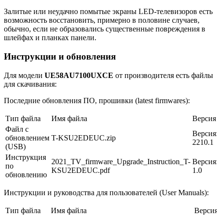
Залитые или неудачно помытые экраны LED-телевизоров есть
возможность восстановить, примерно в половине случаев,
обычно, если не образовались существенные повреждения в
шлейфах и планках панели.
Инструкции и обновления
Для модели
UE58AU7100UXCE
от производителя есть файлы
для скачивания:
Последние обновления ПО, прошивки (latest firmwares):
Тип файла
Имя файла
Версия
Файл с
Версия
обновлением
T-KSU2EDEUC.zip
2210.1
(USB)
Инструкция
2021_TV_firmware_Upgrade_Instruction_T-
Версия
по
KSU2EDEUC.pdf
1.0
обновлению
Инструкции и руководства для пользователей (User Manuals):
Тип файла
Имя файла
Верси