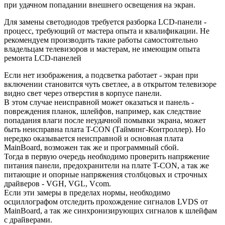
при удачном попадании внешнего освещения на экран.
Для замены светодиодов требуется разборка LCD-панели -
процесс, требующий от мастера опыта и квалификации. Не
рекомендуем производить такие работы самостоятельно
владельцам телевизоров и мастерам, не имеющим опыта
ремонта LCD-панелей
Если нет изображения, а подсветка работает - экран при
включении становится чуть светлее, а в открытом телевизоре
видно свет через отверстия в корпусе панели.
В этом случае неисправной может оказаться и панель -
повреждения планок, шлейфов, например, как следствие
попадания влаги после неудачной помывки экрана, может
быть неисправна плата T-CON (Тайминг-Контроллер). Но
нередко оказывается неисправной и основная плата
MainBoard, возможен так же и программный сбой.
Тогда в первую очередь необходимо проверить напряжение
питания панели, предохранители на плате T-CON, а так же
питающие и опорные напряжения столбцовых и строчных
драйверов - VGH, VGL, Vcom.
Если эти замеры в пределах нормы, необходимо
осциллографом отследить прохождение сигналов LVDS от
MainBoard, а так же синхронизирующих сигналов к шлейфам
с драйверами.