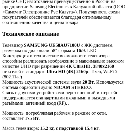
рынке СНГ, изготовлены преимущественно в России на
предприятии Samsung Electronics в Калужской области (ООО
«Самсунг Электроникс Рус Калуга»). Популярность среди
покупателей обеспечивается благодаря оптимальному
соотношению качества и цены товара.
Техническое описание
Телевизор
SAMSUNG UE58AU7100U
с ЖК-дисплеем,
размером по диагонали 58" формата
16:9
. LED
Конструкция и технические возможности телевизора
способны реализовать изображение в максимально высоком
качестве UHD при разрешении
4K UltraHD, 3840x2160
пикселей в стандарте
Ultra HD (4K) 2160p
. Tizen, Wi-Fi 5
(802.11ac)
Мощность акустической системы звука
20 Вт
. Используется
система обработки аудио
NICAM STEREO
.
Связь с другими устройствами через внешний интерфейс
поддерживается стандартными входными и выходными
разъёмами: антенный вход (RF), .
Мощность, потребляемая рабочем в режиме от сети,
составляет
175 Вт
.
Масса телевизора:
15.2 кг, с подставкой 15.4 кг
.