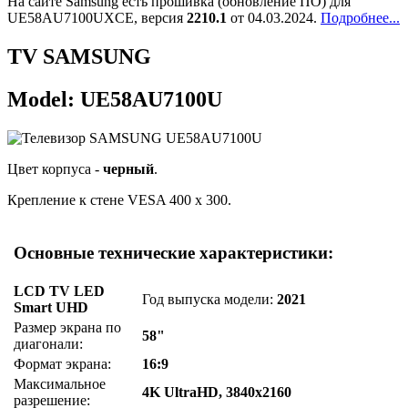
На сайте Samsung есть прошивка (обновление ПО) для
UE58AU7100UXCE, версия
2210.1
от 04.03.2024.
Подробнее...
TV SAMSUNG
Model: UE58AU7100U
Цвет корпуса -
черный
.
Крепление к стене VESA 400 x 300.
Основные технические характеристики:
LCD TV LED
Год выпуска модели:
2021
Smart UHD
Размер экрана по
58"
диагонали:
Формат экрана:
16:9
Максимальное
4K UltraHD, 3840x2160
разрешение: