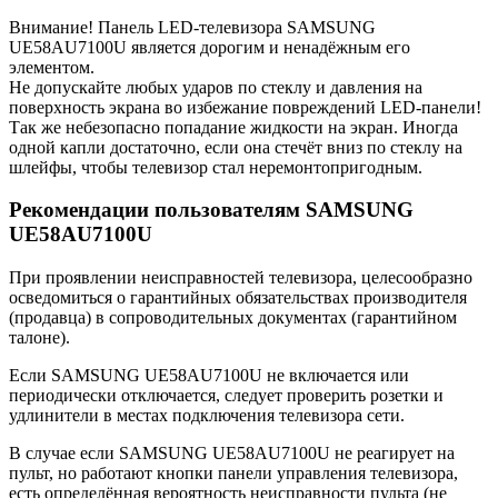
Внимание! Панель LED-телевизора SAMSUNG
UE58AU7100U является дорогим и ненадёжным его
элементом.
Не допускайте любых ударов по стеклу и давления на
поверхность экрана во избежание повреждений LED-панели!
Так же небезопасно попадание жидкости на экран. Иногда
одной капли достаточно, если она стечёт вниз по стеклу на
шлейфы, чтобы телевизор стал неремонтопригодным.
Рекомендации пользователям SAMSUNG
UE58AU7100U
При проявлении неисправностей телевизора, целесообразно
осведомиться о гарантийных обязательствах производителя
(продавца) в сопроводительных документах (гарантийном
талоне).
Если SAMSUNG UE58AU7100U не включается или
периодически отключается, следует проверить розетки и
удлинители в местах подключения телевизора сети.
В случае если SAMSUNG UE58AU7100U не реагирует на
пульт, но работают кнопки панели управления телевизора,
есть определённая вероятность неисправности пульта (не