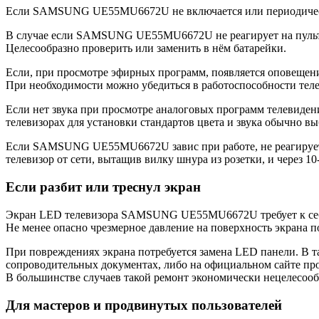
Если SAMSUNG UE55MU6672U не включается или периодически о
В случае если SAMSUNG UE55MU6672U не реагирует на пульт, н
Целесообразно проверить или заменить в нём батарейки.
Если, при просмотре эфирных программ, появляется оповещение
При необходимости можно убедиться в работоспособности теле
Если нет звука при просмотре аналоговых программ телевидени
телевизорах для установки стандартов цвета и звука обычно вы
Если SAMSUNG UE55MU6672U завис при работе, не реагирует ни
телевизор от сети, вытащив вилку шнура из розетки, и через 10
Если разбит или треснул экран
Экран LED телевизора SAMSUNG UE55MU6672U требует к себе 
Не менее опасно чрезмерное давление на поверхность экрана 
При повреждениях экрана потребуется замена LED панели. В 
сопроводительных документах, либо на официальном сайте пр
В большинстве случаев такой ремонт экономически нецелесооб
Для мастеров и продвинутых пользователей