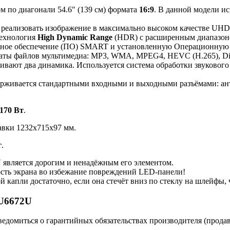
м по диагонали 54.6" (139 см) формата
16:9
. В данной модели и
 реализовать изображение в максимально высоком качестве UH
технология
High Dynamic Range
(HDR) с расширенным диапазоно
мное обеспечение (ПО) SMART и установленную Операционну
маты файлов мультимедиа: MP3, WMA, MPEG4, HEVC (H.265), D
ивают два динамика. Используется система обработки звукового
ерживается стандартными входными и выходными разъёмами: ан
170 Вт
.
авки 1232x715x97 мм.
г
.
ляется дорогим и ненадёжным его элементом.
ость экрана во избежание повреждений LED-панели!
й капли достаточно, если она стечёт вниз по стеклу на шлейфы
U6672U
ведомиться о гарантийных обязательствах производителя (прода