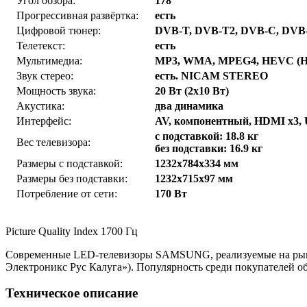
Угол обзора:
178°
Прогрессивная развёртка:
есть
Цифровой тюнер:
DVB-T, DVB-T2, DVB-C, DVB
Телетекст:
есть
Мультимедиа:
MP3, WMA, MPEG4, HEVC (H.
Звук стерео:
есть. NICAM STEREO
Мощность звука:
20 Вт (2х10 Вт)
Акустика:
два динамика
Интерфейс:
AV, компонентный, HDMI x3, USB
с подставкой: 18.8 кг
Вес телевизора:
без подставки: 16.9 кг
Размеры с подставкой:
1232x784x334 мм
Размеры без подставки:
1232x715x97 мм
Потребление от сети:
170 Вт
Picture Quality Index 1700 Гц
Современные LED-телевизоры SAMSUNG, реализуемые на рынке
Электроникс Рус Калуга»). Популярность среди покупателей о
Техническое описание