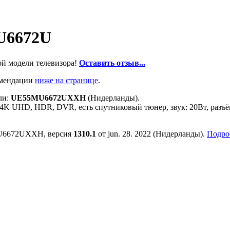
U6672U
ой модели телевизора!
Оставить отзыв...
омендации
ниже на странице
.
ли:
UE55MU6672UXXH
(Нидерланды).
 4K UHD, HDR, DVR, есть спутниковый тюнер, звук: 20Вт, разъёмо
MU6672UXXH, версия
1310.1
от jun. 28. 2022 (Нидерланды).
Подроб