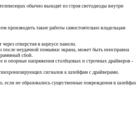
телевизорах обычно выходят из строя светодиоды внутри
уем производить такие работы самостоятельно владельцам
т через отверстия в корпусе панели.
ги после неудачной помывки экрана, может быть неисправна
граммный сбой.
ие и опорные напряжения столбцовых и строчных драйверов -
е синхронизирующих сигналов к шлейфам с драйверами.
о, если не образовались существенные повреждения в шлейфах