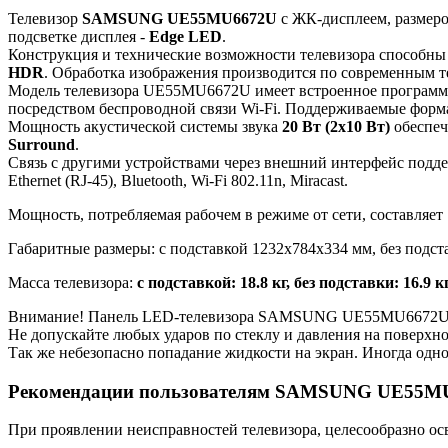
Телевизор
SAMSUNG UE55MU6672U
с ЖК-дисплеем, размеро
подсветке дисплея -
Edge LED
.
Конструкция и технические возможности телевизора способны
HDR
. Обработка изображения производится по современным 
Модель телевизора UE55MU6672U имеет встроенное програм
посредством беспроводной связи Wi-Fi. Поддерживаемые фор
Мощность акустической системы звука
20 Вт (2х10 Вт)
обеспеч
Surround
.
Связь с другими устройствами через внешний интерфейс подд
Ethernet (RJ-45), Bluetooth, Wi-Fi 802.11n, Miracast.
Мощность, потребляемая рабочем в режиме от сети, составляет
Габаритные размеры: с подставкой 1232x784x334 мм, без подст
Масса телевизора:
с подставкой: 18.8 кг, без подставки: 16.9 к
Внимание! Панель LED-телевизора SAMSUNG UE55MU6672U яв
Не допускайте любых ударов по стеклу и давления на поверхн
Так же небезопасно попадание жидкости на экран. Иногда одно
Рекомендации пользователям SAMSUNG UE55M
При проявлении неисправностей телевизора, целесообразно ос