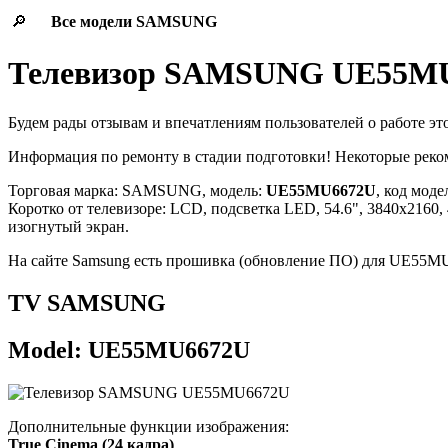
🔎
Все модели
SAMSUNG
Телевизор SAMSUNG UE55M
Будем рады отзывам и впечатлениям пользователей о работе эт
Информация по ремонту в стадии подготовки! Некоторые рек
Торговая марка: SAMSUNG, модель:
UE55MU6672U
, код моде
Коротко от телевизоре: LCD, подсветка LED, 54.6", 3840x2160,
изогнутый экран.
На сайте Samsung есть прошивка (обновление ПО) для UE55
TV SAMSUNG
Model: UE55MU6672U
Дополнительные функции изображения:
True Cinema (24 кадра)
.