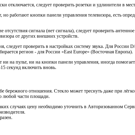
тключается, следует проверить розетки и удлинители в места
о работают кнопки панели управления телевизора, есть определ
 отсутствия сигнала (нет сигнала), следует проверить антенно
визора от других внешних устройств.
я, следует проверить в настройках систему звука. Для России D
бирается регион - для России «East Europe» (Восточная Европа).
 на пульт, ни на кнопки панели управления, иногда помогает 
-15 секунд включить вновь.
бережного отношения. Стекло может треснуть даже при лёгком
по любой части площади.
таких случаях цену необходимо уточнить в Авторизованном Се
оизводителя.
разен.