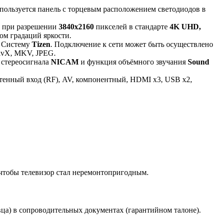
спользуется панель с торцевым расположением светодиодов в
D при разрешении
3840x2160
пикселей в стандарте
4K UHD,
м градаций яркости.
ю Систему
Tizen
. Подключение к сети может быть осуществлено
ivX, MKV, JPEG.
 стереосигнала
NICAM
и функция объёмного звучания
Sound
тенный вход (RF), AV, компонентный, HDMI x3, USB x2,
, чтобы телевизор стал неремонтопригодным.
вца) в сопроводительных документах (гарантийном талоне).