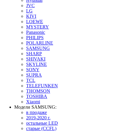
Hyundai
JVC
LG
KIVI
LOEWE
MYSTERY
Panasonic
PHILIPS
POLARLINE
SAMSUNG
SHARP
SHIVAKI
SKYLINE
SONY
SUPRA
TCL
TELEFUNKEN
THOMSON
TOSHIBA
Xiaomi
Модели SAMSUNG:
в продаже
2019-2020 г.
остальные LED
старые (CCFL)