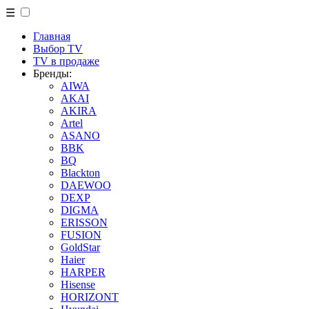
☰
Главная
Выбор TV
TV в продаже
Бренды:
AIWA
AKAI
AKIRA
Artel
ASANO
BBK
BQ
Blackton
DAEWOO
DEXP
DIGMA
ERISSON
FUSION
GoldStar
Haier
HARPER
Hisense
HORIZONT