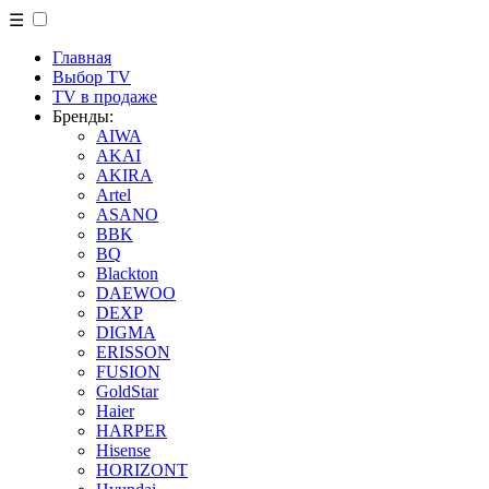
☰
Главная
Выбор TV
TV в продаже
Бренды:
AIWA
AKAI
AKIRA
Artel
ASANO
BBK
BQ
Blackton
DAEWOO
DEXP
DIGMA
ERISSON
FUSION
GoldStar
Haier
HARPER
Hisense
HORIZONT