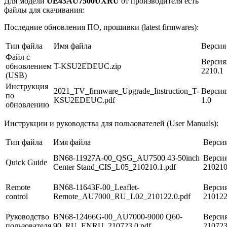
Для модели
UE43AU7500UXRU
от производителя есть
файлы для скачивания:
Последние обновления ПО, прошивки (latest firmwares):
Тип файла
Имя файла
Версия
Файл с
Версия
обновлением
T-KSU2EDEUC.zip
2210.1
(USB)
Инструкция
2021_TV_firmware_Upgrade_Instruction_T-
Версия
по
KSU2EDEUC.pdf
1.0
обновлению
Инструкции и руководства для пользователей (User Manuals):
Тип файла
Имя файла
Верси
BN68-11927A-00_QSG_AU7500 43-50inch
Версия
Quick Guide
Center Stand_CIS_L05_210210.1.pdf
21021
Remote
BN68-11643F-00_Leaflet-
Версия
control
Remote_AU7000_RU_L02_210122.0.pdf
21012
Руководство
BN68-12466G-00_AU7000-9000 Q60-
Версия
пользователя
90_RU_ENRU_210723.0.pdf
21072