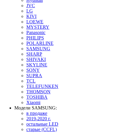
Hyundai
JVC
LG
KIVI
LOEWE
MYSTERY
Panasonic
PHILIPS
POLARLINE
SAMSUNG
SHARP
SHIVAKI
SKYLINE
SONY
SUPRA
TCL
TELEFUNKEN
THOMSON
TOSHIBA
Xiaomi
Модели SAMSUNG:
в продаже
2019-2020 г.
остальные LED
старые (CCFL)