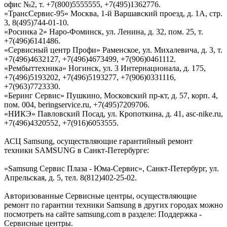
офис №2, т. +7(800)5555555, +7(495)1362776.
«ТрансСервис-95» Москва, 1-й Варшавский проезд, д. 1А, стр.
3, 8(495)744-01-10.
«Росинка 2» Наро-Фоминск, ул. Ленина, д. 32, пом. 25, т.
+7(496)6141486.
«Сервисный центр Профи» Раменское, ул. Михалевича, д. 3, т.
+7(496)4632127, +7(496)4673499, +7(906)0461112.
«Рембыттехника» Ногинск, ул. 3 Интернационала, д. 175,
+7(496)5193202, +7(496)5193277, +7(906)0331116,
+7(963)7723330.
«Беринг Сервис» Пушкино, Московский пр-кт, д. 57, корп. 4,
пом. 004, beringservice.ru, +7(495)7209706.
«НИКЭ» Павловский Посад, ул. Кропоткина, д. 41, asc-nike.ru,
+7(496)4320552, +7(916)6053555.
АСЦ Samsung, осуществляющие гарантийный ремонт
техники SAMSUNG в Санкт-Петербурге:
«Samsung Сервис Плаза - Юма-Cервис», Санкт-Петербург, ул.
Апрельская, д. 5, тел. 8(812)402-25-02.
Авторизованные Сервисные центры, осуществляющие
ремонт по гарантии техники Samsung в других городах можно
посмотреть на сайте samsung.com в разделе: Поддержка -
Сервисные центры.