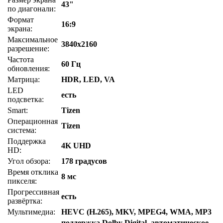
43"
по диагонали:
Формат
16:9
экрана:
Максимальное
3840x2160
разрешение:
Частота
60 Гц
обновления:
Матрица:
HDR, LED, VA
LED
есть
подсветка:
Smart:
Tizen
Операционная
Tizen
система:
Поддержка
4K UHD
HD:
Угол обзора:
178 градусов
Время отклика
8 мс
пикселя:
Прогрессивная
есть
развёртка:
Мультимедиа:
HEVC (H.265), MKV, MPEG4, WMA, MP3
поддержка Dolby Digital, автоматическое