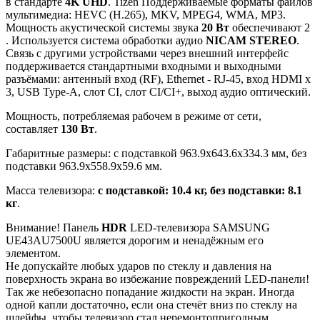
в стандарте
4K UHD
. Tizen Поддерживаемые форматы файлов
мультимедиа: HEVC (H.265), MKV, MPEG4, WMA, MP3.
Мощность акустической системы звука
20 Вт
обеспечивают 2
. Используется система обработки аудио
NICAM STEREO
.
Связь с другими устройствами через внешний интерфейс
поддерживается стандартными входными и выходными
разъёмами: антенный вход (RF), Ethernet - RJ-45, вход HDMI x
3, USB Type-A, слот CI, слот CI/CI+, выход аудио оптический.
Мощность, потребляемая рабочем в режиме от сети,
составляет
130 Вт
.
Габаритные размеры: с подставкой 963.9x643.6x334.3 мм, без
подставки 963.9x558.9x59.6 мм.
Масса телевизора:
с подставкой: 10.4 кг, без подставки: 8.1
кг
.
Внимание! Панель
HDR
LED-телевизора SAMSUNG
UE43AU7500U является дорогим и ненадёжным его
элементом.
Не допускайте любых ударов по стеклу и давления на
поверхность экрана во избежание повреждений LED-панели!
Так же небезопасно попадание жидкости на экран. Иногда
одной капли достаточно, если она стечёт вниз по стеклу на
шлейфы, чтобы телевизор стал неремонтопригодным.