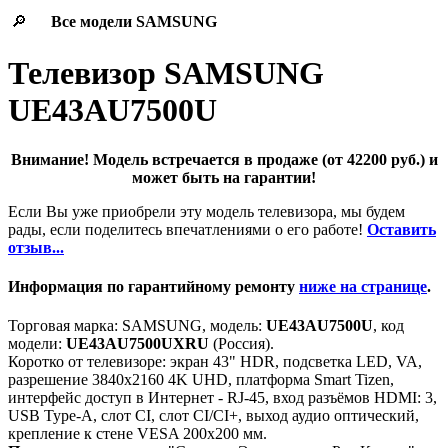
🔎
Все модели
SAMSUNG
Телевизор SAMSUNG
UE43AU7500U
Внимание! Модель встречается в продаже (от 42200 руб.) и
может быть на гарантии!
Если Вы уже приобрели эту модель телевизора, мы будем
рады, если поделитесь впечатлениями о его работе!
Оставить
отзыв...
Информация по гарантийному ремонту
ниже на странице
.
Торговая марка: SAMSUNG, модель:
UE43AU7500U
, код
модели:
UE43AU7500UXRU
(Россия).
Коротко от телевизоре: экран 43" HDR, подсветка LED, VA,
разрешение 3840x2160 4K UHD, платформа Smart Tizen,
интерфейс доступ в Интернет - RJ-45, вход разъёмов HDMI: 3,
USB Type-A, слот CI, слот CI/CI+, выход аудио оптический,
крепление к стене VESA 200x200 мм.