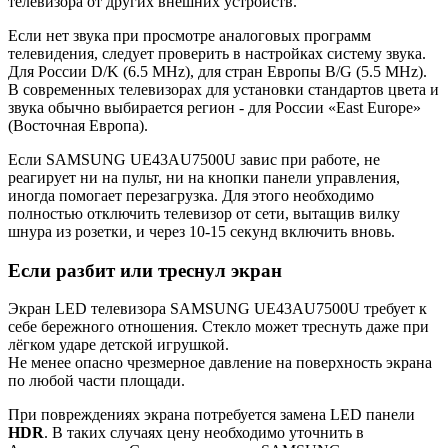
телевизора от других внешних устройств.
Если нет звука при просмотре аналоговых программ
телевидения, следует проверить в настройках систему звука.
Для России D/K (6.5 MHz), для стран Европы B/G (5.5 MHz).
В современных телевизорах для установки стандартов цвета и
звука обычно выбирается регион - для России «East Europe»
(Восточная Европа).
Если SAMSUNG UE43AU7500U завис при работе, не
реагирует ни на пульт, ни на кнопки панели управления,
иногда помогает перезагрузка. Для этого необходимо
полностью отключить телевизор от сети, вытащив вилку
шнура из розетки, и через 10-15 секунд включить вновь.
Если разбит или треснул экран
Экран LED телевизора SAMSUNG UE43AU7500U требует к
себе бережного отношения. Стекло может треснуть даже при
лёгком ударе детской игрушкой.
Не менее опасно чрезмерное давление на поверхность экрана
по любой части площади.
При повреждениях экрана потребуется замена LED панели
HDR
. В таких случаях цену необходимо уточнить в