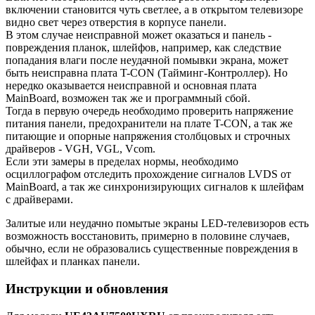
включении становится чуть светлее, а в открытом телевизоре
видно свет через отверстия в корпусе панели.
В этом случае неисправной может оказаться и панель -
повреждения планок, шлейфов, например, как следствие
попадания влаги после неудачной помывки экрана, может
быть неисправна плата T-CON (Тайминг-Контроллер). Но
нередко оказывается неисправной и основная плата
MainBoard, возможен так же и программный сбой.
Тогда в первую очередь необходимо проверить напряжение
питания панели, предохранители на плате T-CON, а так же
питающие и опорные напряжения столбцовых и строчных
драйверов - VGH, VGL, Vcom.
Если эти замеры в пределах нормы, необходимо
осциллографом отследить прохождение сигналов LVDS от
MainBoard, а так же синхронизирующих сигналов к шлейфам
с драйверами.
Залитые или неудачно помытые экраны LED-телевизоров есть
возможность восстановить, примерно в половине случаев,
обычно, если не образовались существенные повреждения в
шлейфах и планках панели.
Инструкции и обновления