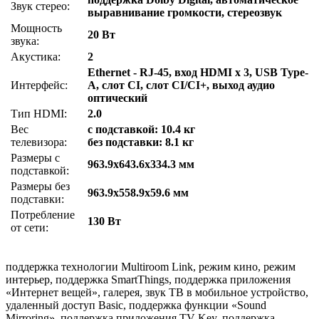
Звук стерео:
выравнивание громкости, стереозвук
Мощность
20 Вт
звука:
Акустика:
2
Ethernet - RJ-45, вход HDMI x 3, USB Type-
Интерфейс:
A, слот CI, слот CI/CI+, выход аудио
оптический
Тип HDMI:
2.0
Вес
с подставкой: 10.4 кг
телевизора:
без подставки: 8.1 кг
Размеры с
963.9x643.6x334.3 мм
подставкой:
Размеры без
963.9x558.9x59.6 мм
подставки:
Потребление
130 Вт
от сети:
поддержка технологии Multiroom Link, режим кино, режим
интерьер, поддержка SmartThings, поддержка приложения
«Интернет вещей», галерея, звук ТВ в мобильное устройство,
удаленный доступ Basic, поддержка функции «Sound
Mirroring», поддержка приложения TV Key, поддержка