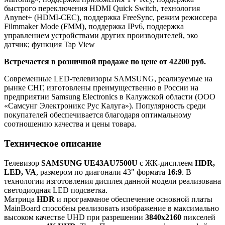
быстрого переключения HDMI Quick Switch, технология
Anynet+ (HDMI-CEC), поддержка FreeSync, режим режиссера
Filmmaker Mode (FMM), поддержка IPv6, поддержка
управлением устройствами других производителей, эко
датчик; функция Tap View
Встречается в розничной продаже по цене от 42200 руб.
Современные LED-телевизоры SAMSUNG, реализуемые на
рынке СНГ, изготовлены преимущественно в России на
предприятии Samsung Electronics в Калужской области (ООО
«Самсунг Электроникс Рус Калуга»). Популярность среди
покупателей обеспечивается благодаря оптимальному
соотношению качества и цены товара.
Техническое описание
Телевизор
SAMSUNG UE43AU7500U
с ЖК-дисплеем
HDR,
LED, VA
, размером по диагонали 43" формата
16:9
. В
технологии изготовления дисплея данной модели реализована
светодиодная LED подсветка.
Матрица
HDR
и программное обеспечение основной платы
MainBoard способны реализовать изображение в максимально
высоком качестве UHD при разрешении
3840x2160
пикселей