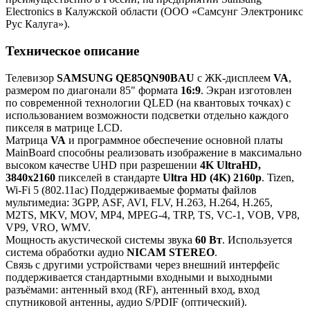
Electronics в Калужской области (ООО «Самсунг Электроникс
Рус Калуга»).
Техническое описание
Телевизор
SAMSUNG QE85QN90BAU
с ЖК-дисплеем
VA
,
размером по диагонали 85" формата
16:9
. Экран изготовлен
по современной технологии QLED (на квантовых точках) с
использованием возможности подсветки отдельно каждого
пикселя в матрице LCD.
Матрица
VA
и программное обеспечение основной платы
MainBoard способны реализовать изображение в максимально
высоком качестве UHD при разрешении
4K UltraHD,
3840x2160
пикселей в стандарте
Ultra HD (4K) 2160p
. Tizen,
Wi-Fi 5 (802.11ac) Поддерживаемые форматы файлов
мультимедиа: 3GPP, ASF, AVI, FLV, H.263, H.264, H.265,
M2TS, MKV, MOV, MP4, MPEG-4, TRP, TS, VC-1, VOB, VP8,
VP9, VRO, WMV.
Мощность акустической системы звука
60 Вт
. Используется
система обработки аудио
NICAM STEREO
.
Связь с другими устройствами через внешний интерфейс
поддерживается стандартными входными и выходными
разъёмами: антенный вход (RF), антенный вход, вход
спутниковой антенны, аудио S/PDIF (оптический).