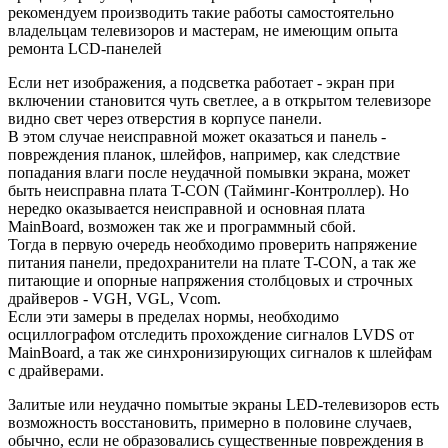
рекомендуем производить такие работы самостоятельно
владельцам телевизоров и мастерам, не имеющим опыта
ремонта LCD-панелей
Если нет изображения, а подсветка работает - экран при
включении становится чуть светлее, а в открытом телевизоре
видно свет через отверстия в корпусе панели.
В этом случае неисправной может оказаться и панель -
повреждения планок, шлейфов, например, как следствие
попадания влаги после неудачной помывки экрана, может
быть неисправна плата T-CON (Тайминг-Контроллер). Но
нередко оказывается неисправной и основная плата
MainBoard, возможен так же и программный сбой.
Тогда в первую очередь необходимо проверить напряжение
питания панели, предохранители на плате T-CON, а так же
питающие и опорные напряжения столбцовых и строчных
драйверов - VGH, VGL, Vcom.
Если эти замеры в пределах нормы, необходимо
осциллографом отследить прохождение сигналов LVDS от
MainBoard, а так же синхронизирующих сигналов к шлейфам
с драйверами.
Залитые или неудачно помытые экраны LED-телевизоров есть
возможность восстановить, примерно в половине случаев,
обычно, если не образовались существенные повреждения в