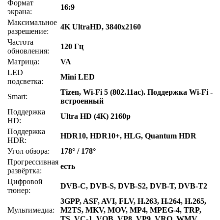
Формат
16:9
экрана:
Максимальное
4K UltraHD, 3840x2160
разрешение:
Частота
120 Гц
обновления:
Матрица:
VA
LED
Mini LED
подсветка:
Tizen, Wi-Fi 5 (802.11ac). Поддержка Wi-Fi -
Smart:
встроенный
Поддержка
Ultra HD (4K) 2160p
HD:
Поддержка
HDR10, HDR10+, HLG, Quantum HDR
HDR:
Угол обзора:
178° / 178°
Прогрессивная
есть
развёртка:
Цифровой
DVB-C, DVB-S, DVB-S2, DVB-T, DVB-T2
тюнер:
3GPP, ASF, AVI, FLV, H.263, H.264, H.265,
Мультимедиа:
M2TS, MKV, MOV, MP4, MPEG-4, TRP,
TS, VC-1, VOB, VP8, VP9, VRO, WMV