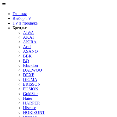
☰
Главная
Выбор TV
TV в продаже
Бренды:
AIWA
AKAI
AKIRA
Artel
ASANO
BBK
BQ
Blackton
DAEWOO
DEXP
DIGMA
ERISSON
FUSION
GoldStar
Haier
HARPER
Hisense
HORIZONT