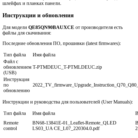
шлейфах и планках панели.
Инструкции и обновления
Для модели
QE85QN90BAUXCE
от производителя есть
файлы для скачивания:
Последние обновления ПО, прошивки (latest firmwares):
Тип файла
Имя файла
Файл с
обновлением
T-PTMDEUC_T-PTMLDEUC.zip
(USB)
Инструкция
по
2022_TV_firmware_Upgrade_Instruction_Q70_Q8
обновлению
Инструкции и руководства для пользователей (User Manuals):
Тип файла
Имя файла
В
Remote
BN68-13841E-01_Leaflet-Remote_QLED
В
control
LS03_UA CE_L07_220304.0.pdf
2