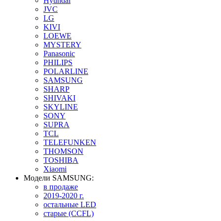
Hyundai
JVC
LG
KIVI
LOEWE
MYSTERY
Panasonic
PHILIPS
POLARLINE
SAMSUNG
SHARP
SHIVAKI
SKYLINE
SONY
SUPRA
TCL
TELEFUNKEN
THOMSON
TOSHIBA
Xiaomi
Модели SAMSUNG:
в продаже
2019-2020 г.
остальные LED
старые (CCFL)