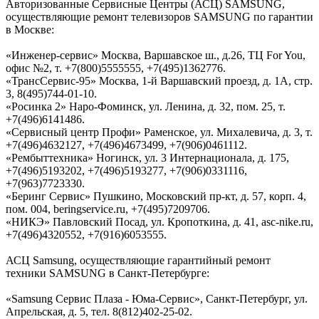
Авторизованные Сервисные Центры (АСЦ) SAMSUNG,
осуществляющие ремонт телевизоров SAMSUNG по гарантии
в Москве:
«Инженер-сервис» Москва, Варшавское ш., д.26, ТЦ For You,
офис №2, т. +7(800)5555555, +7(495)1362776.
«ТрансСервис-95» Москва, 1-й Варшавский проезд, д. 1А, стр.
3, 8(495)744-01-10.
«Росинка 2» Наро-Фоминск, ул. Ленина, д. 32, пом. 25, т.
+7(496)6141486.
«Сервисный центр Профи» Раменское, ул. Михалевича, д. 3, т.
+7(496)4632127, +7(496)4673499, +7(906)0461112.
«Рембыттехника» Ногинск, ул. 3 Интернационала, д. 175,
+7(496)5193202, +7(496)5193277, +7(906)0331116,
+7(963)7723330.
«Беринг Сервис» Пушкино, Московский пр-кт, д. 57, корп. 4,
пом. 004, beringservice.ru, +7(495)7209706.
«НИКЭ» Павловский Посад, ул. Кропоткина, д. 41, asc-nike.ru,
+7(496)4320552, +7(916)6053555.
АСЦ Samsung, осуществляющие гарантийный ремонт
техники SAMSUNG в Санкт-Петербурге:
«Samsung Сервис Плаза - Юма-Cервис», Санкт-Петербург, ул.
Апрельская, д. 5, тел. 8(812)402-25-02.