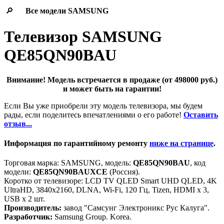
🔎
Все модели
SAMSUNG
Телевизор SAMSUNG
QE85QN90BAU
Внимание! Модель встречается в продаже (от 498000 руб.)
и может быть на гарантии!
Если Вы уже приобрели эту модель телевизора, мы будем
рады, если поделитесь впечатлениями о его работе!
Оставить
отзыв...
Информация по гарантийному ремонту
ниже на странице
.
Торговая марка: SAMSUNG, модель:
QE85QN90BAU
, код
модели:
QE85QN90BAUXCE
(Россия).
Коротко от телевизоре: LCD TV QLED Smart UHD QLED, 4K
UltraHD, 3840x2160, DLNA, Wi-Fi, 120 Гц, Tizen, HDMI х 3,
USB х 2 шт.
Производитель:
завод "Самсунг Электроникс Рус Калуга".
Разработчик:
Samsung Group. Korea.