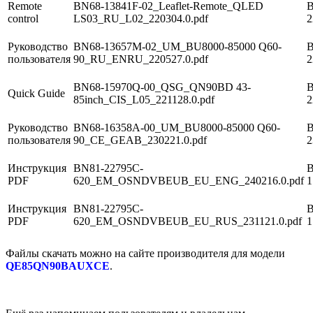
Remote
BN68-13841F-02_Leaflet-Remote_QLED
В
control
LS03_RU_L02_220304.0.pdf
2
Руководство
BN68-13657M-02_UM_BU8000-85000 Q60-
В
пользователя
90_RU_ENRU_220527.0.pdf
2
BN68-15970Q-00_QSG_QN90BD 43-
В
Quick Guide
85inch_CIS_L05_221128.0.pdf
2
Руководство
BN68-16358A-00_UM_BU8000-85000 Q60-
В
пользователя
90_CE_GEAB_230221.0.pdf
2
Инструкция
BN81-22795C-
В
PDF
620_EM_OSNDVBEUB_EU_ENG_240216.0.pdf
1
Инструкция
BN81-22795C-
В
PDF
620_EM_OSNDVBEUB_EU_RUS_231121.0.pdf
1
Файлы скачать можно на сайте производителя для модели
QE85QN90BAUXCE
.