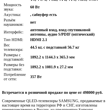
Мощность
60 Вт
звука:
Акустика:
, сабвуфер есть
Разъём
нет
наушников:
антенный вход, вход спутниковой
Интерфейс:
антенны, аудио S/PDIF (оптический)
Тип HDMI:
HDMI 2.1
Вес
44.5 кг, с подставкой 56.7 кг
телевизора:
Размеры с
1892.2 x 1144.3 x 365.3 мм
подставкой:
Размеры без
1892.2 x 1081.9 x 27.2 мм
подставки:
Потребление
357 Вт
от сети:
Встречается в розничной продаже по цене от 498000 руб.
Современные QLED-телевизоры SAMSUNG, продаваемые в
настоящее время на территории РФ и СНГ, изготовлены
преимущественно в России, на предприятии Samsung