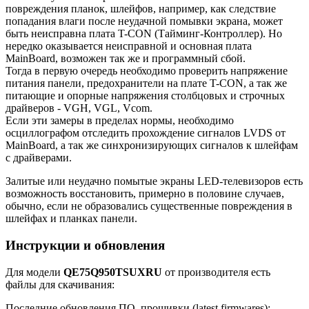
повреждения планок, шлейфов, например, как следствие
попадания влаги после неудачной помывки экрана, может
быть неисправна плата T-CON (Тайминг-Контроллер). Но
нередко оказывается неисправной и основная плата
MainBoard, возможен так же и программный сбой.
Тогда в первую очередь необходимо проверить напряжение
питания панели, предохранители на плате T-CON, а так же
питающие и опорные напряжения столбцовых и строчных
драйверов - VGH, VGL, Vcom.
Если эти замеры в пределах нормы, необходимо
осциллографом отследить прохождение сигналов LVDS от
MainBoard, а так же синхронизирующих сигналов к шлейфам
с драйверами.
Залитые или неудачно помытые экраны LED-телевизоров есть
возможность восстановить, примерно в половине случаев,
обычно, если не образовались существенные повреждения в
шлейфах и планках панели.
Инструкции и обновления
Для модели
QE75Q950TSUXRU
от производителя есть
файлы для скачивания:
Последние обновления ПО, прошивки (latest firmwares):