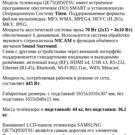
Модель телевизора QE75Q950TSU имеет встроенное
программное обеспечение (ПО) SMART и установленную
Операционную Систему
Tizen
. Поддерживаемые форматы
файлов мультимедиа: MP3, WMA, MPEG4, HEVC (H.265),
MKV, JPEG.
Мощность акустической системы звука
70 Вт (2х15 + 4х10 Вт)
обеспечивают 6 динамиков. Используется система обработки
звукового стереосигнала
NICAM
и функция объёмного
звучания
Sound Surround
.
Связь с другими устройствами через внешний интерфейс
поддерживается стандартными входными и выходными
разъёмами: антенный вход (RF), HDMI x4, USB x3, RS-232,
Ethernet (RJ-45), Bluetooth, Wi-Fi 802.11ac, WiDi, Miracast.
Мощность, потребляемая рабочем в режиме от сети,
составляет
445 Вт
.
Габаритные размеры: с подставкой 1655x1010x307 мм, без
подставки 1655x940x15 мм.
Масса телевизора:
с подставкой: 44 кг, без подставки: 36.2
кг
.
Внимание! LCD-панель телевизора SAMSUNG
QE75Q950TSU является самым дорогим его элементом.