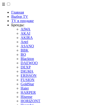
☰
Главная
Выбор TV
TV в продаже
Бренды:
AIWA
AKAI
AKIRA
Artel
ASANO
BBK
BQ
Blackton
DAEWOO
DEXP
DIGMA
ERISSON
FUSION
GoldStar
Haier
HARPER
Hisense
HORIZONT