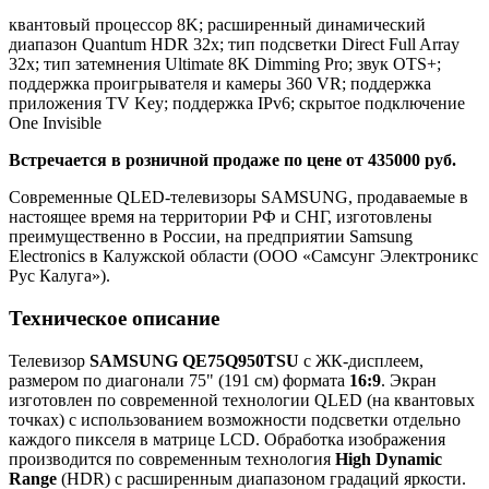
квантовый процессор 8K; расширенный динамический
диапазон Quantum HDR 32x; тип подсветки Direct Full Array
32x; тип затемнения Ultimate 8K Dimming Pro; звук OTS+;
поддержка проигрывателя и камеры 360 VR; поддержка
приложения TV Key; поддержка IPv6; скрытое подключение
One Invisible
Встречается в розничной продаже по цене от 435000 руб.
Современные QLED-телевизоры SAMSUNG, продаваемые в
настоящее время на территории РФ и СНГ, изготовлены
преимущественно в России, на предприятии Samsung
Electronics в Калужской области (ООО «Самсунг Электроникс
Рус Калуга»).
Техническое описание
Телевизор
SAMSUNG QE75Q950TSU
с ЖК-дисплеем,
размером по диагонали 75" (191 см) формата
16:9
. Экран
изготовлен по современной технологии QLED (на квантовых
точках) с использованием возможности подсветки отдельно
каждого пикселя в матрице LCD. Обработка изображения
производится по современным технология
High Dynamic
Range
(HDR) с расширенным диапазоном градаций яркости.