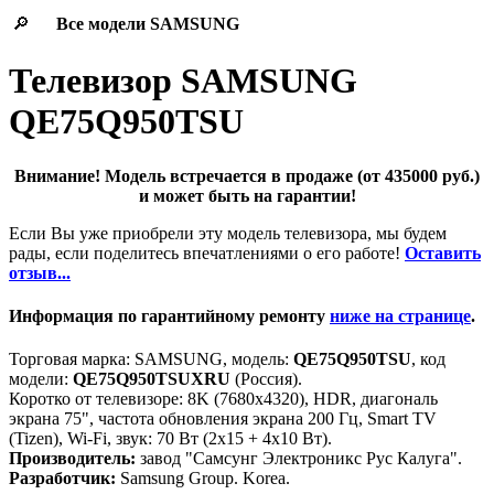
🔎
Все модели
SAMSUNG
Телевизор SAMSUNG
QE75Q950TSU
Внимание! Модель встречается в продаже (от 435000 руб.)
и может быть на гарантии!
Если Вы уже приобрели эту модель телевизора, мы будем
рады, если поделитесь впечатлениями о его работе!
Оставить
отзыв...
Информация по гарантийному ремонту
ниже на странице
.
Торговая марка: SAMSUNG, модель:
QE75Q950TSU
, код
модели:
QE75Q950TSUXRU
(Россия).
Коротко от телевизоре: 8K (7680x4320), HDR, диагональ
экрана 75", частота обновления экрана 200 Гц, Smart TV
(Tizen), Wi-Fi, звук: 70 Вт (2х15 + 4х10 Вт).
Производитель:
завод "Самсунг Электроникс Рус Калуга".
Разработчик:
Samsung Group. Korea.