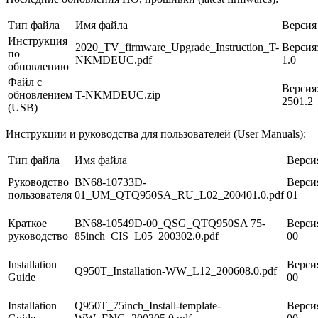
Тип файла
Имя файла
Версия
Инструкция
2020_TV_firmware_Upgrade_Instruction_T-
Версия
по
NKMDEUC.pdf
1.0
обновлению
Файл с
Версия
обновлением
T-NKMDEUC.zip
2501.2
(USB)
Инструкции и руководства для пользователей (User Manuals):
Тип файла
Имя файла
Верси
Руководство
BN68-10733D-
Верси
пользователя
01_UM_QTQ950SA_RU_L02_200401.0.pdf
01
Краткое
BN68-10549D-00_QSG_QTQ950SA 75-
Верси
руководство
85inch_CIS_L05_200302.0.pdf
00
Installation
Верси
Q950T_Installation-WW_L12_200608.0.pdf
Guide
00
Installation
Q950T_75inch_Install-template-
Верси