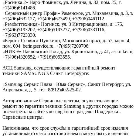
«Росинка 2» Наро-Фоминск, ул. Ленина, д. 32, пом. 25, т.
+7(496)6141486.
«Сервисный центр Профи» Раменское, ул. Михалевича, д. 3, т.
+7(496)4632127, +7(496)4673499, +7(906)0461112.
«Рембыттехника» Ногинск, ул. 3 Интернационала, д. 175,
+7(496)5193202, +7(496)5193277, +7(906)0331116,
+7(963)7723330.
«Беринг Сервис» Пушкино, Московский пр-кт, д. 57, корп. 4,
пом. 004, beringservice.ru, +7(495)7209706.
«НИКЭ» Павловский Посад, ул. Кропоткина, д. 41, asc-nike.ru,
+7(496)4320552, +7(916)6053555.
АСЦ Samsung, осуществляющие гарантийный ремонт
техники SAMSUNG в Санкт-Петербурге:
«Samsung Сервис Плаза - Юма-Cервис», Санкт-Петербург, ул.
Апрельская, д. 5, тел. 8(812)402-25-02.
Авторизованные Сервисные центры, осуществляющие
ремонт по гарантии техники Samsung в других городах можно
посмотреть на сайте samsung.com в разделе: Поддержка -
Сервисные центры.
Напоминаем, что срок службы и гарантийный срок изделия
устанавливаются его изготовителем и могут быть изменены.