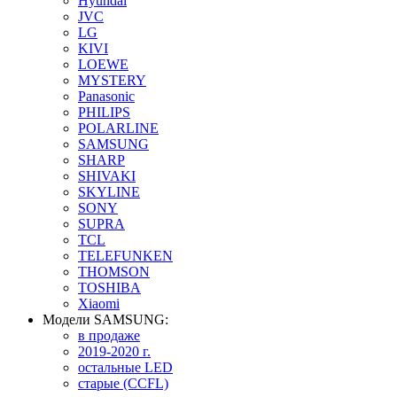
Hyundai
JVC
LG
KIVI
LOEWE
MYSTERY
Panasonic
PHILIPS
POLARLINE
SAMSUNG
SHARP
SHIVAKI
SKYLINE
SONY
SUPRA
TCL
TELEFUNKEN
THOMSON
TOSHIBA
Xiaomi
Модели SAMSUNG:
в продаже
2019-2020 г.
остальные LED
старые (CCFL)