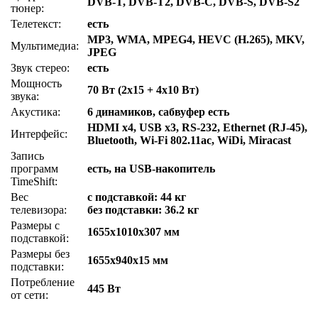
DVB-T, DVB-T2, DVB-C, DVB-S, DVB-S2
тюнер:
Телетекст:
есть
MP3, WMA, MPEG4, HEVC (H.265), MKV,
Мультимедиа:
JPEG
Звук стерео:
есть
Мощность
70 Вт (2х15 + 4х10 Вт)
звука:
Акустика:
6 динамиков, сабвуфер есть
HDMI x4, USB x3, RS-232, Ethernet (RJ-45),
Интерфейс:
Bluetooth, Wi-Fi 802.11ac, WiDi, Miracast
Запись
программ
есть, на USB-накопитель
TimeShift:
Вес
с подставкой: 44 кг
телевизора:
без подставки: 36.2 кг
Размеры с
1655x1010x307 мм
подставкой:
Размеры без
1655x940x15 мм
подставки:
Потребление
445 Вт
от сети: