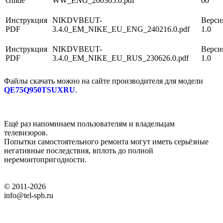
Guide
WW_ENG_200305.0.pdf
00
Инструкция
NIKDVBEUT-
Верси
PDF
3.4.0_EM_NIKE_EU_ENG_240216.0.pdf
1.0
Инструкция
NIKDVBEUT-
Верси
PDF
3.4.0_EM_NIKE_EU_RUS_230626.0.pdf
1.0
Файлы скачать можно на сайте производителя для модели
QE75Q950TSUXRU
.
Ещё раз напоминаем пользователям и владельцам
телевизоров.
Попытки самостоятельного ремонта могут иметь серьёзные
негативные последствия, вплоть до полной
неремонтопригодности.
© 2011-2026
info@tel-spb.ru