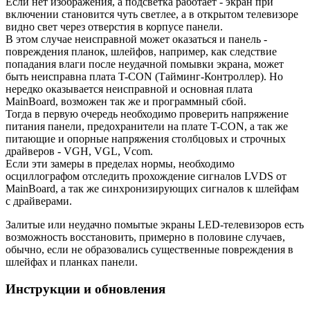
Если нет изображения, а подсветка работает - экран при
включении становится чуть светлее, а в открытом телевизоре
видно свет через отверстия в корпусе панели.
В этом случае неисправной может оказаться и панель -
повреждения планок, шлейфов, например, как следствие
попадания влаги после неудачной помывки экрана, может
быть неисправна плата T-CON (Тайминг-Контроллер). Но
нередко оказывается неисправной и основная плата
MainBoard, возможен так же и программный сбой.
Тогда в первую очередь необходимо проверить напряжение
питания панели, предохранители на плате T-CON, а так же
питающие и опорные напряжения столбцовых и строчных
драйверов - VGH, VGL, Vcom.
Если эти замеры в пределах нормы, необходимо
осциллографом отследить прохождение сигналов LVDS от
MainBoard, а так же синхронизирующих сигналов к шлейфам
с драйверами.
Залитые или неудачно помытые экраны LED-телевизоров есть
возможность восстановить, примерно в половине случаев,
обычно, если не образовались существенные повреждения в
шлейфах и планках панели.
Инструкции и обновления