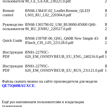
пользователя
90_CE_GEAB_230221.0.pdf
2
Remote
BN68-13841F-02_Leaflet-Remote_QLED
В
control
LS03_RU_L02_220304.0.pdf
2
Руководство
BN68-13657M-02_UM_BU8000-85000 Q60-
В
пользователя
90_RU_ENRU_220527.0.pdf
2
BN68-15970F-00_QSG_Q60B New Simple 43-
В
Quick Guide
85inch_CIS_L05_221128.0.pdf
2
Инструкция
BN81-22795C-
В
PDF
620_EM_OSNDVBEUB_EU_ENG_240216.0.pdf
1
Инструкция
BN81-22795C-
В
PDF
620_EM_OSNDVBEUB_EU_RUS_231121.0.pdf
1
Файлы скачать можно на сайте производителя для модели
QE75Q60BAUXCE
.
Ещё раз напоминаем пользователям и владельцам
телевизоров.