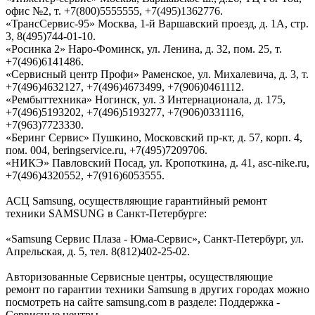
офис №2, т. +7(800)5555555, +7(495)1362776.
«ТрансСервис-95» Москва, 1-й Варшавский проезд, д. 1А, стр.
3, 8(495)744-01-10.
«Росинка 2» Наро-Фоминск, ул. Ленина, д. 32, пом. 25, т.
+7(496)6141486.
«Сервисный центр Профи» Раменское, ул. Михалевича, д. 3, т.
+7(496)4632127, +7(496)4673499, +7(906)0461112.
«Рембыттехника» Ногинск, ул. 3 Интернационала, д. 175,
+7(496)5193202, +7(496)5193277, +7(906)0331116,
+7(963)7723330.
«Беринг Сервис» Пушкино, Московский пр-кт, д. 57, корп. 4,
пом. 004, beringservice.ru, +7(495)7209706.
«НИКЭ» Павловский Посад, ул. Кропоткина, д. 41, asc-nike.ru,
+7(496)4320552, +7(916)6053555.
АСЦ Samsung, осуществляющие гарантийный ремонт
техники SAMSUNG в Санкт-Петербурге:
«Samsung Сервис Плаза - Юма-Cервис», Санкт-Петербург, ул.
Апрельская, д. 5, тел. 8(812)402-25-02.
Авторизованные Сервисные центры, осуществляющие
ремонт по гарантии техники Samsung в других городах можно
посмотреть на сайте samsung.com в разделе: Поддержка -
Сервисные центры.