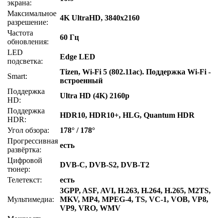
экрана:
Максимальное
4K UltraHD, 3840x2160
разрешение:
Частота
60 Гц
обновления:
LED
Edge LED
подсветка:
Tizen, Wi-Fi 5 (802.11ac). Поддержка Wi-Fi -
Smart:
встроенный
Поддержка
Ultra HD (4K) 2160p
HD:
Поддержка
HDR10, HDR10+, HLG, Quantum HDR
HDR:
Угол обзора:
178° / 178°
Прогрессивная
есть
развёртка:
Цифровой
DVB-C, DVB-S2, DVB-T2
тюнер:
Телетекст:
есть
3GPP, ASF, AVI, H.263, H.264, H.265, M2TS,
Мультимедиа:
MKV, MP4, MPEG-4, TS, VC-1, VOB, VP8,
VP9, VRO, WMV