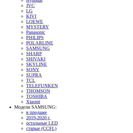
Hyundai
JVC
LG
KIVI
LOEWE
MYSTERY
Panasonic
PHILIPS
POLARLINE
SAMSUNG
SHARP
SHIVAKI
SKYLINE
SONY
SUPRA
TCL
TELEFUNKEN
THOMSON
TOSHIBA
Xiaomi
Модели SAMSUNG:
в продаже
2019-2020 г.
остальные LED
старые (CCFL)