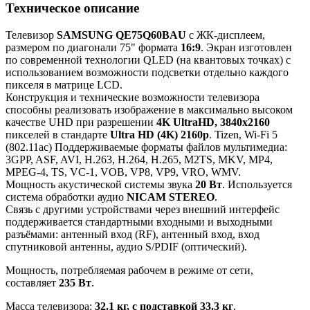
Техническое описание
Телевизор
SAMSUNG QE75Q60BAU
с ЖК-дисплеем,
размером по диагонали 75" формата
16:9
. Экран изготовлен
по современной технологии QLED (на квантовых точках) с
использованием возможности подсветки отдельно каждого
пикселя в матрице LCD.
Конструкция и технические возможности телевизора
способны реализовать изображение в максимально высоком
качестве UHD при разрешении
4K UltraHD, 3840x2160
пикселей в стандарте
Ultra HD (4K) 2160p
. Tizen, Wi-Fi 5
(802.11ac) Поддерживаемые форматы файлов мультимедиа:
3GPP, ASF, AVI, H.263, H.264, H.265, M2TS, MKV, MP4,
MPEG-4, TS, VC-1, VOB, VP8, VP9, VRO, WMV.
Мощность акустической системы звука
20 Вт
. Используется
система обработки аудио
NICAM STEREO
.
Связь с другими устройствами через внешний интерфейс
поддерживается стандартными входными и выходными
разъёмами: антенный вход (RF), антенный вход, вход
спутниковой антенны, аудио S/PDIF (оптический).
Мощность, потребляемая рабочем в режиме от сети,
составляет
235 Вт
.
Масса телевизора:
32.1 кг, с подставкой 33.3 кг
.