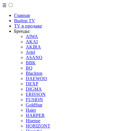
☰
Главная
Выбор TV
TV в продаже
Бренды:
AIWA
AKAI
AKIRA
Artel
ASANO
BBK
BQ
Blackton
DAEWOO
DEXP
DIGMA
ERISSON
FUSION
GoldStar
Haier
HARPER
Hisense
HORIZONT