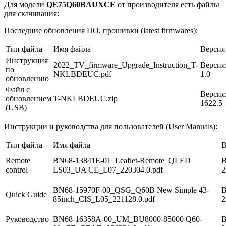
Для модели
QE75Q60BAUXCE
от производителя есть файлы
для скачивания:
Последние обновления ПО, прошивки (latest firmwares):
Тип файла
Имя файла
Версия
Инструкция
2022_TV_firmware_Upgrade_Instruction_T-
Версия
по
NKLBDEUC.pdf
1.0
обновлению
Файл с
Версия
обновлением
T-NKLBDEUC.zip
1622.5
(USB)
Инструкции и руководства для пользователей (User Manuals):
Тип файла
Имя файла
В
Remote
BN68-13841E-01_Leaflet-Remote_QLED
В
control
LS03_UA CE_L07_220304.0.pdf
2
BN68-15970F-00_QSG_Q60B New Simple 43-
В
Quick Guide
85inch_CIS_L05_221128.0.pdf
2
Руководство
BN68-16358A-00_UM_BU8000-85000 Q60-
В