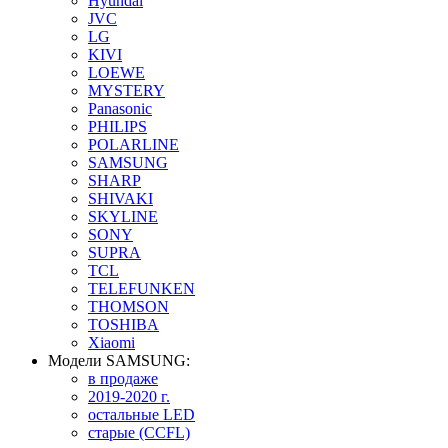
Hyundai
JVC
LG
KIVI
LOEWE
MYSTERY
Panasonic
PHILIPS
POLARLINE
SAMSUNG
SHARP
SHIVAKI
SKYLINE
SONY
SUPRA
TCL
TELEFUNKEN
THOMSON
TOSHIBA
Xiaomi
Модели SAMSUNG:
в продаже
2019-2020 г.
остальные LED
старые (CCFL)