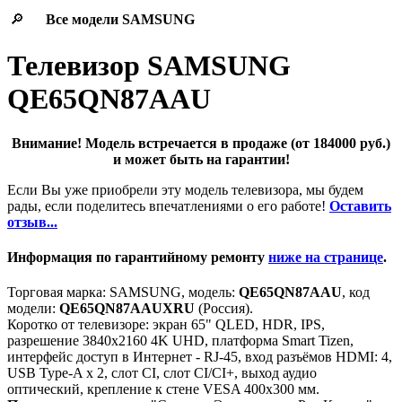
🔎
Все модели
SAMSUNG
Телевизор SAMSUNG
QE65QN87AAU
Внимание! Модель встречается в продаже (от 184000 руб.)
и может быть на гарантии!
Если Вы уже приобрели эту модель телевизора, мы будем
рады, если поделитесь впечатлениями о его работе!
Оставить
отзыв...
Информация по гарантийному ремонту
ниже на странице
.
Торговая марка: SAMSUNG, модель:
QE65QN87AAU
, код
модели:
QE65QN87AAUXRU
(Россия).
Коротко от телевизоре: экран 65" QLED, HDR, IPS,
разрешение 3840x2160 4K UHD, платформа Smart Tizen,
интерфейс доступ в Интернет - RJ-45, вход разъёмов HDMI: 4,
USB Type-A x 2, слот CI, слот CI/CI+, выход аудио
оптический, крепление к стене VESA 400x300 мм.