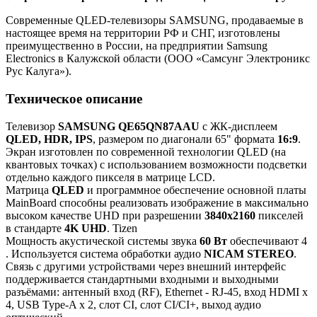
Современные QLED-телевизоры SAMSUNG, продаваемые в
настоящее время на территории РФ и СНГ, изготовлены
преимущественно в России, на предприятии Samsung
Electronics в Калужской области (ООО «Самсунг Электроникс
Рус Калуга»).
Техническое описание
Телевизор
SAMSUNG QE65QN87AAU
с ЖК-дисплеем
QLED, HDR, IPS
, размером по диагонали 65" формата
16:9
.
Экран изготовлен по современной технологии QLED (на
квантовых точках) с использованием возможности подсветки
отдельно каждого пикселя в матрице LCD.
Матрица
QLED
и программное обеспечение основной платы
MainBoard способны реализовать изображение в максимально
высоком качестве UHD при разрешении
3840x2160
пикселей
в стандарте
4K UHD
. Tizen
Мощность акустической системы звука
60 Вт
обеспечивают 4
. Используется система обработки аудио
NICAM STEREO
.
Связь с другими устройствами через внешний интерфейс
поддерживается стандартными входными и выходными
разъёмами: антенный вход (RF), Ethernet - RJ-45, вход HDMI x
4, USB Type-A x 2, слот CI, слот CI/CI+, выход аудио