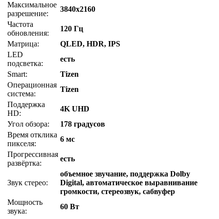
Максимальное
3840x2160
разрешение:
Частота
120 Гц
обновления:
Матрица:
QLED, HDR, IPS
LED
есть
подсветка:
Smart:
Tizen
Операционная
Tizen
система:
Поддержка
4K UHD
HD:
Угол обзора:
178 градусов
Время отклика
6 мс
пикселя:
Прогрессивная
есть
развёртка:
объемное звучание, поддержка Dolby
Звук стерео:
Digital, автоматическое выравнивание
громкости, стереозвук, сабвуфер
Мощность
60 Вт
звука: