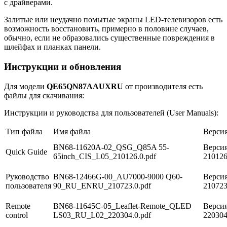
с драйверами.
Залитые или неудачно помытые экраны LED-телевизоров есть
возможность восстановить, примерно в половине случаев,
обычно, если не образовались существенные повреждения в
шлейфах и планках панели.
Инструкции и обновления
Для модели
QE65QN87AAUXRU
от производителя есть
файлы для скачивания:
Инструкции и руководства для пользователей (User Manuals):
Тип файла
Имя файла
Верси
BN68-11620A-02_QSG_Q85A 55-
Версия
Quick Guide
65inch_CIS_L05_210126.0.pdf
21012
Руководство
BN68-12466G-00_AU7000-9000 Q60-
Версия
пользователя
90_RU_ENRU_210723.0.pdf
21072
Remote
BN68-11645C-05_Leaflet-Remote_QLED
Версия
control
LS03_RU_L02_220304.0.pdf
22030