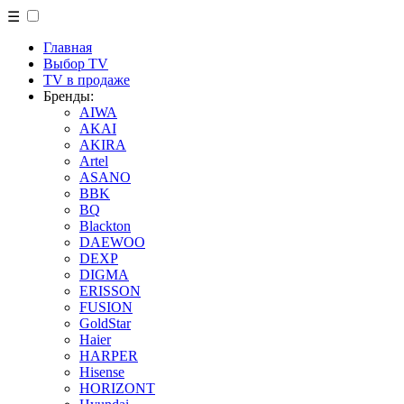
☰
Главная
Выбор TV
TV в продаже
Бренды:
AIWA
AKAI
AKIRA
Artel
ASANO
BBK
BQ
Blackton
DAEWOO
DEXP
DIGMA
ERISSON
FUSION
GoldStar
Haier
HARPER
Hisense
HORIZONT