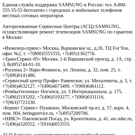
Единая служба поддержки SAMSUNG в России: тел. 8-800-
555-55-55 бесплатно с городских и мобильных телефонов
местных сотовых операторов.
Авторизованные Сервисные Центры (АСЦ) SAMSUNG,
осуществляющие ремонт телевизоров SAMSUNG по гарантии
в Москве:
«Инженер-сервис» Москва, Варшавское ш., д.26, ТЦ For You,
офис №2, т. +7(800)5555555, +7(495)1362776.
«ТрансСервис-95» Москва, 1-й Варшавский проезд, д. 1А, стр.
3, 8(495)744-01-10.
«Росинка 2» Наро-Фоминск, ул. Ленина, д. 32, пом. 25, т.
+7(496)6141486.
«Сервисный центр Профи» Раменское, ул. Михалевича, д. 3, т.
+7(496)4632127, +7(496)4673499, +7(906)0461112.
«Рембыттехника» Ногинск, ул. 3 Интернационала, д. 175,
+7(496)5193202, +7(496)5193277, +7(906)0331116,
+7(963)7723330.
«Беринг Сервис» Пушкино, Московский пр-кт, д. 57, корп. 4,
пом. 004, beringservice.ru, +7(495)7209706.
«НИКЭ» Павловский Посад, ул. Кропоткина, д. 41, asc-nike.ru,
+7(496)4320552, +7(916)6053555.
АСЦ Samsung, осуществляющие гарантийный ремонт