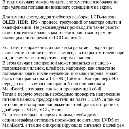
В таких случаях можно увидеть еле заметное изображение
при удачном попадании внешнего освещения на экран.
Для замены светодиодов требуется разборка LCD-панели
QLED, HDR, IPS
- процесс, требующий от мастера опыта и
квалификации. Не рекомендуем производить такие работы
самостоятельно владельцам телевизоров и мастерам, не
имеющим опыта ремонта LCD-панелей
Если нет изображения, а подсветка работает - экран при
включении становится чуть светлее, а в открытом телевизоре
видно свет через отверстия в корпусе панели.
В этом случае неисправной может оказаться и панель -
повреждения планок, шлейфов, например, как следствие
попадания влаги после неудачной помывки экрана, может
быть неисправна плата T-CON (Тайминг-Контроллер). Но
нередко оказывается неисправной и основная плата
MainBoard, возможен так же и программный сбой.
Тогда в первую очередь необходимо проверить напряжение
питания панели, предохранители на плате T-CON, а так же
питающие и опорные напряжения столбцовых и строчных
драйверов - VGH, VGL, Vcom.
Если эти замеры в пределах нормы, необходимо
осциллографом отследить прохождение сигналов LVDS от
MainBoard, а так же синхронизирующих сигналов к шлейфам