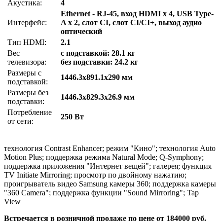
Акустика:
4
Ethernet - RJ-45, вход HDMI x 4, USB Type-
Интерфейс:
A x 2, слот CI, слот CI/CI+, выход аудио
оптический
Тип HDMI:
2.1
Вес
с подставкой: 28.1 кг
телевизора:
без подставки: 24.2 кг
Размеры с
1446.3x891.1x290 мм
подставкой:
Размеры без
1446.3x829.3x26.9 мм
подставки:
Потребление
250 Вт
от сети:
технология Contrast Enhancer; режим "Кино"; технология Auto
Motion Plus; поддержка режима Natural Mode; Q-Symphony;
поддержка приложения "Интернет вещей"; галерея; функция
TV Initiate Mirroring; просмотр по двойному нажатию;
проигрыватель видео Samsung камеры 360; поддержка камеры
"360 Camera"; поддержка функции "Sound Mirroring"; Tap
View
Встречается в розничной продаже по цене от 184000 руб.