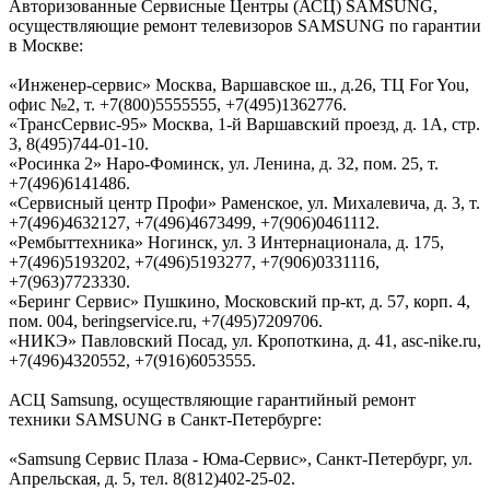
Авторизованные Сервисные Центры (АСЦ) SAMSUNG,
осуществляющие ремонт телевизоров SAMSUNG по гарантии
в Москве:
«Инженер-сервис» Москва, Варшавское ш., д.26, ТЦ For You,
офис №2, т. +7(800)5555555, +7(495)1362776.
«ТрансСервис-95» Москва, 1-й Варшавский проезд, д. 1А, стр.
3, 8(495)744-01-10.
«Росинка 2» Наро-Фоминск, ул. Ленина, д. 32, пом. 25, т.
+7(496)6141486.
«Сервисный центр Профи» Раменское, ул. Михалевича, д. 3, т.
+7(496)4632127, +7(496)4673499, +7(906)0461112.
«Рембыттехника» Ногинск, ул. 3 Интернационала, д. 175,
+7(496)5193202, +7(496)5193277, +7(906)0331116,
+7(963)7723330.
«Беринг Сервис» Пушкино, Московский пр-кт, д. 57, корп. 4,
пом. 004, beringservice.ru, +7(495)7209706.
«НИКЭ» Павловский Посад, ул. Кропоткина, д. 41, asc-nike.ru,
+7(496)4320552, +7(916)6053555.
АСЦ Samsung, осуществляющие гарантийный ремонт
техники SAMSUNG в Санкт-Петербурге:
«Samsung Сервис Плаза - Юма-Cервис», Санкт-Петербург, ул.
Апрельская, д. 5, тел. 8(812)402-25-02.