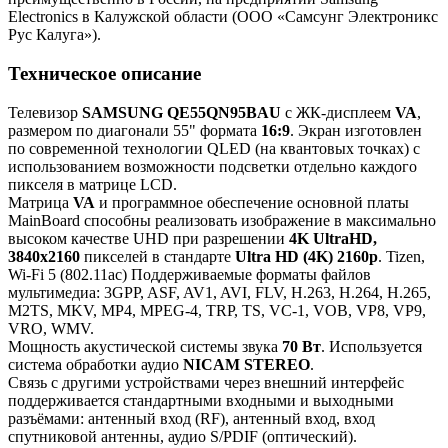
Electronics в Калужской области (ООО «Самсунг Электроникс
Рус Калуга»).
Техническое описание
Телевизор
SAMSUNG QE55QN95BAU
с ЖК-дисплеем
VA
,
размером по диагонали 55" формата
16:9
. Экран изготовлен
по современной технологии QLED (на квантовых точках) с
использованием возможности подсветки отдельно каждого
пикселя в матрице LCD.
Матрица
VA
и программное обеспечение основной платы
MainBoard способны реализовать изображение в максимально
высоком качестве UHD при разрешении
4K UltraHD,
3840x2160
пикселей в стандарте
Ultra HD (4K) 2160p
. Tizen,
Wi-Fi 5 (802.11ac) Поддерживаемые форматы файлов
мультимедиа: 3GPP, ASF, AV1, AVI, FLV, H.263, H.264, H.265,
M2TS, MKV, MP4, MPEG-4, TRP, TS, VC-1, VOB, VP8, VP9,
VRO, WMV.
Мощность акустической системы звука
70 Вт
. Используется
система обработки аудио
NICAM STEREO
.
Связь с другими устройствами через внешний интерфейс
поддерживается стандартными входными и выходными
разъёмами: антенный вход (RF), антенный вход, вход
спутниковой антенны, аудио S/PDIF (оптический).