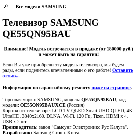
🔎
Все модели
SAMSUNG
Телевизор SAMSUNG
QE55QN95BAU
Внимание! Модель встречается в продаже (от 180000 руб.)
и может быть на гарантии!
Если Вы уже приобрели эту модель телевизора, мы будем
рады, если поделитесь впечатлениями о его работе!
Оставить
отзыв...
Информация по гарантийному ремонту
ниже на странице
.
Торговая марка: SAMSUNG, модель:
QE55QN95BAU
, код
модели:
QE55QN95BAUXCE
(Россия).
Коротко от телевизоре: LCD TV QLED Smart UHD QLED, 4K
UltraHD, 3840x2160, DLNA, Wi-Fi, 120 Гц, Tizen, HDMI х 4,
USB х 2 шт.
Производитель:
завод "Самсунг Электроникс Рус Калуга".
Разработчик:
Samsung Group. Korea.