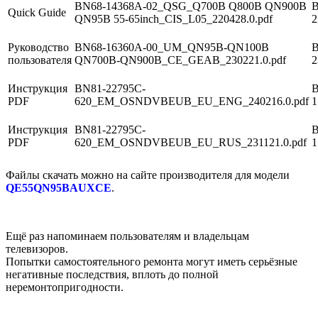
BN68-14368A-02_QSG_Q700B Q800B QN900B
В
Quick Guide
QN95B 55-65inch_CIS_L05_220428.0.pdf
2
Руководство
BN68-16360A-00_UM_QN95B-QN100B
В
пользователя
QN700B-QN900B_CE_GEAB_230221.0.pdf
2
Инструкция
BN81-22795C-
В
PDF
620_EM_OSNDVBEUB_EU_ENG_240216.0.pdf
1
Инструкция
BN81-22795C-
В
PDF
620_EM_OSNDVBEUB_EU_RUS_231121.0.pdf
1
Файлы скачать можно на сайте производителя для модели
QE55QN95BAUXCE
.
Ещё раз напоминаем пользователям и владельцам
телевизоров.
Попытки самостоятельного ремонта могут иметь серьёзные
негативные последствия, вплоть до полной
неремонтопригодности.