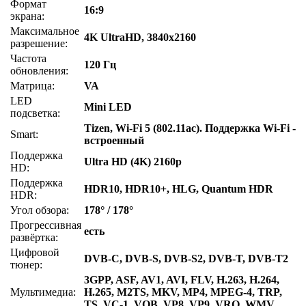
Формат
16:9
экрана:
Максимальное
4K UltraHD, 3840x2160
разрешение:
Частота
120 Гц
обновления:
Матрица:
VA
LED
Mini LED
подсветка:
Tizen, Wi-Fi 5 (802.11ac). Поддержка Wi-Fi -
Smart:
встроенный
Поддержка
Ultra HD (4K) 2160p
HD:
Поддержка
HDR10, HDR10+, HLG, Quantum HDR
HDR:
Угол обзора:
178° / 178°
Прогрессивная
есть
развёртка:
Цифровой
DVB-C, DVB-S, DVB-S2, DVB-T, DVB-T2
тюнер:
3GPP, ASF, AV1, AVI, FLV, H.263, H.264,
Мультимедиа:
H.265, M2TS, MKV, MP4, MPEG-4, TRP,
TS, VC-1, VOB, VP8, VP9, VRO, WMV