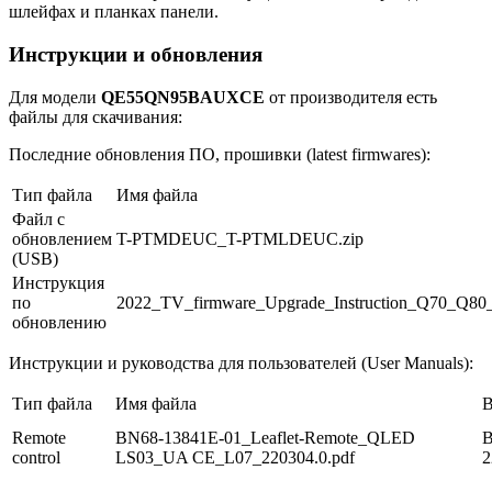
шлейфах и планках панели.
Инструкции и обновления
Для модели
QE55QN95BAUXCE
от производителя есть
файлы для скачивания:
Последние обновления ПО, прошивки (latest firmwares):
Тип файла
Имя файла
Файл с
обновлением
T-PTMDEUC_T-PTMLDEUC.zip
(USB)
Инструкция
по
2022_TV_firmware_Upgrade_Instruction_Q70_Q8
обновлению
Инструкции и руководства для пользователей (User Manuals):
Тип файла
Имя файла
В
Remote
BN68-13841E-01_Leaflet-Remote_QLED
В
control
LS03_UA CE_L07_220304.0.pdf
2