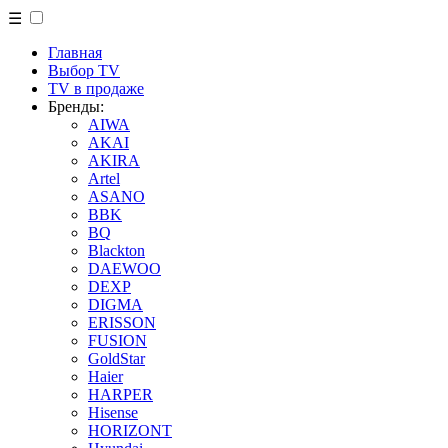
☰
Главная
Выбор TV
TV в продаже
Бренды:
AIWA
AKAI
AKIRA
Artel
ASANO
BBK
BQ
Blackton
DAEWOO
DEXP
DIGMA
ERISSON
FUSION
GoldStar
Haier
HARPER
Hisense
HORIZONT