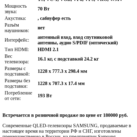
Мощность
70 Вт
звука:
Акустика:
, сабвуфер есть
Разъём
нет
наушников:
антенный вход, вход спутниковой
Интерфейс:
антенны, аудио S/PDIF (оптический)
Тип HDMI:
HDMI 2.1
Вес
16.1 кг, с подставкой 24.2 кг
телевизора:
Размеры с
1228 x 777.3 x 298.4 мм
подставкой:
Размеры без
1228 x 707.3 x 17.4 мм
подставки:
Потребление
193 Вт
от сети:
Встречается в розничной продаже по цене от 180000 руб.
Современные QLED-телевизоры SAMSUNG, продаваемые в
настоящее время на территории РФ и СНГ, изготовлены
преимущественно в России, на предприятии Samsung