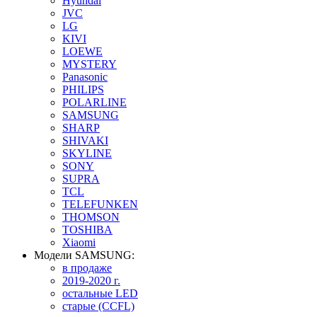
Hyundai
JVC
LG
KIVI
LOEWE
MYSTERY
Panasonic
PHILIPS
POLARLINE
SAMSUNG
SHARP
SHIVAKI
SKYLINE
SONY
SUPRA
TCL
TELEFUNKEN
THOMSON
TOSHIBA
Xiaomi
Модели SAMSUNG:
в продаже
2019-2020 г.
остальные LED
старые (CCFL)