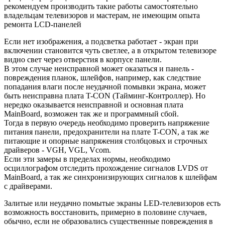
рекомендуем производить такие работы самостоятельно
владельцам телевизоров и мастерам, не имеющим опыта
ремонта LCD-панелей
Если нет изображения, а подсветка работает - экран при
включении становится чуть светлее, а в открытом телевизоре
видно свет через отверстия в корпусе панели.
В этом случае неисправной может оказаться и панель -
повреждения планок, шлейфов, например, как следствие
попадания влаги после неудачной помывки экрана, может
быть неисправна плата T-CON (Тайминг-Контроллер). Но
нередко оказывается неисправной и основная плата
MainBoard, возможен так же и программный сбой.
Тогда в первую очередь необходимо проверить напряжение
питания панели, предохранители на плате T-CON, а так же
питающие и опорные напряжения столбцовых и строчных
драйверов - VGH, VGL, Vcom.
Если эти замеры в пределах нормы, необходимо
осциллографом отследить прохождение сигналов LVDS от
MainBoard, а так же синхронизирующих сигналов к шлейфам
с драйверами.
Залитые или неудачно помытые экраны LED-телевизоров есть
возможность восстановить, примерно в половине случаев,
обычно, если не образовались существенные повреждения в