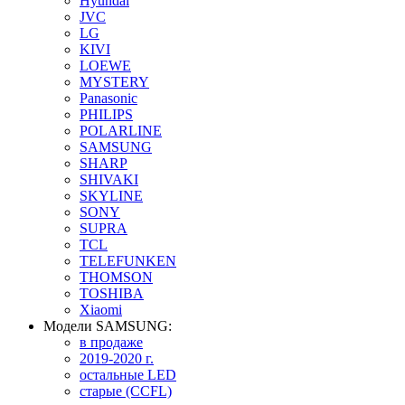
Hyundai
JVC
LG
KIVI
LOEWE
MYSTERY
Panasonic
PHILIPS
POLARLINE
SAMSUNG
SHARP
SHIVAKI
SKYLINE
SONY
SUPRA
TCL
TELEFUNKEN
THOMSON
TOSHIBA
Xiaomi
Модели SAMSUNG:
в продаже
2019-2020 г.
остальные LED
старые (CCFL)