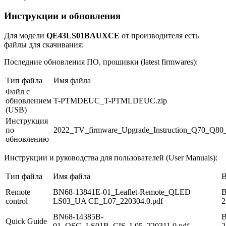
Инструкции и обновления
Для модели
QE43LS01BAUXCE
от производителя есть
файлы для скачивания:
Последние обновления ПО, прошивки (latest firmwares):
Тип файла
Имя файла
Файл с
обновлением
T-PTMDEUC_T-PTMLDEUC.zip
(USB)
Инструкция
по
2022_TV_firmware_Upgrade_Instruction_Q70_Q8
обновлению
Инструкции и руководства для пользователей (User Manuals):
Тип файла
Имя файла
В
Remote
BN68-13841E-01_Leaflet-Remote_QLED
В
control
LS03_UA CE_L07_220304.0.pdf
2
BN68-14385B-
В
Quick Guide
01_QSG_LS01B_CIS_L05_220311.0.pdf
2