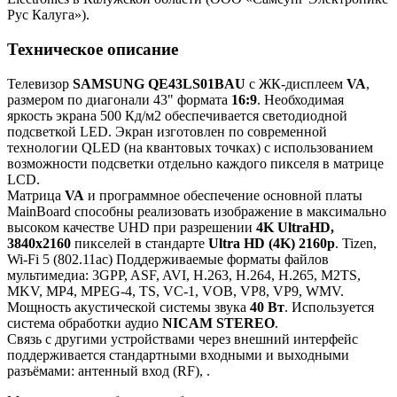
Рус Калуга»).
Техническое описание
Телевизор
SAMSUNG QE43LS01BAU
с ЖК-дисплеем
VA
,
размером по диагонали 43" формата
16:9
. Необходимая
яркость экрана 500 Кд/м2 обеспечивается светодиодной
подсветкой LED. Экран изготовлен по современной
технологии QLED (на квантовых точках) с использованием
возможности подсветки отдельно каждого пикселя в матрице
LCD.
Матрица
VA
и программное обеспечение основной платы
MainBoard способны реализовать изображение в максимально
высоком качестве UHD при разрешении
4K UltraHD,
3840x2160
пикселей в стандарте
Ultra HD (4K) 2160p
. Tizen,
Wi-Fi 5 (802.11ac) Поддерживаемые форматы файлов
мультимедиа: 3GPP, ASF, AVI, H.263, H.264, H.265, M2TS,
MKV, MP4, MPEG-4, TS, VC-1, VOB, VP8, VP9, WMV.
Мощность акустической системы звука
40 Вт
. Используется
система обработки аудио
NICAM STEREO
.
Связь с другими устройствами через внешний интерфейс
поддерживается стандартными входными и выходными
разъёмами: антенный вход (RF), .