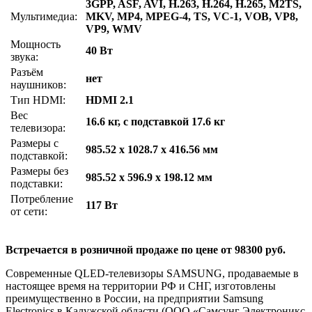
3GPP, ASF, AVI, H.263, H.264, H.265, M2TS,
Мультимедиа:
MKV, MP4, MPEG-4, TS, VC-1, VOB, VP8,
VP9, WMV
Мощность
40 Вт
звука:
Разъём
нет
наушников:
Тип HDMI:
HDMI 2.1
Вес
16.6 кг, с подставкой 17.6 кг
телевизора:
Размеры с
985.52 x 1028.7 x 416.56 мм
подставкой:
Размеры без
985.52 x 596.9 x 198.12 мм
подставки:
Потребление
117 Вт
от сети:
Встречается в розничной продаже по цене от 98300 руб.
Современные QLED-телевизоры SAMSUNG, продаваемые в
настоящее время на территории РФ и СНГ, изготовлены
преимущественно в России, на предприятии Samsung
Electronics в Калужской области (ООО «Самсунг Электроникс