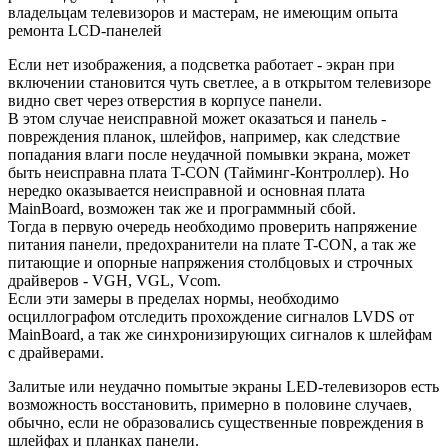
владельцам телевизоров и мастерам, не имеющим опыта
ремонта LCD-панелей
Если нет изображения, а подсветка работает - экран при
включении становится чуть светлее, а в открытом телевизоре
видно свет через отверстия в корпусе панели.
В этом случае неисправной может оказаться и панель -
повреждения планок, шлейфов, например, как следствие
попадания влаги после неудачной помывки экрана, может
быть неисправна плата T-CON (Тайминг-Контроллер). Но
нередко оказывается неисправной и основная плата
MainBoard, возможен так же и программный сбой.
Тогда в первую очередь необходимо проверить напряжение
питания панели, предохранители на плате T-CON, а так же
питающие и опорные напряжения столбцовых и строчных
драйверов - VGH, VGL, Vcom.
Если эти замеры в пределах нормы, необходимо
осциллографом отследить прохождение сигналов LVDS от
MainBoard, а так же синхронизирующих сигналов к шлейфам
с драйверами.
Залитые или неудачно помытые экраны LED-телевизоров есть
возможность восстановить, примерно в половине случаев,
обычно, если не образовались существенные повреждения в
шлейфах и планках панели.