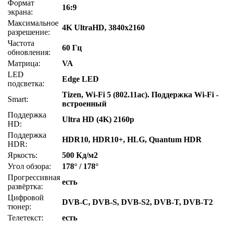
Формат
16:9
экрана:
Максимальное
4K UltraHD, 3840x2160
разрешение:
Частота
60 Гц
обновления:
Матрица:
VA
LED
Edge LED
подсветка:
Tizen, Wi-Fi 5 (802.11ac). Поддержка Wi-Fi -
Smart:
встроенный
Поддержка
Ultra HD (4K) 2160p
HD:
Поддержка
HDR10, HDR10+, HLG, Quantum HDR
HDR:
Яркость:
500 Кд/м2
Угол обзора:
178° / 178°
Прогрессивная
есть
развёртка:
Цифровой
DVB-C, DVB-S, DVB-S2, DVB-T, DVB-T2
тюнер:
Телетекст:
есть