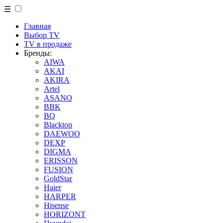
☰
Главная
Выбор TV
TV в продаже
Бренды:
AIWA
AKAI
AKIRA
Artel
ASANO
BBK
BQ
Blackton
DAEWOO
DEXP
DIGMA
ERISSON
FUSION
GoldStar
Haier
HARPER
Hisense
HORIZONT