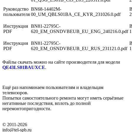
Руководство
BN68-14402M-
В
пользователя
00_UM_QBLS01BA_CE_KYR_231026.0.pdf
2
Инструкция
BN81-22795C-
В
PDF
620_EM_OSNDVBEUB_EU_ENG_240216.0.pdf
1
Инструкция
BN81-22795C-
В
PDF
620_EM_OSNDVBEUB_EU_RUS_231121.0.pdf
1
Файлы скачать можно на сайте производителя для модели
QE43LS01BAUXCE
.
Ещё раз напоминаем пользователям и владельцам
телевизоров.
Попытки самостоятельного ремонта могут иметь серьёзные
негативные последствия, вплоть до полной
неремонтопригодности.
© 2011-2026
info@tel-spb.ru