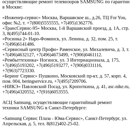
осуществляющие ремонт телевизоров SAMSUNG по гарантии
в Москве:
«Инженер-сервис» Москва, Варшавское ш., д.26, ТЦ For You,
офис №2, т. +7(800)5555555, +7(495)1362776.
«ТрансСервис-95» Москва, 1-й Варшавский проезд, д. 1А, стр.
3, 8(495)744-01-10.
«Росинка 2» Наро-Фоминск, ул. Ленина, д. 32, пом. 25, т.
+7(496)6141486.
«Сервисный центр Профи» Раменское, ул. Михалевича, д. 3, т.
+7(496)4632127, +7(496)4673499, +7(906)0461112.
«Рембыттехника» Ногинск, ул. 3 Интернационала, д. 175,
+7(496)5193202, +7(496)5193277, +7(906)0331116,
+7(963)7723330.
«Беринг Сервис» Пушкино, Московский пр-кт, д. 57, корп. 4,
пом. 004, beringservice.ru, +7(495)7209706.
«НИКЭ» Павловский Посад, ул. Кропоткина, д. 41, asc-nike.ru,
+7(496)4320552, +7(916)6053555.
АСЦ Samsung, осуществляющие гарантийный ремонт
техники SAMSUNG в Санкт-Петербурге:
«Samsung Сервис Плаза - Юма-Cервис», Санкт-Петербург, ул.
Апрельская, д. 5, тел. 8(812)402-25-02.