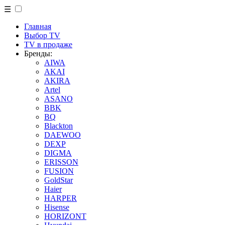
☰
Главная
Выбор TV
TV в продаже
Бренды:
AIWA
AKAI
AKIRA
Artel
ASANO
BBK
BQ
Blackton
DAEWOO
DEXP
DIGMA
ERISSON
FUSION
GoldStar
Haier
HARPER
Hisense
HORIZONT