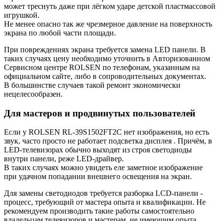
может треснуть даже при лёгком ударе детской пластмассовой
игрушкой.
Не менее опасно так же чрезмерное давление на поверхность
экрана по любой части площади.
При повреждениях экрана требуется замена LED панели. В
таких случаях цену необходимо уточнить в Авторизованном
Сервисном центре ROLSEN по телефонам, указанным на
официальном сайте, либо в сопроводительных документах.
В большинстве случаев такой ремонт экономически
нецелесообразен.
Для мастеров и продвинутых пользователей
Если у ROLSEN RL-39S1502FT2C нет изображения, но есть
звук, часто просто не работает подсветка дисплея . Причём, в
LED-телевизорах обычно выходят из строя светодиоды
внутри панели, реже LED-драйвер.
В таких случаях можно увидеть еле заметное изображение
при удачном попадании внешнего освещения на экран.
Для замены светодиодов требуется разборка LCD-панели -
процесс, требующий от мастера опыта и квалификации. Не
рекомендуем производить такие работы самостоятельно
владельцам телевизоров и мастерам, не имеющим опыта