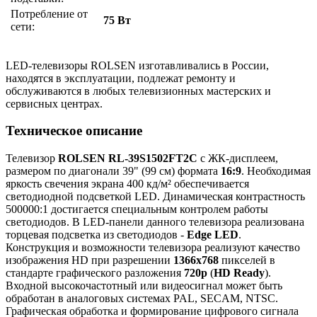
Потребление от
75 Вт
сети:
LED-телевизоры ROLSEN изготавливались в России,
находятся в эксплуатации, подлежат ремонту и
обслуживаются в любых телевизионных мастерских и
сервисных центрах.
Техническое описание
Телевизор
ROLSEN RL-39S1502FT2C
с ЖК-дисплеем,
размером по диагонали 39" (99 см) формата
16:9
. Необходимая
яркость свечения экрана 400 кд/м² обеспечивается
светодиодной подсветкой LED. Динамическая контрастность
500000:1 достигается специальным контролем работы
светодиодов. В LED-панели данного телевизора реализована
торцевая подсветка из светодиодов -
Edge LED
.
Конструкция и возможности телевизора реализуют качество
изображения HD при разрешении
1366x768
пикселей в
стандарте графического разложения
720p
(
HD Ready
).
Входной высокочастотный или видеосигнал может быть
обработан в аналоговых системах PAL, SECAM, NTSC.
Графическая обработка и формирование цифрового сигнала