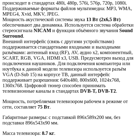
происходит в стандартах 480i, 480p, 576i, 576p, 720p, 1080i.
Поддерживаемые форматы файлов мультимедиа: MP3, WMA,
MPEG4, Xvid, MKV, JPEG.
Мощность акустической системы звука
13 Вт (2x6,5 Вт)
обеспечивают два динамика. Используется система обработки
стереосигнала
NICAM
и функция объёмного звучания
Sound
Surround
.
Внешний интерфейс (связь с другими устройствами)
поддерживается стандартными входными и выходными
разъёмами: антенный вход (RF), AV, аудио x2, компонентный,
SCART, RGB, VGA, HDMI x3, USB. Предусмотрен выход для
подключения наушников. Для подключения компьютера или
ноутбука к данной модели телевизора используется разъём
VGA (D-Sub 15) на корпусе ТВ, данный интерфейс
поддерживает разрешения: 640x480, 800x600, 1024x768,
1360x768. Цифровой тюнер способен принимать
телевизионные каналы в стандартах
DVB-T, DVB-T2
.
Мощность, потребляемая телевизором рабочем в режиме от
сети, составляет
75 Вт
.
Габаритные размеры: с подставкой 896x589x200 мм, без
подставки 896x543x90 мм.
Масса телевизора:
8.7 кг
.