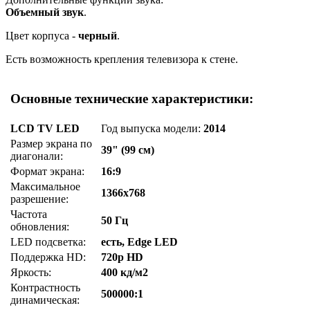
Объемный звук
.
Цвет корпуса -
черный
.
Есть возможность крепления телевизора к стене.
Основные технические характеристики:
LCD TV LED
Год выпуска модели:
2014
Размер экрана по
39" (99 см)
диагонали:
Формат экрана:
16:9
Максимальное
1366x768
разрешение:
Частота
50 Гц
обновления:
LED подсветка:
есть, Edge LED
Поддержка HD:
720p HD
Яркость:
400 кд/м2
Контрастность
500000:1
динамическая: