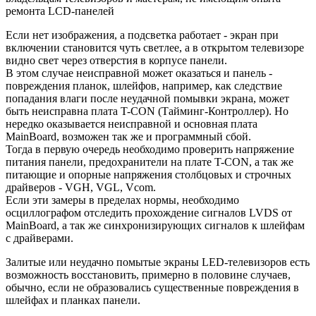
ремонта LCD-панелей
Если нет изображения, а подсветка работает - экран при
включении становится чуть светлее, а в открытом телевизоре
видно свет через отверстия в корпусе панели.
В этом случае неисправной может оказаться и панель -
повреждения планок, шлейфов, например, как следствие
попадания влаги после неудачной помывки экрана, может
быть неисправна плата T-CON (Тайминг-Контроллер). Но
нередко оказывается неисправной и основная плата
MainBoard, возможен так же и программный сбой.
Тогда в первую очередь необходимо проверить напряжение
питания панели, предохранители на плате T-CON, а так же
питающие и опорные напряжения столбцовых и строчных
драйверов - VGH, VGL, Vcom.
Если эти замеры в пределах нормы, необходимо
осциллографом отследить прохождение сигналов LVDS от
MainBoard, а так же синхронизирующих сигналов к шлейфам
с драйверами.
Залитые или неудачно помытые экраны LED-телевизоров есть
возможность восстановить, примерно в половине случаев,
обычно, если не образовались существенные повреждения в
шлейфах и планках панели.