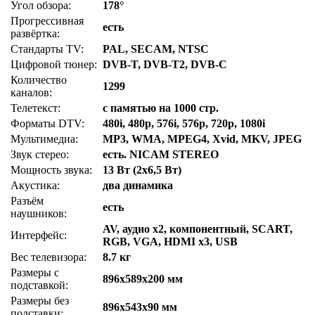
Угол обзора:
178°
Прогрессивная
есть
развёртка:
Стандарты TV:
PAL, SECAM, NTSC
Цифровой тюнер:
DVB-T, DVB-T2, DVB-C
Количество
1299
каналов:
Телетекст:
с памятью на 1000 стр.
Форматы DTV:
480i, 480p, 576i, 576p, 720p, 1080i
Мультимедиа:
MP3, WMA, MPEG4, Xvid, MKV, JPEG
Звук стерео:
есть. NICAM STEREO
Мощность звука:
13 Вт (2x6,5 Вт)
Акустика:
два динамика
Разъём
есть
наушников:
AV, аудио x2, компонентный, SCART,
Интерфейс:
RGB, VGA, HDMI x3, USB
Вес телевизора:
8.7 кг
Размеры с
896x589x200 мм
подставкой:
Размеры без
896x543x90 мм
подставки: