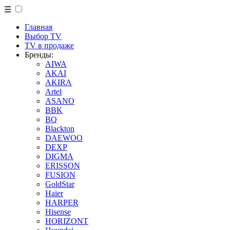
☰
Главная
Выбор TV
TV в продаже
Бренды:
AIWA
AKAI
AKIRA
Artel
ASANO
BBK
BQ
Blackton
DAEWOO
DEXP
DIGMA
ERISSON
FUSION
GoldStar
Haier
HARPER
Hisense
HORIZONT