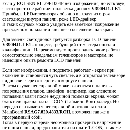
Если у ROLSEN RL-39E1004F нет изображения, но есть звук,
часто просто не работает подсветка дисплея
V390HJ1-LE1
.
Причём, в LED-телевизорах обычно выходят из строя
светодиоды внутри панели, реже LED-драйвер.
В таких случаях можно увидеть еле заметное изображение
при удачном попадании внешнего освещения на экран.
Для замены светодиодов требуется разборка LCD-панели
V390HJ1-LE1
- процесс, требующий от мастера опыта и
квалификации. Не рекомендуем производить такие работы
самостоятельно владельцам телевизоров и мастерам, не
имеющим опыта ремонта LCD-панелей
Если нет изображения, а подсветка работает - экран при
включении становится чуть светлее, а в открытом телевизоре
видно свет через отверстия в корпусе панели.
В этом случае неисправной может оказаться и панель -
повреждения планок, шлейфов, например, как следствие
попадания влаги после неудачной помывки экрана, может
быть неисправна плата T-CON (Тайминг-Контроллер). Но
нередко оказывается неисправной и основная плата
MainBoard
RSAG7.820.4833/ROH
, возможен так же и
программный сбой.
Тогда в первую очередь необходимо проверить напряжение
питания панели, предохранители на плате T-CON, а так же