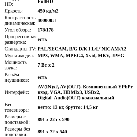
FullHD
HD:
Яркость:
450 кд/м2
Контрастность
400000:1
динамическая:
Угол обзора:
178/178
Прогрессивная
есть
развёртка:
Стандарты TV:
PAL/SECAM, B/G D/K I L/L’ NICAM/A2
Мультимедиа:
MP3, WMA, MPEG4, Xvid, MKV, JPEG
Мощность
7 Вт x 2
звука:
Разъём
есть
наушников:
AV(IN)x2, AV(OUT), Компонентный YPbPr
Интерфейс:
вход, VGA, HDMIx3, USBx2,
Digital_Audio(OUT) коаксиальный
Вес
нетто: 13 кг, брутто: 14,5 кг
телевизора:
Размеры с
891 x 225 x 590
подставкой:
Размеры без
891 x 72 x 540
подставки: