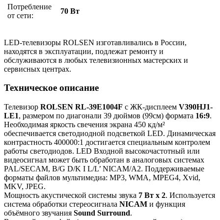
Потребление
70 Вт
от сети:
LED-телевизоры ROLSEN изготавливались в России,
находятся в эксплуатации, подлежат ремонту и
обслуживаются в любых телевизионных мастерских и
сервисных центрах.
Техническое описание
Телевизор
ROLSEN RL-39E1004F
с ЖК-дисплеем
V390HJ1-
LE1
, размером по диагонали 39 дюймов (99см) формата
16:9
.
Необходимая яркость свечения экрана 450 кд/м²
обеспечивается светодиодной подсветкой LED. Динамическая
контрастность 400000:1 достигается специальным контролем
работы светодиодов. LED Входной высокочастотный или
видеосигнал может быть обработан в аналоговых системах
PAL/SECAM, B/G D/K I L/L’ NICAM/A2. Поддерживаемые
форматы файлов мультимедиа: MP3, WMA, MPEG4, Xvid,
MKV, JPEG.
Мощность акустической системы звука
7 Вт x 2
. Используется
система обработки стереосигнала
NICAM
и функция
объёмного звучания
Sound Surround
.