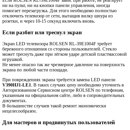
Если ROLSEN RL-39E1004F завис при работе, не реагирует
ни на пульт, ни на кнопки панели управления, иногда
помогает перезагрузка. Для этого необходимо полностью
отключить телевизор от сети, вытащив вилку шнура из
розетки, и через 10-15 секунд включить вновь.
Если разбит или треснул экран
Экран LED телевизора ROLSEN RL-39E1004F требует
бережного отношения со стороны пользователей. Стекло
может треснуть даже при лёгком ударе детской пластмассовой
игрушкой.
Не менее опасно так же чрезмерное давление на поверхность
экрана по любой части площади.
При повреждениях экрана требуется замена LED панели
V390HJ1-LE1
. В таких случаях цену необходимо уточнить в
Авторизованном Сервисном центре ROLSEN по телефонам,
указанным на официальном сайте, либо в сопроводительных
документах.
В большинстве случаев такой ремонт экономически
нецелесообразен.
Для мастеров и продвинутых пользователей