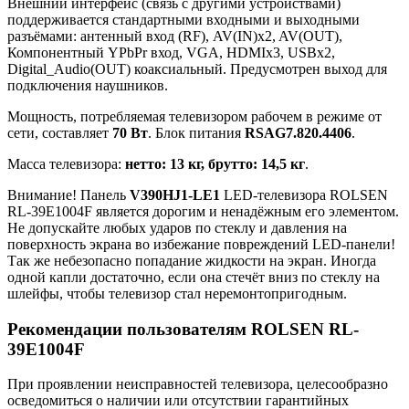
Внешний интерфейс (связь с другими устройствами)
поддерживается стандартными входными и выходными
разъёмами: антенный вход (RF), AV(IN)x2, AV(OUT),
Компонентный YPbPr вход, VGA, HDMIx3, USBx2,
Digital_Audio(OUT) коаксиальный. Предусмотрен выход для
подключения наушников.
Мощность, потребляемая телевизором рабочем в режиме от
сети, составляет
70 Вт
. Блок питания
RSAG7.820.4406
.
Масса телевизора:
нетто: 13 кг, брутто: 14,5 кг
.
Внимание! Панель
V390HJ1-LE1
LED-телевизора ROLSEN
RL-39E1004F является дорогим и ненадёжным его элементом.
Не допускайте любых ударов по стеклу и давления на
поверхность экрана во избежание повреждений LED-панели!
Так же небезопасно попадание жидкости на экран. Иногда
одной капли достаточно, если она стечёт вниз по стеклу на
шлейфы, чтобы телевизор стал неремонтопригодным.
Рекомендации пользователям ROLSEN RL-
39E1004F
При проявлении неисправностей телевизора, целесообразно
осведомиться о наличии или отсутствии гарантийных