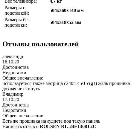
Вес телевизора:
4.7 кг
Размеры с
504x360x140 мм
подставкой:
Размеры без
504x318x52 мм
подставки:
Отзывы пользователей
александр
16.10.20
Достоинства
Недостатки
Общее впечатление
используеться также матрица c240f14-e1-c(g1) жаль прошивка
дохлая не скинуть
Владимир
17.10.20
Достоинства
Недостатки
Общее впечатление
Есть же прошивка на ауднете под такую панель
Написать отзыв о
ROLSEN RL-24E1308T2C