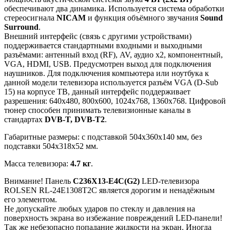
обеспечивают два динамика. Используется система обработки
стереосигнала
NICAM
и функция объёмного звучания
Sound
Surround
.
Внешний интерфейс (связь с другими устройствами)
поддерживается стандартными входными и выходными
разъёмами: антенный вход (RF), AV, аудио x2, компонентный,
VGA, HDMI, USB. Предусмотрен выход для подключения
наушников. Для подключения компьютера или ноутбука к
данной модели телевизора используется разъём VGA (D-Sub
15) на корпусе ТВ, данный интерфейс поддерживает
разрешения: 640x480, 800x600, 1024x768, 1360x768. Цифровой
тюнер способен принимать телевизионные каналы в
стандартах
DVB-T, DVB-T2
.
Габаритные размеры: с подставкой 504x360x140 мм, без
подставки 504x318x52 мм.
Масса телевизора:
4.7 кг
.
Внимание! Панель
C236X13-E4C(G2)
LED-телевизора
ROLSEN RL-24E1308T2C является дорогим и ненадёжным
его элементом.
Не допускайте любых ударов по стеклу и давления на
поверхность экрана во избежание повреждений LED-панели!
Так же небезопасно попадание жидкости на экран. Иногда