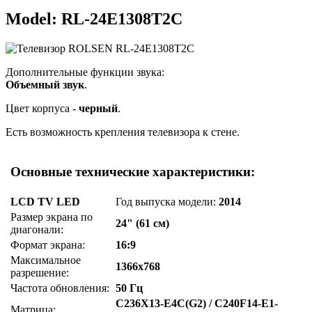
Model: RL-24E1308T2C
Дополнительные функции звука:
Объемный звук
.
Цвет корпуса -
черный
.
Есть возможность крепления телевизора к стене.
Основные технические характеристики:
LCD TV LED
Год выпуска модели:
2014
Размер экрана по
24" (61 см)
диагонали:
Формат экрана:
16:9
Максимальное
1366x768
разрешение:
Частота обновления:
50 Гц
C236X13-E4C(G2) / C240F14-E1-
Матрица: