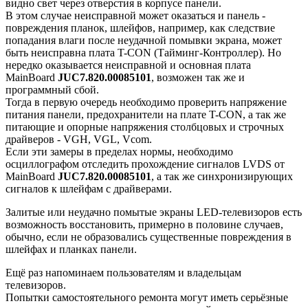
видно свет через отверстия в корпусе панели.
В этом случае неисправной может оказаться и панель -
повреждения планок, шлейфов, например, как следствие
попадания влаги после неудачной помывки экрана, может
быть неисправна плата T-CON (Тайминг-Контроллер). Но
нередко оказывается неисправной и основная плата
MainBoard
JUC7.820.00085101
, возможен так же и
программный сбой.
Тогда в первую очередь необходимо проверить напряжение
питания панели, предохранители на плате T-CON, а так же
питающие и опорные напряжения столбцовых и строчных
драйверов - VGH, VGL, Vcom.
Если эти замеры в пределах нормы, необходимо
осциллографом отследить прохождение сигналов LVDS от
MainBoard
JUC7.820.00085101
, а так же синхронизирующих
сигналов к шлейфам с драйверами.
Залитые или неудачно помытые экраны LED-телевизоров есть
возможность восстановить, примерно в половине случаев,
обычно, если не образовались существенные повреждения в
шлейфах и планках панели.
Ещё раз напоминаем пользователям и владельцам
телевизоров.
Попытки самостоятельного ремонта могут иметь серьёзные