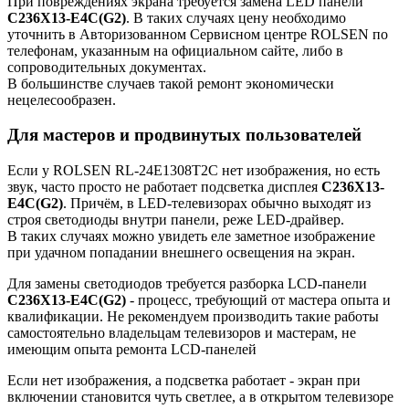
При повреждениях экрана требуется замена LED панели
C236X13-E4C(G2)
. В таких случаях цену необходимо
уточнить в Авторизованном Сервисном центре ROLSEN по
телефонам, указанным на официальном сайте, либо в
сопроводительных документах.
В большинстве случаев такой ремонт экономически
нецелесообразен.
Для мастеров и продвинутых пользователей
Если у ROLSEN RL-24E1308T2C нет изображения, но есть
звук, часто просто не работает подсветка дисплея
C236X13-
E4C(G2)
. Причём, в LED-телевизорах обычно выходят из
строя светодиоды внутри панели, реже LED-драйвер.
В таких случаях можно увидеть еле заметное изображение
при удачном попадании внешнего освещения на экран.
Для замены светодиодов требуется разборка LCD-панели
C236X13-E4C(G2)
- процесс, требующий от мастера опыта и
квалификации. Не рекомендуем производить такие работы
самостоятельно владельцам телевизоров и мастерам, не
имеющим опыта ремонта LCD-панелей
Если нет изображения, а подсветка работает - экран при
включении становится чуть светлее, а в открытом телевизоре