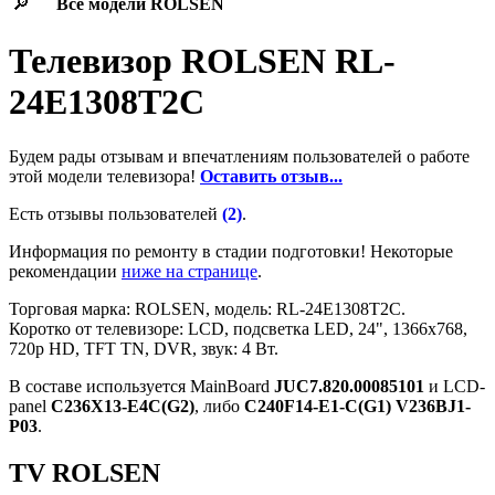
🔎
Все модели
ROLSEN
Телевизор ROLSEN RL-
24E1308T2C
Будем рады отзывам и впечатлениям пользователей о работе
этой модели телевизора!
Оставить отзыв...
Есть отзывы пользователей
(2)
.
Информация по ремонту в стадии подготовки! Некоторые
рекомендации
ниже на странице
.
Торговая марка: ROLSEN, модель: RL-24E1308T2C.
Коротко от телевизоре: LCD, подсветка LED, 24", 1366x768,
720p HD, TFT TN, DVR, звук: 4 Вт.
В составе используется MainBoard
JUC7.820.00085101
и LCD-
panel
C236X13-E4C(G2)
, либо
C240F14-E1-C(G1) V236BJ1-
P03
.
TV ROLSEN