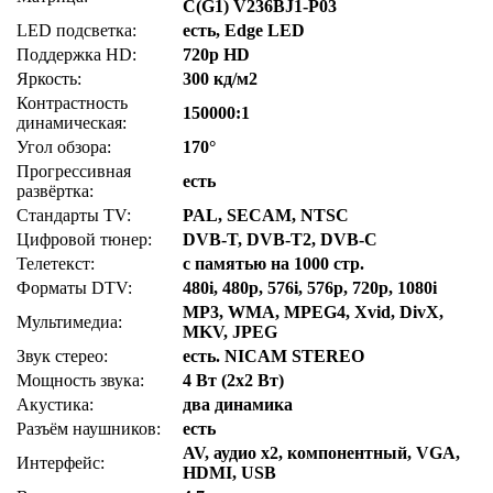
C(G1) V236BJ1-P03
LED подсветка:
есть, Edge LED
Поддержка HD:
720p HD
Яркость:
300 кд/м2
Контрастность
150000:1
динамическая:
Угол обзора:
170°
Прогрессивная
есть
развёртка:
Стандарты TV:
PAL, SECAM, NTSC
Цифровой тюнер:
DVB-T, DVB-T2, DVB-C
Телетекст:
с памятью на 1000 стр.
Форматы DTV:
480i, 480p, 576i, 576p, 720p, 1080i
MP3, WMA, MPEG4, Xvid, DivX,
Мультимедиа:
MKV, JPEG
Звук стерео:
есть. NICAM STEREO
Мощность звука:
4 Вт (2x2 Вт)
Акустика:
два динамика
Разъём наушников:
есть
AV, аудио x2, компонентный, VGA,
Интерфейс:
HDMI, USB