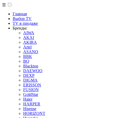
☰
Главная
Выбор TV
TV в продаже
Бренды:
AIWA
AKAI
AKIRA
Artel
ASANO
BBK
BQ
Blackton
DAEWOO
DEXP
DIGMA
ERISSON
FUSION
GoldStar
Haier
HARPER
Hisense
HORIZONT