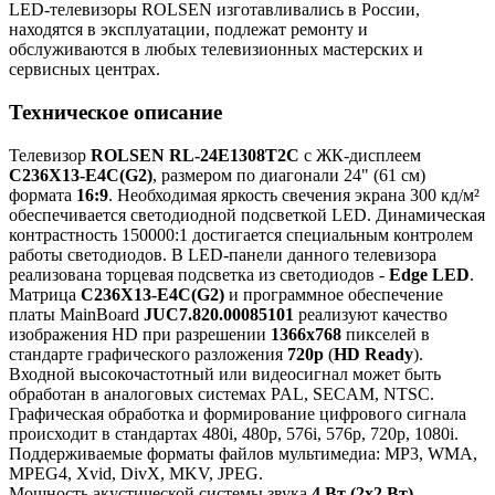
LED-телевизоры ROLSEN изготавливались в России,
находятся в эксплуатации, подлежат ремонту и
обслуживаются в любых телевизионных мастерских и
сервисных центрах.
Техническое описание
Телевизор
ROLSEN RL-24E1308T2C
с ЖК-дисплеем
C236X13-E4C(G2)
, размером по диагонали 24" (61 см)
формата
16:9
. Необходимая яркость свечения экрана 300 кд/м²
обеспечивается светодиодной подсветкой LED. Динамическая
контрастность 150000:1 достигается специальным контролем
работы светодиодов. В LED-панели данного телевизора
реализована торцевая подсветка из светодиодов -
Edge LED
.
Матрица
C236X13-E4C(G2)
и программное обеспечение
платы MainBoard
JUC7.820.00085101
реализуют качество
изображения HD при разрешении
1366x768
пикселей в
стандарте графического разложения
720p
(
HD Ready
).
Входной высокочастотный или видеосигнал может быть
обработан в аналоговых системах PAL, SECAM, NTSC.
Графическая обработка и формирование цифрового сигнала
происходит в стандартах 480i, 480p, 576i, 576p, 720p, 1080i.
Поддерживаемые форматы файлов мультимедиа: MP3, WMA,
MPEG4, Xvid, DivX, MKV, JPEG.
Мощность акустической системы звука
4 Вт (2x2 Вт)