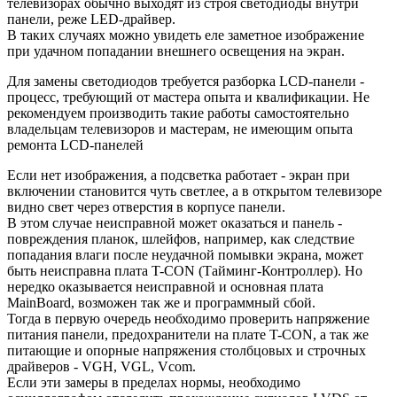
телевизорах обычно выходят из строя светодиоды внутри
панели, реже LED-драйвер.
В таких случаях можно увидеть еле заметное изображение
при удачном попадании внешнего освещения на экран.
Для замены светодиодов требуется разборка LCD-панели -
процесс, требующий от мастера опыта и квалификации. Не
рекомендуем производить такие работы самостоятельно
владельцам телевизоров и мастерам, не имеющим опыта
ремонта LCD-панелей
Если нет изображения, а подсветка работает - экран при
включении становится чуть светлее, а в открытом телевизоре
видно свет через отверстия в корпусе панели.
В этом случае неисправной может оказаться и панель -
повреждения планок, шлейфов, например, как следствие
попадания влаги после неудачной помывки экрана, может
быть неисправна плата T-CON (Тайминг-Контроллер). Но
нередко оказывается неисправной и основная плата
MainBoard, возможен так же и программный сбой.
Тогда в первую очередь необходимо проверить напряжение
питания панели, предохранители на плате T-CON, а так же
питающие и опорные напряжения столбцовых и строчных
драйверов - VGH, VGL, Vcom.
Если эти замеры в пределах нормы, необходимо