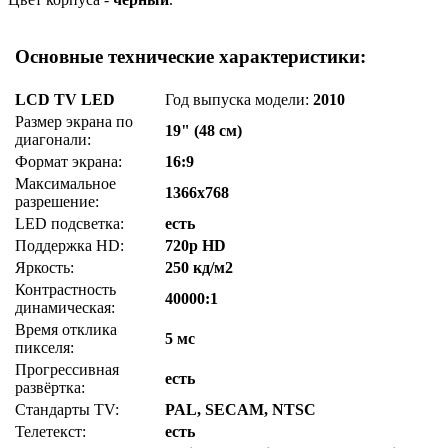
Основные технические характеристики:
LCD TV LED
Год выпуска модели:
2010
Размер экрана по
19" (48 см)
диагонали:
Формат экрана:
16:9
Максимальное
1366x768
разрешение:
LED подсветка:
есть
Поддержка HD:
720p HD
Яркость:
250 кд/м2
Контрастность
40000:1
динамическая:
Время отклика
5 мс
пикселя:
Прогрессивная
есть
развёртка:
Стандарты TV:
PAL, SECAM, NTSC
Телетекст:
есть