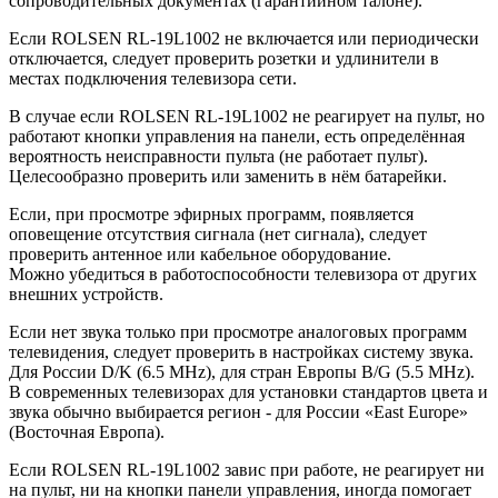
сопроводительных документах (гарантийном талоне).
Если ROLSEN RL-19L1002 не включается или периодически
отключается, следует проверить розетки и удлинители в
местах подключения телевизора сети.
В случае если ROLSEN RL-19L1002 не реагирует на пульт, но
работают кнопки управления на панели, есть определённая
вероятность неисправности пульта (не работает пульт).
Целесообразно проверить или заменить в нём батарейки.
Если, при просмотре эфирных программ, появляется
оповещение отсутствия сигнала (нет сигнала), следует
проверить антенное или кабельное оборудование.
Можно убедиться в работоспособности телевизора от других
внешних устройств.
Если нет звука только при просмотре аналоговых программ
телевидения, следует проверить в настройках систему звука.
Для России D/K (6.5 MHz), для стран Европы B/G (5.5 MHz).
В современных телевизорах для установки стандартов цвета и
звука обычно выбирается регион - для России «East Europe»
(Восточная Европа).
Если ROLSEN RL-19L1002 завис при работе, не реагирует ни
на пульт, ни на кнопки панели управления, иногда помогает