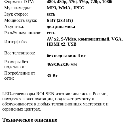
Форматы DTV:
480i, 480p, 576i, 576p, 720p, 1080i
Мультимедиа:
MP3, WMA, JPEG
Звук стерео:
есть
Мощность звука:
6 Вт (2х3 Вт)
Акустика:
два динамика
Разъём наушников:
есть
AV x2, S-Video, компонентный, VGA,
Интерфейс:
HDMI x2, USB
Вес телевизора:
без подставки: 4 кг
Размеры без
469x362x36 мм
подставки:
Потребление от
35 Вт
сети:
LED-телевизоры ROLSEN изготавливались в России,
находятся в эксплуатации, подлежат ремонту и
обслуживаются в любых телевизионных мастерских и
сервисных центрах.
Техническое описание