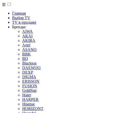
☰
Главная
Выбор TV
TV в продаже
Бренды:
AIWA
AKAI
AKIRA
Artel
ASANO
BBK
BQ
Blackton
DAEWOO
DEXP
DIGMA
ERISSON
FUSION
GoldStar
Haier
HARPER
Hisense
HORIZONT