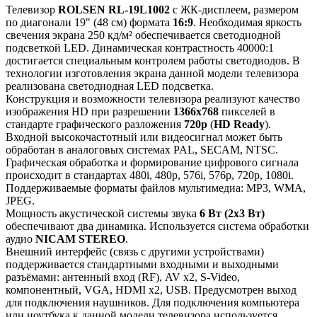
Телевизор
ROLSEN RL-19L1002
с ЖК-дисплеем, размером
по диагонали 19" (48 см) формата
16:9
. Необходимая яркость
свечения экрана 250 кд/м² обеспечивается светодиодной
подсветкой LED. Динамическая контрастность 40000:1
достигается специальным контролем работы светодиодов. В
технологии изготовления экрана данной модели телевизора
реализована светодиодная LED подсветка.
Конструкция и возможности телевизора реализуют качество
изображения HD при разрешении
1366x768
пикселей в
стандарте графического разложения
720p
(
HD Ready
).
Входной высокочастотный или видеосигнал может быть
обработан в аналоговых системах PAL, SECAM, NTSC.
Графическая обработка и формирование цифрового сигнала
происходит в стандартах 480i, 480p, 576i, 576p, 720p, 1080i.
Поддерживаемые форматы файлов мультимедиа: MP3, WMA,
JPEG.
Мощность акустической системы звука
6 Вт (2х3 Вт)
обеспечивают два динамика. Используется система обработки
аудио
NICAM STEREO
.
Внешний интерфейс (связь с другими устройствами)
поддерживается стандартными входными и выходными
разъёмами: антенный вход (RF), AV x2, S-Video,
компонентный, VGA, HDMI x2, USB. Предусмотрен выход
для подключения наушников. Для подключения компьютера
или ноутбука к данной модели телевизора используется