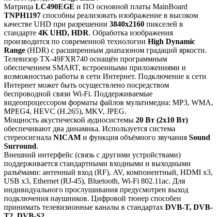
Матрица
LC490EGE
и ПО основной платы MainBoard
TNPH1197
способны реализовать изображение в высоком
качестве UHD при разрешении
3840x2160
пикселей в
стандарте
4K UHD, HDR
. Обработка изображения
производится по современной технологии
High Dynamic
Range
(HDR) с расширенным диапазоном градаций яркости.
Телевизор TX-49FXR740 оснащён программным
обеспечением SMART, встроенными приложениями и
возможностью работы в сети Интернет. Подключение к сети
Интернет может быть осуществлено посредством
беспроводной связи Wi-Fi. Поддерживаемые
видеопроцессором форматы файлов мультимедиа: MP3, WMA,
MPEG4, HEVC (H.265), MKV, JPEG.
Мощность акустической аудиосистемы
20 Вт (2х10 Вт)
обеспечивают два динамика. Используется система
стереосигнала
NICAM
и функция объёмного звучания
Sound
Surround
.
Внешний интерфейс (связь с другими устройствами)
поддерживается стандартными входными и выходными
разъёмами: антенный вход (RF), AV, компонентный, HDMI x3,
USB x3, Ethernet (RJ-45), Bluetooth, Wi-Fi 802.11ac. Для
индивидуального прослушивания предусмотрен выход
подключения наушников. Цифровой тюнер способен
принимать телевизионные каналы в стандартах
DVB-T, DVB-
T2, DVB-S2
.