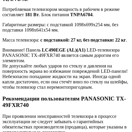
Потребляемая телевизором мощность в рабочем в режиме
составляет
181 Вт
. Блок питания
TNPA6704
.
Габаритные размеры: с подставкой 1098x699x254 мм, без
подставки 1098x641x54 мм.
Масса телевизора:
с подставкой: 27 кг, без подставки: 22 кг
.
Внимание! Панель
LC490EGE (AL)(A1)
LED-телевизора
PANASONIC TX-49FXR740 является самым дорогим его
элементом.
Не допускайте любых ударов по стеклу и давления на
поверхность экрана во избежание повреждений LED-панели!
Небезопасно попадание жидкости на экран. Иногда одной
капли достаточно, если она стечёт вниз по стеклу на шлейфы,
чтобы телевизор стал неремонтопригодным.
Рекомендации пользователям PANASONIC TX-
49FXR740
При проявлении неисправностей телевизора в процессе
эксплуатации не следует забывать о гарантийных
обязательствах производителя (продавца), которые указаны в