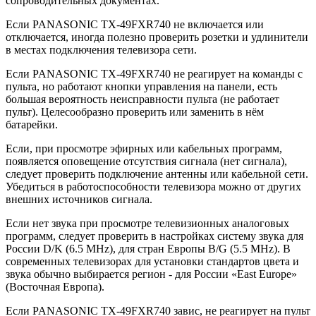
сопроводительных документах.
Если PANASONIC TX-49FXR740 не включается или
отключается, иногда полезно проверить розетки и удлинители
в местах подключения телевизора сети.
Если PANASONIC TX-49FXR740 не реагирует на команды с
пульта, но работают кнопки управления на панели, есть
большая вероятность неисправности пульта (не работает
пульт). Целесообразно проверить или заменить в нём
батарейки.
Если, при просмотре эфирных или кабельных программ,
появляется оповещение отсутствия сигнала (нет сигнала),
следует проверить подключение антенны или кабельной сети.
Убедиться в работоспособности телевизора можно от других
внешних источников сигнала.
Если нет звука при просмотре телевизионных аналоговых
программ, следует проверить в настройках систему звука для
России D/K (6.5 MHz), для стран Европы B/G (5.5 MHz). В
современных телевизорах для установки стандартов цвета и
звука обычно выбирается регион - для России «East Europe»
(Восточная Европа).
Если PANASONIC TX-49FXR740 завис, не реагирует на пульт