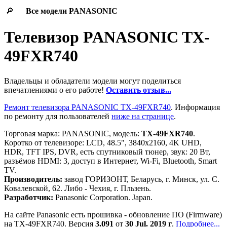
🔎
Все модели
PANASONIC
Телевизор PANASONIC TX-
49FXR740
Владельцы и обладатели модели могут поделиться
впечатлениями о его работе!
Оставить отзыв...
Ремонт телевизора PANASONIC TX-49FXR740
. Информация
по ремонту для пользователей
ниже на странице
.
Торговая марка: PANASONIC, модель:
TX-49FXR740
.
Коротко от телевизоре: LCD, 48.5", 3840x2160, 4K UHD,
HDR, TFT IPS, DVR, есть спутниковый тюнер, звук: 20 Вт,
разъёмов HDMI: 3, доступ в Интернет, Wi-Fi, Bluetooth, Smart
TV.
Производитель:
завод ГОРИЗОНТ, Беларусь, г. Минск, ул. С.
Ковалевской, 62. Либо - Чехия, г. Пльзень.
Разработчик:
Panasonic Corporation. Japan.
На сайте Panasonic есть прошивка - обновление ПО (Firmware)
на TX-49FXR740. Версия
3.091
от
30 Jul. 2019 г
.
Подробнее...