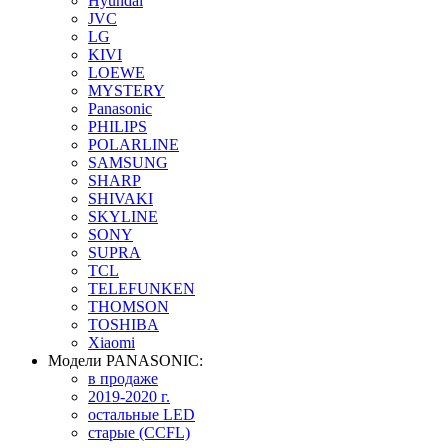
Hyundai
JVC
LG
KIVI
LOEWE
MYSTERY
Panasonic
PHILIPS
POLARLINE
SAMSUNG
SHARP
SHIVAKI
SKYLINE
SONY
SUPRA
TCL
TELEFUNKEN
THOMSON
TOSHIBA
Xiaomi
Модели PANASONIC:
в продаже
2019-2020 г.
остальные LED
старые (CCFL)