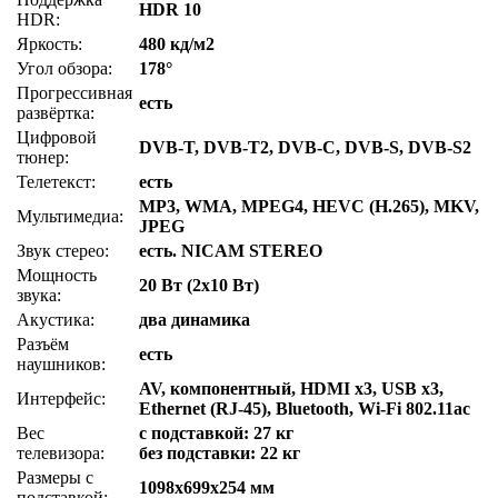
HDR 10
HDR:
Яркость:
480 кд/м2
Угол обзора:
178°
Прогрессивная
есть
развёртка:
Цифровой
DVB-T, DVB-T2, DVB-C, DVB-S, DVB-S2
тюнер:
Телетекст:
есть
MP3, WMA, MPEG4, HEVC (H.265), MKV,
Мультимедиа:
JPEG
Звук стерео:
есть. NICAM STEREO
Мощность
20 Вт (2х10 Вт)
звука:
Акустика:
два динамика
Разъём
есть
наушников:
AV, компонентный, HDMI x3, USB x3,
Интерфейс:
Ethernet (RJ-45), Bluetooth, Wi-Fi 802.11ac
Вес
с подставкой: 27 кг
телевизора:
без подставки: 22 кг
Размеры с
1098x699x254 мм
подставкой: