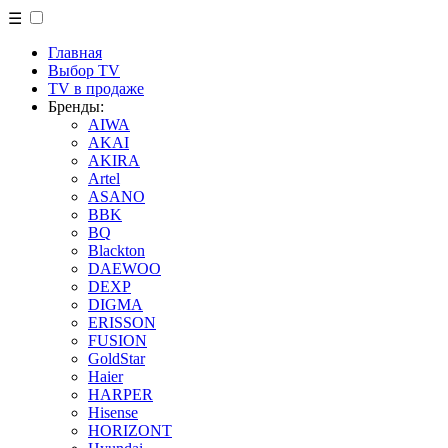
☰
Главная
Выбор TV
TV в продаже
Бренды:
AIWA
AKAI
AKIRA
Artel
ASANO
BBK
BQ
Blackton
DAEWOO
DEXP
DIGMA
ERISSON
FUSION
GoldStar
Haier
HARPER
Hisense
HORIZONT