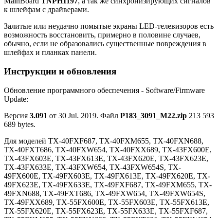
MainBoard
TNPH1197
, а так же синхронизирующих сигналов
к шлейфам с драйверами.
Залитые или неудачно помытые экраны LED-телевизоров есть
возможность восстановить, примерно в половине случаев,
обычно, если не образовались существенные повреждения в
шлейфах и планках панели.
Инструкции и обновления
Обновление программного обеспечения - Software/Firmware
Update:
Версия
3.091
от 30 Jul. 2019. Файл
P183_3091_M22.zip
213 593
689 bytes.
Для моделей TX-40FXF687, TX-40FXM655, TX-40FXN688,
TX-40FXT686, TX-40FXW654, TX-40FXX689, TX-43FX600E,
TX-43FX603E, TX-43FX613E, TX-43FX620E, TX-43FX623E,
TX-43FX633E, TX-43FXW654, TX-43FXW654S, TX-
49FX600E, TX-49FX603E, TX-49FX613E, TX-49FX620E, TX-
49FX623E, TX-49FX633E, TX-49FXF687, TX-49FXM655, TX-
49FXN688, TX-49FXT686, TX-49FXW654, TX-49FXW654S,
TX-49FXX689, TX-55FX600E, TX-55FX603E, TX-55FX613E,
TX-55FX620E, TX-55FX623E, TX-55FX633E, TX-55FXF687,