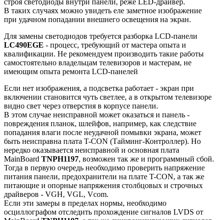
строя светодиоды внутри панели, реже LED-драйвер.
В таких случаях можно увидеть еле заметное изображение
при удачном попадании внешнего освещения на экран.
Для замены светодиодов требуется разборка LCD-панели
LC490EGE
- процесс, требующий от мастера опыта и
квалификации. Не рекомендуем производить такие работы
самостоятельно владельцам телевизоров и мастерам, не
имеющим опыта ремонта LCD-панелей
Если нет изображения, а подсветка работает - экран при
включении становится чуть светлее, а в открытом телевизоре
видно свет через отверстия в корпусе панели.
В этом случае неисправной может оказаться и панель -
повреждения планок, шлейфов, например, как следствие
попадания влаги после неудачной помывки экрана, может
быть неисправна плата T-CON (Тайминг-Контроллер). Но
нередко оказывается неисправной и основная плата
MainBoard
TNPH1197
, возможен так же и программный сбой.
Тогда в первую очередь необходимо проверить напряжение
питания панели, предохранители на плате T-CON, а так же
питающие и опорные напряжения столбцовых и строчных
драйверов - VGH, VGL, Vcom.
Если эти замеры в пределах нормы, необходимо
осциллографом отследить прохождение сигналов LVDS от