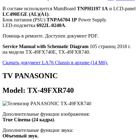
В составе используется MainBoard
TNPH1197 1A
и LCD-panel
LC490EGE (AL)(A1)
.
Блок питания (PSU)
TNPA6704 1P
Power Supply.
LED-подсветка
6922L-0240A
.
Помощь в ремонте. Доступен документ PDF.
Service Manual with Schematic Diagram
105 страниц 2018 г.
на модели TX-49FX740E, TX-49FXR740.
Скачать документ LA76 Chassis в архиве (14 Мб).
TV PANASONIC
Model: TX-49FXR740
Дополнительные функции изображения:
True Cinema (24 кадра)
.
Дополнительные функции звука:
Объемный звук
.