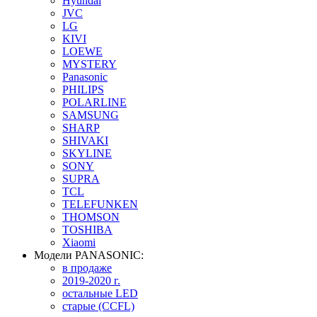
Hyundai
JVC
LG
KIVI
LOEWE
MYSTERY
Panasonic
PHILIPS
POLARLINE
SAMSUNG
SHARP
SHIVAKI
SKYLINE
SONY
SUPRA
TCL
TELEFUNKEN
THOMSON
TOSHIBA
Xiaomi
Модели PANASONIC:
в продаже
2019-2020 г.
остальные LED
старые (CCFL)