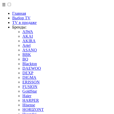
☰
Главная
Выбор TV
TV в продаже
Бренды:
AIWA
AKAI
AKIRA
Artel
ASANO
BBK
BQ
Blackton
DAEWOO
DEXP
DIGMA
ERISSON
FUSION
GoldStar
Haier
HARPER
Hisense
HORIZONT