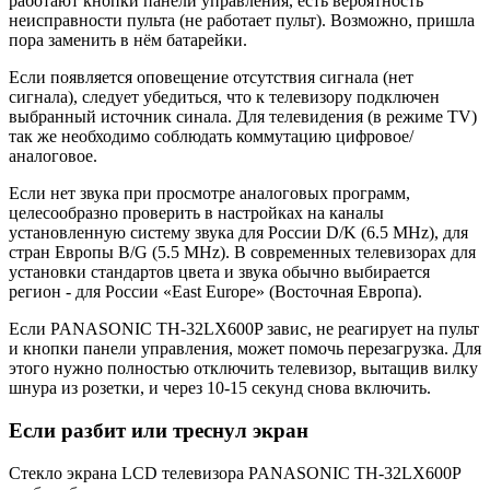
работают кнопки панели управления, есть вероятность
неисправности пульта (не работает пульт). Возможно, пришла
пора заменить в нём батарейки.
Если появляется оповещение отсутствия сигнала (нет
сигнала), следует убедиться, что к телевизору подключен
выбранный источник синала. Для телевидения (в режиме TV)
так же необходимо соблюдать коммутацию цифровое/
аналоговое.
Если нет звука при просмотре аналоговых программ,
целесообразно проверить в настройках на каналы
установленную систему звука для России D/K (6.5 MHz), для
стран Европы B/G (5.5 MHz). В современных телевизорах для
установки стандартов цвета и звука обычно выбирается
регион - для России «East Europe» (Восточная Европа).
Если PANASONIC TH-32LX600P завис, не реагирует на пульт
и кнопки панели управления, может помочь перезагрузка. Для
этого нужно полностью отключить телевизор, вытащив вилку
шнура из розетки, и через 10-15 секунд снова включить.
Если разбит или треснул экран
Стекло экрана LCD телевизора PANASONIC TH-32LX600P