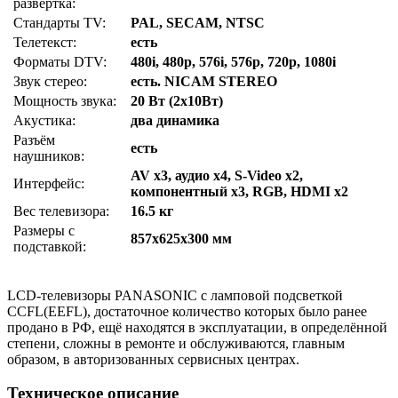
развёртка:
Стандарты TV:
PAL, SECAM, NTSC
Телетекст:
есть
Форматы DTV:
480i, 480p, 576i, 576p, 720p, 1080i
Звук стерео:
есть. NICAM STEREO
Мощность звука:
20 Вт (2x10Вт)
Акустика:
два динамика
Разъём
есть
наушников:
AV x3, аудио x4, S-Video x2,
Интерфейс:
компонентный x3, RGB, HDMI x2
Вес телевизора:
16.5 кг
Размеры с
857x625x300 мм
подставкой:
LCD-телевизоры PANASONIC с ламповой подсветкой
CCFL(EEFL), достаточное количество которых было ранее
продано в РФ, ещё находятся в эксплуатации, в определённой
степени, сложны в ремонте и обслуживаются, главным
образом, в авторизованных сервисных центрах.
Техническое описание