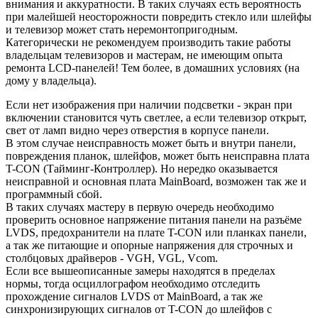
внимания и аккуратности. В таких случаях есть вероятность
при малейшей неосторожности повредить стекло или шлейфы
и телевизор может стать неремонтопригодным.
Категорически не рекомендуем производить такие работы
владельцам телевизоров и мастерам, не имеющим опыта
ремонта LCD-панелей! Тем более, в домашних условиях (на
дому у владельца).
Если нет изображения при наличии подсветки - экран при
включении становится чуть светлее, а если телевизор открыт,
свет от ламп видно через отверстия в корпусе панели.
В этом случае неисправность может быть и внутри панели,
повреждения планок, шлейфов, может быть неисправна плата
T-CON (Тайминг-Контроллер). Но нередко оказывается
неисправной и основная плата MainBoard, возможен так же и
программный сбой.
В таких случаях мастеру в первую очередь необходимо
проверить основное напряжение питания панели на разъёме
LVDS, предохранители на плате T-CON или планках панели,
а так же питающие и опорные напряжения для строчных и
столбцовых драйверов - VGH, VGL, Vcom.
Если все вышеописанные замеры находятся в пределах
нормы, тогда осциллографом необходимо отследить
прохождение сигналов LVDS от MainBoard, а так же
синхронизирующих сигналов от T-CON до шлейфов с