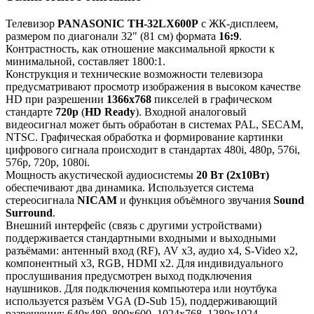
Телевизор
PANASONIC TH-32LX600P
с ЖК-дисплеем,
размером по диагонали 32" (81 см) формата
16:9
.
Контрастность, как отношение максимальной яркости к
минимальной, составляет 1800:1.
Конструкция и технические возможности телевизора
предусматривают просмотр изображения в высоком качестве
HD при разрешении
1366x768
пикселей в графическом
стандарте
720p
(
HD Ready
). Входной аналоговый
видеосигнал может быть обработан в системах PAL, SECAM,
NTSC. Графическая обработка и формирование картинки
цифрового сигнала происходит в стандартах 480i, 480p, 576i,
576p, 720p, 1080i.
Мощность акустической аудиосистемы
20 Вт (2x10Вт)
обеспечивают два динамика. Используется система
стереосигнала
NICAM
и функция объёмного звучания
Sound
Surround
.
Внешний интерфейс (связь с другими устройствами)
поддерживается стандартными входными и выходными
разъёмами: антенный вход (RF), AV x3, аудио x4, S-Video x2,
компонентный x3, RGB, HDMI x2. Для индивидуального
прослушивания предусмотрен выход подключения
наушников. Для подключения компьютера или ноутбука
используется разъём VGA (D-Sub 15), поддерживающий
разрешения: 640x480, 800x600, 1024x768, 1280x1024,