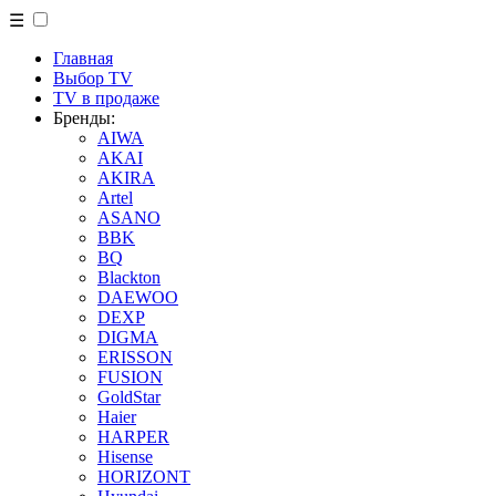
☰
Главная
Выбор TV
TV в продаже
Бренды:
AIWA
AKAI
AKIRA
Artel
ASANO
BBK
BQ
Blackton
DAEWOO
DEXP
DIGMA
ERISSON
FUSION
GoldStar
Haier
HARPER
Hisense
HORIZONT