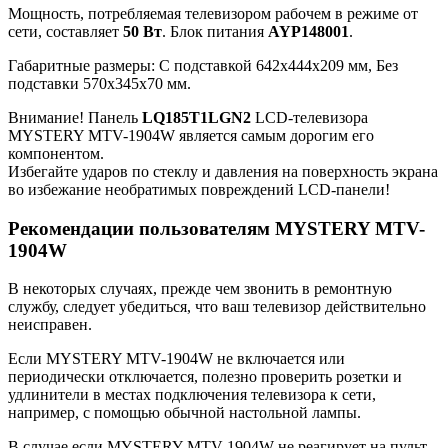
Мощность, потребляемая телевизором рабочем в режиме от
сети, составляет
50 Вт
. Блок питания
AYP148001
.
Габаритные размеры: C подставкой 642x444x209 мм, Без
подставки 570x345x70 мм.
Внимание! Панель
LQ185T1LGN2
LCD-телевизора
MYSTERY MTV-1904W является самым дорогим его
компонентом.
Избегайте ударов по стеклу и давления на поверхность экрана
во избежание необратимых повреждений LCD-панели!
Рекомендации пользователям MYSTERY MTV-
1904W
В некоторых случаях, прежде чем звонить в ремонтную
службу, следует убедиться, что ваш телевизор действительно
неисправен.
Если MYSTERY MTV-1904W не включается или
периодически отключается, полезно проверить розетки и
удлинители в местах подключения телевизора к сети,
например, с помощью обычной настольной лампы.
В случае если MYSTERY MTV-1904W не реагирует на пульт,