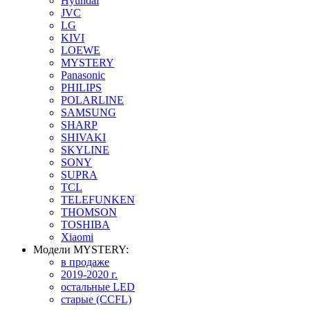
Hyundai
JVC
LG
KIVI
LOEWE
MYSTERY
Panasonic
PHILIPS
POLARLINE
SAMSUNG
SHARP
SHIVAKI
SKYLINE
SONY
SUPRA
TCL
TELEFUNKEN
THOMSON
TOSHIBA
Xiaomi
Модели MYSTERY:
в продаже
2019-2020 г.
остальные LED
старые (CCFL)