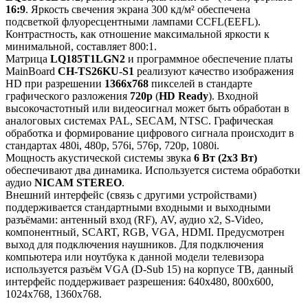
16:9
. Яркость свечения экрана 300 кд/м² обеспечена
подсветкой флуоресцентными лампами CCFL(EEFL).
Контрастность, как отношение максимальной яркости к
минимальной, составляет 800:1.
Матрица
LQ185T1LGN2
и программное обеспечение платы
MainBoard
CH-TS26KU-S1
реализуют качество изображения
HD при разрешении
1366x768
пикселей в стандарте
графического разложения
720p
(
HD Ready
). Входной
высокочастотный или видеосигнал может быть обработан в
аналоговых системах PAL, SECAM, NTSC. Графическая
обработка и формирование цифрового сигнала происходит в
стандартах 480i, 480p, 576i, 576p, 720p, 1080i.
Мощность акустической системы звука
6 Вт (2х3 Вт)
обеспечивают два динамика. Используется система обработки
аудио
NICAM STEREO
.
Внешний интерфейс (связь с другими устройствами)
поддерживается стандартными входными и выходными
разъёмами: антенный вход (RF), AV, аудио x2, S-Video,
компонентный, SCART, RGB, VGA, HDMI. Предусмотрен
выход для подключения наушников. Для подключения
компьютера или ноутбука к данной модели телевизора
используется разъём VGA (D-Sub 15) на корпусе ТВ, данный
интерфейс поддерживает разрешения: 640x480, 800x600,
1024x768, 1360x768.