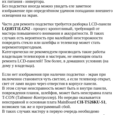
их питания - инвертора.
Без подсветки иногда можно увидеть еле заметное
изображение при определённом удачном попадании внешнего
освещения на экран.
Часто для ремонта подсветки требуется разборка LCD-панели
LQ185T1LGN2
- процесс кропотливый, требующий от
мастера повышенного внимания и аккуратности. В таких
случаях есть вероятность при малейшей неосторожности
повредить стекло или шлейфы и телевизор может стать
неремонтопригодным.
Категорически не рекомендуем производить такие работы
владельцам телевизоров и мастерам, не имеющим опыта
ремонта LCD-панелей! Тем более, в домашних условиях (на
дому у владельца).
Если нет изображения при наличии подсветки - экран при
включении становится чуть светлее, а если телевизор открыт,
свет от ламп видно через отверстия в корпусе панели.
В этом случае неисправность может быть и внутри панели,
повреждения планок, шлейфов, может быть неисправна плата
T-CON (Тайминг-Контроллер). Но нередко оказывается
неисправной и основная плата MainBoard
CH-TS26KU-S1
,
возможен так же и программный сбой.
В таких случаях мастеру в первую очередь необходимо