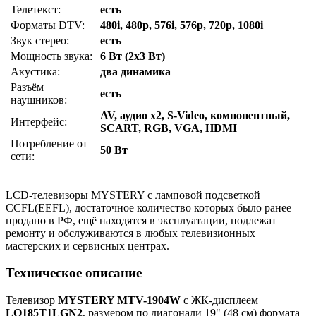
Телетекст:
есть
Форматы DTV:
480i, 480p, 576i, 576p, 720p, 1080i
Звук стерео:
есть
Мощность звука:
6 Вт (2х3 Вт)
Акустика:
два динамика
Разъём
есть
наушников:
AV, аудио x2, S-Video, компонентный,
Интерфейс:
SCART, RGB, VGA, HDMI
Потребление от
50 Вт
сети:
LCD-телевизоры MYSTERY с ламповой подсветкой
CCFL(EEFL), достаточное количество которых было ранее
продано в РФ, ещё находятся в эксплуатации, подлежат
ремонту и обслуживаются в любых телевизионных
мастерских и сервисных центрах.
Техническое описание
Телевизор
MYSTERY MTV-1904W
с ЖК-дисплеем
LQ185T1LGN2
, размером по диагонали 19" (48 см) формата