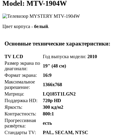
Model: MTV-1904W
Цвет корпуса -
белый
.
Основные технические характеристики:
TV LCD
Год выпуска модели:
2010
Размер экрана по
19" (48 см)
диагонали:
Формат экрана:
16:9
Максимальное
1366x768
разрешение:
Матрица:
LQ185T1LGN2
Поддержка HD:
720p HD
Яркость:
300 кд/м2
Контрастность:
800:1
Прогрессивная
есть
развёртка:
Стандарты TV:
PAL, SECAM, NTSC