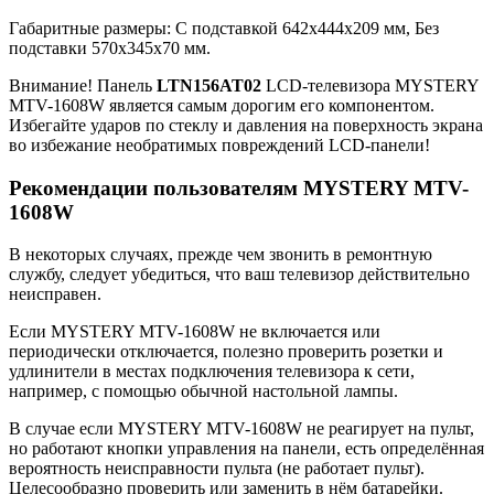
Габаритные размеры: C подставкой 642x444x209 мм, Без
подставки 570x345x70 мм.
Внимание! Панель
LTN156AT02
LCD-телевизора MYSTERY
MTV-1608W является самым дорогим его компонентом.
Избегайте ударов по стеклу и давления на поверхность экрана
во избежание необратимых повреждений LCD-панели!
Рекомендации пользователям MYSTERY MTV-
1608W
В некоторых случаях, прежде чем звонить в ремонтную
службу, следует убедиться, что ваш телевизор действительно
неисправен.
Если MYSTERY MTV-1608W не включается или
периодически отключается, полезно проверить розетки и
удлинители в местах подключения телевизора к сети,
например, с помощью обычной настольной лампы.
В случае если MYSTERY MTV-1608W не реагирует на пульт,
но работают кнопки управления на панели, есть определённая
вероятность неисправности пульта (не работает пульт).
Целесообразно проверить или заменить в нём батарейки.