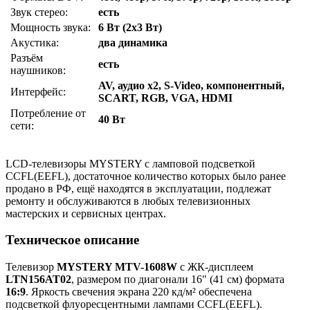
Звук стерео:
есть
Мощность звука:
6 Вт (2х3 Вт)
Акустика:
два динамика
Разъём
есть
наушников:
AV, аудио x2, S-Video, компонентный,
Интерфейс:
SCART, RGB, VGA, HDMI
Потребление от
40 Вт
сети:
LCD-телевизоры MYSTERY с ламповой подсветкой
CCFL(EEFL), достаточное количество которых было ранее
продано в РФ, ещё находятся в эксплуатации, подлежат
ремонту и обслуживаются в любых телевизионных
мастерских и сервисных центрах.
Техническое описание
Телевизор
MYSTERY MTV-1608W
с ЖК-дисплеем
LTN156AT02
, размером по диагонали 16" (41 см) формата
16:9
. Яркость свечения экрана 220 кд/м² обеспечена
подсветкой флуоресцентными лампами CCFL(EEFL).