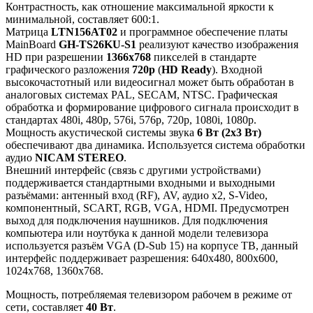
Контрастность, как отношение максимальной яркости к
минимальной, составляет 600:1.
Матрица
LTN156AT02
и программное обеспечение платы
MainBoard
GH-TS26KU-S1
реализуют качество изображения
HD при разрешении
1366x768
пикселей в стандарте
графического разложения
720p
(
HD Ready
). Входной
высокочастотный или видеосигнал может быть обработан в
аналоговых системах PAL, SECAM, NTSC. Графическая
обработка и формирование цифрового сигнала происходит в
стандартах 480i, 480p, 576i, 576p, 720p, 1080i, 1080p.
Мощность акустической системы звука
6 Вт (2х3 Вт)
обеспечивают два динамика. Используется система обработки
аудио
NICAM STEREO
.
Внешний интерфейс (связь с другими устройствами)
поддерживается стандартными входными и выходными
разъёмами: антенный вход (RF), AV, аудио x2, S-Video,
компонентный, SCART, RGB, VGA, HDMI. Предусмотрен
выход для подключения наушников. Для подключения
компьютера или ноутбука к данной модели телевизора
используется разъём VGA (D-Sub 15) на корпусе ТВ, данный
интерфейс поддерживает разрешения: 640x480, 800x600,
1024x768, 1360x768.
Мощность, потребляемая телевизором рабочем в режиме от
сети, составляет
40 Вт
.