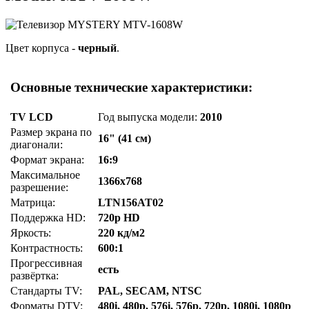
Цвет корпуса -
черный
.
Основные технические характеристики:
TV LCD
Год выпуска модели:
2010
Размер экрана по
16" (41 см)
диагонали:
Формат экрана:
16:9
Максимальное
1366x768
разрешение:
Матрица:
LTN156AT02
Поддержка HD:
720p HD
Яркость:
220 кд/м2
Контрастность:
600:1
Прогрессивная
есть
развёртка:
Стандарты TV:
PAL, SECAM, NTSC
Форматы DTV:
480i, 480p, 576i, 576p, 720p, 1080i, 1080p