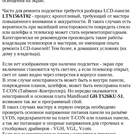
освещения на экран.
Часто для ремонта подсветки требуется разборка LCD-панели
LTN156AT02
- процесс кропотливый, требующий от мастера
повышенного внимания и аккуратности. В таких случаях есть
вероятность при малейшей неосторожности повредить стекло
или шлейфы и телевизор может стать неремонтопригодным.
Категорически не рекомендуем производить такие работы
владельцам телевизоров и мастерам, не имеющим опыта
ремонта LCD-панелей! Тем более, в домашних условиях (на
дому у владельца).
Если нет изображения при наличии подсветки - экран при
включении становится чуть светлее, а если телевизор открыт,
свет от ламп видно через отверстия в корпусе панели.
В этом случае неисправность может быть и внутри панели,
повреждения планок, шлейфов, может быть неисправна плата
T-CON (Тайминг-Контроллер). Но нередко оказывается
неисправной и основная плата MainBoard
GH-TS26KU-S1
,
возможен так же и программный сбой.
В таких случаях мастеру в первую очередь необходимо
проверить основное напряжение питания панели на разъёме
LVDS, предохранители на плате T-CON или планках панели,
а так же питающие и опорные напряжения для строчных и
столбцовых драйверов - VGH, VGL, Vcom.
Если все вышеописанные замеры находятся в пределах