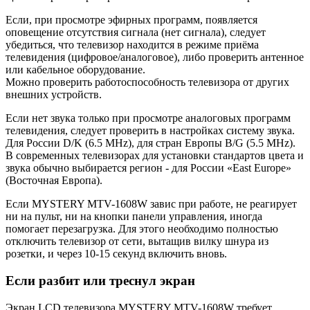
Если, при просмотре эфирных программ, появляется
оповещение отсутствия сигнала (нет сигнала), следует
убедиться, что телевизор находится в режиме приёма
телевидения (цифровое/аналоговое), либо проверить антенное
или кабельное оборудование.
Можно проверить работоспособность телевизора от других
внешних устройств.
Если нет звука только при просмотре аналоговых программ
телевидения, следует проверить в настройках систему звука.
Для России D/K (6.5 MHz), для стран Европы B/G (5.5 MHz).
В современных телевизорах для установки стандартов цвета и
звука обычно выбирается регион - для России «East Europe»
(Восточная Европа).
Если MYSTERY MTV-1608W завис при работе, не реагирует
ни на пульт, ни на кнопки панели управления, иногда
помогает перезагрузка. Для этого необходимо полностью
отключить телевизор от сети, вытащив вилку шнура из
розетки, и через 10-15 секунд включить вновь.
Если разбит или треснул экран
Экран LCD телевизора MYSTERY MTV-1608W требует