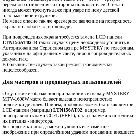
бережного отношения со стороны пользователей. Стекло
иногда может треснуть даже при ударе по нему детской
пластмассовой игрушкой.
Не менее опасно так же чрезмерное давление на поверхность
экрана по любой части площади.
При повреждениях экрана требуется замена LCD панели
LTN156AT02
. В таких случаях цену необходимо уточнить в
Авторизованном Сервисном центре MYSTERY по телефонам,
указанным на официальном сайте, либо в сопроводительных
документах.
В большинстве случаев такой ремонт экономически
нецелесообразен.
Для мастеров и продвинутых пользователей
Отсутствие изображения при наличии сигнала у MYSTERY
MTV-1608W часто бывает вызвано неисправностью
подсветки дисплея. Причём, проблема может быть как внутри
LCD-панели (матрицы)
LTN156AT02
, например,
неисправность ламп CCFL (EEFL), так и снаружи в источнике
их питания - инвертора.
Без подсветки иногда можно увидеть еле заметное
изображение при определённом удачном попадании внешнего