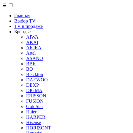
☰
Главная
Выбор TV
TV в продаже
Бренды:
AIWA
AKAI
AKIRA
Artel
ASANO
BBK
BQ
Blackton
DAEWOO
DEXP
DIGMA
ERISSON
FUSION
GoldStar
Haier
HARPER
Hisense
HORIZONT