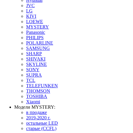
Hyundai
JVC
LG
KIVI
LOEWE
MYSTERY
Panasonic
PHILIPS
POLARLINE
SAMSUNG
SHARP
SHIVAKI
SKYLINE
SONY
SUPRA
TCL
TELEFUNKEN
THOMSON
TOSHIBA
Xiaomi
Модели MYSTERY:
в продаже
2019-2020 г.
остальные LED
старые (CCFL)