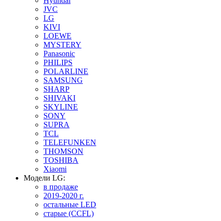
Hyundai
JVC
LG
KIVI
LOEWE
MYSTERY
Panasonic
PHILIPS
POLARLINE
SAMSUNG
SHARP
SHIVAKI
SKYLINE
SONY
SUPRA
TCL
TELEFUNKEN
THOMSON
TOSHIBA
Xiaomi
Модели LG:
в продаже
2019-2020 г.
остальные LED
старые (CCFL)