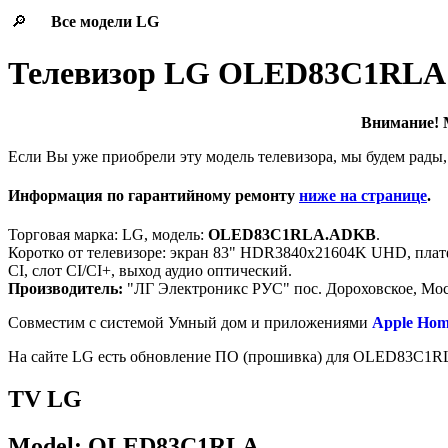
🔎
Все модели
LG
Телевизор LG OLED83C1RLA
Внимание! М
Если Вы уже приобрели эту модель телевизора, мы будем рады,
Информация по гарантийному ремонту
ниже на странице
.
Торговая марка: LG, модель:
OLED83C1RLA.ADKB
.
Коротко от телевизоре: экран 83" HDR3840x21604K UHD, платфо
CI, слот CI/CI+, выход аудио оптический.
Производитель:
"ЛГ Электроникс РУС" пос. Дороховское, Мос
Cовместим с системой Умный дом и приложениями
Apple Hom
На сайте LG есть обновление ПО (прошивка) для OLED83C1
TV LG
Model: OLED83C1RLA