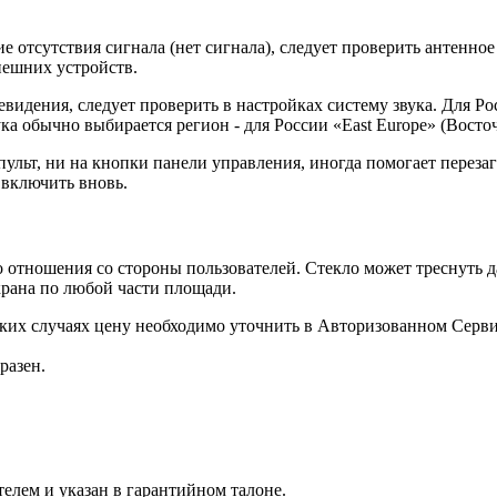
 отсутствия сигнала (нет сигнала), следует проверить антенное
нешних устройств.
видения, следует проверить в настройках систему звука. Для Ро
ка обычно выбирается регион - для России «East Europe» (Восто
ульт, ни на кнопки панели управления, иногда помогает перезаг
 включить вновь.
ношения со стороны пользователей. Стекло может треснуть да
крана по любой части площади.
аких случаях цену необходимо уточнить в Авторизованном Серв
разен.
телем и указан в гарантийном талоне.