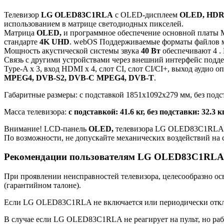
Телевизор
LG OLED83C1RLA
с OLED-дисплеем
OLED, HD
использованием в матрице светодиодных пикселей.
Матрица
OLED,
и программное обеспечение основной платы 
стандарте
4K UHD
. webOS Поддерживаемые форматы файлов 
Мощность акустической системы звука
40 Вт
обеспечивают 4 .
Связь с другими устройствами через внешний интерфейс подде
Type-A x 3, вход HDMI x 4, слот CI, слот CI/CI+, выход ауди
MPEG4, DVB-S2, DVB-C MPEG4, DVB-T
.
Габаритные размеры: с подставкой 1851x1092x279 мм, без подс
Масса телевизора:
с подставкой: 41.6 кг, без подставки: 32.3 к
Внимание! LCD-панель
OLED,
телевизора LG OLED83C1RLA я
По возможности, не допускайте механических воздействий на
Рекомендации пользователям LG OLED83C1RLA
При проявлении неисправностей телевизора, целесообразно ос
(гарантийном талоне).
Если LG OLED83C1RLA не включается или периодически отключа
В случае если LG OLED83C1RLA не реагирует на пульт, но рабо