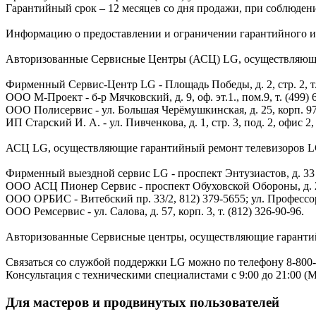
Гарантийный срок – 12 месяцев со дня продажи, при соблюден
Информацию о предоставлении и ограничении гарантийного ил
Авторизованные Сервисные Центры (АСЦ) LG, осуществляющие
Фирменный Сервис-Центр LG - Площадь Победы, д. 2, стр. 2, т. 
ООО М-Проект - б-р Мячковский, д. 9, оф. эт.1., пом.9, т. (499) 
ООО Полисервис - ул. Большая Черёмушкинская, д. 25, корп. 97, о
ИП Старский И. А. - ул. Пивченкова, д. 1, стр. 3, под. 2, офис 2, 
АСЦ LG, осуществляющие гарантийный ремонт телевизоров LG
Фирменный выездной сервис LG - проспект Энтузиастов, д. 33 к.
ООО АСЦ Пионер Сервис - проспект Обуховской Обороны, д. 209,
ООО ОРБИС - Витебский пр. 33/2, 812) 379-5655; ул. Профессора
ООО Ремсервис - ул. Салова, д. 57, корп. 3, т. (812) 326-90-96.
Авторизованные Сервисные центры, осуществляющие гарантийн
Связаться со службой поддержки LG можно по телефону 8-800-
Консультация с техническими специалистами с 9:00 до 21:00 (М
Для мастеров и продвинутых пользователей