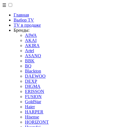
☰
Главная
Выбор TV
TV в продаже
Бренды:
AIWA
AKAI
AKIRA
Artel
ASANO
BBK
BQ
Blackton
DAEWOO
DEXP
DIGMA
ERISSON
FUSION
GoldStar
Haier
HARPER
Hisense
HORIZONT