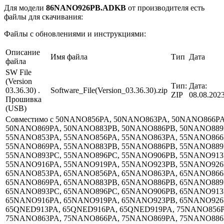
Для модели
86NANO926PB.ADKB
от производителя есть
файлы для скачивания:
Файлы с обновлениями и инструкциями:
Описание
Имя файла
Тип
Дата
файла
SW File
(Version
Тип:
Дата:
03.36.30) .
Software_File(Version_03.36.30).zip
ZIP
08.08.202
Прошивка
(USB)
Совместимо с 50NANO856PA, 50NANO863PA, 50NANO866PA
50NANO869PA, 50NANO883PB, 50NANO886PB, 50NANO889
55NANO853PA, 55NANO856PA, 55NANO863PA, 55NANO866
55NANO869PA, 55NANO883PB, 55NANO886PB, 55NANO889
55NANO893PC, 55NANO896PC, 55NANO906PB, 55NANO913
55NANO916PA, 55NANO919PA, 55NANO923PB, 55NANO926
65NANO853PA, 65NANO856PA, 65NANO863PA, 65NANO866
65NANO869PA, 65NANO883PB, 65NANO886PB, 65NANO889
65NANO893PC, 65NANO896PC, 65NANO906PB, 65NANO913
65NANO916PA, 65NANO919PA, 65NANO923PB, 65NANO926
65QNED913PA, 65QNED916PA, 65QNED919PA, 75NANO856P
75NANO863PA, 75NANO866PA, 75NANO869PA, 75NANO886