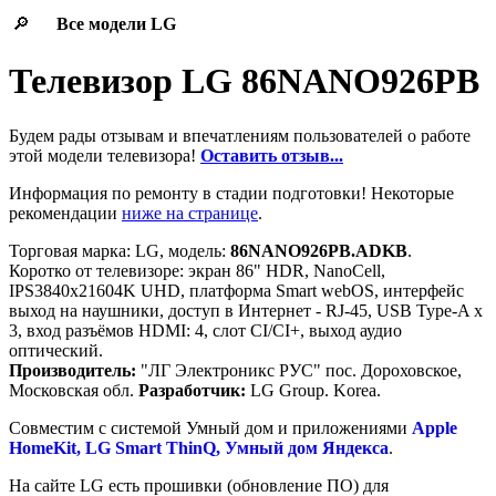
🔎
Все модели
LG
Телевизор LG 86NANO926PB
Будем рады отзывам и впечатлениям пользователей о работе
этой модели телевизора!
Оставить отзыв...
Информация по ремонту в стадии подготовки! Некоторые
рекомендации
ниже на странице
.
Торговая марка: LG, модель:
86NANO926PB.ADKB
.
Коротко от телевизоре: экран 86" HDR, NanoCell,
IPS3840x21604K UHD, платформа Smart webOS, интерфейс
выход на наушники, доступ в Интернет - RJ-45, USB Type-A x
3, вход разъёмов HDMI: 4, слот CI/CI+, выход аудио
оптический.
Производитель:
"ЛГ Электроникс РУС" пос. Дороховское,
Московская обл.
Разработчик:
LG Group. Korea.
Cовместим с системой Умный дом и приложениями
Apple
HomeKit, LG Smart ThinQ, Умный дом Яндекса
.
На сайте LG есть прошивки (обновление ПО) для