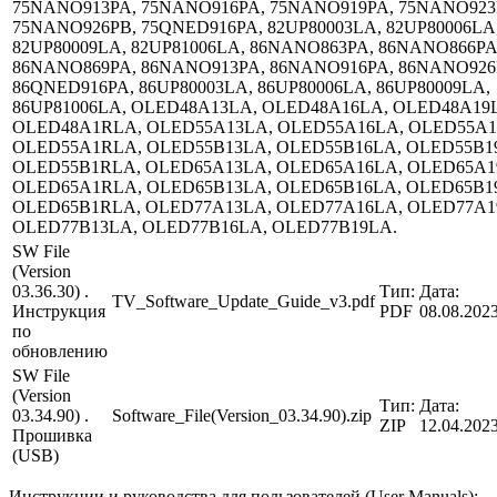
75NANO913PA, 75NANO916PA, 75NANO919PA, 75NANO923
75NANO926PB, 75QNED916PA, 82UP80003LA, 82UP80006LA
82UP80009LA, 82UP81006LA, 86NANO863PA, 86NANO866PA
86NANO869PA, 86NANO913PA, 86NANO916PA, 86NANO926
86QNED916PA, 86UP80003LA, 86UP80006LA, 86UP80009LA,
86UP81006LA, OLED48A13LA, OLED48A16LA, OLED48A19
OLED48A1RLA, OLED55A13LA, OLED55A16LA, OLED55A1
OLED55A1RLA, OLED55B13LA, OLED55B16LA, OLED55B1
OLED55B1RLA, OLED65A13LA, OLED65A16LA, OLED65A1
OLED65A1RLA, OLED65B13LA, OLED65B16LA, OLED65B1
OLED65B1RLA, OLED77A13LA, OLED77A16LA, OLED77A1
OLED77B13LA, OLED77B16LA, OLED77B19LA.
SW File
(Version
03.36.30) .
Тип:
Дата:
TV_Software_Update_Guide_v3.pdf
Инструкция
PDF
08.08.202
по
обновлению
SW File
(Version
Тип:
Дата:
03.34.90) .
Software_File(Version_03.34.90).zip
ZIP
12.04.202
Прошивка
(USB)
Инструкции и руководства для пользователей (User Manuals):