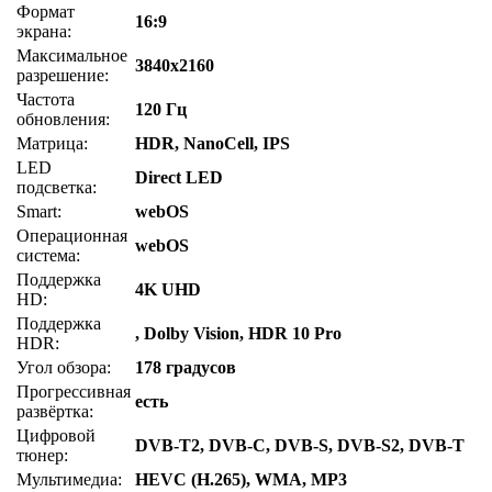
Формат
16:9
экрана:
Максимальное
3840x2160
разрешение:
Частота
120 Гц
обновления:
Матрица:
HDR, NanoCell, IPS
LED
Direct LED
подсветка:
Smart:
webOS
Операционная
webOS
система:
Поддержка
4K UHD
HD:
Поддержка
, Dolby Vision, HDR 10 Pro
HDR:
Угол обзора:
178 градусов
Прогрессивная
есть
развёртка:
Цифровой
DVB-T2, DVB-C, DVB-S, DVB-S2, DVB-T
тюнер:
Мультимедиа:
HEVC (H.265), WMA, MP3