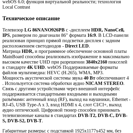
webOS 6.0; функция виртуальной реальности; технология
Local Contrast
Техническое описание
Телевизор
LG 86NANO926PB
с -дисплеем
HDR, NanoCell,
IPS
, размером по диагонали 86" формата
16:9
. В LCD-панели
реализован принцип прямой подсветки дисплея с задним
расположением светодиодов -
Direct LED
.
Матрица
HDR,
и программное обеспечение основной платы
MainBoard способны реализовать изображение в максимально
высоком качестве UHD при разрешении
3840x2160
пикселей
в стандарте
4K UHD
. webOS Поддерживаемые форматы
файлов мультимедиа: HEVC (H.265), WMA, MP3.
Мощность акустической системы звука
40 Вт
обеспечивают 4
. Используется система обработки аудио
NICAM STEREO
.
Связь с другими устройствами через внешний интерфейс
поддерживается стандартными входными и выходными
разъёмами: антенный вход (RF), выход на наушники, Ethernet -
RJ-45, USB Type-A x 3, вход HDMI x 4, слот CI/CI+, выход
аудио оптический. Цифровой тюнер способен принимать
телевизионные каналы в стандартах
DVB-T2, DVB-C, DVB-
S, DVB-S2, DVB-T
.
Габаритные размеры: с подставкой 1925x1177x452 мм, без