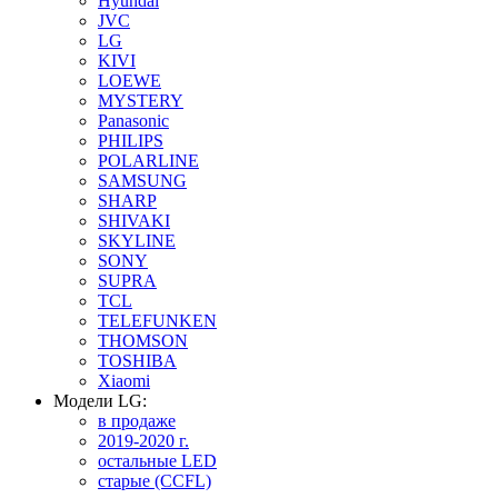
Hyundai
JVC
LG
KIVI
LOEWE
MYSTERY
Panasonic
PHILIPS
POLARLINE
SAMSUNG
SHARP
SHIVAKI
SKYLINE
SONY
SUPRA
TCL
TELEFUNKEN
THOMSON
TOSHIBA
Xiaomi
Модели LG:
в продаже
2019-2020 г.
остальные LED
старые (CCFL)