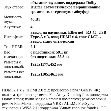
объемное звучание, поддержка Dolby
Звук стерео:
Digital, автоматическое выравнивание
громкости, стереозвук, сабвуфер
Мощность
40 Вт
звука:
Акустика:
4
выход на наушники, Ethernet - RJ-45, USB
Интерфейс:
Type-A x 3, вход HDMI x 4, слот CI/CI+,
выход аудио оптический
Тип HDMI:
2.1
Вес
с подставкой: 59.1 кг
телевизора:
без подставки: 55.3 кг
Размеры с
1925x1177x452 мм
подставкой:
Размеры без
1925x1105x46.1 мм
подставки:
HDMI 2.1 x 2, HDMI 2.0 x 2; процессор alpha7 Gen IV 4K;
полноматричная подсветка Full Array Dimming Pro; поддержка
Dolby Atmos; пульт Magic Remote в комплекте; режиссерский
режим FilmMaker; поддержка VRR / ALLM / FreeSync;
технология WiSA 2.1; поддержка Умных колонок Yandex; ОС