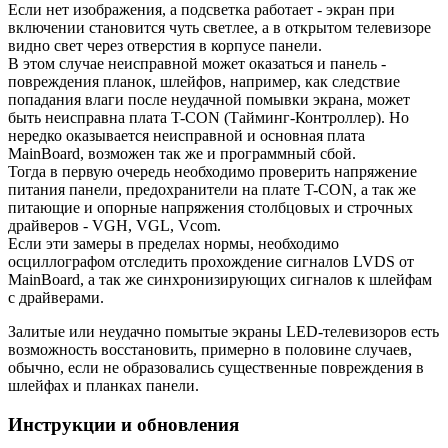
Если нет изображения, а подсветка работает - экран при
включении становится чуть светлее, а в открытом телевизоре
видно свет через отверстия в корпусе панели.
В этом случае неисправной может оказаться и панель -
повреждения планок, шлейфов, например, как следствие
попадания влаги после неудачной помывки экрана, может
быть неисправна плата T-CON (Тайминг-Контроллер). Но
нередко оказывается неисправной и основная плата
MainBoard, возможен так же и программный сбой.
Тогда в первую очередь необходимо проверить напряжение
питания панели, предохранители на плате T-CON, а так же
питающие и опорные напряжения столбцовых и строчных
драйверов - VGH, VGL, Vcom.
Если эти замеры в пределах нормы, необходимо
осциллографом отследить прохождение сигналов LVDS от
MainBoard, а так же синхронизирующих сигналов к шлейфам
с драйверами.
Залитые или неудачно помытые экраны LED-телевизоров есть
возможность восстановить, примерно в половине случаев,
обычно, если не образовались существенные повреждения в
шлейфах и планках панели.
Инструкции и обновления