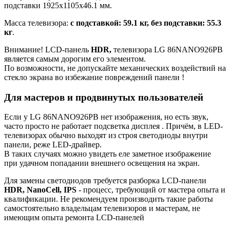
подставки 1925x1105x46.1 мм.
Масса телевизора:
с подставкой: 59.1 кг, без подставки: 55.3
кг
.
Внимание! LCD-панель
HDR,
телевизора LG 86NANO926PB
является самым дорогим его элементом.
По возможности, не допускайте механических воздействий на
стекло экрана во избежание повреждений панели !
Для мастеров и продвинутых пользователей
Если у LG 86NANO926PB нет изображения, но есть звук,
часто просто не работает подсветка дисплея . Причём, в LED-
телевизорах обычно выходят из строя светодиоды внутри
панели, реже LED-драйвер.
В таких случаях можно увидеть еле заметное изображение
при удачном попадании внешнего освещения на экран.
Для замены светодиодов требуется разборка LCD-панели
HDR, NanoCell, IPS
- процесс, требующий от мастера опыта и
квалификации. Не рекомендуем производить такие работы
самостоятельно владельцам телевизоров и мастерам, не
имеющим опыта ремонта LCD-панелей