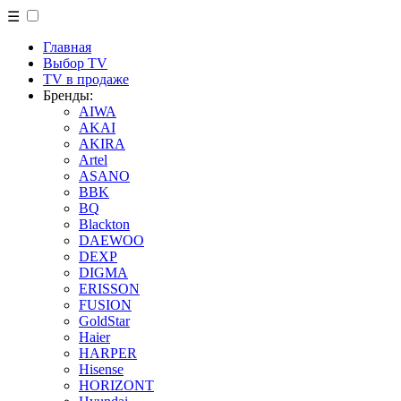
☰
Главная
Выбор TV
TV в продаже
Бренды:
AIWA
AKAI
AKIRA
Artel
ASANO
BBK
BQ
Blackton
DAEWOO
DEXP
DIGMA
ERISSON
FUSION
GoldStar
Haier
HARPER
Hisense
HORIZONT