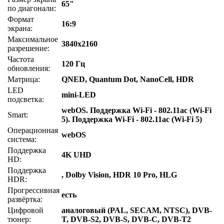
65"
по диагонали:
Формат
16:9
экрана:
Максимальное
3840x2160
разрешение:
Частота
120 Гц
обновления:
Матрица:
QNED, Quantum Dot, NanoCell, HDR
LED
mini-LED
подсветка:
webOS. Поддержка Wi-Fi - 802.11ac (Wi-Fi
Smart:
5). Поддержка Wi-Fi - 802.11ac (Wi-Fi 5)
Операционная
webOS
система:
Поддержка
4K UHD
HD:
Поддержка
, Dolby Vision, HDR 10 Pro, HLG
HDR:
Прогрессивная
есть
развёртка:
Цифровой
аналоговый (PAL, SECAM, NTSC), DVB-
тюнер:
T, DVB-S2, DVB-S, DVB-C, DVB-T2