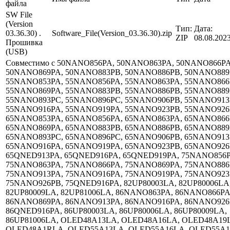
файла
SW File
(Version
Тип:
Дата:
03.36.30) .
Software_File(Version_03.36.30).zip
ZIP
08.08.202
Прошивка
(USB)
Совместимо с 50NANO856PA, 50NANO863PA, 50NANO866PA
50NANO869PA, 50NANO883PB, 50NANO886PB, 50NANO889
55NANO853PA, 55NANO856PA, 55NANO863PA, 55NANO866
55NANO869PA, 55NANO883PB, 55NANO886PB, 55NANO889
55NANO893PC, 55NANO896PC, 55NANO906PB, 55NANO913
55NANO916PA, 55NANO919PA, 55NANO923PB, 55NANO926
65NANO853PA, 65NANO856PA, 65NANO863PA, 65NANO866
65NANO869PA, 65NANO883PB, 65NANO886PB, 65NANO889
65NANO893PC, 65NANO896PC, 65NANO906PB, 65NANO913
65NANO916PA, 65NANO919PA, 65NANO923PB, 65NANO926
65QNED913PA, 65QNED916PA, 65QNED919PA, 75NANO856P
75NANO863PA, 75NANO866PA, 75NANO869PA, 75NANO886
75NANO913PA, 75NANO916PA, 75NANO919PA, 75NANO923
75NANO926PB, 75QNED916PA, 82UP80003LA, 82UP80006LA
82UP80009LA, 82UP81006LA, 86NANO863PA, 86NANO866PA
86NANO869PA, 86NANO913PA, 86NANO916PA, 86NANO926
86QNED916PA, 86UP80003LA, 86UP80006LA, 86UP80009LA,
86UP81006LA, OLED48A13LA, OLED48A16LA, OLED48A19
OLED48A1RLA, OLED55A13LA, OLED55A16LA, OLED55A1