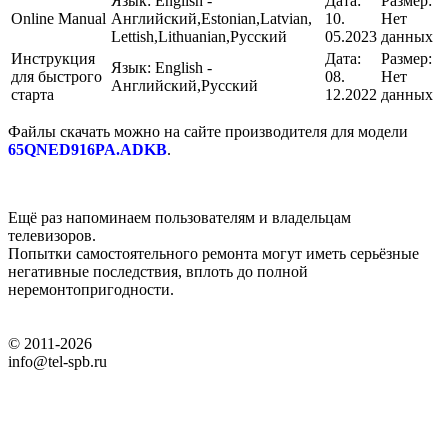
Язык:
English -
Дата:
Размер:
Online Manual
Английский,Estonian,Latvian,
10.
Нет
Lettish,Lithuanian,Русский
05.2023
данных
Инструкция
Дата:
Размер:
Язык:
English -
для быстрого
08.
Нет
Английский,Русский
старта
12.2022
данных
Файлы скачать можно на сайте производителя для модели
65QNED916PA.ADKB
.
Ещё раз напоминаем пользователям и владельцам
телевизоров.
Попытки самостоятельного ремонта могут иметь серьёзные
негативные последствия, вплоть до полной
неремонтопригодности.
© 2011-2026
info@tel-spb.ru