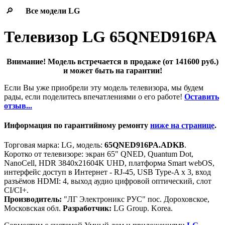
🔎
Все модели
LG
Телевизор LG 65QNED916PA
Внимание! Модель встречается в продаже (от 141600 руб.)
и может быть на гарантии!
Если Вы уже приобрели эту модель телевизора, мы будем
рады, если поделитесь впечатлениями о его работе!
Оставить
отзыв...
Информация по гарантийному ремонту
ниже на странице
.
Торговая марка: LG, модель:
65QNED916PA.ADKB
.
Коротко от телевизоре: экран 65" QNED, Quantum Dot,
NanoCell, HDR 3840x21604K UHD, платформа Smart webOS,
интерфейс доступ в Интернет - RJ-45, USB Type-A x 3, вход
разъёмов HDMI: 4, выход аудио цифровой оптический, слот
CI/CI+.
Производитель:
"ЛГ Электроникс РУС" пос. Дороховское,
Московская обл.
Разработчик:
LG Group. Korea.