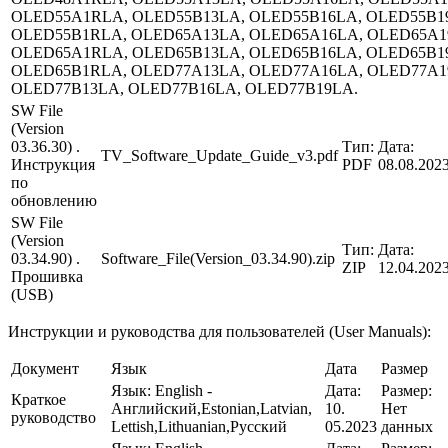
OLED55A1RLA, OLED55B13LA, OLED55B16LA, OLED55B1
OLED55B1RLA, OLED65A13LA, OLED65A16LA, OLED65A1
OLED65A1RLA, OLED65B13LA, OLED65B16LA, OLED65B1
OLED65B1RLA, OLED77A13LA, OLED77A16LA, OLED77A1
OLED77B13LA, OLED77B16LA, OLED77B19LA.
SW File
(Version
03.36.30) .
Тип:
Дата:
TV_Software_Update_Guide_v3.pdf
Инструкция
PDF
08.08.202
по
обновлению
SW File
(Version
Тип:
Дата:
03.34.90) .
Software_File(Version_03.34.90).zip
ZIP
12.04.202
Прошивка
(USB)
Инструкции и руководства для пользователей (User Manuals):
Документ
Язык
Дата
Размер
Язык:
English -
Дата:
Размер:
Краткое
Английский,Estonian,Latvian,
10.
Нет
руководство
Lettish,Lithuanian,Русский
05.2023
данных