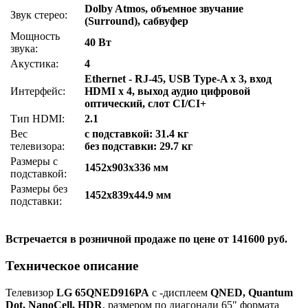
Dolby Atmos, объемное звучание
Звук стерео:
(Surround), сабвуфер
Мощность
40 Вт
звука:
Акустика:
4
Ethernet - RJ-45, USB Type-A x 3, вход
Интерфейс:
HDMI x 4, выход аудио цифровой
оптический, слот CI/CI+
Тип HDMI:
2.1
Вес
с подставкой: 31.4 кг
телевизора:
без подставки: 29.7 кг
Размеры с
1452x903x336 мм
подставкой:
Размеры без
1452x839x44.9 мм
подставки:
Встречается в розничной продаже по цене от 141600 руб.
Техническое описание
Телевизор
LG 65QNED916PA
с -дисплеем
QNED, Quantum
Dot, NanoCell, HDR
, размером по диагонали 65" формата