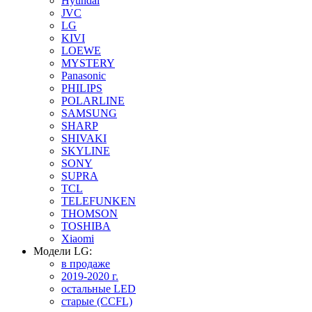
Hyundai
JVC
LG
KIVI
LOEWE
MYSTERY
Panasonic
PHILIPS
POLARLINE
SAMSUNG
SHARP
SHIVAKI
SKYLINE
SONY
SUPRA
TCL
TELEFUNKEN
THOMSON
TOSHIBA
Xiaomi
Модели LG:
в продаже
2019-2020 г.
остальные LED
старые (CCFL)