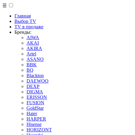
☰
Главная
Выбор TV
TV в продаже
Бренды:
AIWA
AKAI
AKIRA
Artel
ASANO
BBK
BQ
Blackton
DAEWOO
DEXP
DIGMA
ERISSON
FUSION
GoldStar
Haier
HARPER
Hisense
HORIZONT