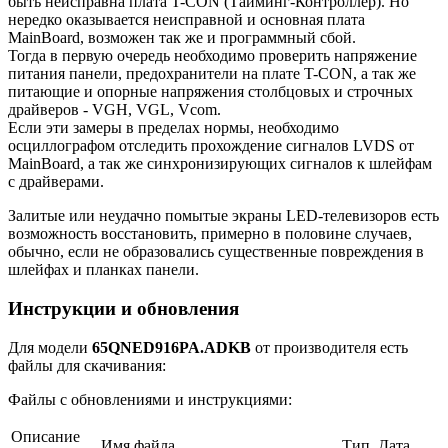
быть неисправна плата T-CON (Тайминг-Контроллер). Но
нередко оказывается неисправной и основная плата
MainBoard, возможен так же и программный сбой.
Тогда в первую очередь необходимо проверить напряжение
питания панели, предохранители на плате T-CON, а так же
питающие и опорные напряжения столбцовых и строчных
драйверов - VGH, VGL, Vcom.
Если эти замеры в пределах нормы, необходимо
осциллографом отследить прохождение сигналов LVDS от
MainBoard, а так же синхронизирующих сигналов к шлейфам
с драйверами.
Залитые или неудачно помытые экраны LED-телевизоров есть
возможность восстановить, примерно в половине случаев,
обычно, если не образовались существенные повреждения в
шлейфах и планках панели.
Инструкции и обновления
Для модели
65QNED916PA.ADKB
от производителя есть
файлы для скачивания:
Файлы с обновлениями и инструкциями:
Описание
Имя файла
Тип
Дата