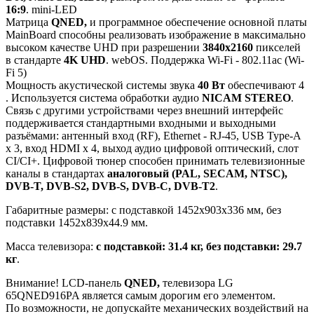
16:9
. mini-LED
Матрица
QNED,
и программное обеспечение основной платы
MainBoard способны реализовать изображение в максимально
высоком качестве UHD при разрешении
3840x2160
пикселей
в стандарте
4K UHD
. webOS. Поддержка Wi-Fi - 802.11ac (Wi-
Fi 5)
Мощность акустической системы звука
40 Вт
обеспечивают 4
. Используется система обработки аудио
NICAM STEREO
.
Связь с другими устройствами через внешний интерфейс
поддерживается стандартными входными и выходными
разъёмами: антенный вход (RF), Ethernet - RJ-45, USB Type-A
x 3, вход HDMI x 4, выход аудио цифровой оптический, слот
CI/CI+. Цифровой тюнер способен принимать телевизионные
каналы в стандартах
аналоговый (PAL, SECAM, NTSC),
DVB-T, DVB-S2, DVB-S, DVB-C, DVB-T2
.
Габаритные размеры: с подставкой 1452x903x336 мм, без
подставки 1452x839x44.9 мм.
Масса телевизора:
с подставкой: 31.4 кг, без подставки: 29.7
кг
.
Внимание! LCD-панель
QNED,
телевизора LG
65QNED916PA является самым дорогим его элементом.
По возможности, не допускайте механических воздействий на