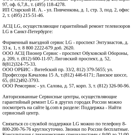
97, оф. 6,7,8., т. (495) 118-4278.
ИП Старский И. А. - ул. Пивченкова, д. 1, стр. 3, под. 2, офис
2, т. (495) 215-51-46.
АСЦ LG, осуществляющие гарантийный ремонт телевизоров
LG в Санкт-Петербурге:
Фирменный выездной сервис LG - проспект Энтузиастов, д.
33 к. 1, т. 8 800 2222-679 доб. 2620.
ООО АСЦ Пионер Сервис - проспект Обуховской Обороны,
д. 209, т. (812) 600-11-97; Лиговский проспект, д. 52,
8(812)324-75-33.
ООО ОРБИС - Витебский пр. 33/2, 812) 379-5655; ул.
Профессора Качалова 15 А, т.(812) 446-6171; Ланское шоссе,
65, (812)492-3793.
ООО Ремсервис - ул. Салова, д. 57, корп. 3, т. (812) 326-90-96.
Авторизованные Сервисные центры, осуществляющие
гарантийный ремонт LG в других городах России можно
посмотреть на сайте lg.com в разделе: Поддержка - Найти
сервисный центр.
Связаться со службой поддержки LG можно по телефону 8-
800-200-76-76 круглосуточно. Звонки по России бесплатные.
Консультация с техническими специалистами с 9:00 до 21:00